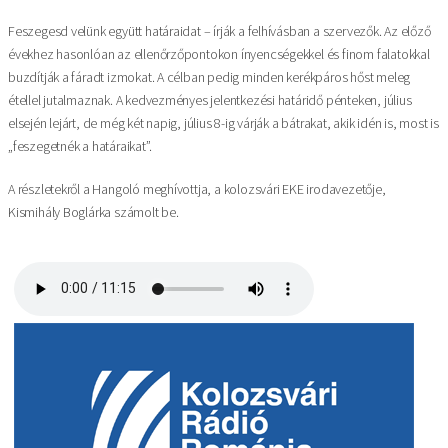
Feszegesd velünk együtt határaidat – írják a felhívásban a szervezők. Az előző
évekhez hasonlóan az ellenőrzőpontokon ínyencségekkel és finom falatokkal
buzdítják a fáradt izmokat. A célban pedig minden kerékpáros hőst meleg
étellel jutalmaznak. A kedvezményes jelentkezési határidő pénteken, július
elsején lejárt, de még két napig, július 8-ig várják a bátrakat, akik idén is, most is
„feszegetnék a határaikat”.
A részletekről a Hangoló meghívottja, a kolozsvári EKE irodavezetője,
Kismihály Boglárka számolt be.