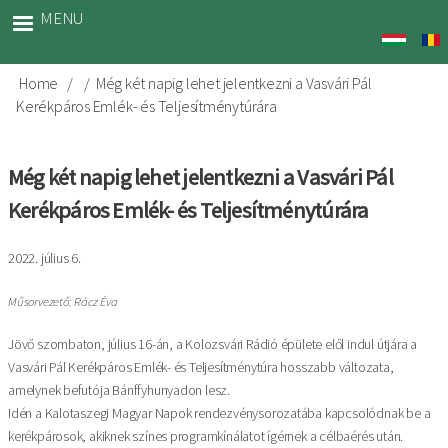
Skip
MENU
to
main
content
Home
Még két napig lehet jelentkezni a Vasvári Pál
Breadcrumb
Kerékpáros Emlék- és Teljesítménytúrára
Még két napig lehet jelentkezni a Vasvári Pál
Kerékpáros Emlék- és Teljesítménytúrára
2022. július 6.
Műsorvezető: Rácz Éva
Jövő szombaton, július 16-án, a Kolozsvári Rádió épülete elől indul útjára a
Vasvári Pál Kerékpáros Emlék- és Teljesítménytúra hosszabb változata,
amelynek befutója Bánffyhunyadon lesz.
Idén a Kalotaszegi Magyar Napok rendezvénysorozatába kapcsolódnak be a
kerékpárosok, akiknek színes programkínálatot ígérnek a célbaérés után.