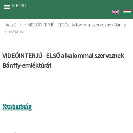
Sari
MENIU
la
conținutul
principal
Acasă
VIDEÓINTERJÚ - ELSŐ alkalommal szerveznek Bánffy-
Breadcrumb
emléktúrát
VIDEÓINTERJÚ - ELSŐ alkalommal szerveznek
Bánffy-emléktúrát
Imagine