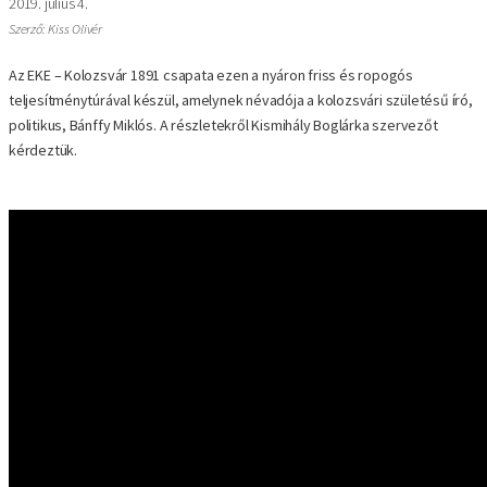
2019. július 4.
Szerző: Kiss Olivér
Az EKE – Kolozsvár 1891 csapata ezen a nyáron friss és ropogós
teljesítménytúrával készül, amelynek névadója a kolozsvári születésű író,
politikus, Bánffy Miklós. A részletekről Kismihály Boglárka szervezőt
kérdeztük.