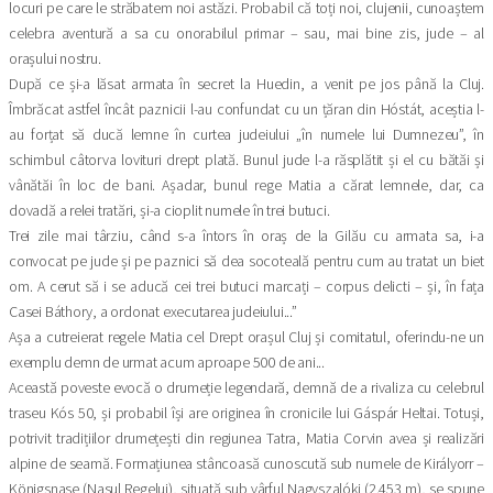
locuri pe care le străbatem noi astăzi. Probabil că toți noi, clujenii, cunoaștem
celebra aventură a sa cu onorabilul primar – sau, mai bine zis, jude – al
orașului nostru.
După ce și-a lăsat armata în secret la Huedin, a venit pe jos până la Cluj.
Îmbrăcat astfel încât paznicii l-au confundat cu un țăran din Hóstát, aceștia l-
au forțat să ducă lemne în curtea judeiului „în numele lui Dumnezeu”, în
schimbul câtorva lovituri drept plată. Bunul jude l-a răsplătit și el cu bătăi și
vânătăi în loc de bani. Așadar, bunul rege Matia a cărat lemnele, dar, ca
dovadă a relei tratări, și-a cioplit numele în trei butuci.
Trei zile mai târziu, când s-a întors în oraș de la Gilău cu armata sa, i-a
convocat pe jude și pe paznici să dea socoteală pentru cum au tratat un biet
om. A cerut să i se aducă cei trei butuci marcați – corpus delicti – și, în fața
Casei Báthory, a ordonat executarea judeiului...”
Așa a cutreierat regele Matia cel Drept orașul Cluj și comitatul, oferindu-ne un
exemplu demn de urmat acum aproape 500 de ani...
Această poveste evocă o drumeție legendară, demnă de a rivaliza cu celebrul
traseu Kós 50, și probabil își are originea în cronicile lui Gáspár Heltai. Totuși,
potrivit tradițiilor drumețești din regiunea Tatra, Matia Corvin avea și realizări
alpine de seamă. Formațiunea stâncoasă cunoscută sub numele de Királyorr –
Königsnase (Nasul Regelui), situată sub vârful Nagyszalóki (2.453 m), se spune