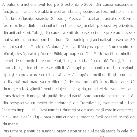
A patra drumeție a avut loc pe 6 octombrie 2007. Din cauza suspendării
funcționării hanului de tablă în acel an, startul și sosirea au fost mutate la hanul
aflat la confluența pâraielor Gârbău și Plecska. În acel an, traseul de 10 km a
fost modificat dintr-un circuit într-un traseu segmentat, pe baza experiențelor
din anii anteriori. Totuși, din cauza vremii ploioase, cei care preferau traseele
mai scurte nu au mai pornit la drum. Doi participanți au finalizat traseul de 30
km, iar șapte au Turele de Anduranță Hunyadi Mátyás reprezintă un eveniment
plăcut, desfășurat în pădurea Bükk, aproape de Cluj. Participanții au primit un
carnet de drumeție bine conceput, însoțit de o hartă colorată. Totuși, în lipsa
unor atracții deosebite, este dificil să atragi participanți din afara regiunii.
Lipsește o provocare semnificativă care să atragă drumeții dedicați – cum ar fi
o distanță mai mare sau o diferență de nivel notabilă. În realitate, această
drumeție a fost gândită pentru clujeni. În Ungaria, un astfel de eveniment ar fi
considerat o drumeție obișnuită de anduranță, spre bucuria localnicilor. Însă,
din perspectiva drumeției de anduranță din Transilvania, evenimentul a fost
înaintea timpului său. Deși numărul drumeților de anduranță este în creștere și
aici – mai ales în Cluj – prea puțini cunosc și practică încă această formă de
drumeție.
Prin urmare, pentru ca numărul organizatorilor să nu-l depășească în cele din