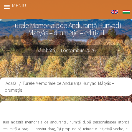
Sari
MENIU
Hunyadi
la
Gyalog
conținutul
Turele Memoriale de Anduranță Hunyadi
principal
Mátyás – drumeție – ediția II
Sâmbătă, 24 octombrie 2026
Acasă
Turele Memoriale de Anduranță Hunyadi Mátyás –
Breadcrumb
drumeție
Tura noastră memorială de anduranță, numită după personalitatea istorică
renumită a orașului nostru drag, își propune să reînvie o inițiativă veche, cu