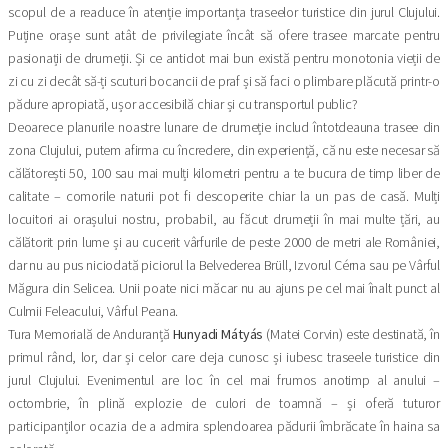
scopul de a readuce în atenție importanța traseelor turistice din jurul Clujului.
Puține orașe sunt atât de privilegiate încât să ofere trasee marcate pentru
pasionații de drumeții. Și ce antidot mai bun există pentru monotonia vieții de
zi cu zi decât să-ți scuturi bocancii de praf și să faci o plimbare plăcută printr-o
pădure apropiată, ușor accesibilă chiar și cu transportul public?
Deoarece planurile noastre lunare de drumeție includ întotdeauna trasee din
zona Clujului, putem afirma cu încredere, din experiență, că nu este necesar să
călătorești 50, 100 sau mai mulți kilometri pentru a te bucura de timp liber de
calitate – comorile naturii pot fi descoperite chiar la un pas de casă. Mulți
locuitori ai orașului nostru, probabil, au făcut drumeții în mai multe țări, au
călătorit prin lume și au cucerit vârfurile de peste 2000 de metri ale României,
dar nu au pus niciodată piciorul la Belvederea Brüll, Izvorul Cérna sau pe Vârful
Măgura din Selicea. Unii poate nici măcar nu au ajuns pe cel mai înalt punct al
Culmii Feleacului, Vârful Peana.
Tura Memorială de Anduranță
Hunyadi Mátyás
(Matei Corvin) este destinată, în
primul rând, lor, dar și celor care deja cunosc și iubesc traseele turistice din
jurul Clujului. Evenimentul are loc în cel mai frumos anotimp al anului –
octombrie, în plină explozie de culori de toamnă – și oferă tuturor
participanților ocazia de a admira splendoarea pădurii îmbrăcate în haina sa