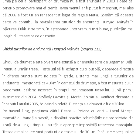
urmă pe cel al participanților, drumeția nu a fost anunțată în 2008. Poate că,
printr-o promovare mai eficientă, evenimentul ar fi putut fi menținut, mai ales
că 2008 a fost un an renascentist legat de regele Matia. Sperăm că această
carte va contribui la revitalizarea tururilor de anduranță Hunyadi Mátyás în
pădurea Bükk. Între timp, în așteptarea unor vremuri mai bune, publicăm mai
jos ghidul traseelor de drumeție.
Ghidul tururilor de anduranță Hunyadi Mátyás (pagina 112)
Ghidul de drumeție este o versiune extinsă a itinerarului scris de Bagaméri Béla.
Pentru a urmări traseul, este util să fii echipat cu o busolă, deoarece direcțiile
în diferite puncte sunt indicate în grade. Distanța mai lungă a tururilor de
anduranță, menționată ca 40 km în carnetul de drumeție, a fost măsurată cu un
pedometru calibrat incorect în timpul recunoașterii traseului. După primul
eveniment din 2004, Székely Lavotta și Moréh Zoltán au verificat distanța la
începutul anului 2005, folosind o roletă. Distanța s-a dovedit a fi de 30 km.
Pe traseul lung, porțiunea Vârful Peana – Poiana cu arini – Lacul Micești,
marcată cu bandă albastră, a dispărut practic; schimbările de proprietate din
zonă de-a lungul timpului au făcut aproape imposibilă refacerea marcajului.
Traseele mai scurte sunt porțiuni ale traseului de 30 km, însă unele secțiuni se