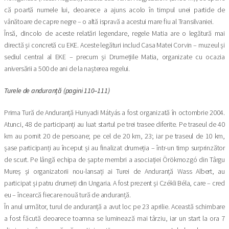
că poartă numele lui, deoarece a ajuns acolo în timpul unei partide de
vânătoare de capre negre – o altă ispravă a acestui mare fiu al Transilvaniei.
Însă, dincolo de aceste relatări legendare, regele Matia are o legătură mai
directă și concretă cu EKE. Aceste legături includ Casa Matei Corvin – muzeul și
sediul central al EKE – precum și Drumețiile Matia, organizate cu ocazia
aniversării a 500 de ani de la nașterea regelui.
Turele de anduranță (pagini 110–111)
Prima Tură de Anduranță Hunyadi Mátyás a fost organizată în octombrie 2004.
Atunci, 48 de participanți au luat startul pe trei trasee diferite. Pe traseul de 40
km au pornit 20 de persoane; pe cel de 20 km, 23; iar pe traseul de 10 km,
șase participanți au început și au finalizat drumeția – într-un timp surprinzător
de scurt. Pe lângă echipa de șapte membri a asociației Örökmozgó din Târgu
Mureș și organizatorii nou-lansați ai Turei de Anduranță Wass Albert, au
participat și patru drumeți din Ungaria. A fost prezent și Czékli Béla, care – cred
eu – încearcă fiecare nouă tură de anduranță.
În anul următor, turul de anduranță a avut loc pe 23 aprilie. Această schimbare
a fost făcută deoarece toamna se luminează mai târziu, iar un start la ora 7