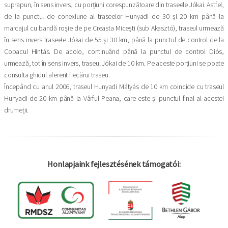
suprapun, în sens invers, cu porțiuni corespunzătoare din traseele Jókai. Astfel,
de la punctul de conexiune al traseelor Hunyadi de 30 și 20 km până la
marcajul cu bandă roșie de pe Creasta Micești (sub Akasztó), traseul urmează
în sens invers traseele Jókai de 55 și 30 km, până la punctul de control de la
Copacul Hintás. De acolo, continuând până la punctul de control Diós,
urmează, tot în sens invers, traseul Jókai de 10 km. Pe aceste porțiuni se poate
consulta ghidul aferent fiecărui traseu.
Începând cu anul 2006, traseul Hunyadi Mátyás de 10 km coincide cu traseul
Hunyadi de 20 km până la Vârful Peana, care este și punctul final al acestei
drumeții.
Honlapjaink fejlesztésének támogatói: