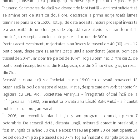
dimineața înseamnă că participanții pornesc spre punctul de plecare pe
întuneric. Schimbarea de dată s-a dovedit de fapt inutilă – ar fi fost suficient să
se amâne ora de start cu două ore, deoarece la prima ediție toată lumea
terminase până la ora 15:00. Totuși, de data aceasta, natura proaspăt înverzită
era acoperită de un strat gros de zăpadă care ulterior s-a transformat în
mocirlă, cu excepția zonelor aflate peste altitudinea de 800 m.
Pentru acest eveniment, majoritatea s-au înscris la traseul de 40 (30) km – 12
participanți, dintre care 11 au finalizat și unul a abandonat. Șase au pornit pe
traseul de 20 km, iar doar trei pe cel de 10 km. Toți au terminat. Dintre cei 21 de
participanți înscriși, trei erau din Budapesta, doi din Sfântu Gheorghe, iar restul
din Cluj.
Această a doua tură s-a încheiat la ora 19:00 cu o seară renascentistă
organizată la locul de naștere al regelui Matia, despre care am vorbit anterior în
legătură cu EKE. Aici, Societatea Amaryllis – înregistrată oficial încă de la
înființarea sa, în 1992, prin inițiativa privată a lui László Bakk Anikó – a încântat
publicul cu un program variat.
În 2006, am revenit la planul inițial și am programat drumeția pentru 7
octombrie. De această dată, distanța lungă, măsurată corect în prealabil, a
fost anunțată ca având 30 km. Pe acest traseu au pornit 30 de participanți; 14
pe cel de 20 km și 23 pe traseul de 10 km. Toți au finalizat distanțele propuse.