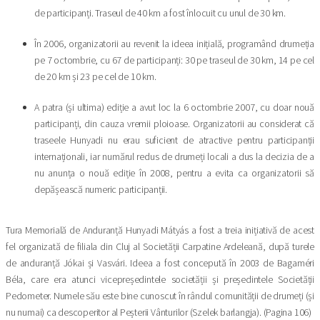
de participanți. Traseul de 40 km a fost înlocuit cu unul de 30 km.
În 2006, organizatorii au revenit la ideea inițială, programând drumeția
pe 7 octombrie, cu 67 de participanți: 30 pe traseul de 30 km, 14 pe cel
de 20 km și 23 pe cel de 10 km.
A patra (și ultima) ediție a avut loc la 6 octombrie 2007, cu doar nouă
participanți, din cauza vremii ploioase. Organizatorii au considerat că
traseele Hunyadi nu erau suficient de atractive pentru participanții
internaționali, iar numărul redus de drumeți locali a dus la decizia de a
nu anunța o nouă ediție în 2008, pentru a evita ca organizatorii să
depășească numeric participanții.
Tura Memorială de Anduranță Hunyadi Mátyás a fost a treia inițiativă de acest
fel organizată de filiala din Cluj al Societății Carpatine Ardeleană, după turele
de anduranță Jókai și Vasvári. Ideea a fost concepută în 2003 de Bagaméri
Béla, care era atunci vicepreședintele societății și președintele Societății
Pedometer. Numele său este bine cunoscut în rândul comunității de drumeți (și
nu numai) ca descoperitor al Peșterii Vânturilor (Szelek barlangja). (Pagina 106)