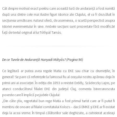
Cât despre motivul exact pentru care această tură de anduranță a fost numită
după una dintre cele mai ilustre figuri istorice ale Clujului, el va fi dezvăluit în
secțiunea următoare. Autorul oferă, de asemenea, o scurtă perspectivă asupra
istoriei evenimentului în sine. Ambele secțiuni sunt prezentate fără modificări
față de textul original al lui Tóthpál Tamás.
De ce Turele de Anduranță Hunyadi Mátyás? (Pagina 90)
Ce legătură ar putea avea regele Matia cu EKE sau chiar cu drumețiile, în
general? Se pare că referințele la faimosul fiu al orașului nostru apăreau deja în
primii ani ai asociației. În ediția din 1893 a revistei Erdély, Szádeczky Lajos, pe
atunci conducătorul filialei EKE din județul Cluj, comenta binecunoscuta
poveste care îl implică pe judele Clujului:
„Din câte știu, regretatul bun rege Matia a fost primul turist care ar fi putut fi
membru de onoare al filialei comitatului Kolozs – dacă EMKE și EKE ar fi existat
deja la acea vreme. În timpul călătoriilor sale deghizate, a cutreierat aceleași