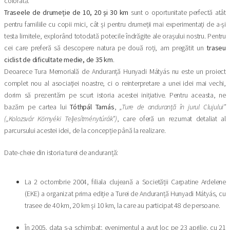
colorată.
Traseele de drumeție de 10, 20 și 30 km
sunt o oportunitate perfectă atât
pentru familiile cu copii mici, cât și pentru drumeții mai experimentați de a-și
testa limitele, explorând totodată potecile îndrăgite ale orașului nostru. Pentru
cei care preferă să descopere natura pe două roți, am pregătit un
traseu
ciclist de dificultate medie, de 35 km
.
Deoarece Tura Memorială de Anduranță Hunyadi Mátyás nu este un proiect
complet nou al asociației noastre, ci o reinterpretare a unei idei mai vechi,
dorim să prezentăm pe scurt istoria acestei inițiative. Pentru aceasta, ne
bazăm pe cartea lui
Tóthpál Tamás
,
„Ture de anduranță în jurul Clujului”
(„Kolozsvár Környéki Teljesítménytúrák”)
, care oferă un rezumat detaliat al
parcursului acestei idei, de la concepție până la realizare.
Date-cheie din istoria turei de anduranță:
La 2 octombrie 2004, filiala clujeană a Societății Carpatine Ardelene
(EKE) a organizat prima ediție a Turei de Anduranță Hunyadi Mátyás, cu
trasee de 40 km, 20 km și 10 km, la care au participat 48 de persoane.
În 2005, data s-a schimbat; evenimentul a avut loc pe 23 aprilie, cu 21