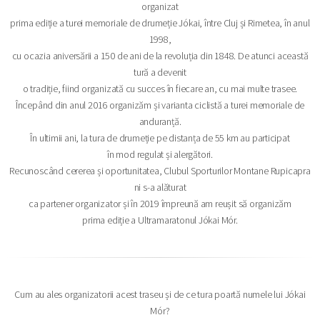
organizat
prima ediție a turei memoriale de drumeție Jókai, între Cluj și Rimetea, în anul
1998,
cu ocazia aniversării a 150 de ani de la revoluția din 1848. De atunci această
tură a devenit
o tradiție, fiind organizată cu succes în fiecare an, cu mai multe trasee.
Începând din anul 2016 organizăm și varianta ciclistă a turei memoriale de
anduranță.
În ultimii ani, la tura de drumeție pe distanța de 55 km au participat
în mod regulat și alergători.
Recunoscând cererea și oportunitatea, Clubul Sporturilor Montane Rupicapra
ni s-a alăturat
ca partener organizator și în 2019 împreună am reușit să organizăm
prima ediție a Ultramaratonul Jókai Mór.
Cum au ales organizatorii acest traseu și de ce tura poartă numele lui Jókai
Mór?