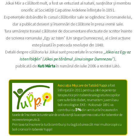
Jókai Mór a călătorit mult, a fost un entuziast al naturii, susținător și membru
onorific al Societății Carpatine Ardelene înființate în 1891.
Experiențele dobândite în cursul călătoriilor sale se oglindesc în romanele lui,
dar a publicat deseori și însemnări de călătorie în presa vremii sale.
Tura urmărește traseul călătoriei de documentare efectuate de scriitor înainte
de scrierea romanului „Egy az Isten” (Un singur Dumnezeu), al cărei acțiune
este plasată în perioada revoluției din 1848.
Detalii despre călătoria lui Jókai sunt prezentate în scrierea
„Jókai az Egy az
Isten földjén” (Jókai pe tărâmul „Unui singur Dumnezeu”)
,
publicată de
Kuti Márta
în numărul din iulie 2006 a revistei Látó.
Asociația Mişcare de Tabără Yuppi
a fost
înființată în 2011 pentru a oferi experiențe
terapeutice prin taberele sale gratuite copiilor
care suferă de diabet, reumatism juvenil sau
boli oncologice. EKE – Kolozsvár 1891 va
5%
contribui cu
din veniturile încasate din
taxele de înscriere la turele sale de anduranță la acoperirea costurilor taberelor de
recreere terapeutică.
Prin taxa ta înscriere la tură contribui şi tu la găzduirea cât mai multor copii cu
boli cronice în taberele Yuppi!