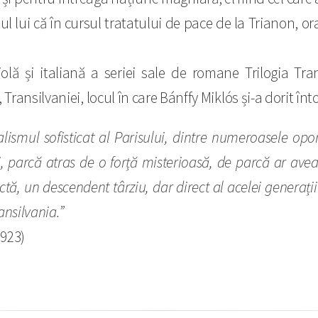
l lui că în cursul tratatului de pace de la Trianon, o
olă și italiană a seriei sale de romane Trilogia Tr
Transilvaniei, locul în care Bánffy Miklós și-a dorit în
onalismul sofisticat al Parisului, dintre numeroasele opo
ci, parcă atras de o forță misterioasă, de parcă ar ave
ectă, un descendent târziu, dar direct al acelei generați
ransilvania.”
1923)