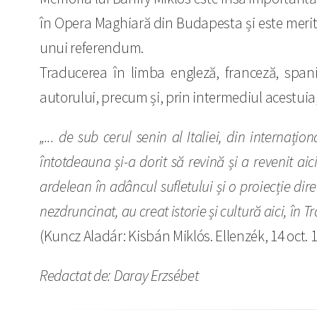
în Opera Maghiară din Budapesta și este meritu
unui referendum.
Traducerea în limba engleză, franceză, spani
autorului, precum și, prin intermediul acestuia, 
„... de sub cerul senin al Italiei, din internați
întotdeauna și-a dorit să revină și a revenit ai
ardelean în adâncul sufletului și o proiecție dir
nezdruncinat, au creat istorie și cultură aici, în T
(Kuncz Aladár: Kisbán Miklós. Ellenzék, 14 oct. 
Redactat de: Daray Erzsébet