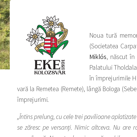
Noua tură memori
(Societatea Carpat
Miklós
, născut în
Palatului Tholdalag
în împrejurimile H
vară la Remetea (Remete), lângă Bologa (Sebesv
împrejurimi.
„Întins prelung, cu cele trei pavilioane aplatizat
se zăresc pe versanți. Nimic altceva. Nu are r