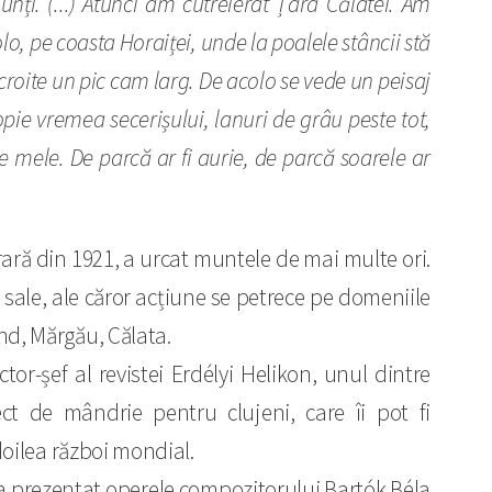
nți. (...) Atunci am cutreierat Țara Călatei. Am
colo, pe coasta Horaiței, unde la poalele stâncii stă
, croite un pic cam larg. De acolo se vede un peisaj
opie vremea secerișului, lanuri de grâu peste tot,
le mele. De parcă ar fi aurie, de parcă soarele ar
ară din 1921, a urcat muntele de mai multe ori.
 sale, ale căror acțiune se petrece pe domeniile
ind, Mărgău, Călata.
tor-șef al revistei Erdélyi Helikon, unul dintre
ct de mândrie pentru clujeni, care îi pot fi
 doilea război mondial.
e a prezentat operele compozitorului Bartók Béla