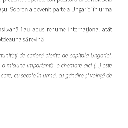
rașul Sopron a devenit parte a Ungariei în urma
ansilvană i-au adus renume internațional atât
totdeauna să revină.
rtunități de carieră oferite de capitala Ungariei,
a o misiune importantă, o chemare aici (...) este
i care, cu secole în urmă, cu gândire și voință de