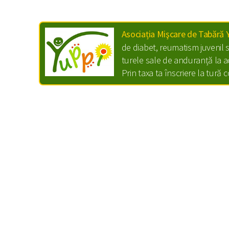
Asociația Mişcare de Tabără 
de diabet, reumatism juvenil 
turele sale de anduranță la a
Prin taxa ta înscriere la tură 