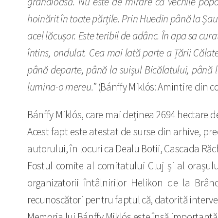
grandioasă. Nu este de mirare că vechile popoar
hoinărit în toate părțile. Prin Huedin până la Șaula
acel lăcușor. Este teribil de adânc. În apa sa cura
întins, ondulat. Cea mai lată parte a Țării Călat
până departe, până la suișul Bicălatului, până la
lumina-o mereu.”
(Bánffy Miklós: Amintire din co
Bánffy Miklós, care mai deținea 2694 hectare d
Acest fapt este atestat de surse din arhive, pr
autorului, în locuri ca Dealu Botii, Cascada Răc
Fostul comite al comitatului Cluj și al orașulu
organizatorii întâlnirilor Helikon de la Br
recunoscători pentru faptul că, datorită interven
Memoria lui Bánffy Miklós este însă importantă 