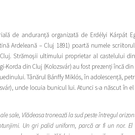
ală de anduranță organizată de Erdélyi Kárpát Eg
ină Ardeleană – Cluj 1891) poartă numele scriitorulu
 Cluj. Strămoșii ultimului proprietar al castelului di
i-Korda din Cluj (Kolozsvár) au fost prezenți încă din 
uedinului. Tânărul Bánffy Miklós, în adolescență, petr
ár), unde locuia bunicul lui. Atunci s-a născut în el
e ale sale, Vlădeasa tronează la sud peste întregul orizo
otunjimi. Un gri palid uniform, parcă ar fi un nor. E