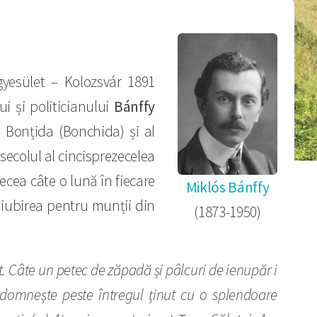
yesület – Kolozsvár 1891
i și politicianului
Bánffy
n Bonțida (Bonchida) și al
secolul al cincisprezecelea
ecea câte o lună în fiecare
Miklós Bánffy
 iubirea pentru munții din
(1873-1950)
nt. Câte un petec de zăpadă și pâlcuri de ienupăr i
l domnește peste întregul ținut cu o splendoare