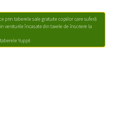
ce prin taberele sale gratuite copiilor care suferă
in veniturile încasate din taxele de înscriere la
n taberele Yuppi!