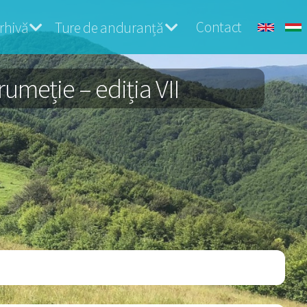
Contact
rhivă
Ture de anduranță
umeție – ediția VII