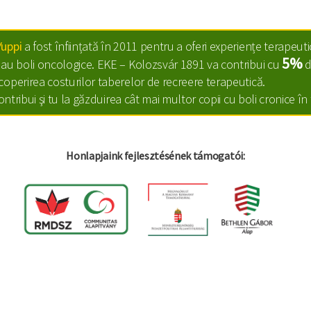
Yuppi
a fost înființată în 2011 pentru a oferi experiențe terapeuti
5%
sau boli oncologice. EKE – Kolozsvár 1891 va contribui cu
d
coperirea costurilor taberelor de recreere terapeutică.
contribui şi tu la găzduirea cât mai multor copii cu boli cronice î
Honlapjaink fejlesztésének támogatói: