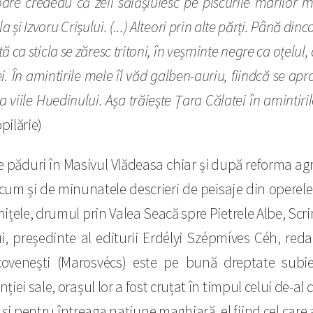
e credeau că zeii sălășluiesc pe piscurile marilor mu
 și Izvoru Crișului. (...) Alteori prin alte părți. Până din
tă ca sticla se zăresc tritoni, în veșminte negre ca oțelul
ei. În amintirile mele îl văd galben-auriu, fiindcă se apr
 viile Huedinului. Așa trăiește Țara Călatei în amintiri
pilărie)
e păduri în Masivul Vlădeasa chiar și după reforma agr
ecum și de minunatele descrieri de peisaje din operele
hițele, drumul prin Valea Seacă spre Pietrele Albe, Scr
i, președinte al editurii Erdélyi Szépmíves Céh, redac
âncovenești (Marosvécs) este pe bună dreptate subie
ției sale, orașul lor a fost cruțat în timpul celui de-al
și pentru întreaga națiune maghiară, el fiind cel car