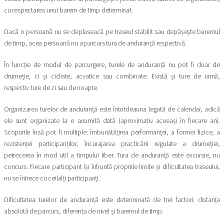
cu respectarea unui barem de timp determinat.
Dacă o persoană nu se deplasează pe traseul stabilit sau depășește baremul
de timp, acea persoană nu a parcurs tura de anduranță respectivă.
În funcție de modul de parcurgere, turele de anduranță nu pot fi doar de
drumeție, ci și cicliste, acvatice sau combinate. Există și ture de iarnă,
respectiv ture de zi sau de noapte.
Organizarea turelor de anduranță este întotdeauna legată de calendar, adică
ele sunt organizate la o anumită dată (aproximativ aceeași în fiecare an).
Scopurile însă pot fi multiple: îmbunătățirea performanței, a formei fizice, a
rezistenței participanților, încurajarea practicării regulate a drumeției,
petrecerea în mod util a timpului liber. Tura de anduranță este excursie, nu
concurs. Fiecare participant își înfruntă propriile limite și dificultatea traseului,
nu se întrece cu ceilalți participanți.
Dificultatea turelor de anduranță este determinată de trei factori: distanța
absolută de parcurs, diferența de nivel și baremul de timp.