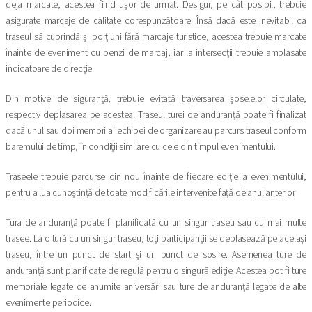
deja marcate, acestea fiind ușor de urmat. Desigur, pe cât posibil, trebuie
asigurate marcaje de calitate corespunzătoare. Însă dacă este inevitabil ca
traseul să cuprindă și porțiuni fără marcaje turistice, acestea trebuie marcate
înainte de eveniment cu benzi de marcaj, iar la intersecții trebuie amplasate
indicatoare de direcție.
Din motive de siguranță, trebuie evitată traversarea șoselelor circulate,
respectiv deplasarea pe acestea. Traseul turei de anduranță poate fi finalizat
dacă unul sau doi membri ai echipei de organizare au parcurs traseul conform
baremului de timp, în condiții similare cu cele din timpul evenimentului.
Traseele trebuie parcurse din nou înainte de fiecare ediție a evenimentului,
pentru a lua cunoștință de toate modificările intervenite față de anul anterior.
Tura de anduranță poate fi planificată cu un singur traseu sau cu mai multe
trasee. La o tură cu un singur traseu, toți participanții se deplasează pe același
traseu, între un punct de start și un punct de sosire. Asemenea ture de
anduranță sunt planificate de regulă pentru o singură ediție. Acestea pot fi ture
memoriale legate de anumite aniversări sau ture de anduranță legate de alte
evenimente periodice.