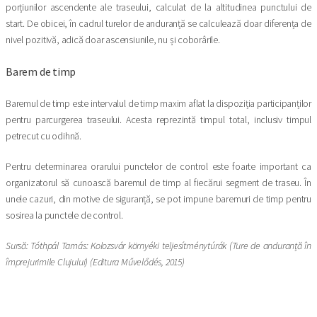
porțiunilor ascendente ale traseului, calculat de la altitudinea punctului de
start. De obicei, în cadrul turelor de anduranță se calculează doar diferența de
nivel pozitivă, adică doar ascensiunile, nu și coborârile.
Barem de timp
Baremul de timp este intervalul de timp maxim aflat la dispoziția participanților
pentru parcurgerea traseului. Acesta reprezintă timpul total, inclusiv timpul
petrecut cu odihnă.
Pentru determinarea orarului punctelor de control este foarte important ca
organizatorul să cunoască baremul de timp al fiecărui segment de traseu. În
unele cazuri, din motive de siguranță, se pot impune baremuri de timp pentru
sosirea la punctele de control.
Sursă: Tóthpál Tamás: Kolozsvár környéki teljesítménytúrák (Ture de anduranță în
împrejurimile Clujului) (Editura Művelődés, 2015)