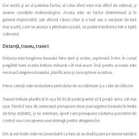
Dar există și un al patrulea factor, al cărui efect este mai dificil de estimat, și
anume condițiile meteorologice. Acesta este un factor determinant și în
general imprevizibil, sub efectul căruia chiar și o tură sau o secțiune de tură
mai scurtă, care se anunța o plimbare ușoară, se poate transforma într-o luptă
crâncenă.
Distanță, traseu, traiect
Distanța este lungimea traseului între start și sosire, exprimată în km. În cursul
pregătirii turei acesta trebuie măsurat cât mai exact. Însă pentru aceasta este
necesară alegerea traseului, planificarea și cunoașterea acestuia.
Prima cerință este excluderea pericolului de accidentare și a celui de rătăcire.
Traseul trebuie planificat în așa fel încât participantul să îl poată urma cât mai
ușor. Fiindcă tura de anduranță presupune doar parcurgerea traseului în limita
de timp stabilită, și nu orientare, sport care presupune căutarea punctelor de
control sau conceperea unei strategii pentru atingerea lor.
Din acest motiv este recomandabil ca tura să se desfășoare pe trasee turistice