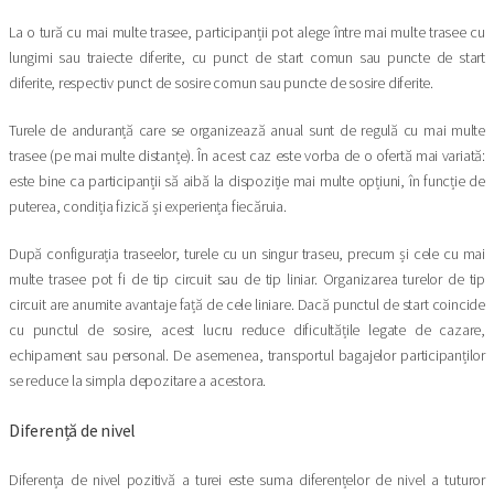
La o tură cu mai multe trasee, participanții pot alege între mai multe trasee cu
lungimi sau traiecte diferite, cu punct de start comun sau puncte de start
diferite, respectiv punct de sosire comun sau puncte de sosire diferite.
Turele de anduranță care se organizează anual sunt de regulă cu mai multe
trasee (pe mai multe distanțe). În acest caz este vorba de o ofertă mai variată:
este bine ca participanții să aibă la dispoziție mai multe opțiuni, în funcție de
puterea, condiția fizică și experiența fiecăruia.
După configurația traseelor, turele cu un singur traseu, precum și cele cu mai
multe trasee pot fi de tip circuit sau de tip liniar. Organizarea turelor de tip
circuit are anumite avantaje față de cele liniare. Dacă punctul de start coincide
cu punctul de sosire, acest lucru reduce dificultățile legate de cazare,
echipament sau personal. De asemenea, transportul bagajelor participanților
se reduce la simpla depozitare a acestora.
Diferență de nivel
Diferența de nivel pozitivă a turei este suma diferențelor de nivel a tuturor