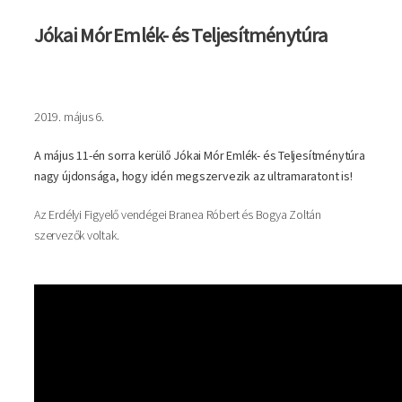
Jókai Mór Emlék- és Teljesítménytúra
2019. május 6.
A május 11-én sorra kerülő Jókai Mór Emlék- és Teljesítménytúra
nagy újdonsága, hogy idén megszervezik az ultramaratont is!
Az Erdélyi Figyelő vendégei Branea Róbert és Bogya Zoltán
szervezők voltak.