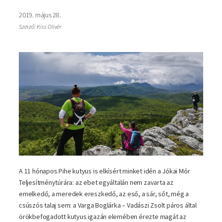
2019. május 28.
Szerző: Kiss Olivér
A 11 hónapos Pihe kutyus is elkísért minket idén a Jókai Mór
Teljesítménytúrára: az ebet egyáltalán nem zavarta az
emelkedő, a meredek ereszkedő, az eső, a sár, sőt, még a
csúszós talaj sem: a Varga Boglárka – Vadászi Zsolt páros által
örökbefogadott kutyus igazán elemében érezte magát az