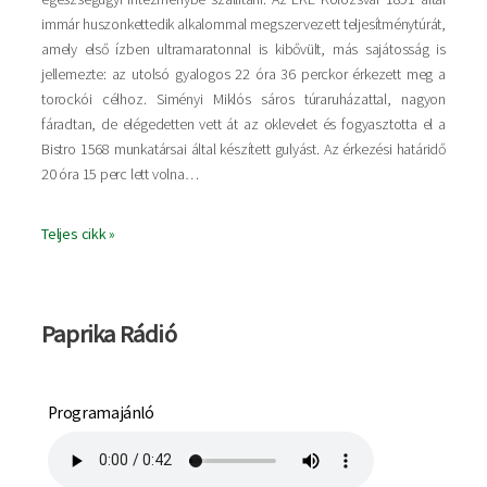
immár huszonkettedik alkalommal megszervezett teljesítménytúrát,
amely első ízben ultramaratonnal is kibővült, más sajátosság is
jellemezte: az utolsó gyalogos 22 óra 36 perckor érkezett meg a
torockói célhoz. Siményi Miklós sáros túraruházattal, nagyon
fáradtan, de elégedetten vett át az oklevelet és fogyasztotta el a
Bistro 1568 munkatársai által készített gulyást. Az érkezési határidő
20 óra 15 perc lett volna…
Teljes cikk »
Paprika Rádió
Programajánló