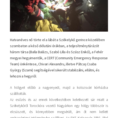
Hatvanéves nő törte el a lábát a Székelykő gerince közelében
szombaton a késő délutáni órákban, a teljesítménytúrázót
három társa (Balla Balázs, Szabó Lilla és Szász Enikő), a Fehér
megyei hegyimentők, a CERT (Community Emergency Response
Team) önkéntese, Chivari Alexandru, illetve Pătcaș Csaba
György (Szami) segítségével sikerült stabilizálni, ellátni, és
lehozni a hegyről.
A hölgyet előbb a nagyenyedi, majd a kolozsvári kórházba
szállították.
Az esőzés és az ennek következtében keletkezett sár miatt a
Székelykőről Torockóra vezető Nagyárkon egy hölgy többször is
elcsúszott, és könnyebben megsérült, ám őt nem kellett
egészségügyi intézménybe szállítani. Az EKE Kolozsvár 1891 által