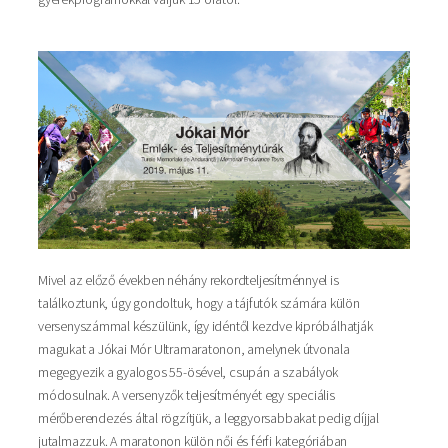
Mivel az előző években néhány rekordteljesítménnyel is
találkoztunk, úgy gondoltuk, hogy a tájfutók számára külön
versenyszámmal készülünk, így idéntől kezdve kipróbálhatják
magukat a Jókai Mór Ultramaratonon, amelynek útvonala
megegyezik a gyalogos 55-ösével, csupán a szabályok
módosulnak. A versenyzők teljesítményét egy speciális
mérőberendezés által rögzítjük, a leggyorsabbakat pedig díjjal
jutalmazzuk. A maratonon külön női és férfi kategóriában