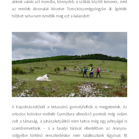
akinek valaki azt mondta, könnyebb a sziklák között lemenni, mint
az eredeti útvonalat követve Torockószentgyörgyön át. Ígérték:
többet soha nem ismétlik meg ezt a kalandot!
A Kápolnás-tetőnél a tintaszínű gomolyfelhők is megjelentek. Az
ortodox kolostor melletti Curmătura ellenőrző pontnál még vidám
volt a társaság, a juhászkutyáktól nem tartva még egy juhnyájjal is
szembementünk – s a tavalyi túrával ellentétben az Aranyos-
völgyébe történő ereszkedéskor nem találkoztunk kígyóval. Itt