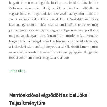
hagyott el minket a legtöbb biciklis, s a felhők is közeledtek:
Várfalvára érve már láttuk, amint a távolban villámlik. A
vegetáriánusokra is gondoltak a szervezők: az ilyenkor szokásos
zsíros kenyeret zakuszkásra cseréltük… A Székelykő előtt esni
kezdett, így tudtuk, nehéz lesz az emelkedő, s térdünket még
jobban igénybe veszi majd a Nagyárok. A gerincen levő pontbírók
még ott voltak ugyan, de időt nem írtak – minden elázott volna. A
Nagyároknál valósággal sokkolt a három román biciklis látványa,
akinek valaki azt mondta, könnyebb a sziklák között lemenni, mint
az eredeti útvonalat követve Torockószentgyörgyön át. Ígérték:
többet soha nem ismétlik meg ezt a kalandot!
Teljes cikk »
Mentőakcióval végződött az idei Jókai
Teljesítménytúra