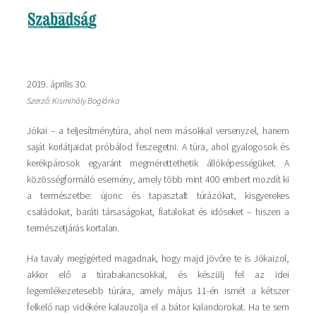
Imagine
2019. április 30.
Szerző: Kismihály Boglárka
Jókai – a teljesítménytúra, ahol nem másokkal versenyzel, hanem
saját korlátjaidat próbálod feszegetni. A túra, ahol gyalogosok és
kerékpárosok egyaránt megmérettethetik állóképességüket. A
közösségformáló esemény, amely több mint 400 embert mozdít ki
a természetbe: újonc és tapasztalt túrázókat, kisgyerekes
családokat, baráti társaságokat, fiatalokat és időseket – hiszen a
természetjárás kortalan.
Ha tavaly megígérted magadnak, hogy majd jövőre te is Jókaizol,
akkor elő a túrabakancsokkal, és készülj fel az idei
legemlékezetesebb túrára, amely május 11-én ismét a kétszer
felkelő nap vidékére kalauzolja el a bátor kalandorokat. Ha te sem