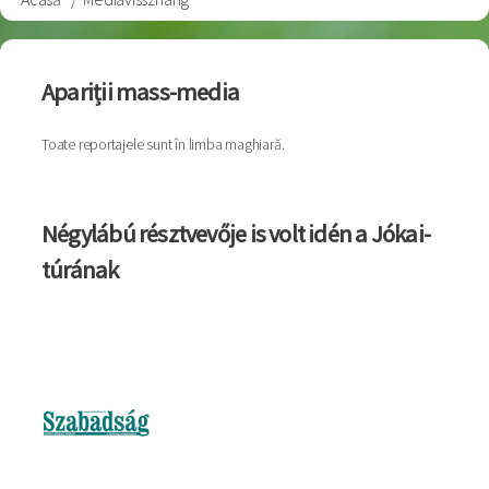
Breadcrumb
Apariții mass-media
Toate reportajele sunt în limba maghiară.
Négylábú résztvevője is volt idén a Jókai-
túrának
Imagine