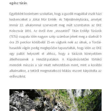
egész túrán.
Egyébként korántsem szokatlan, hogy a gazdik magukkal viszik házi
kedvenceiket a Jókai Mór Emlék- és Teljesítménytúrára, amelyet
immár 22. alkalommal szervezett meg múlt szombaton az EKE
Kolozsvár 1891. Az évről évre „visszatérő” Titán Erdélyi Túrázók
(TETú) csapata idén nagyon szép számban jelent meg a startnál: 9
óra 29 perckor körülbelül 15-en vágtunk neki az útnak, a Tordai-
hasadék végén pedig meglepődve tapasztaltuk, hogy idén az EKE
egy pallót helyezett el ahhoz, hogy a túrázok könnyebben
átkelhessenek a Hesdát-patakon. A Kápolnás-tetőre történő
meredek mászás a sár miatt nehezebben ment, mint a korábbi
alkalmakkor, a tetőről megmutatkozó kilátás viszont kárpótolta az
erőfeszítést.