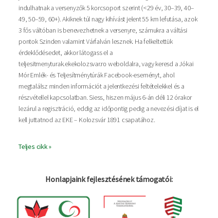
indulhatnak a versenyzők 5 korcsoport szerint (<29 év, 30–39, 40–
49, 50–59, 60+). Akiknek túl nagy kihívást jelent 55 km lefutása, azok
3 fős váltóban is benevezhetnek a versenyre, számukra a váltási
pontok Szinden valamint Várfalván lesznek. Ha felkeltettük
érdeklődésedet, akkor látogass el a
teljesitmenyturak.ekekolozsvar.ro weboldalra, vagy keresd a Jókai
Mór Emlék- és Teljesítménytúrák Facebook-eseményt, ahol
megtalálsz minden információt a jelentkezési feltételekkel és a
részvétellel kapcsolatban. Siess, hiszen május 6-án déli 12 órakor
lezárul a regisztráció, eddig az időpontig pedig a nevezési díjat is el
kell juttatnod az EKE – Kolozsvár 1891 csapatához.
Teljes cikk »
Honlapjaink fejlesztésének támogatói: