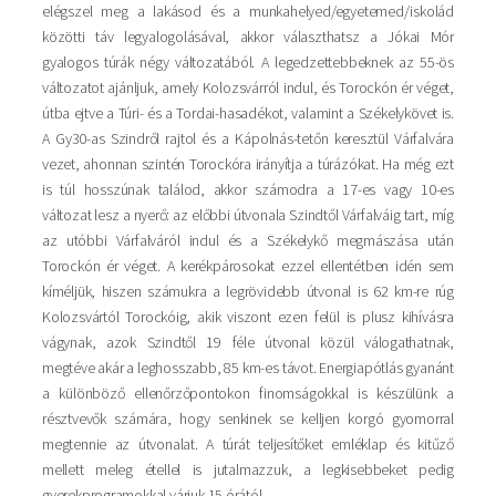
elégszel meg a lakásod és a munkahelyed/egyetemed/iskolád
közötti táv legyalogolásával, akkor választhatsz a Jókai Mór
gyalogos túrák négy változatából. A legedzettebbeknek az 55-ös
változatot ajánljuk, amely Kolozsvárról indul, és Torockón ér véget,
útba ejtve a Túri- és a Tordai-hasadékot, valamint a Székelykövet is.
A Gy30-as Szindről rajtol és a Kápolnás-tetőn keresztül Várfalvára
vezet, ahonnan szintén Torockóra irányítja a túrázókat. Ha még ezt
is túl hosszúnak találod, akkor számodra a 17-es vagy 10-es
változat lesz a nyerő: az előbbi útvonala Szindtől Várfalváig tart, míg
az utóbbi Várfalváról indul és a Székelykő megmászása után
Torockón ér véget. A kerékpárosokat ezzel ellentétben idén sem
kíméljük, hiszen számukra a legrövidebb útvonal is 62 km-re rúg
Kolozsvártól Torockóig, akik viszont ezen felül is plusz kihívásra
vágynak, azok Szindtől 19 féle útvonal közül válogathatnak,
megtéve akár a leghosszabb, 85 km-es távot. Energiapótlás gyanánt
a különböző ellenőrzőpontokon finomságokkal is készülünk a
résztvevők számára, hogy senkinek se kelljen korgó gyomorral
megtennie az útvonalat. A túrát teljesítőket emléklap és kitűző
mellett meleg étellel is jutalmazzuk, a legkisebbeket pedig
gyerekprogramokkal várjuk 15 órától.