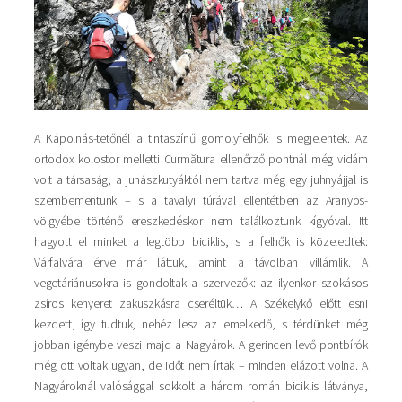
A Kápolnás-tetőnél a tintaszínű gomolyfelhők is megjelentek. Az
ortodox kolostor melletti Curmătura ellenőrző pontnál még vidám
volt a társaság, a juhászkutyáktól nem tartva még egy juhnyájjal is
szembementünk – s a tavalyi túrával ellentétben az Aranyos-
völgyébe történő ereszkedéskor nem találkoztunk kígyóval. Itt
hagyott el minket a legtöbb biciklis, s a felhők is közeledtek:
Várfalvára érve már láttuk, amint a távolban villámlik. A
vegetáriánusokra is gondoltak a szervezők: az ilyenkor szokásos
zsíros kenyeret zakuszkásra cseréltük… A Székelykő előtt esni
kezdett, így tudtuk, nehéz lesz az emelkedő, s térdünket még
jobban igénybe veszi majd a Nagyárok. A gerincen levő pontbírók
még ott voltak ugyan, de időt nem írtak – minden elázott volna. A
Nagyároknál valósággal sokkolt a három román biciklis látványa,