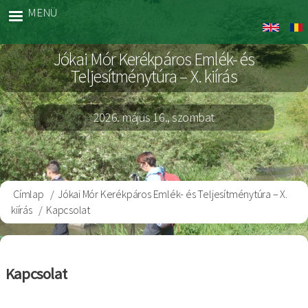
Ugrás
MENÜ
Jokai
a
Bringa
tartalomra
Jókai Mór Kerékpáros Emlék- és
Teljesítménytúra – X. kiírás
2026. május 16., szombat
Címlap
Jókai Mór Kerékpáros Emlék- és Teljesítménytúra – X.
Morzsa
kiírás
Kapcsolat
Kapcsolat