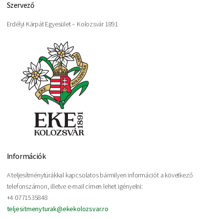
Szervező
Erdélyi Kárpát Egyesület – Kolozsvár 1891
Információk
A teljesítménytúrákkal kapcsolatos bármilyen információt a következő
telefonszámon, illetve e-mail címen lehet igényelni:
+4 0771535848
teljesitmenyturak@ekekolozsvar.ro