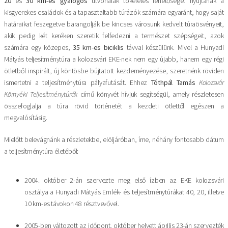
20
és
30 km-es gyalogos
útvonalak tökéletes lehetőséget nyújtanak a
kisgyerekes családok és a tapasztaltabb túrázók számára egyaránt, hogy saját
határaikat feszegetve barangolják be kincses városunk kedvelt túraösvényeit,
akik pedig két keréken szeretik felfedezni a természet szépségeit, azok
számára egy közepes,
35 km-es
biciklis
távval készülünk. Mivel a Hunyadi
Mátyás teljesítménytúra a kolozsvári EKE-nek nem egy újabb, hanem egy régi
ötletből inspirált, új köntösbe bújtatott kezdeményezése, szeretnénk röviden
ismertetni a teljesítménytúra pályafutását. Ehhez
Tóthpál Tamás
Kolozsvár
Környéki Teljesítménytúrák
című könyvét hívjuk segítségül, amely részletesen
összefoglalja a túra rövid történetét a kezdeti ötlettől egészen a
megvalósításig.
Mielőtt belevágnánk a részletekbe, elöljáróban, íme, néhány fontosabb dátum
a teljesítménytúra életéből:
2004. október 2-án szervezte meg első ízben az EKE kolozsvári
osztálya a Hunyadi Mátyás Emlék- és teljesítménytúrákat 40, 20, illetve
10 km-es távokon 48 résztvevővel.
2005-ben változott az időpont, október helyett április 23-án szervezték