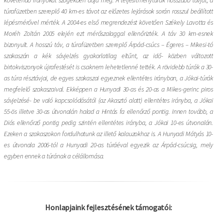
túrafüzetben szereplő 40 km-es távot az előzetes lejárások során rosszul beállított
lépésmérővel mérték. A 2004-es első megrendezést követően Székely Lavotta és
Moréh Zoltán 2005 elején ezt mérőszalaggal ellenőrizték. A táv 30 km-esnek
bizonyult. A hosszú táv, a túrafüzetben szereplő Árpád-csúcs – Égeres – Mikesi-tó
szakaszán a kék sávjelzés gyakorlatilag eltűnt, az idő- közben változott
birtokviszonyok újrafestését is csaknem lehetetlenné tették. A rövidebb túrák a 30-
as túra résztávjai, de egyes szakaszai egyeznek ellentétes irányban, a Jókai-túrák
megfelelő szakaszaival. Ekképpen a Hunyadi 30-as és 20-as a Mikes-gerinc piros
sávjelzésé- be való kapcsolódásától (az Akasztó alatt) ellentétes irányba, a Jókai
55-ös illetve 30-as útvonalán halad a Hintás fa ellenőrző pontig. Innen tovább, a
Diós ellenőrző pontig pedig szintén ellentétes irányba, a Jókai 10-es útvonalán.
Ezeken a szakaszokon fordulhatunk az illető kalauzokhoz is. A Hunyadi Mátyás 10-
es útvonala 2006-tól a Hunyadi 20-as túráéval egyezik az Árpád-csúcsig, mely
egyben ennek a túrának a célállomása.
Honlapjaink fejlesztésének támogatói: