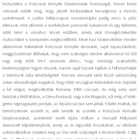
köztudatba a Kolozsvár környéki túraútvonalak fontosságát, hiszen kevés
városnak adatik meg, hogy jelzett turistautakkal kecsegtesse a túrázás
szerelmeseit. A szürke hétköznapok monotóniájára pedig nincs is jobb
ellenszer, mint elővenni a szerkényben porosodó bakancsot és egy kellemes
sétát tenni a városhoz közeli erdőben, amely akár tömegközlekedési
eszközökkel is könnyedén megközelíthető. Mivel havi túraterveinkbe minden
alkalommal bekerülnek Kolozsvár környéki útvonalak, saját tapasztalatból,
meggyőződéssel állíthatjuk, hogy nem szükséges minden alkalommal 50-100
vagy még több km-t utaznunk ahhoz, hogy minőségi szabadidős
tevékenységben legyen részünk, hanem saját házunk tájékán is felfedezhetjük
a természet adta lehetőségeket. Kincses városunk lakói közül valószínűleg
sokan elmondhatják magukról, hogy több országban kirándultak már, bejárták
a fél világot, meghódították Románia 2000 csúcsait, de még soha nem
túráztak a Brüll-kilátón, a Cérna-forrásnál, vagy a Kis-Magurán, sőt még a Feleki-
gerinc legmagasabb pontján, az Árpád-csúcson sem jártak. Főként miattuk, de
természetesen azokért is, akik ismerik és szeretik a Kolozsvár környéki
túraútvonalakat, szeretnénk ismét útjára indítani a Hunyadi Mátyásról
elnevezett teljesítménytúrát, amely az év legszebb évszakában, az októberi
színkavalkádban mutatná meg az őszi erdő szépségét a résztvevőknek. A
10,