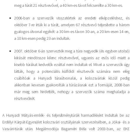
meg a túrát 21 résztvevővel, a 40 km-es távot felcserélte a 30 km-es.
2006-ban a szervezők visszatértek az eredeti elképzeléshez, és
október 7-re írták ki a túrát, amelyen 67 résztvevő teljesítette a három
gyalogos útvonal egyikét: a 30 km-es távon 30-an, a 20 km-esen 14-en,
a 10 km-esen pedig 23-an indultak.
2007. október 6-án szervezték meg a túra negyedik (és egyben utolsó)
kiírását mindössze kilenc résztvevővel, ugyanis az esős idő miatt a
kisebb túrákat kedvelők ezúttal nem indultak el. Mivel a szervezők úgy
látták, hogy a potenciális külföldi résztvevők számára nem elég
csábítóak a Hunyadi túraútvonalai, a kolozsváriak közül pedig
akkoriban kevesen gyakorolták a túrázásnak ezt a formáját, 2008-ban
már meg sem hirdették, nehogy a szervezők száma meghaladja a
résztvevőkét.
A Hunyadi Mátyás-emlék- és teljesítménytúrák harmadikként indultak be az
Erdélyi Kárpát-Egyesület kolozsvári osztályának szervezésében, a Jókai- és a
Vasvári-túrák után. Megálmodója Bagaméri Béla volt 2003-ban, az EKE