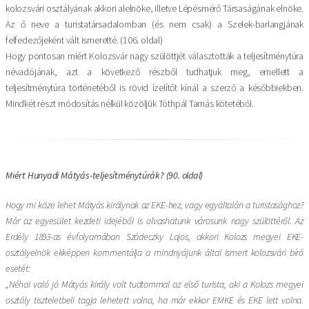
kolozsvári osztályának akkori alelnöke, illetve Lépésmérő Társaságának elnöke.
Az ő neve a turistatársadalomban (és nem csak) a Szelek-barlangjának
felfedezőjeként vált ismeretté. (106. oldal)
Hogy pontosan miért Kolozsvár nagy szülöttjét választották a teljesítménytúra
névadójának, azt a következő részből tudhatjuk meg, emellett a
teljesítménytúra történetéből is rövid ízelítőt kínál a szerző a későbbiekben.
Mindkét részt módosítás nélkül közöljük Tóthpál Tamás kötetéből.
Miért Hunyadi Mátyás-teljesítménytúrák? (90. oldal)
Hogy mi köze lehet Mátyás királynak az EKE-hez, vagy egyáltalán a turistasághoz?
Már az egyesület kezdeti idejéből is olvashatunk városunk nagy szülöttéről. Az
Erdély 1893-as évfolyamában Szádeczky Lajos, akkori Kolozs megyei EKE-
osztályelnök ekképpen kommentálja a mindnyájunk által ismert kolozsvári bíró
esetét:
„Néhai való jó Mátyás király volt tudtommal az első turista, aki a Kolozs megyei
osztály tiszteletbeli tagja lehetett volna, ha már ekkor EMKE és EKE lett volna.