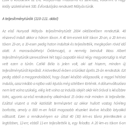
király születésének 500. Évfordulójára rendezett Mátyás-túrák.
A teljesítménytúrák (110-111. oldal)
Az első Hunyadi Mátyás- teljesítménytúrát 2004 októberében rendeztük. 48
részvevő indult akkor a három távon. A 40 km-esnek kiírt távon 20-an, a 20 km-es
távon 23-an, a 10-esen pedig haton indultak és teljesítették, meglepően rövid idő
alatt. A marosvásárhelyi Örökmozgó, a nemrég beindult Wass Albert
teljesítménytúrák szervezőinek hét tagú csapatán kívül négy magyarországi is részt
vett ezen a túrán. Czékli Béla is jelen volt, aki azt hiszem, minden új
teljesítménytúrát kipróbál. A következő évben a túrákat április 23-án rendeztük. Ezt
pedig abból a meggondolásból, hogy ősszel később világosodik, a reggel hétórai
indulás, azaz inkább a rajtba való kijutás még sötétben történik. A dátumváltozásra
nem lett volna szükség, elég lett volna az indulás idejét akár két órával is későbbre
tolni, ugyanis az első rendezvény alkalmával 15 órára már minden- ki teljesítette.
Ezúttal viszont a már kizöldült természetet az akkor hullott vastag hóréteg
borította, amely a 800 m-en felüli magasabb részeket kivéve később latyakká
változott. Ezen a rendezvényen ez- úttal 40 (30) km-es távra jelentkeztek a
legtöbben, 12-en; ebből 11-en teljesítették is, egy feladta. A 20 km-es távon 6-on