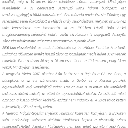
indultak; míg a 10 km-es távon mindössze három versenyző. Mindnyájan
teljesítették. A 21 benevezett versenyző közül három budapesti, két
sepsiszentgyörgyi, a többi kolozsvári volt. Ez a második rendezés este 7 órakor, egy
reneszánsz esttel folytatódott a Mátyás király szülőházában, melynek az EKE-hez
való kapcsolatait már ismertettük. Itt az 1992-ben László Bakk Anikó
magánkezdeményezéseként indult, azóta hivatalosan is bejegyzett Amaryllis
Társaság szórakoztatta változatos programjával a jelenlevőket.
2006-ban visszatértünk az eredeti elképzeléshez, és október 7-re írtuk ki a túrát.
Ezúttal az időközben lemért hosszú távot az igazságnak megfelelően 30 km-esnek
hirdettük. Ezen a távon 30-an, a 20 km-esen 14-en, a 10 km-esen pedig 23-an
voltak. Mindnyájan teljesítették.
A negyedik túrára 2007. október 6-án került sor. A Rajt és a Cél ez- úttal, a
bádogkocsma ez évi szünetelése miatt, a Gorbó és a Plecska patakok
egyesülésénél levő vendéglőtől indult. Erre az évre a 10 km-es táv körtúrából
szakaszos túrává alakult, az előző év tapasztalatából okulva. Az esős idő miatt
azonban a kisebb túrákat kedvelők ezúttal nem indultak el. A 30-as távot ketten
teljesítették, a 20-ast pedig heten.
A Hunyadi Mátyás-teljesítménytúrák Kolozsvár közvetlen környékén, a Bükkben
szép rendezvény. Ízlésesen kiállított túrafüzetet kaptak a részvevők, színes
térképmelléklettel. Azonban külföldiekre nemigen lehet számítani különleges