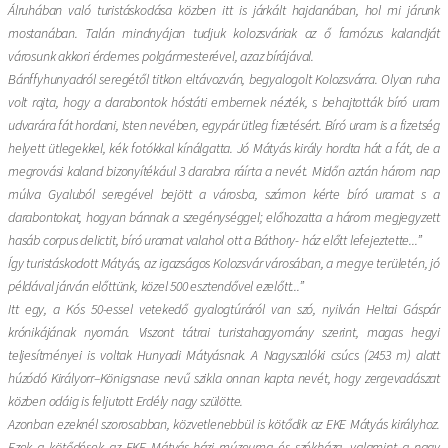
Álruhában való turistáskodása közben itt is járkált hajdanában, hol mi járunk
mostanában. Talán mindnyájan tudjuk kolozsváriak az ő famózus kalandját
városunk akkori érdemes polgármesterével, azaz bírájával.
Bánffyhunyadról seregétől titkon eltávozván, begyalogolt Kolozsvárra. Olyan ruha
volt rajta, hogy a darabontok hóstáti embernek nézték, s behajtották bíró uram
udvarára fát hordani, Isten nevében, egypár ütleg fizetésért. Bíró uram is a fizetség
helyett ütlegekkel, kék fotókkal kínálgatta. Jó Mátyás király hordta hát a fát, de a
megrovási kaland bizonyítékául 3 darabra ráírta a nevét. Midőn aztán három nap
múlva Gyaluból seregével bejött a városba, számon kérte bíró uramat s a
darabontokat, hogyan bánnak a szegénységgel; előhozatta a három megjegyzett
hasáb corpus delictit, bíró uramat valahol ott a Báthory- ház előtt lefejeztette...”
Így turistáskodott Mátyás, az igazságos Kolozsvár városában, a megye területén, jó
példával járván előttünk, közel 500 esztendővel ezelőtt...”
Itt egy, a Kós 50-essel vetekedő gyalogtúráról van szó, nyilván Heltai Gáspár
krónikájának nyomán. Viszont tátrai turistahagyomány szerint, magas hegyi
teljesítményei is voltak Hunyadi Mátyásnak. A Nagyszalóki csúcs (2453 m) alatt
húzódó Királyorr–Königsnase nevű szikla onnan kapta nevét, hogy zergevadászat
közben odáig is feljutott Erdély nagy szülötte.
Azonban ezeknél szorosabban, közvetlenebbül is kötődik az EKE Mátyás királyhoz.
Ezek a kötődések az EKE Mátyás-házi múzeuma és székháza, valamint a nagy