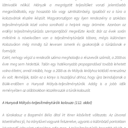
látnivalók nélkül. Hiányzik a megrögzött teljesítőket vonzó jelentősebb
megpróbáltatás, egy hosszabb táv vagy szintkülönbség. Igazából ez a túra a
kolozsváriak részére készült. Magyarországon egy ilyen rendezvény a szokásos
teljesítménytúrák közé volna sorolható a helyiek nagy örömére. Azonban az
erdélyi teljesítménytúrázás szempontjából megelőzte korát. Bár az évek során
mifelénk is növekvőben van a teljesítménytúrázók tábora, mégis különösen
Kolozsváron még mindig túl kevesen ismerik és gyakorolják a túrázásnak e
formáját.
Ezért, nehogy végül a rendezők száma meghaladja a részvevők számát, a 2008-as
évre meg sem hirdettük. Talán egy hatékonyabb propagandával tovább lehetett
volna éltetni, annál inkább, hogy a 2008-as év Mátyás királyhoz kötődő reneszánsz
év volt. Reméljük, talán ez a könyv is hozzájárul ahhoz, hogy újra beinduljanak a
Bükk-erdőben a Hunyadi Mátyás-teljesítménytúrák. Addig is a jobb idők
reményében az alábbiakban közzétesszük a túrák kalauzát.
A Hunyadi Mátyás-teljesítménytúrák kalauza (112. oldal)
A túrakalauz a Bagaméri Béla által írt itiner kibővített változata. Az útvonal
követéséhez jó, ha iránytűvel vagyunk felszerelve, ugyanis a különböző pontokban
követendő irányokat szögekben adja meg. A teljesítménytúrák hosszabb távját, a