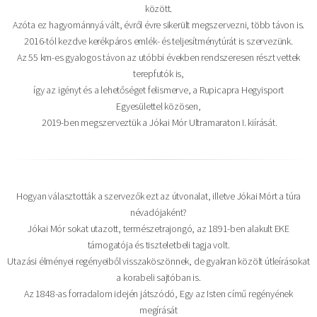
között.
Azóta ez hagyománnyá vált, évről évre sikerült megszervezni, több távon is.
2016-tól kezdve kerékpáros emlék- és teljesítménytúrát is szervezünk.
Az 55 km-es gyalogos távon az utóbbi években rendszeresen részt vettek
terepfutók is,
így az igényt és a lehetőséget felismerve, a Rupicapra Hegyisport
Egyesülettel közösen,
2019-ben megszerveztük a Jókai Mór Ultramaraton I. kiírását.
Hogyan választották a szervezők ezt az útvonalat, illetve Jókai Mórt a túra
névadójaként?
Jókai Mór sokat utazott, természetrajongó, az 1891-ben alakult EKE
támogatója és tiszteletbeli tagja volt.
Utazási élményei regényeiből visszaköszönnek, de gyakran közölt útleírásokat
a korabeli sajtóban is.
Az 1848-as forradalom idején játszódó, Egy az Isten című regényének
megírását