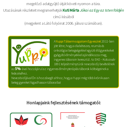
megelőző adatgyűjtő útját követi nyomon a túra.
Utazásának részleteit megismerhetjük
Kuti Márta
Jókai az Egy az Isten földjén
című írásából
(megjelent a Látó folyóirat 2006. júliusi számában).
A
Yuppi Tábormozgalom Egyesület
2011-ben
jött létre, hogy a diabéteszes, reumás és
onkológiai betegségekkel együtt élő gyerekeket
gyógyító élményekkel ajándékozza meg,
ingyenes táborain keresztül. Az EKE – Kolozsvár
1891 teljesítménytúrái nevezési díj-bevételének
5%
az
-ával hozzájárul az ingyenes élményterápiás táborok költségeinek a
fedezéséhez.
Nevezési díjával Ön is hozzásegít ahhoz, hogy a Yuppi még több krónikusan
beteg gyereket fogadhasson táboraiba!
Honlapjaink fejlesztésének támogatói: