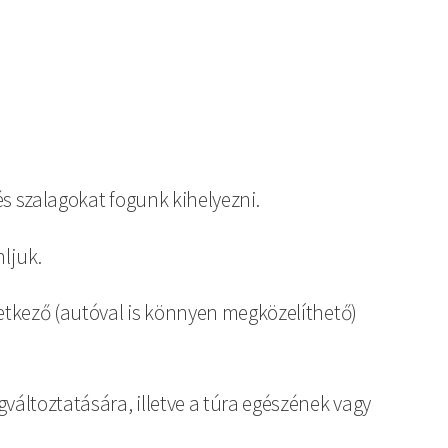
és szalagokat fogunk kihelyezni.
ljuk.
vetkező (autóval is könnyen megközelíthető)
változtatására, illetve a túra egészének vagy