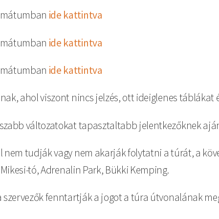
formátumban
ide kattintva
formátumban
ide kattintva
formátumban
ide kattintva
ak, ahol viszont nincs jelzés, ott ideiglenes táblákat 
szabb változatokat tapasztaltabb jelentkezőknek aján
 nem tudják vagy nem akarják folytatni a túrát, a kö
 Mikesi-tó, Adrenalin Park, Bükki Kemping.
 a szervezők fenntartják a jogot a túra útvonalának meg