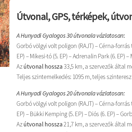
Útvonal, GPS, térképek, útvon
A Hunyadi Gyalogos 30 útvonala vázlatosan
:
Gorbó völgyi volt poligon (RAJT) – Cérna-forrás t
EP) – Mikesi-tó (5. EP) – Adrenalin Park (6. EP) –
Az
útvonal hossza
33,5 km, a szervezők által 
Teljes szintemelkedés: 1095 m, teljes szinteres
A Hunyadi Gyalogos 20 útvonala vázlatosan:
Gorbó völgyi volt poligon (RAJT) – Cérna-forrás t
EP) – Bükki Kemping (5. EP) – Diós (6. EP) – Gorb
Az
útvonal hossza
21,7 km, a szervezők által 