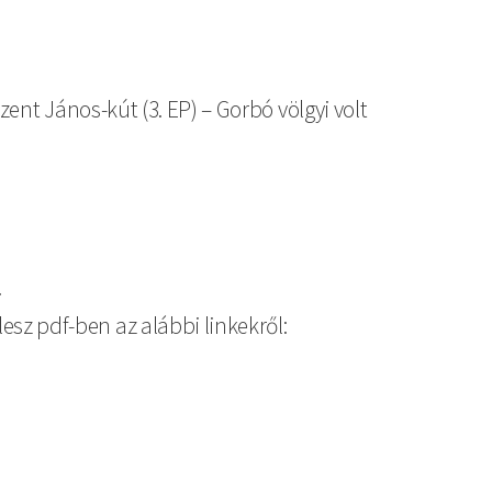
Szent János-kút (3. EP) – Gorbó völgyi volt
.
esz pdf-ben az alábbi linkekről: