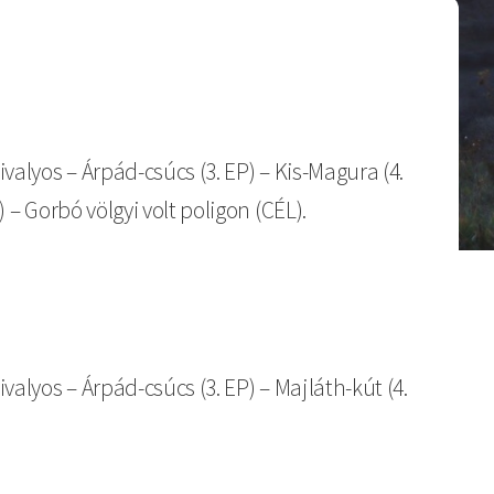
Bivalyos – Árpád-csúcs (3. EP) – Kis-Magura (4.
) – Gorbó völgyi volt poligon (CÉL).
Bivalyos – Árpád-csúcs (3. EP) – Majláth-kút (4.