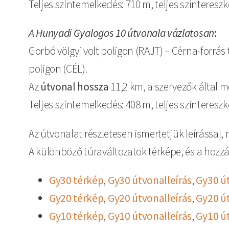
Teljes szintemelkedés: 710 m, teljes szintereszk
A Hunyadi Gyalogos 10 útvonala vázlatosan
:
Gorbó völgyi volt poligon (RAJT) – Cérna-forrás t
poligon (CÉL).
Az
útvonal hossza
11,2 km, a szervezők által 
Teljes szintemelkedés: 408 m, teljes szintereszk
Az útvonalat részletesen ismertetjük leírással,
A különböző túraváltozatok térképe, és a hozzá 
Gy30 térkép
,
Gy30 útvonalleírás
,
Gy30 út
Gy20 térkép
,
Gy20 útvonalleírás
,
Gy20 út
Gy10 térkép
,
Gy10 útvonalleírás
,
Gy10 út