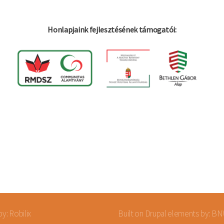
Honlapjaink fejlesztésének támogatói:
by:
Robilix
Built on
Drupal
elements by: B