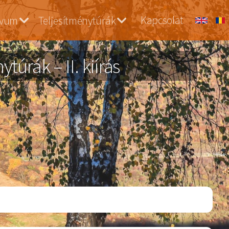
Kapcsolat
ívum
Teljesítménytúrák
úrák – II. kiírás