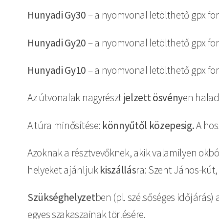
Hunyadi Gy30
– a nyomvonal letölthető gpx 
Hunyadi Gy20
– a nyomvonal letölthető gpx 
Hunyadi Gy10
– a nyomvonal letölthető gpx 
Az útvonalak nagyrészt
jelzett ösvény
en haladn
A túra minősítése:
könnyűtől közepesig.
A hos
Azoknak a résztvevőknek, akik valamilyen okból
helyeket ajánljuk
kiszállás
ra: Szent János-kút,
Szükséghelyzet
ben (pl. szélsőséges időjárás)
egyes szakaszainak törlésére.