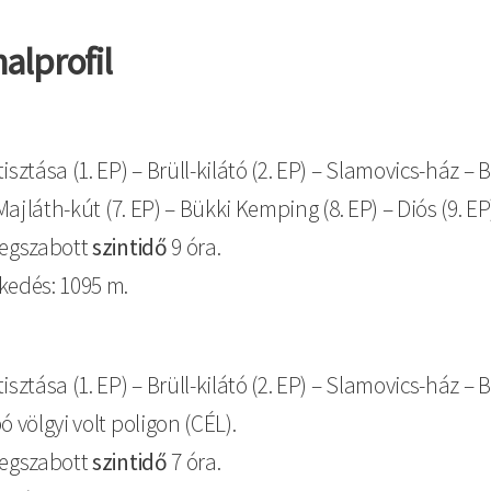
alprofil
isztása (1. EP) – Brüll-kilátó (2. EP) – Slamovics-ház – 
 Majláth-kút (7. EP) – Bükki Kemping (8. EP) – Diós (9. EP
megszabott
szintidő
9 óra.
zkedés: 1095 m.
isztása (1. EP) – Brüll-kilátó (2. EP) – Slamovics-ház – 
ó völgyi volt poligon (CÉL).
megszabott
szintidő
7 óra.