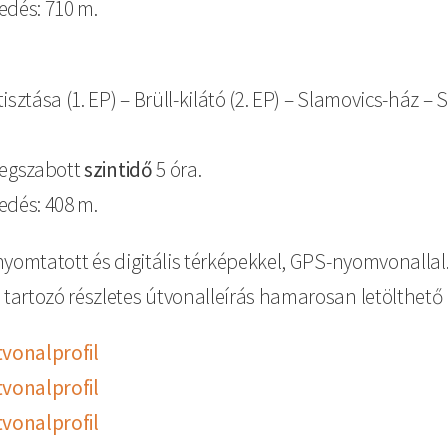
edés: 710 m.
isztása (1. EP) – Brüll-kilátó (2. EP) – Slamovics-ház – 
megszabott
szintidő
5 óra.
edés: 408 m.
 nyomtatott és digitális térképekkel, GPS-nyomvonallal
tartozó részletes útvonalleírás hamarosan letölthető l
vonalprofil
vonalprofil
vonalprofil