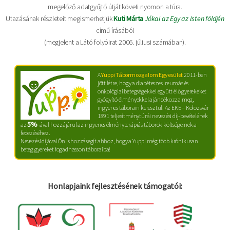
megelőző adatgyűjtő útját követi nyomon a túra.
Utazásának részleteit megismerhetjük
Kuti Márta
Jókai az Egy az Isten földjén
című írásából
(megjelent a Látó folyóirat 2006. júliusi számában).
A
Yuppi Tábormozgalom Egyesület
2011-ben
jött létre, hogy a diabéteszes, reumás és
onkológiai betegségekkel együtt élő gyerekeket
gyógyító élményekkel ajándékozza meg,
ingyenes táborain keresztül. Az EKE – Kolozsvár
1891 teljesítménytúrái nevezési díj-bevételének
5%
az
-ával hozzájárul az ingyenes élményterápiás táborok költségeinek a
fedezéséhez.
Nevezési díjával Ön is hozzásegít ahhoz, hogy a Yuppi még több krónikusan
beteg gyereket fogadhasson táboraiba!
Honlapjaink fejlesztésének támogatói: