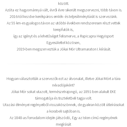
között.
Azóta ez hagyománnyá vált, évről évre sikerült megszervezni, több távon is.
2016-tól kezdve kerékpáros emlék- és teljesítménytúrát is szervezünk.
Az 55 km-es gyalogos távon az utóbbi években rendszeresen részt vettek
terepfutók is,
így az igényt és a lehetőséget felismerve, a Rupicapra Hegyisport
Egyesülettel közösen,
2019-ben megszerveztük a Jókai Mór Ultramaraton I. kiírását.
Hogyan választották a szervezők ezt az útvonalat, illetve Jókai Mórt a túra
névadójaként?
Jókai Mór sokat utazott, természetrajongó, az 1891-ben alakult EKE
támogatója és tiszteletbeli tagja volt.
Utazási élményei regényeiből visszaköszönnek, de gyakran közölt útleírásokat
a korabeli sajtóban is.
Az 1848-as forradalom idején játszódó, Egy az Isten című regényének
megírását