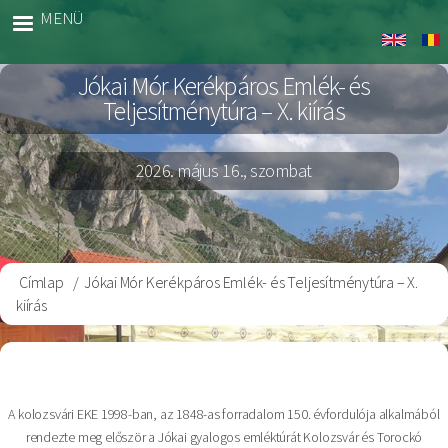
Ugrás
MENÜ
Jokai
a
Bringa
tartalomra
Jókai Mór Kerékpáros Emlék- és
Teljesítménytúra – X. kiírás
2026. május 16., szombat
Címlap
Jókai Mór Kerékpáros Emlék- és Teljesítménytúra – X.
Morzsa
kiírás
A kolozsvári EKE 1998-ban, az 1848-as forradalom 150. évfordulója alkalmából
rendezte meg először a Jókai gyalogos emléktúrát Kolozsvár és Torockó