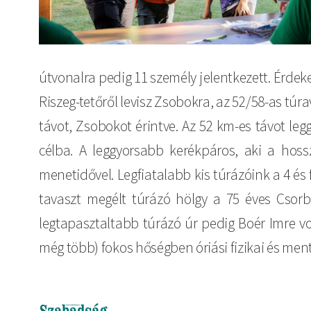
útvonalra pedig 11 személy jelentkezett. Érdek
Riszeg-tetőről levisz Zsobokra, az 52/58-as túr
távot, Zsobokot érintve. Az 52 km-es távot legg
célba. A leggyorsabb kerékpáros, aki a hossz
menetidővel. Legfiatalabb kis túrázóink a 4 és 
tavaszt megélt túrázó hölgy a 75 éves Csorba
legtapasztaltabb túrázó úr pedig Boér Imre vo
még több) fokos hőségben óriási fizikai és mentál
Imagine