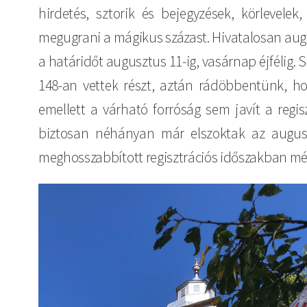
hirdetés, sztorik és bejegyzések, körlevele
megugrani a mágikus százast. Hivatalosan augus
a határidőt augusztus 11-ig, vasárnap éjfélig.
148-an vettek részt, aztán rádöbbentünk, h
emellett a várható forróság sem javít a regi
biztosan néhányan már elszoktak az auguszt
meghosszabbított regisztrációs időszakban még