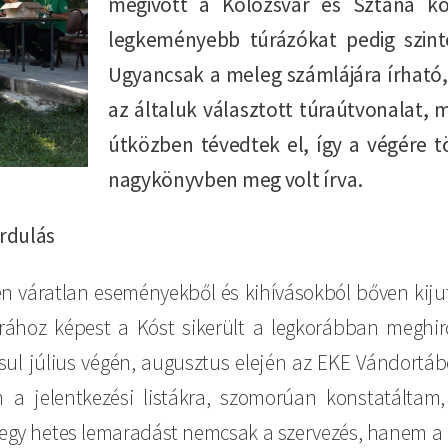
megivott a Kolozsvár és Sztána kö
legkeményebb túrázókat pedig szinté
Ugyancsak a meleg számlájára írható
az általuk választott túraútvonalat, m
útközben tévedtek el, így a végére 
nagykönyvben meg volt írva.
ordulás
en váratlan eseményekből és kihívásokból bőven kiju
úrához képest a Kóst sikerült a legkorábban megh
sul július végén, augusztus elején az EKE Vándortá
tam a jelentkezési listákra, szomorúan konstatált
egy hetes lemaradást nemcsak a szervezés, hanem a pr