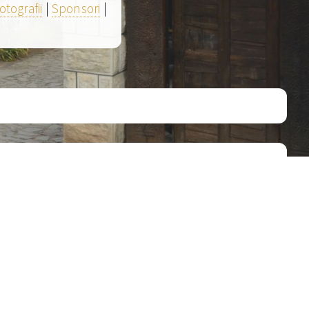
otografii
|
Sponsori
|