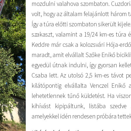
mozdulni valahova szombaton. Cuzdoria
volt, hogy az általam felajánlott három 
Így a túra előtti szombaton sikerült kijel
szakaszt, valamint a 19/24 km-es túra é
Keddre már csak a kolozsvári Hója-erdő 
maradt, amit elvállalt Szőke Enikő bicik
egyedül útnak indulni, így gyorsan kelle
Csaba lett. Az utolsó 2,5 km-es távot 
kilátópontig elvállalta Venczel Enikő a
lehetetlennek tűnő küldetést. Ha viszo
kihívást kipipáltunk, listába szedve
amelyekkel idén rendesen próbára tettek