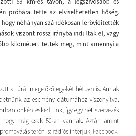
zötti 53 km-es távon, a legszívósabb és
n próbára tette az elviselhetetlen hőség.
, hogy néhányan szándékosan lerövidítették
ások viszont rossz irányba indultak el, vagy
több kilométert tettek meg, mint amennyi a
tott a túrát megelőző egy-két hétben is. Annak
irdetnünk az esemény dátumához viszonyítva,
borban önkénteskedtünk, így egy hét szervezés
am, hogy még csak 50-en vannak. Aztán amint
omoválás terén is: rádiós interjúk, Facebook-