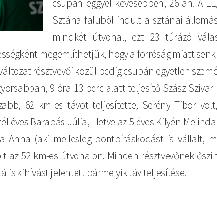
csupán eggyel kevesebben, 26-an. A 11/
Sztána faluból indult a sztánai állomás
mindkét útvonal, ezt 23 túrázó válas
ességként megemlíthetjük, hogy a forróság miatt senk
aváltozat résztvevői közül pedig csupán egyetlen személ
yorsabban, 9 óra 13 perc alatt teljesítő Szász Szivar 
abb, 62 km-es távot teljesítette, Serény Tibor volt,
fél éves Barabás Júlia, illetve az 5 éves Kilyén Melind
 Anna (aki mellesleg pontbíráskodást is vállalt, mi
lt az 52 km-es útvonalon. Minden résztvevőnek őszinte
is kihívást jelentett bármelyik táv teljesítése.