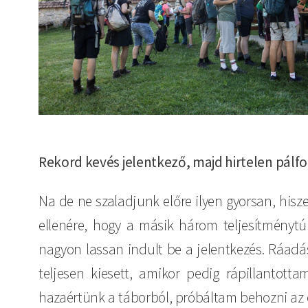
Rekord kevés jelentkező, majd hirtelen pálf
Na de ne szaladjunk előre ilyen gyorsan, hisz
ellenére, hogy a másik három teljesítményt
nagyon lassan indult be a jelentkezés. Ráadá
teljesen kiesett, amikor pedig rápillantot
hazaértünk a táborból, próbáltam behozni az 