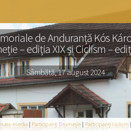
moriale de Anduranță Kós Károl
ție – ediția XIX și Ciclism – ediți
Sâmbătă, 17 august 2024
i mass-media
|
Participanți Drumeție
|
Participanți Ciclism