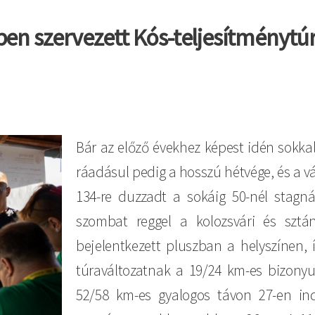
ben szervezett Kós-teljesítménytú
Bár az előző évekhez képest idén sokkal
ráadásul pedig a hosszú hétvége, és a v
134-re duzzadt a sokáig 50-nél stagn
szombat reggel a kolozsvári és sztán
bejelentkezett pluszban a helyszínen, 
túraváltozatnak a 19/24 km-es bizonyul
52/58 km-es gyalogos távon 27-en in