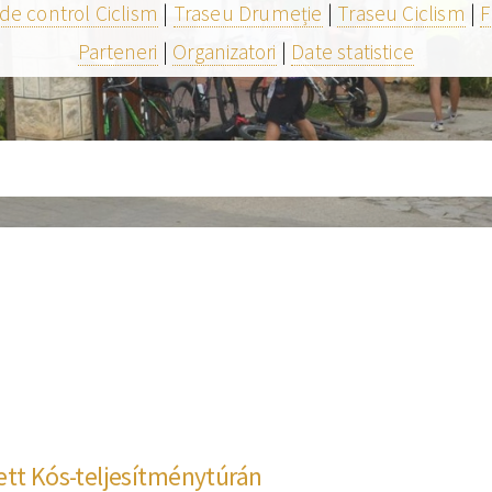
de control Ciclism
|
Traseu Drumeție
|
Traseu Ciclism
|
F
Parteneri
|
Organizatori
|
Date statistice
ett Kós-teljesítménytúrán