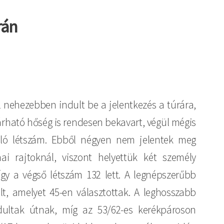
rán
 nehezebben indult be a jelentkezés a túrára,
árható hőség is rendesen bekavart, végül mégis
áló létszám. Ebből négyen nem jelentek meg
ai rajtoknál, viszont helyettük két személy
így a végső létszám 132 lett. A legnépszerűbb
t, amelyet 45-en választottak. A leghosszabb
dultak útnak, míg az 53/62-es kerékpároson