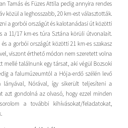
n Tamás és Füzes Attila pedig annyira rendes
táv közül a leghosszabb, 20 km-est választották.
ezni a gorbói országút és kalotanádasi út közötti
s a 11/17 km-es túra Sztána körüli útvonalait.
és a gorbói országút közötti 21 km-es szakasz
livel, viszont érthető módon nem szeretett volna
tt mellé találnunk egy társat, aki végül Bozsoki
pedig a falumúzeumtól a Hója-erdő szélén levő
 lányával, Nórával, így sikerült teljesíteni a
nt azt gondolná az olvasó, hogy ezzel minden
 sorolom a további kihívásokat/feladatokat,
.