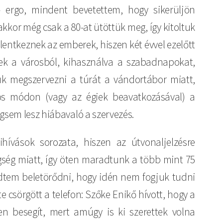
 – ergo, mindent bevetettem, hogy sikerüljön
kkor még csak a 80-at ütöttük meg, így kitoltuk
lentkeznek az emberek, hiszen két évvel ezelőtt
ek a városból, kihasználva a szabadnapokat,
tuk megszervezni a túrát a vándortábor miatt,
os módon (vagy az égiek beavatkozásával) a
gsem lesz hiábavaló a szervezés.
ívások sorozata, hiszen az útvonaljelzésre
gség miatt, így öten maradtunk a több mint 75
dtem beletörődni, hogy idén nem fogjuk tudni
te csörgött a telefon: Szőke Enikő hívott, hogy a
sen besegít, mert amúgy is ki szerettek volna