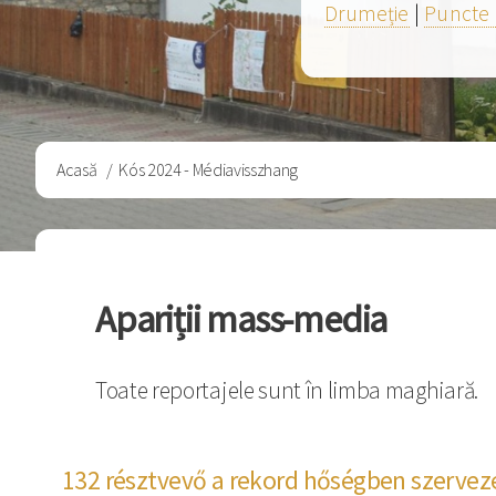
Drumeție
|
Puncte 
Breadcrumb
Acasă
Kós 2024 - Médiavisszhang
Apariții mass-media
Toate reportajele sunt în limba maghiară.
132 résztvevő a rekord hőségben szervez