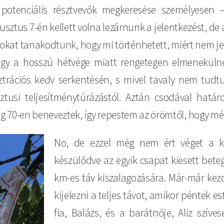
k, potenciális résztvevők megkeresése személyesen
ztus 7-én kellett volna lezárnunk a jelentkezést, de a
 Sokat tanakodtunk, hogy mi történhetett, miért nem je
ogy a hosszú hétvége miatt rengetegen elmeneküln
sztrációs kedv serkentésén, s mivel tavaly nem tud
usi teljesítménytúrázástól. Aztán csodával határ
 70-en beneveztek, így repestem az örömtől, hogy mé
No, de ezzel még nem ért véget a kih
készülődve az egyik csapat kiesett bete
km-es táv kiszalagozására. Már-már kez
kijelezni a teljes távot, amikor péntek es
fia, Balázs, és a barátnője, Aliz szíve