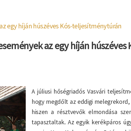
az egy híján húszéves Kós-teljesítménytúrán
 események az egy híján húszéves 
A júliusi hőségriadós Vasvári teljesí
hogy megdőlt az eddigi melegrekord, 
hiszen a résztvevők elmondása sze
tapasztaltak. Az egyik kerékpáros úgy