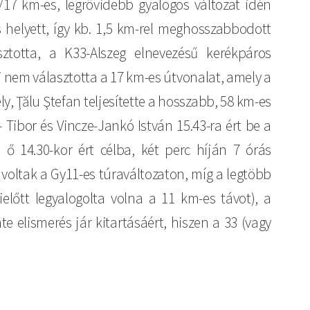
17 km-es, legrövidebb gyalogos változat idén
 helyett, így kb. 1,5 km-rel meghosszabbodott
ztotta, a K33-Alszeg elnevezésű kerékpáros
i nem választotta a 17 km-es útvonalat, amely a
y, Ţălu Ştefan teljesítette a hosszabb, 58 km-es
- Tibor és Vincze-Jankó István 15.43-ra ért be a
 ő 14.30-kor ért célba, két perc híján 7 órás
a voltak a Gy11-es túraváltozaton, míg a legtöbb
előtt legyalogolta volna a 11 km-es távot), a
 elismerés jár kitartásáért, hiszen a 33 (vagy