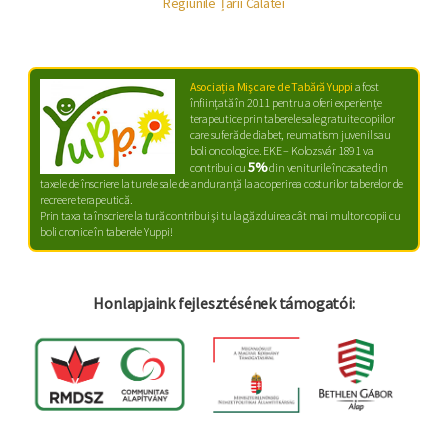
Regiunile Țării Călatei
Asociația Mişcare de Tabără Yuppi
a fost
înființată în 2011 pentru a oferi experiențe
terapeutice prin taberele sale gratuite copiilor
care suferă de diabet, reumatism juvenil sau
boli oncologice. EKE – Kolozsvár 1891 va
5%
contribui cu
din veniturile încasate din
taxele de înscriere la turele sale de anduranță la acoperirea costurilor taberelor de
recreere terapeutică.
Prin taxa ta înscriere la tură contribui şi tu la găzduirea cât mai multor copii cu
boli cronice în taberele Yuppi!
Honlapjaink fejlesztésének támogatói: