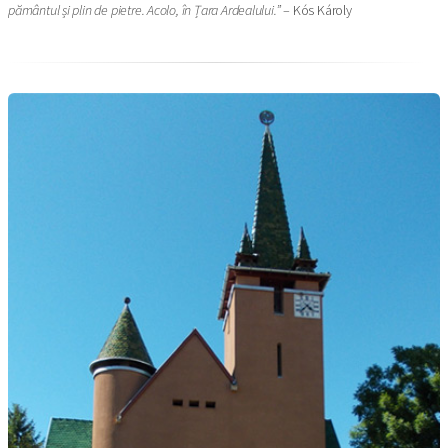
pământul și plin de pietre. Acolo, în Țara Ardealului.”
– Kós Károly