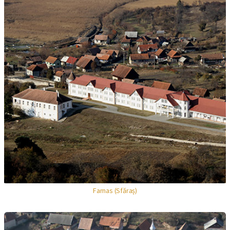
Farnas (Sfăraș)