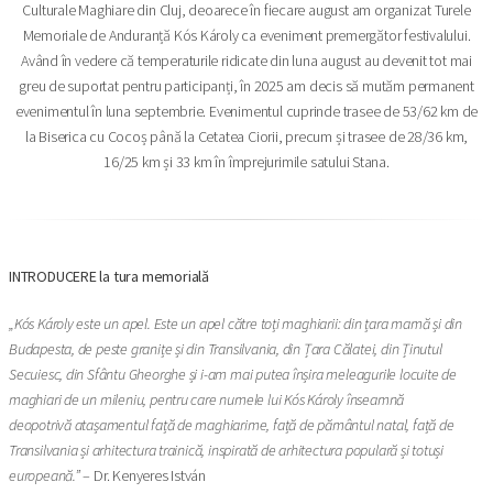
Culturale Maghiare din Cluj, deoarece în fiecare august am organizat Turele
Memoriale de Anduranță Kós Károly ca eveniment premergător festivalului.
Având în vedere că temperaturile ridicate din luna august au devenit tot mai
greu de suportat pentru participanți, în 2025 am decis să mutăm permanent
evenimentul în luna septembrie. Evenimentul cuprinde trasee de 53/62 km de
la Biserica cu Cocoș până la Cetatea Ciorii, precum și trasee de 28/36 km,
16/25 km și 33 km în împrejurimile satului Stana.
INTRODUCERE la tura memorială
„Kós Károly este un apel. Este un apel către toți maghiarii: din țara mamă și din
Budapesta, de peste granițe și din Transilvania, din Țara Călatei, din Ținutul
Secuiesc, din Sfântu Gheorghe și i-am mai putea înșira meleagurile locuite de
maghiari de un mileniu, pentru care numele lui Kós Károly înseamnă
deopotrivă atașamentul față de maghiarime, față de pământul natal, față de
Transilvania și arhitectura trainică, inspirată de arhitectura populară și totuși
europeană.”
– Dr. Kenyeres István