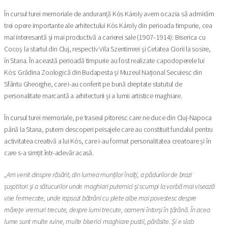
În cursul turei memoriale de anduranță Kós Károly avem ocazia să admirăm
trei opere importante ale arhitectului Kós Károly din perioada timpurie, cea
mai interesantă și mai productivă a carierei sale (1907–1914): Biserica cu
Cocoș la startul din Cluj, respectiv Vila Szentimrei și Cetatea Ciorii la sosire,
în Stana. În această perioadă timpurie au fost realizate capodoperele lui
Kós: Grădina Zoologică din Budapesta și Muzeul Național Secuiesc din
Sfântu Gheorghe, care i-au conferit pe bună dreptate statutul de
personalitate marcantă a arhitecturii și a lumii artistice maghiare.
În cursul turei memoriale, pe traseul pitoresc care ne duce din Cluj-Napoca
până la Stana, putem descoperi peisajele care au constituit fundalul pentru
activitatea creativă a lui Kós, care i-au format personalitatea creatoare și în
care s-a simțit într-adevăr acasă.
„Am venit dinspre răsărit, din lumea munților înalți, a pădurilor de brazi
șușotitori și a sătucurilor unde maghiari puternici și scumpi la vorbă mai visează
vise fermecate, unde rapsozi bătrâni cu plete albe mai povestesc despre
mărețe vremuri trecute, despre lumi trecute, oameni întorși în țărână. În acea
lume sunt multe ruine, multe biserici maghiare pustii, părăsite. Și e slab