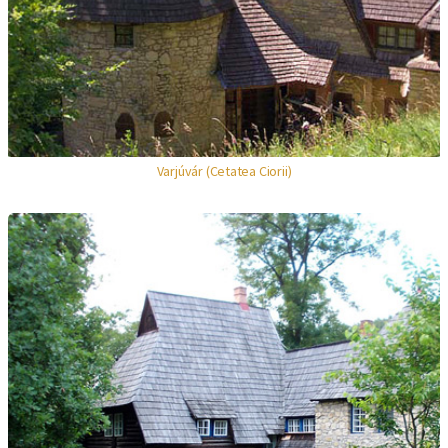
Varjúvár (Cetatea Ciorii)