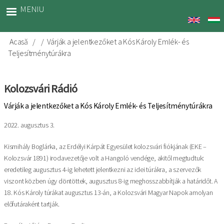
Sari
MENIU
la
conținutul
principal
Acasă
Várják a jelentkezőket a Kós Károly Emlék- és
Breadcrumb
Teljesítménytúrákra
Kolozsvári Rádió
Várják a jelentkezőket a Kós Károly Emlék- és Teljesítménytúrákra
2022. augusztus 3.
Kismihály Boglárka, az Erdélyi Kárpát Egyesület kolozsvári fiókjának (EKE –
Kolozsvár 1891) irodavezetője volt a Hangoló vendége, akitől megtudtuk:
eredetileg augusztus 4-ig lehetett jelentkezni az idei túrákra, a szervezők
viszont közben úgy döntöttek, augusztus 8-ig meghosszabbítják a határidőt. A
18. Kós Károly túrákat augusztus 13-án, a Kolozsvári Magyar Napok amolyan
előfutáraként tartják.