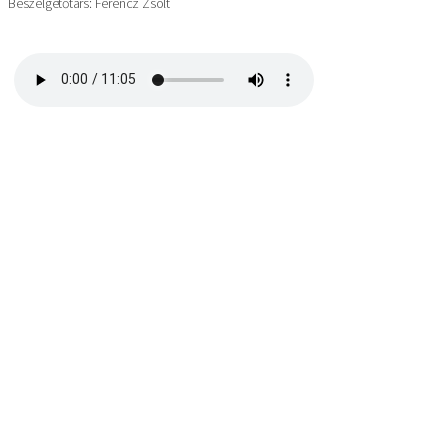
Beszélgetőtárs: Ferencz Zsolt