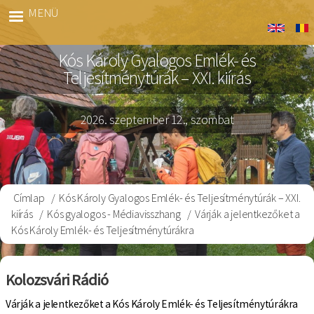
Ugrás
MENÜ
Kós
a
Gyalog
tartalomra
Kós Károly Gyalogos Emlék- és
Teljesítménytúrák – XXI. kiírás
2026. szeptember 12., szombat
Címlap
Kós Károly Gyalogos Emlék- és Teljesítménytúrák – XXI.
Morzsa
kiírás
Kós gyalogos - Médiavisszhang
Várják a jelentkezőket a
Kós Károly Emlék- és Teljesítménytúrákra
Kolozsvári Rádió
Várják a jelentkezőket a Kós Károly Emlék- és Teljesítménytúrákra