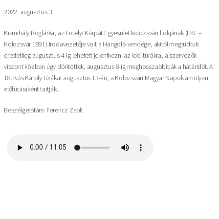
2022. augusztus 3.
Kismihály Boglárka, az Erdélyi Kárpát Egyesület kolozsvári fiókjának (EKE –
Kolozsvár 1891) irodavezetője volt a Hangoló vendége, akitől megtudtuk:
eredetileg augusztus 4-ig lehetett jelentkezni az idei túrákra, a szervezők
viszont közben úgy döntöttek, augusztus 8-ig meghosszabbítják a határidőt. A
18. Kós Károly túrákat augusztus 13-án, a Kolozsvári Magyar Napok amolyan
előfutáraként tartják.
Beszélgetőtárs: Ferencz Zsolt