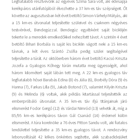
Legfiatalabb résztvevőnk az egyéves Szima Sára volt, aki édesapja
kerékpáros utánfutójából élvezhette a 37 km-es táv szépségeit. Őt
követte az augusztusban két évet betöltő Simon-Várhelyi Mátyás, aki
a 15 km-es útvonalat teljesítette szüleivel és csaknem négyéves
testvérével, Bendegúzzal. Bendegúz egyébként saját biciklijén
tekerte le a meredek emelkedőkkel nehezített távot. A szintén 4 évet
betöltő Bihari Borbála is saját kis biciklin vágott neki a 15 km-es
távnak, a két éves Szántó Zsófia pedig szülei segítségével
teljesítette a túrát. Az októberben három évet betöltő Kacsó Kriszta
Jozefa a Gyalogos Kőhegy túrán mutatta meg ügyességét, ahol
három kilométert saját lábán tett meg. A 22 km-es gyalogos táv
legfiatalabb hősei Barabás Edina (8) és Júlia (6), Borbély Dóra (9) és
Hanna (7), Farkas Lilla (9), Jakab Botond (7), valamint Kilyén Kriszta
(9) és Melinda (6) voltak, akik példás kitartással teljesítették az
emberpróbáló útvonalat. A 35 km-es táv ifjú titánjainak járó
elismerést Fodor Gergő (12) és Várdai Nimród (13) vehetik át, míg a
85/95 km-es kerékpáros távon Gál Csanád (14) érdemel külön
elismerést. A túra korelnöke a 76 éves Pitton Sandu volt, aki fiatalos
lendülettel teljesítette a 35 km-es gyalogos távot. A rendezvény
lebonyolítását 42 lelkes önkéntes segítette, akik szabadidejüket