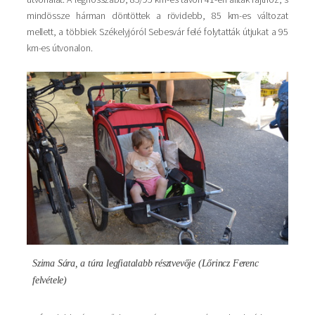
mindössze hárman döntöttek a rövidebb, 85 km-es változat
mellett, a többiek Székelyjóról Sebesvár felé folytatták útjukat a 95
km-es útvonalon.
Kép
Szima Sára, a túra legfiatalabb résztvevője (Lőrincz Ferenc
felvétele)