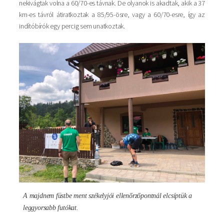
nekivágtak volna a 60/70-es távnak. De olyanok is akadtak, akik a 37
km-es távról átiratkoztak a 85/95-ösre, vagy a 60/70-esre, így az
indítóbírók egy percig sem unatkoztak.
Kép
A majdnem füstbe ment székelyjói ellenőrzőpontnál elcsíptük a
leggyorsabb futókat.