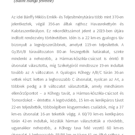
(Bálint Hanga felvétele)
Az idei Bánffy Miklós Emlék- és Teljesítménytúrára több mint 370-en
jelentkeztek, végül 356-an álltak rajthoz Havasrekettyén és
Kalotaszentkirályon. Ez rekordlétszámot jelent a 2019-ben útjára
indított rendezvény történetében. Idén is a 22 km-es gyalogos táv
bizonyult a legnépszerűbbnek, amelyet 119-en teljesítettek. A
Gy35A/B túraváltozaton 80-an feszegették határaikat, szinte
mindenki a nehezebb, a Hármas-kőszikla-csúcsot is érintő B
útvonalat választotta, míg Székelyjóról mindössze 19-en indultak
tovább az A változaton. A Gyalogos Kőhegy A/B/C túrán 36-an
vettek részt: ketten a leghosszabb C útvonalat, nyolcan az A-t, a
többiek pedig a B változatot választották, amely mindhárom
ellenőrzőpontot – a Kőhegy tavát, a Hármas-kőszikla-csúcsot és
Tomordokot – érintette. A legrövidebb, 15 km-es kerékpáros távot
22-en teljesítették, többségében kisgyermekes családok, míg a 37
km-es útvonalat 16-an tekerték végig. A 60/70 km-es kerékpáros
túrán 42-en indultak, közülük hárman választották a rövidebb,
ugyanakkor nehezebb, a Kőhegy tava felé vezető 60 km-es
útvonalat. A leghosszabb, 85/95 km-es távon 41-en álltak rajthoz, s