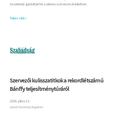
önzetlenül ajánlották fel a sikeres szervezés érdekében.
Teljes cikk »
Kép
Szervezői kulisszatitkok a rekordlétszámú
Bánffy teljesítménytúráról
2026. július 13.
Szerző: Kismihály Boglárka