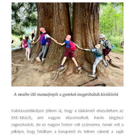
Kép
A mesébe illő mamutfenyőt a gyerekek megpróbálták körülölelni
Kalotaszentkirályon jöttem rá, hogy a táskámról elvesztettem az
EKE–kitűzőt, ami nagyon elszomorított. Kevés tárgyhoz
ragaszkodok, de ez nagyon fontos volt számomra. Annak volt a
jelképe, hogy felálltam a kanapéról és tettem valamit a saját