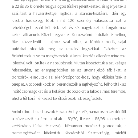
a 22 és 35 kilométeres gyalogos túrákra jelentkeztek, és igényelték a
szállítást a havasrekettyei rajthoz, a Stanciu-tisztásra. Idén egy
kisebb hadsereg, több mint 120 személy választotta ezt a
lehetőséget, ezért két kisbuszt és két nagybuszt is forgalomba
kellett állítanunk. Közel negyvenen Kolozsvárról indultak fél hétkor,
őket közvetlenül a rajthoz szállítottuk, a többiek pedig saját
autókkal oldották meg az utazási logisztikát. Eközben az
önkéntesek is sorra megérkeztek. A korai kezdés ellenére mindenki
jókedvű volt, örültek a napsütésnek. Miután kiosztottuk a szükséges
felszerelést, az energiapótlókat és az útvonaljelző táblákat, a
pontbírók elindultak az ellenőrzőpontokhoz, hogy előkészítsék a
terepet. A többiek közben berendezték a rajthelyszínt, felhordták az
indítócsomagokat és a kellékes dobozokat a lakodalmas terembe,
ahol a túl korán érkezett kerékpárosok is besegítettek.
Amint elindultak a buszok Havasrekettye felé, hamarosan kezdődött
a következő hullám: rajtoltak a 60/70, illetve a 85/95 kilométeres
kerékpáros túrák résztvevői. Néhányan merészet gondoltak, s
bemelegítésként kitekertek Kisbácsból Szentkirályig, mielőtt