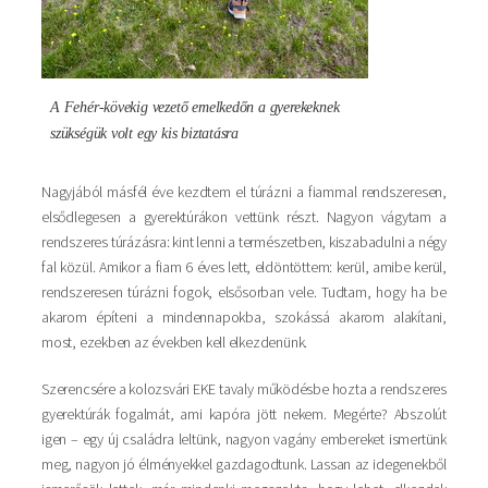
A Fehér-kövekig vezető emelkedőn a gyerekeknek
szükségük volt egy kis biztatásra
Nagyjából másfél éve kezdtem el túrázni a fiammal rendszeresen,
elsődlegesen a gyerektúrákon vettünk részt. Nagyon vágytam a
rendszeres túrázásra: kint lenni a természetben, kiszabadulni a négy
fal közül. Amikor a fiam 6 éves lett, eldöntöttem: kerül, amibe kerül,
rendszeresen túrázni fogok, elsősorban vele. Tudtam, hogy ha be
akarom építeni a mindennapokba, szokássá akarom alakítani,
most, ezekben az években kell elkezdenünk.
Szerencsére a kolozsvári EKE tavaly működésbe hozta a rendszeres
gyerektúrák fogalmát, ami kapóra jött nekem. Megérte? Abszolút
igen – egy új családra leltünk, nagyon vagány embereket ismertünk
meg, nagyon jó élményekkel gazdagodtunk. Lassan az idegenekből