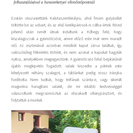
felhasználásával a havasrekettyei ellenőrzőpontnál.
Ezután visszasiettünk Kalotaszentkirályra, ahol finom gulyásillat
töltötte be az udvart, és az első kerékpárosok is célba értek. Rövid
pihenő után ismét útnak indultunk a Kőhegy felé, hogy
kiszalagozzuk a gyümölcsöst, amire előző este már nem maradt
idő. Az esztenánál azonban mindkét kaput zárva találtuk, így
valószínűleg félreértés történt, és nem azokat a kapukat hagyták
nyitva, amelyekben megegyeztünk. A gyümölcsös felső bejáratánál
újabb meglepetés fogadott: valaki leszedte a péntek este
kihelyezett néhány szalagot, a táblánkat pedig rossz irányba
fordította. Nem tudtuk, hogy tréfának szánta-e, vagy sikerült
magunkra haragítani valakit, de mi inkább kedvességgel
válaszoltunk: megcsomóztuk az elszakadt villanypásztort, és
folytattuk a munkát.
Kép