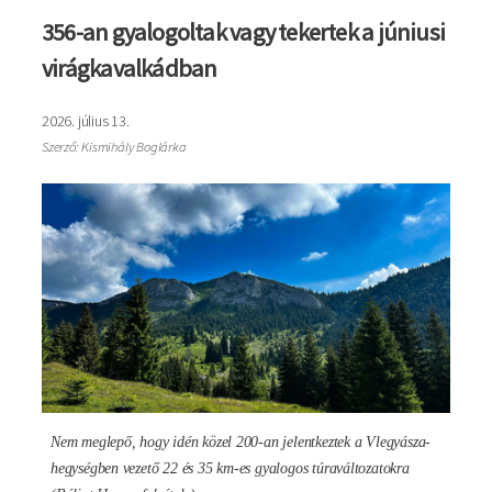
356-an gyalogoltak vagy tekertek a júniusi
virágkavalkádban
2026. július 13.
Szerző: Kismihály Boglárka
Kép
Nem meglepő, hogy idén közel 200-an jelentkeztek a Vlegyásza-
hegységben vezető 22 és 35 km-es gyalogos túraváltozatokra