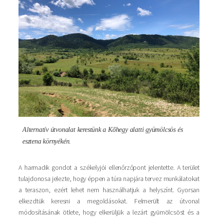
Alternatív útvonalat kerestünk a Kőhegy alatti gyümölcsös és
esztena környékén.
A harmadik gondot a székelyjói ellenőrzőpont jelentette. A terület
tulajdonosa jelezte, hogy éppen a túra napjára tervez munkálatokat
a teraszon, ezért lehet nem használhatjuk a helyszínt. Gyorsan
elkezdtük keresni a megoldásokat. Felmerült az útvonal
módosításának ötlete, hogy elkerüljük a lezárt gyümölcsöst és a