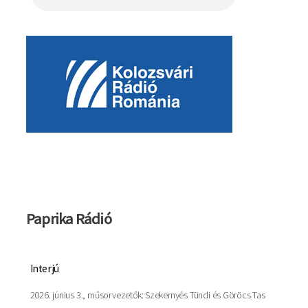
Kép
Paprika Rádió
Interjú
2026. június 3., műsorvezetők: Szekernyés Tündi és Göröcs Tas