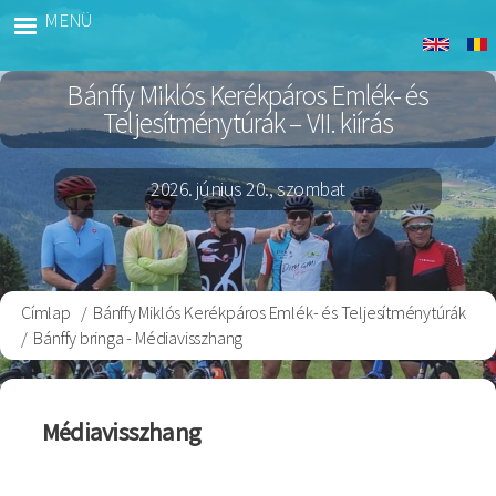
Ugrás
MENÜ
Banffy
a
Bringa
tartalomra
Bánffy Miklós Kerékpáros Emlék- és
Teljesítménytúrák – VII. kiírás
2026. június 20., szombat
Címlap
Bánffy Miklós Kerékpáros Emlék- és Teljesítménytúrák
Morzsa
Bánffy bringa - Médiavisszhang
Médiavisszhang