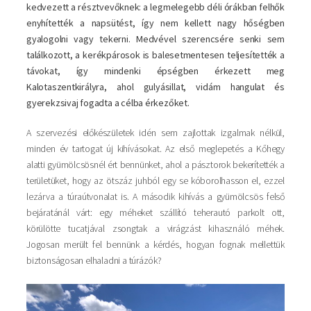
kedvezett a résztvevőknek: a legmelegebb déli órákban felhők
enyhítették a napsütést, így nem kellett nagy hőségben
gyalogolni vagy tekerni. Medvével szerencsére senki sem
találkozott, a kerékpárosok is balesetmentesen teljesítették a
távokat, így mindenki épségben érkezett meg
Kalotaszentkirályra, ahol gulyásillat, vidám hangulat és
gyerekzsivaj fogadta a célba érkezőket.
A szervezési előkészületek idén sem zajlottak izgalmak nélkül,
minden év tartogat új kihívásokat. Az első meglepetés a Kőhegy
alatti gyümölcsösnél ért bennünket, ahol a pásztorok bekerítették a
területüket, hogy az ötszáz juhból egy se kóborolhasson el, ezzel
lezárva a túraútvonalat is. A második kihívás a gyümölcsös felső
bejáratánál várt: egy méheket szállító teherautó parkolt ott,
körülötte tucatjával zsongtak a virágzást kihasználó méhek.
Jogosan merült fel bennünk a kérdés, hogyan fognak mellettük
biztonságosan elhaladni a túrázók?
Kép