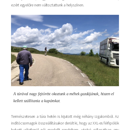
ezért egyelőre nem változtattunk a helyszínen.
Kép
A túrával nagy fejtörést okoztunk a méhek gazdájának, hiszen el
kellett szállítania a kapárokat.
Természetesen a túra hetén is kijutott még néhány izgalomból. Az
indítócsomagok összeállításakor derült ki, hogy az XXL-es férfipólók
helyett véletlenül női modellt rendeltem, utolsó pillanatban egy