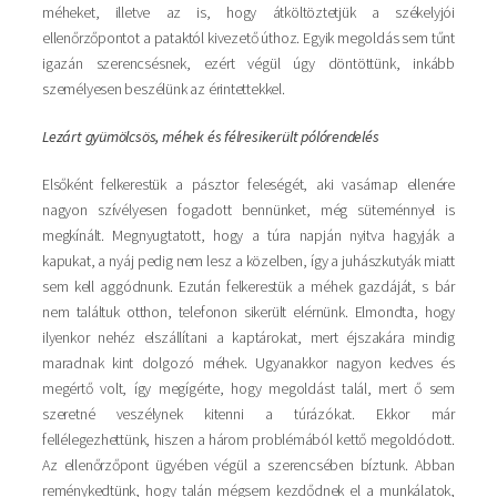
méheket, illetve az is, hogy átköltöztetjük a székelyjói
ellenőrzőpontot a pataktól kivezető úthoz. Egyik megoldás sem tűnt
igazán szerencsésnek, ezért végül úgy döntöttünk, inkább
személyesen beszélünk az érintettekkel.
Lezárt gyümölcsös, méhek és félresikerült pólórendelés
Elsőként felkerestük a pásztor feleségét, aki vasárnap ellenére
nagyon szívélyesen fogadott bennünket, még süteménnyel is
megkínált. Megnyugtatott, hogy a túra napján nyitva hagyják a
kapukat, a nyáj pedig nem lesz a közelben, így a juhászkutyák miatt
sem kell aggódnunk. Ezután felkerestük a méhek gazdáját, s bár
nem találtuk otthon, telefonon sikerült elérnünk. Elmondta, hogy
ilyenkor nehéz elszállítani a kaptárokat, mert éjszakára mindig
maradnak kint dolgozó méhek. Ugyanakkor nagyon kedves és
megértő volt, így megígérte, hogy megoldást talál, mert ő sem
szeretné veszélynek kitenni a túrázókat. Ekkor már
fellélegezhettünk, hiszen a három problémából kettő megoldódott.
Az ellenőrzőpont ügyében végül a szerencsében bíztunk. Abban
reménykedtünk, hogy talán mégsem kezdődnek el a munkálatok,