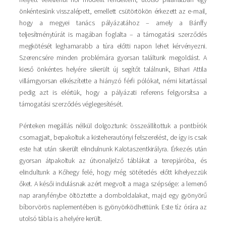
önkéntesünk visszalépett, emellett csütörtökön érkezett az e-mail,
hogy a megyei tanács pályázatához – amely a Bánffy
teljesítménytúrát is magában foglalta – a támogatási szerződés
megkötését leghamarabb a túra előtti napon lehet kérvényezni.
Szerencsére minden problémára gyorsan találtunk megoldást. A
kieső önkéntes helyére sikerült új segítőt találnunk, Bihari Attila
villámgyorsan elkészítette a hiányzó férfi pólókat, némi kitartással
pedig azt is elértük, hogy a pályázati referens felgyorsítsa a
támogatási szerződés véglegesítését.
Pénteken megállás nélkül dolgoztunk: összeállítottuk a pontbírók
csomagjait, bepakoltuk a kisteherautónyi felszerelést, de így is csak
este hat után sikerült elindulnunk Kalotaszentkirályra. Érkezés után
gyorsan átpakoltuk az útvonaljelző táblákat a terepjáróba, és
elindultunk a Kőhegy felé, hogy még sötétedés előtt kihelyezzük
őket. A késői indulásnak azért megvolt a maga szépsége: a lemenő
nap aranyfénybe öltöztette a domboldalakat, majd egy gyönyörű
bíborvörös naplementében is gyönyörködhettünk. Este tíz órára az
utolsó tábla is a helyére került.