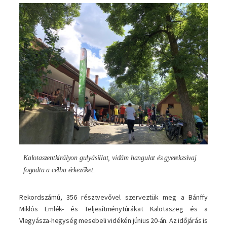
Kép
Kalotaszentkirályon gulyásillat, vidám hangulat és gyerekzsivaj
fogadta a célba érkezőket.
Rekordszámú, 356 résztvevővel szerveztük meg a Bánffy
Miklós Emlék- és Teljesítménytúrákat Kalotaszeg és a
Vlegyásza-hegység mesebeli vidékén június 20-án. Az időjárás is