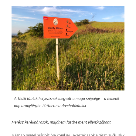
Kép
A késői táblakihelyezésnek megvolt a maga szépsége – a lemenő
nap aranyfénybe öltöztette a domboldalakat.
Merész kerékpárosok, majdnem füstbe ment ellenőrzőpont
Másnap reggel már hét óra körül gyülekeztek azok a résztvevők, akik