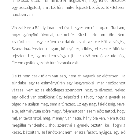
ismerősök lettek, már mindenki megszokta, hogy lehet, elkezdek
egy beszélgetést, amit két túra múlva fejezek be, és ez tökéletesen
rendben van.
Visszatérve a Bánffy túrára: két éve hegyeztem rá a fogam. Tudtam,
hogy gyönyörű útvonal, de nehéz. Kicsit tartottam tőle. Nem
csalódtam – egyszerűen csodálatos volt az elejétől a végéig.
Szabadnak éreztem magam, könnyűnek, lelkileg teljesen feltöltődve
fejeztem be, így mentem végig rajta az első perctől az utolsóig.
Életem egyik legszebb túraútvonala volt.
De itt nem csak rólam van szó, nem én vagyok az előtérben. Ha
elindulsz egy teljesítménytúrán egy kisgyerekkel, már nézőpontot
váltasz. Nem az az elsődleges szempont, hogy te élvezed. Neked
egy célod van szülőként: úgy teljesítsd a távot, hogy a gyerek se
téged ne utáljon meg, sem a túrázást. Ez egy nagy felelősség. Mivel
a teljesítménytúra időre megy, folyamatosan szem előtt tartod, hogy
milyen távot tettél meg, mennyi van hátra, hány óra van. Nem tudsz
megállni mindenhol, ahol szeretné a gyerek, biztatni kell, fogni a
kezét, bátorítani. Te felnőttként nem lehetsz fáradt, nyűgös, egy élő