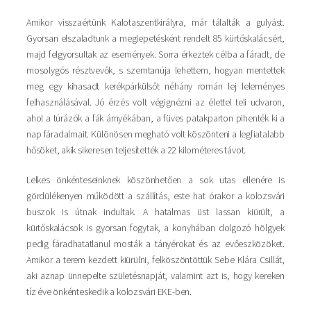
Amikor visszaértünk Kalotaszentkirályra, már tálalták a gulyást.
Gyorsan elszaladtunk a meglepetésként rendelt 85 kürtőskalácsért,
majd felgyorsultak az események. Sorra érkeztek célba a fáradt, de
mosolygós résztvevők, s szemtanúja lehettem, hogyan mentettek
meg egy kihasadt kerékpárkülsőt néhány román lej leleményes
felhasználásával. Jó érzés volt végignézni az élettel teli udvaron,
ahol a túrázók a fák árnyékában, a füves patakparton pihenték ki a
nap fáradalmait. Különösen megható volt köszönteni a legfiatalabb
hősöket, akik sikeresen teljesítették a 22 kilométeres távot.
Lelkes önkénteseinknek köszönhetően a sok utas ellenére is
gördülékenyen működött a szállítás, este hat órakor a kolozsvári
buszok is útnak indultak. A hatalmas üst lassan kiürült, a
kürtőskalácsok is gyorsan fogytak, a konyhában dolgozó hölgyek
pedig fáradhatatlanul mosták a tányérokat és az evőeszközöket.
Amikor a terem kezdett kiürülni, felköszöntöttük Sebe Klára Csillát,
aki aznap ünnepelte születésnapját, valamint azt is, hogy kereken
tíz éve önkénteskedik a kolozsvári EKE-ben.