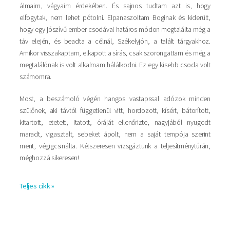
álmaim, vágyaim érdekében. És sajnos tudtam azt is, hogy
elfogytak, nem lehet pótolni. Elpanaszoltam Boginak és kiderült,
hogy egy jószívű ember csodával határos módon megtalálta még a
táv elején, és beadta a célnál, Székelyjón, a talált tárgyakhoz.
Amikor visszakaptam, elkapott a sírás, csak szorongattam és még a
megtalálónak is volt alkalmam hálálkodni. Ez egy kisebb csoda volt
számomra.
Most, a beszámoló végén hangos vastapssal adózok minden
szülőnek, aki távtól függetlenül vitt, hordozott, kísért, bátorított,
kitartott, etetett, itatott, óráját ellenőrizte, nagyjából nyugodt
maradt, vigasztalt, sebeket ápolt, nem a saját tempója szerint
ment, végigcsinálta. Kétszeresen vizsgáztunk a teljesítménytúrán,
méghozzá sikeresen!
Teljes cikk »