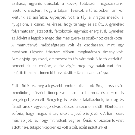
szakasz, ugyanis csúsztak a kövek, többször megcsúsztunk,
leestünk. Éreztem, hogy a talpam felsikolt a túracipőben, amikor
kiértünk az aszfaltra. Gyönyörű volt a táj, a virágos mezők, a
nyugalom, a csend. Az érzés, hogy te vagy és az út... A gyerekek
folyamatosan játszottak, feltöltötték egymást energiával. Gyerekes
szülőként a legjobb megoldás más gyerekes szülőkhöz csatlakozni.
A mamutfenyő méltóságteljes volt és csodaszép, mint egy
mesében. Először láthattam élőben, meghatározó élmény volt.
Székelyjóig egy rövid, de meseszép táv várt ránk. A forró aszfaltról
bementünk az erdőbe, a táv végén meg egy patak várt ránk,
lehűsített minket. Innen kisbuszok vittek Kalotaszentkirályra.
És itt történtek meg a legszebb emberi pillanatok. Bogi tapssal várt
bennünket, hősként ünnepelve – ami a fiamnak és nekem is
rengeteget jelentett. Rengeteg ismerőssel találkoztunk, boldog és
fáradt arcok egyvelege olvadt össze a szemem előtt. Elöntött az
eufória, hogy megcsináltuk, sikerült, jövőre is jövünk. A fiam csak
másnap jött rá, hogy mit vittünk véghez. Óriási önbizalomlöketet
adott neki, tulajdonképpen ez volt a cél, ezért indultunk el.