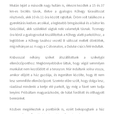
Miután lejárt a második nagy hullám is, érkezni kezdtek a 15 és 37
km-es biciklis távok, illetve a gyalogos Kőhegy túraváltozat
résztvevői, akik 10 és 11 óra között rajtoltak. Öröm volt találkozni a
gyerektúrás kedves arcokkal, a legkisebb bringásokkal és a bátor kis
túrázókkal, akik szüleikkel vágtak neki valamelyik távnak. Tizenegy
óra körül a gyalogosokat kiszállítottuk a Kőhegy alatti parkolóhoz, a
legtöbben a Kőhegy tavához vezető B változat mellett döntöttek,
míg néhányan az A vagy a C útvonalon, a Dulului-csúcs felé indultak.
Kisbusszal néhány széket átszállítottunk a székelyjói
ellenőrzőponthoz. Megkönnyebbülve láttuk, hogy végül semmilyen
munkálat nem kezdődött el a teraszon. Már indultunk volna vissza,
amikor előjött a ház gazdája, és ingerülten közölte, hogy itt nem
lesz semmiféle ellenőrzőpont. Szerinte előre szólt, hogy dolga lesz,
ráadásul mindenki a kertje elé parkolt, így még a füvet sem tudja
lenyírni. Próbáltam magyarázkodni, de hátat fordított és otthagyott
bennünket.
Közben megérkeztek a pontbírók is, ezért bekopogtunk a ház