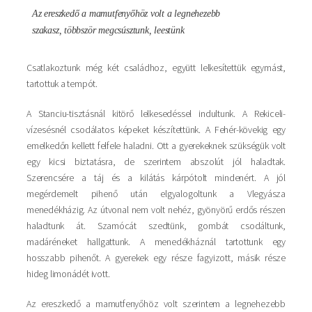
Az ereszkedő a mamutfenyőhöz volt a legnehezebb
szakasz, többször megcsúsztunk, leestünk
Csatlakoztunk még két családhoz, együtt lelkesítettük egymást,
tartottuk a tempót.
A Stanciu-tisztásnál kitörő lelkesedéssel indultunk. A Rekiceli-
vízesésnél csodálatos képeket készítettünk. A Fehér-kövekig egy
emelkedőn kellett felfele haladni. Ott a gyerekeknek szükségük volt
egy kicsi biztatásra, de szerintem abszolút jól haladtak.
Szerencsére a táj és a kilátás kárpótolt mindenért. A jól
megérdemelt pihenő után elgyalogoltunk a Vlegyásza
menedékházig. Az útvonal nem volt nehéz, gyönyörű erdős részen
haladtunk át. Szamócát szedtünk, gombát csodáltunk,
madáréneket hallgattunk. A menedékháznál tartottunk egy
hosszabb pihenőt. A gyerekek egy része fagyizott, másik része
hideg limonádét ivott.
Az ereszkedő a mamutfenyőhöz volt szerintem a legnehezebb