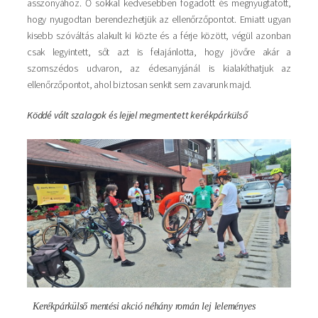
asszonyához. Ő sokkal kedvesebben fogadott és megnyugtatott,
hogy nyugodtan berendezhetjük az ellenőrzőpontot. Emiatt ugyan
kisebb szóváltás alakult ki közte és a férje között, végül azonban
csak legyintett, sőt azt is felajánlotta, hogy jövőre akár a
szomszédos udvaron, az édesanyjánál is kialakíthatjuk az
ellenőrzőpontot, ahol biztosan senkit sem zavarunk majd.
Köddé vált szalagok és lejjel megmentett kerékpárkülső
Kép
Kerékpárkülső mentési akció néhány román lej leleményes