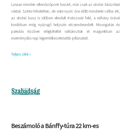
Lassan minden ellenőrzőpont bezárt, már csak az utolsó túrázókat
vártuk. Szinte hihetetlen, de este nyolc óra előtt mindenki célba ért,
az utolsó busz is időben elindult Kolozsvár felé, a néhány órával
korábban még nyüzsgő helyszín elcsendesedett. Mosogatás és
pakolás közben elégtétellel raktároztuk el magunkban az
eseménydús nap legemlékezetesebb pillanatait.
Teljes cikk »
Kép
Beszámoló a Bánffy-túra 22 km-es