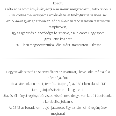
között.
Azóta ez hagyománnyá vált, évről évre sikerült megszervezni, több távon is.
2016-tól kezdve kerékpáros emlék- és teljesítménytúrát is szervezünk.
Az 55 km-es gyalogos távon az utóbbi években rendszeresen részt vettek
terepfutók is,
így az igényt és a lehetőséget felismerve, a Rupicapra Hegyisport
Egyesülettel közösen,
2019-ben megszerveztük a Jókai Mór Ultramaraton I. kiírását.
Hogyan választották a szervezők ezt az útvonalat, illetve Jókai Mórt a túra
névadójaként?
Jókai Mór sokat utazott, természetrajongó, az 1891-ben alakult EKE
támogatója és tiszteletbeli tagja volt.
Utazási élményei regényeiből visszaköszönnek, de gyakran közölt útleírásokat
a korabeli sajtóban is.
Az 1848-as forradalom idején játszódó, Egy az Isten című regényének
megírását