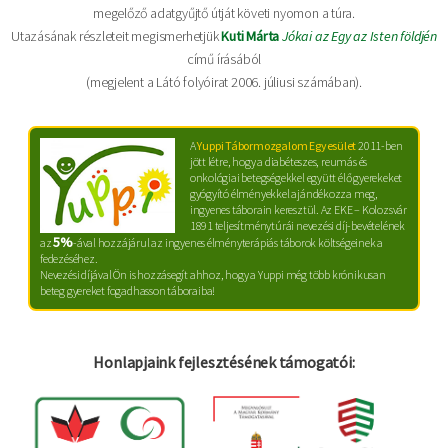
megelőző adatgyűjtő útját követi nyomon a túra.
Utazásának részleteit megismerhetjük
Kuti Márta
Jókai az Egy az Isten földjén
című írásából
(megjelent a Látó folyóirat 2006. júliusi számában).
A
Yuppi Tábormozgalom Egyesület
2011-ben
jött létre, hogy a diabéteszes, reumás és
onkológiai betegségekkel együtt élő gyerekeket
gyógyító élményekkel ajándékozza meg,
ingyenes táborain keresztül. Az EKE – Kolozsvár
1891 teljesítménytúrái nevezési díj-bevételének
5%
az
-ával hozzájárul az ingyenes élményterápiás táborok költségeinek a
fedezéséhez.
Nevezési díjával Ön is hozzásegít ahhoz, hogy a Yuppi még több krónikusan
beteg gyereket fogadhasson táboraiba!
Honlapjaink fejlesztésének támogatói: