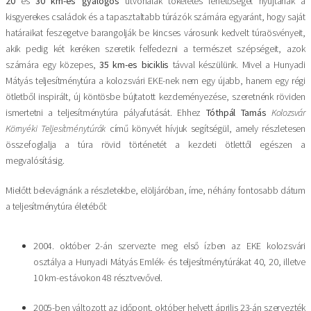
20
és
30 km-es gyalogos
útvonalak tökéletes lehetőséget nyújtanak a
kisgyerekes családok és a tapasztaltabb túrázók számára egyaránt, hogy saját
határaikat feszegetve barangolják be kincses városunk kedvelt túraösvényeit,
akik pedig két keréken szeretik felfedezni a természet szépségeit, azok
számára egy közepes,
35 km-es
biciklis
távval készülünk. Mivel a Hunyadi
Mátyás teljesítménytúra a kolozsvári EKE-nek nem egy újabb, hanem egy régi
ötletből inspirált, új köntösbe bújtatott kezdeményezése, szeretnénk röviden
ismertetni a teljesítménytúra pályafutását. Ehhez
Tóthpál Tamás
Kolozsvár
Környéki Teljesítménytúrák
című könyvét hívjuk segítségül, amely részletesen
összefoglalja a túra rövid történetét a kezdeti ötlettől egészen a
megvalósításig.
Mielőtt belevágnánk a részletekbe, elöljáróban, íme, néhány fontosabb dátum
a teljesítménytúra életéből:
2004. október 2-án szervezte meg első ízben az EKE kolozsvári
osztálya a Hunyadi Mátyás Emlék- és teljesítménytúrákat 40, 20, illetve
10 km-es távokon 48 résztvevővel.
2005-ben változott az időpont, október helyett április 23-án szervezték