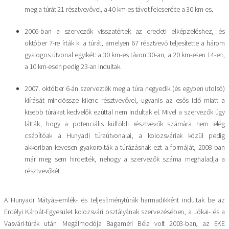
meg a túrát 21 résztvevővel, a 40 km-es távot felcserélte a 30 km-es.
2006-ban a szervezők visszatértek az eredeti elképzeléshez, és
október 7-re írták ki a túrát, amelyen 67 résztvevő teljesítette a három
gyalogos útvonal egyikét: a 30 km-es távon 30-an, a 20 km-esen 14-en,
a 10 km-esen pedig 23-an indultak.
2007. október 6-án szervezték meg a túra negyedik (és egyben utolsó)
kiírását mindössze kilenc résztvevővel, ugyanis az esős idő miatt a
kisebb túrákat kedvelők ezúttal nem indultak el. Mivel a szervezők úgy
látták, hogy a potenciális külföldi résztvevők számára nem elég
csábítóak a Hunyadi túraútvonalai, a kolozsváriak közül pedig
akkoriban kevesen gyakorolták a túrázásnak ezt a formáját, 2008-ban
már meg sem hirdették, nehogy a szervezők száma meghaladja a
résztvevőkét.
A Hunyadi Mátyás-emlék- és teljesítménytúrák harmadikként indultak be az
Erdélyi Kárpát-Egyesület kolozsvári osztályának szervezésében, a Jókai- és a
Vasvári-túrák után. Megálmodója Bagaméri Béla volt 2003-ban, az EKE