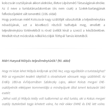
kolozsvári osztályának akkori alelnöke, illetve Lépésmérő Társaságának elnöke.
Az ő neve a turistatársadalomban (és nem csak) a Szelek-barlangjának
felfedezőjeként vált ismeretté. (106. oldal)
Hogy pontosan miért Kolozsvár nagy szülöttjét választották a teljesítménytúra
névadójának, azt a következő részből tudhatjuk meg, emellett a
teljesítménytúra történetéből is rövid ízelítőt kínál a szerző a későbbiekben.
Mindkét részt módosítás nélkül közöljük Tóthpál Tamás kötetéből.
Miért Hunyadi Mátyás-teljesítménytúrák? (90. oldal)
Hogy mi köze lehet Mátyás királynak az EKE-hez, vagy egyáltalán a turistasághoz?
Már az egyesület kezdeti idejéből is olvashatunk városunk nagy szülöttéről. Az
Erdély 1893-as évfolyamában Szádeczky Lajos, akkori Kolozs megyei EKE-
osztályelnök ekképpen kommentálja a mindnyájunk által ismert kolozsvári bíró
esetét:
„Néhai való jó Mátyás király volt tudtommal az első turista, aki a Kolozs megyei
osztály tiszteletbeli tagja lehetett volna, ha már ekkor EMKE és EKE lett volna.