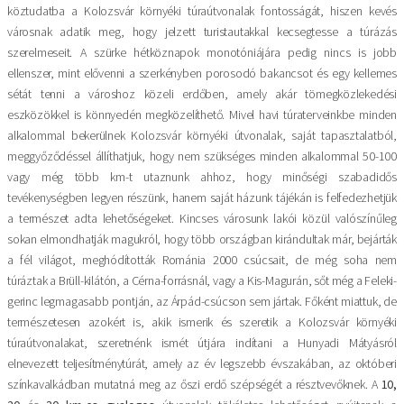
köztudatba a Kolozsvár környéki túraútvonalak fontosságát, hiszen kevés
városnak adatik meg, hogy jelzett turistautakkal kecsegtesse a túrázás
szerelmeseit. A szürke hétköznapok monotóniájára pedig nincs is jobb
ellenszer, mint elővenni a szerkényben porosodó bakancsot és egy kellemes
sétát tenni a városhoz közeli erdőben, amely akár tömegközlekedési
eszközökkel is könnyedén megközelíthető. Mivel havi túraterveinkbe minden
alkalommal bekerülnek Kolozsvár környéki útvonalak, saját tapasztalatból,
meggyőződéssel állíthatjuk, hogy nem szükséges minden alkalommal 50-100
vagy még több km-t utaznunk ahhoz, hogy minőségi szabadidős
tevékenységben legyen részünk, hanem saját házunk tájékán is felfedezhetjük
a természet adta lehetőségeket. Kincses városunk lakói közül valószínűleg
sokan elmondhatják magukról, hogy több országban kirándultak már, bejárták
a fél világot, meghódították Románia 2000 csúcsait, de még soha nem
túráztak a Brüll-kilátón, a Cérna-forrásnál, vagy a Kis-Magurán, sőt még a Feleki-
gerinc legmagasabb pontján, az Árpád-csúcson sem jártak. Főként miattuk, de
természetesen azokért is, akik ismerik és szeretik a Kolozsvár környéki
túraútvonalakat, szeretnénk ismét útjára indítani a Hunyadi Mátyásról
elnevezett teljesítménytúrát, amely az év legszebb évszakában, az októberi
színkavalkádban mutatná meg az őszi erdő szépségét a résztvevőknek. A
10,