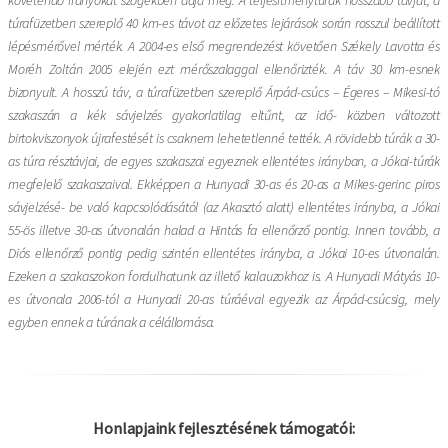
túrafüzetben szereplő 40 km-es távot az előzetes lejárások során rosszul beállított
lépésmérővel mérték. A 2004-es első megrendezést követően Székely Lavotta és
Moréh Zoltán 2005 elején ezt mérőszalaggal ellenőrizték. A táv 30 km-esnek
bizonyult. A hosszú táv, a túrafüzetben szereplő Árpád-csúcs – Égeres – Mikesi-tó
szakaszán a kék sávjelzés gyakorlatilag eltűnt, az idő- közben változott
birtokviszonyok újrafestését is csaknem lehetetlenné tették. A rövidebb túrák a 30-
as túra résztávjai, de egyes szakaszai egyeznek ellentétes irányban, a Jókai-túrák
megfelelő szakaszaival. Ekképpen a Hunyadi 30-as és 20-as a Mikes-gerinc piros
sávjelzésé- be való kapcsolódásától (az Akasztó alatt) ellentétes irányba, a Jókai
55-ös illetve 30-as útvonalán halad a Hintás fa ellenőrző pontig. Innen tovább, a
Diós ellenőrző pontig pedig szintén ellentétes irányba, a Jókai 10-es útvonalán.
Ezeken a szakaszokon fordulhatunk az illető kalauzokhoz is. A Hunyadi Mátyás 10-
es útvonala 2006-tól a Hunyadi 20-as túráéval egyezik az Árpád-csúcsig, mely
egyben ennek a túrának a célállomása.
Honlapjaink fejlesztésének támogatói: