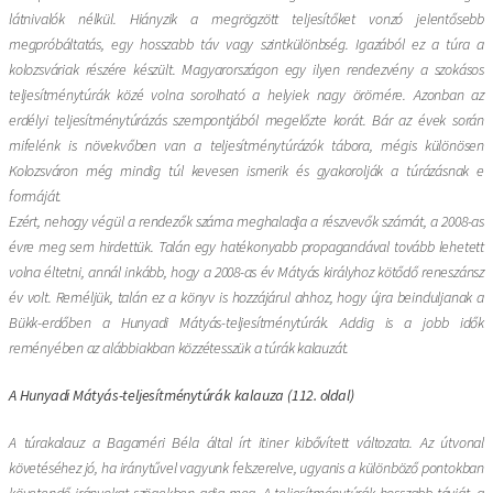
látnivalók nélkül. Hiányzik a megrögzött teljesítőket vonzó jelentősebb
megpróbáltatás, egy hosszabb táv vagy szintkülönbség. Igazából ez a túra a
kolozsváriak részére készült. Magyarországon egy ilyen rendezvény a szokásos
teljesítménytúrák közé volna sorolható a helyiek nagy örömére. Azonban az
erdélyi teljesítménytúrázás szempontjából megelőzte korát. Bár az évek során
mifelénk is növekvőben van a teljesítménytúrázók tábora, mégis különösen
Kolozsváron még mindig túl kevesen ismerik és gyakorolják a túrázásnak e
formáját.
Ezért, nehogy végül a rendezők száma meghaladja a részvevők számát, a 2008-as
évre meg sem hirdettük. Talán egy hatékonyabb propagandával tovább lehetett
volna éltetni, annál inkább, hogy a 2008-as év Mátyás királyhoz kötődő reneszánsz
év volt. Reméljük, talán ez a könyv is hozzájárul ahhoz, hogy újra beinduljanak a
Bükk-erdőben a Hunyadi Mátyás-teljesítménytúrák. Addig is a jobb idők
reményében az alábbiakban közzétesszük a túrák kalauzát.
A Hunyadi Mátyás-teljesítménytúrák kalauza (112. oldal)
A túrakalauz a Bagaméri Béla által írt itiner kibővített változata. Az útvonal
követéséhez jó, ha iránytűvel vagyunk felszerelve, ugyanis a különböző pontokban
követendő irányokat szögekben adja meg. A teljesítménytúrák hosszabb távját, a