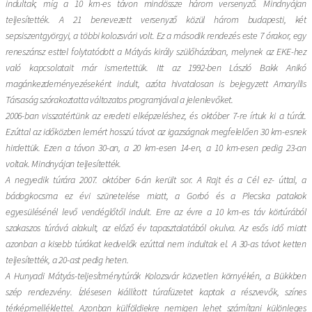
indultak; míg a 10 km-es távon mindössze három versenyző. Mindnyájan
teljesítették. A 21 benevezett versenyző közül három budapesti, két
sepsiszentgyörgyi, a többi kolozsvári volt. Ez a második rendezés este 7 órakor, egy
reneszánsz esttel folytatódott a Mátyás király szülőházában, melynek az EKE-hez
való kapcsolatait már ismertettük. Itt az 1992-ben László Bakk Anikó
magánkezdeményezéseként indult, azóta hivatalosan is bejegyzett Amaryllis
Társaság szórakoztatta változatos programjával a jelenlevőket.
2006-ban visszatértünk az eredeti elképzeléshez, és október 7-re írtuk ki a túrát.
Ezúttal az időközben lemért hosszú távot az igazságnak megfelelően 30 km-esnek
hirdettük. Ezen a távon 30-an, a 20 km-esen 14-en, a 10 km-esen pedig 23-an
voltak. Mindnyájan teljesítették.
A negyedik túrára 2007. október 6-án került sor. A Rajt és a Cél ez- úttal, a
bádogkocsma ez évi szünetelése miatt, a Gorbó és a Plecska patakok
egyesülésénél levő vendéglőtől indult. Erre az évre a 10 km-es táv körtúrából
szakaszos túrává alakult, az előző év tapasztalatából okulva. Az esős idő miatt
azonban a kisebb túrákat kedvelők ezúttal nem indultak el. A 30-as távot ketten
teljesítették, a 20-ast pedig heten.
A Hunyadi Mátyás-teljesítménytúrák Kolozsvár közvetlen környékén, a Bükkben
szép rendezvény. Ízlésesen kiállított túrafüzetet kaptak a részvevők, színes
térképmelléklettel. Azonban külföldiekre nemigen lehet számítani különleges