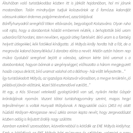
Álruhában való turistáskodása közben itt is járkált hajdanában, hol mi járunk
mostanában. Talán mindnyájan tudjuk kolozsváriak az ő famózus kalandját
városunk akkori érdemes polgármesterével, azaz bírájával.
Bánffyhunyadról seregétől titkon eltávozván, begyalogolt Kolozsvárra. Olyan ruha
volt rajta, hogy a darabontok hóstáti embernek nézték, s behajtották bíró uram
udvarára fát hordani, Isten nevében, egypár ütleg fizetésért. Bíró uram is a fizetség
helyett ütlegekkel, kék fotókkal kínálgatta. Jó Mátyás király hordta hát a fát, de a
megrovási kaland bizonyítékául 3 darabra ráírta a nevét. Midőn aztán három nap
múlva Gyaluból seregével bejött a városba, számon kérte bíró uramat s a
darabontokat, hogyan bánnak a szegénységgel; előhozatta a három megjegyzett
hasáb corpus delictit, bíró uramat valahol ott a Báthory- ház előtt lefejeztette...”
Így turistáskodott Mátyás, az igazságos Kolozsvár városában, a megye területén, jó
példával járván előttünk, közel 500 esztendővel ezelőtt...”
Itt egy, a Kós 50-essel vetekedő gyalogtúráról van szó, nyilván Heltai Gáspár
krónikájának nyomán. Viszont tátrai turistahagyomány szerint, magas hegyi
teljesítményei is voltak Hunyadi Mátyásnak. A Nagyszalóki csúcs (2453 m) alatt
húzódó Királyorr–Königsnase nevű szikla onnan kapta nevét, hogy zergevadászat
közben odáig is feljutott Erdély nagy szülötte.
Azonban ezeknél szorosabban, közvetlenebbül is kötődik az EKE Mátyás királyhoz.
Ezek a kötődések az EKE Mátyás-házi múzeuma és székháza, valamint a nagy