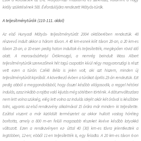
király születésének 500. Évfordulójára rendezett Mátyás-túrák.
A teljesítménytúrák (110-111. oldal)
Az első Hunyadi Mátyás- teljesítménytúrát 2004 októberében rendeztük. 48
részvevő indult akkor a három távon. A 40 km-esnek kiírt távon 20-an, a 20 km-es
távon 23-an, a 10-esen pedig haton indultak és teljesítették, meglepően rövid idő
alatt. A marosvásárhelyi Örökmozgó, a nemrég beindult Wass Albert
teljesítménytúrák szervezőinek hét tagú csapatán kívül négy magyarországi is részt
vett ezen a túrán. Czékli Béla is jelen volt, aki azt hiszem, minden új
teljesítménytúrát kipróbál. A következő évben a túrákat április 23-án rendeztük. Ezt
pedig abból a meggondolásból, hogy ősszel később világosodik, a reggel hétórai
indulás, azaz inkább a rajtba való kijutás még sötétben történik. A dátumváltozásra
nem lett volna szükség, elég lett volna az indulás idejét akár két órával is későbbre
tolni, ugyanis az első rendezvény alkalmával 15 órára már minden- ki teljesítette.
Ezúttal viszont a már kizöldült természetet az akkor hullott vastag hóréteg
borította, amely a 800 m-en felüli magasabb részeket kivéve később latyakká
változott. Ezen a rendezvényen ez- úttal 40 (30) km-es távra jelentkeztek a
legtöbben, 12-en; ebből 11-en teljesítették is, egy feladta. A 20 km-es távon 6-on