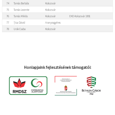
74
Tamás Borbála
Kolozsvár
75
Tamás Levente
Kolozsvár
76
Tamás Miklós
Kolozsvár
EKE-Kolozsvár 1891
77
Țica Dávid
Aranyosgyéres
78
Urák Csaba
Kolozsvár
Honlapjaink fejlesztésének támogatói: