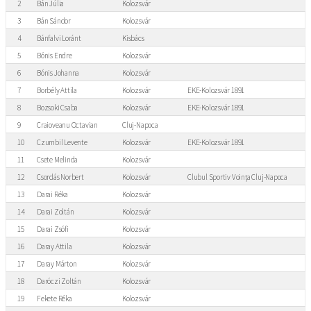
2
Bán Júlia
Kolozsvár
3
Bán Sándor
Kolozsvár
4
Bánfalvi Loránt
Kisbács
5
Bónis Endre
Kolozsvár
6
Bónis Johanna
Kolozsvár
7
Borbély Attila
Kolozsvár
EKE-Kolozsvár 1891
8
Bozsoki Csaba
Kolozsvár
EKE-Kolozsvár 1891
9
Craioveanu Octavian
Cluj-Napoca
10
Czumbil Levente
Kolozsvár
EKE-Kolozsvár 1891
11
Csete Melinda
Kolozsvár
12
Csordás Norbert
Kolozsvár
Clubul Sportiv Voința Cluj-Napoca
13
Darai Réka
Kolozsvár
14
Darai Zoltán
Kolozsvár
15
Darai Zsófi
Kolozsvár
16
Daray Attila
Kolozsvár
17
Daray Márton
Kolozsvár
18
Daróczi Zoltán
Kolozsvár
19
Fekete Réka
Kolozsvár