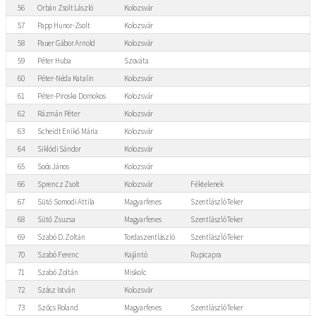
56
Orbán Zsolt László
Kolozsvár
57
Papp Hunor-Zsolt
Kolozsvár
58
Pauer Gábor Arnold
Kolozsvár
59
Péter Huba
Szováta
60
Péter-Néda Katalin
Kolozsvár
61
Péter-Piroska Domokos
Kolozsvár
62
Rázmán Péter
Kolozsvár
63
Scheidt Enikő Mária
Kolozsvár
64
Siklódi Sándor
Kolozsvár
65
Soós János
Kolozsvár
66
Sprencz Zsolt
Kolozsvár
Féktelenek
67
Sütő Somodi Attila
Magyarfenes
Szentlászló Teker
68
Sütő Zsuzsa
Magyarfenes
Szentlászló Teker
69
Szabó D. Zoltán
Tordaszentlászló
Szentlászló Teker
70
Szabó Ferenc
Kajántó
Rupicapra
71
Szabó Zoltán
Miskolc
72
Szász István
Kolozsvár
73
Szőcs Roland
Magyarfenes
Szentlászló Teker