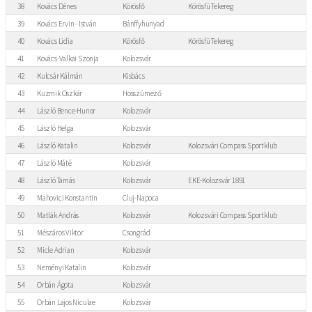
38
Kovács Dénes
Körösfő
Körösfü Tekereg
39
Kovács Ervin - István
Bánffyhunyad
40
Kovács Lidia
Körösfő
Körösfü Tekereg
41
Kovács-Valkai Szonja
Kolozsvár
42
Kulcsár Kálmán
Kisbács
43
Kuzmik Oszkár
Hosszúmező
44
László Bence-Hunor
Kolozsvár
45
László Helga
Kolozsvár
46
László Katalin
Kolozsvár
Kolozsvári Compass Sportklub
47
László Máté
Kolozsvár
48
László Tamás
Kolozsvár
EKE-Kolozsvár 1891
49
Mahovici Konstantin
Cluj-Napoca
50
Matlák András
Kolozsvár
Kolozsvári Compass Sportklub
51
Mészáros Viktor
Csongrád
52
Micle Adrian
Kolozsvár
53
Neményi Katalin
Kolozsvár
54
Orbán Ágota
Kolozsvár
55
Orbán Lajos Niculae
Kolozsvár