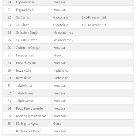
20
Fogarasi Artúr
Kolozsvár
21
Fogarasi Zsolt
Kolozsvár
22
Gál Csanád
Györgyfalva
EKE-Kolozsvár 1891
23
Gál Olivér
Györgyfalva
EKE-Kolozsvár 1891
24
Grünstein Gergő
Marosvásárhely
25
Grünstein Péter
Marosvásárhely
26
Guttmann Csongor
Kolozsvár
27
Hegedűs István
Miskolc
28
Horváth Zoltán
Kolozsvár
29
Incze Attila
Nádaskóród
30
Incze Ildikó
Nádaskóród
31
Jakab Csaba
Kolozsvár
32
Jakab Kázmér
Kolozsvár
33
Jakab Nándor
Kolozsvár
34
Kacsó Károly Levente
Kolozsvár
35
Kacsó Szilárd Barnabás
Kolozsvár
36
Kis Brigitta-Ágota
Gencs
37
Kontesveller József
Kolozsvár