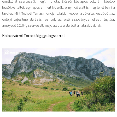
emléktúrát szervezzük meg”, mondta. Először kétnapos volt, ám később
lecsökkentették egynaposra, mert kiderült, ennyi idő alatt is meg lehet tenni a
távokat. Mint Tóthpál Tamás mondja, tulajdonképpen a Jókaival kezdődött az
erdélyi teljesítménytúrázás, ez volt az első szabványos teljesítménytúra,
amelyet ő 2010-ig szervezett, majd átadta a stafétát a fiatalabbaknak.
Kolozsvárról Torockóig gyalogszerrel