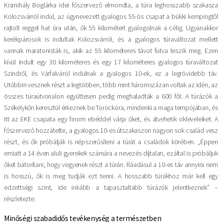
Kismihály Boglárka idei főszervező elmondta, a túra leghosszabb szakasza
Kolozsvárról indul, az úgynevezett gyalogos 55-ös csapat a bükki kempingtől
rajtolt reggel hat óra után, ők 55 kilométert gyalogolnak a célig. Ugyanakkor
kerékpárosok is indultak Kolozsvárról, és a gyalogos túraváltozat mellett
vannak maratonisták is, akik az 55 kilométeres távot futva teszik meg. Ezen
kívül indult egy 30 kilométeres és egy 17 kilométeres gyalogos túraváltozat
Szindről, és Várfalváról indulnak a gyalogos 10-ek, ez a legrövidebb táv.
Utóbbin vesznek részt a legtöbben, több mint háromszázan voltak az idén, az
összes túraútvonalon együttesen pedig meghaladták a 600 főt. A túrázók a
Székelykőn keresztül érkeznek be Torockóra, mindenki a maga tempójában, és
itt az EKE csapata egy finom ebéddel várja őket, és átvehetik okleveleiket. A
főszervező hozzátette, a gyalogos 10-es útszakaszon nagyon sok család vesz
részt, és ők próbálják is népszerűsíteni a túrát a családok körében. „Éppen
emiatt a 14 éven aluli gyerekek számára a nevezés díjtalan, ezáltal is próbáljuk
őket bátorítani, hogy vegyenek részt a túrán. Ráadásul a 10-es táv annyira nem
is hosszú, ők is meg tudják ezt tenni. A hosszabb túrákhoz már kell egy
edzettségi szint, ide inkább a tapasztaltabb túrázók jelentkeznek” –
részletezte.
Minőségi szabadidős tevékenység a természetben