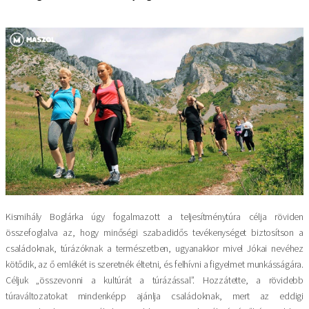
Kismihály Boglárka úgy fogalmazott a teljesítménytúra célja röviden
összefoglalva az, hogy minőségi szabadidős tevékenységet biztosítson a
családoknak, túrázóknak a természetben, ugyanakkor mivel Jókai nevéhez
kötődik, az ő emlékét is szeretnék éltetni, és felhívni a figyelmet munkásságára.
Céljuk „összevonni a kultúrát a túrázással”. Hozzátette, a rövidebb
túraváltozatokat mindenképp ajánlja családoknak, mert az eddigi