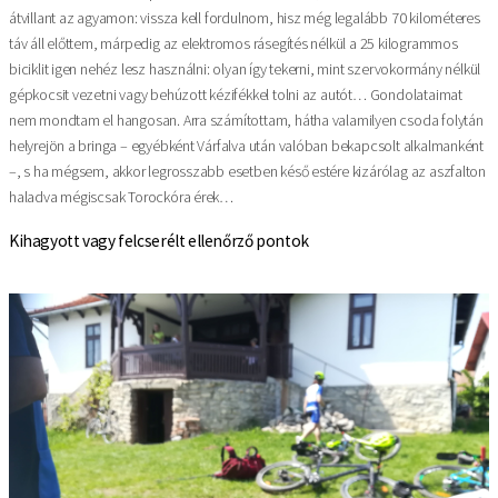
átvillant az agyamon: vissza kell fordulnom, hisz még legalább 70 kilométeres
táv áll előttem, márpedig az elektromos rásegítés nélkül a 25 kilogrammos
biciklit igen nehéz lesz használni: olyan így tekerni, mint szervokormány nélkül
gépkocsit vezetni vagy behúzott kézifékkel tolni az autót… Gondolataimat
nem mondtam el hangosan. Arra számítottam, hátha valamilyen csoda folytán
helyrejön a bringa – egyébként Várfalva után valóban bekapcsolt alkalmanként
–, s ha mégsem, akkor legrosszabb esetben késő estére kizárólag az aszfalton
haladva mégiscsak Torockóra érek…
Kihagyott vagy felcserélt ellenőrző pontok