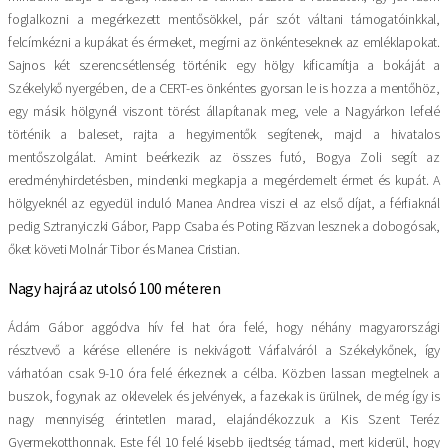
foglalkozni a megérkezett mentősökkel, pár szót váltani támogatóinkkal,
felcímkézni a kupákat és érmeket, megírni az önkénteseknek az emléklapokat.
Sajnos két szerencsétlenség történik: egy hölgy kificamítja a bokáját a
Székelykő nyergében, de a CERT-es önkéntes gyorsan le is hozza a mentőhöz,
egy másik hölgynél viszont törést állapítanak meg, vele a Nagyárkon lefelé
történik a baleset, rajta a hegyimentők segítenek, majd a hivatalos
mentőszolgálat. Amint beérkezik az összes futó, Bogya Zoli segít az
eredményhirdetésben, mindenki megkapja a megérdemelt érmet és kupát. A
hölgyeknél az egyedül induló Manea Andrea viszi el az első díjat, a férfiaknál
pedig Sztranyiczki Gábor, Papp Csaba és Poting Răzvan lesznek a dobogósak,
őket követi Molnár Tibor és Manea Cristian.
Nagy hajrá az utolsó 100 méteren
Ádám Gábor aggódva hív fel hat óra felé, hogy néhány magyarországi
résztvevő a kérése ellenére is nekivágott Várfalváról a Székelykőnek, így
várhatóan csak 9-10 óra felé érkeznek a célba. Közben lassan megtelnek a
buszok, fogynak az oklevelek és jelvények, a fazekak is ürülnek, de még így is
nagy mennyiség érintetlen marad, elajándékozzuk a Kis Szent Teréz
Gyermekotthonnak. Este fél 10 felé kisebb ijedtség támad, mert kiderül, hogy