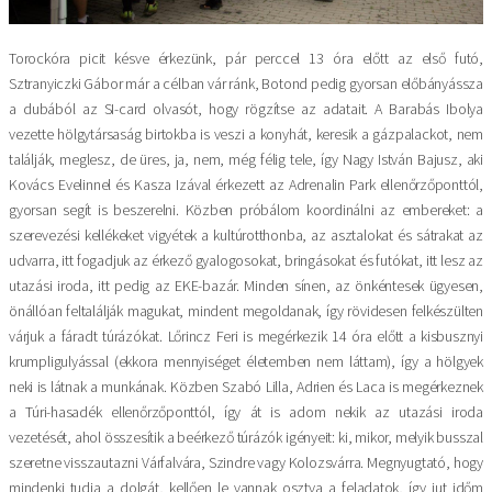
Torockóra picit késve érkezünk, pár perccel 13 óra előtt az első futó,
Sztranyiczki Gábor már a célban vár ránk, Botond pedig gyorsan előbányássza
a dubából az SI-card olvasót, hogy rögzítse az adatait. A Barabás Ibolya
vezette hölgytársaság birtokba is veszi a konyhát, keresik a gázpalackot, nem
találják, meglesz, de üres, ja, nem, még félig tele, így Nagy István Bajusz, aki
Kovács Evelinnel és Kasza Izával érkezett az Adrenalin Park ellenőrzőponttól,
gyorsan segít is beszerelni. Közben próbálom koordinálni az embereket: a
szerevezési kellékeket vigyétek a kultúrotthonba, az asztalokat és sátrakat az
udvarra, itt fogadjuk az érkező gyalogosokat, bringásokat és futókat, itt lesz az
utazási iroda, itt pedig az EKE-bazár. Minden sínen, az önkéntesek ügyesen,
önállóan feltalálják magukat, mindent megoldanak, így rövidesen felkészülten
várjuk a fáradt túrázókat. Lőrincz Feri is megérkezik 14 óra előtt a kisbusznyi
krumpligulyással (ekkora mennyiséget életemben nem láttam), így a hölgyek
neki is látnak a munkának. Közben Szabó Lilla, Adrien és Laca is megérkeznek
a Túri-hasadék ellenőrzőponttól, így át is adom nekik az utazási iroda
vezetését, ahol összesítik a beérkező túrázók igényeit: ki, mikor, melyik busszal
szeretne visszautazni Várfalvára, Szindre vagy Kolozsvárra. Megnyugtató, hogy
mindenki tudja a dolgát, kellően le vannak osztva a feladatok, így jut időm