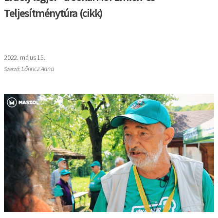
Teljesítménytúra (cikk)
2022. május 15.
Lőrincz Anna
Szerző: