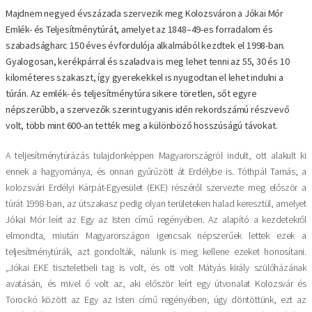
Majdnem negyed évszázada szervezik meg Kolozsváron a Jókai Mór
Emlék- és Teljesítménytúrát, amelyet az 1848–49-es forradalom és
szabadságharc 150 éves évfordulója alkalmából kezdtek el 1998-ban.
Gyalogosan, kerékpárral és szaladva is meg lehet tenni az 55, 30 és 10
kilométeres szakaszt, így gyerekekkel is nyugodtan el lehet indulni a
túrán. Az emlék- és teljesítménytúra sikere töretlen, sőt egyre
népszerűbb, a szervezők szerint ugyanis idén rekordszámú részvevő
volt, több mint 600-an tették meg a különböző hosszúságú távokat.
A teljesítménytúrázás tulajdonképpen Magyarországról indult, ott alakult ki
ennek a hagyománya, és onnan gyűrűzött át Erdélybe is. Tóthpál Tamás, a
kolozsvári Erdélyi Kárpát-Egyesület (EKE) részéről szervezte meg először a
túrát 1998-ban, az útszakasz pedig olyan területeken halad keresztül, amelyet
Jókai Mór leírt az Egy az Isten című regényében. Az alapító a kezdetekről
elmondta, miután Magyarországon igencsak népszerűek lettek ezek a
teljesítménytúrák, azt gondolták, nálunk is meg kellene ezeket honosítani.
„Jókai EKE tiszteletbeli tag is volt, és ott volt Mátyás király szülőházának
avatásán, és mivel ő volt az, aki először leírt egy útvonalat Kolozsvár és
Torockó között az Egy az Isten című regényében, úgy döntöttünk, ezt az