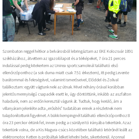
Szombaton reggel hétkor a belvárosból lebringáztam az EKE Kolozsvár 1891
székházához, átvettem az igazolólapot és a térképeket, 7 óra 21 perces
indulással pedig kitekertem az Unirea sportcsarnoknál található első
ellenőrzőponthoz (a sok duma miatt csak 7:51 érkeztem), itt pedig Levente
barátommal és feleségével, valamint ismerőseivel, Előddel és Zolival
találkoztam: együtt vágtunk neki az útnak. Mivel néhány órával korábban
jelentős mennyiségű csapadék esett le, úgy döntöttünk, inkább az aszfalton
haladunk, nem az erdőn keresztül vágunk át. Tudtuk, hogy kerülő, ám a
villanyáram jelenléte adta „erősítés” tudatában ennek a részletnek nem
tulajdonítottunk figyelmet. A bükki kempingnél található ellenőrzőponthoz 8
óra 23 perckor értünk fel, innen pedig a csürülyei tó irányába tekertünk. Azaz
tekertünk volna, de a Kis Magura-csúcs közelében található letérőnél leállt az
elektromotor. Ketten is próbáltak lelket lehelni bele, sikertelenül. Azonnal