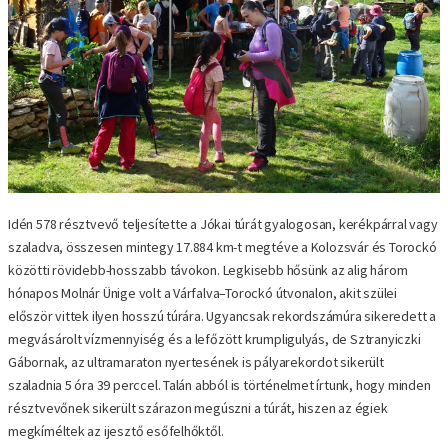
Idén 578 résztvevő teljesítette a Jókai túrát gyalogosan, kerékpárral vagy
szaladva, összesen mintegy 17.884 km-t megtéve a Kolozsvár és Torockó
közötti rövidebb-hosszabb távokon. Legkisebb hősünk az alig három
hónapos Molnár Ünige volt a Várfalva–Torockó útvonalon, akit szülei
először vittek ilyen hosszú túrára. Ugyancsak rekordszámúra sikeredett a
megvásárolt vízmennyiség és a lefőzött krumpligulyás, de Sztranyiczki
Gábornak, az ultramaraton nyertesének is pályarekordot sikerült
szaladnia 5 óra 39 perccel. Talán abból is történelmet írtunk, hogy minden
résztvevőnek sikerült szárazon megúszni a túrát, hiszen az égiek
megkíméltek az ijesztő esőfelhőktől.