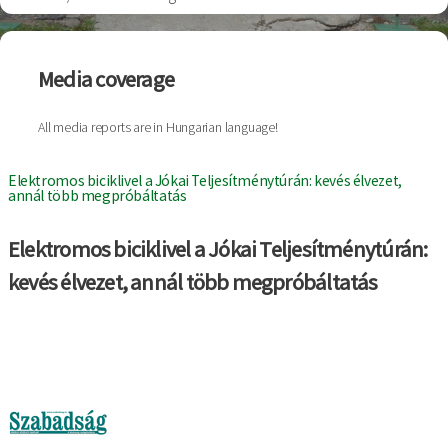
Breadcrumb
Media coverage
All media reports are in Hungarian language!
Elektromos biciklivel a Jókai Teljesítménytúrán: kevés élvezet,
annál több megpróbáltatás
Elektromos biciklivel a Jókai Teljesítménytúrán:
kevés élvezet, annál több megpróbáltatás
Image