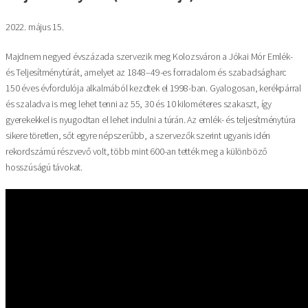
2022. május 15.
Majdnem negyed évszázada szervezik meg Kolozsváron a Jókai Mór Emlék-
és Teljesítménytúrát, amelyet az 1848–49-es forradalom és szabadságharc
150 éves évfordulója alkalmából kezdtek el 1998-ban. Gyalogosan, kerékpárral
és szaladva is meg lehet tenni az 55, 30 és 10 kilométeres szakaszt, így
gyerekekkel is nyugodtan el lehet indulni a túrán. Az emlék- és teljesítménytúra
sikere töretlen, sőt egyre népszerűbb, a szervezők szerint ugyanis idén
rekordszámú részvevő volt, több mint 600-an tették meg a különböző
hosszúságú távokat.