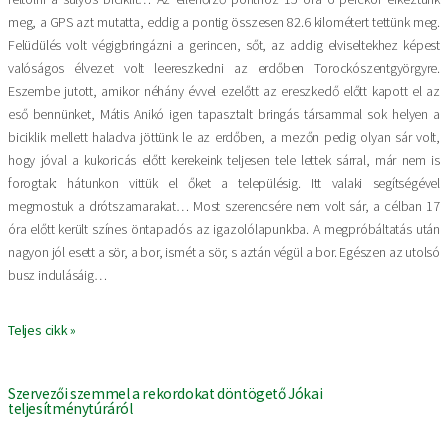
meg, a GPS azt mutatta, eddig a pontig összesen 82.6 kilométert tettünk meg.
Felüdülés volt végigbringázni a gerincen, sőt, az addig elviseltekhez képest
valóságos élvezet volt leereszkedni az erdőben Torockószentgyörgyre.
Eszembe jutott, amikor néhány évvel ezelőtt az ereszkedő előtt kapott el az
eső bennünket, Mátis Anikó igen tapasztalt bringás társammal sok helyen a
biciklik mellett haladva jöttünk le az erdőben, a mezőn pedig olyan sár volt,
hogy jóval a kukoricás előtt kerekeink teljesen tele lettek sárral, már nem is
forogtak: hátunkon vittük el őket a településig. Itt valaki segítségével
megmostuk a drótszamarakat… Most szerencsére nem volt sár, a célban 17
óra előtt került színes öntapadós az igazolólapunkba. A megpróbáltatás után
nagyon jól esett a sör, a bor, ismét a sör, s aztán végül a bor. Egészen az utolsó
busz indulásáig…
Teljes cikk »
Szervezői szemmel a rekordokat döntögető Jókai
teljesítménytúráról