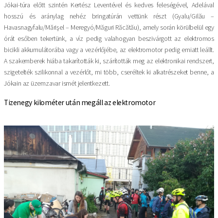
Jókai-túra előtt szintén Kertész Leventével és kedves feleségével, Adelával
hosszú és aránylag nehéz bringatúrán vettünk részt (Gyalu/Gilău –
Havasnagyfalu/Mărişel – Meregyó/Măguri Răcătău), amely során körülbelül egy
órát esőben tekertünk, a víz pedig valahogyan beszivárgott az elektromos
bicikli akkumulátorába vagy a vezérlőjébe, az elektromotor pedig emiatt leállt.
A szakemberek hiába takarították ki, szárították meg az elektronikai rendszert,
szigetelték szilikonnal a vezérlőt, mi több, cseréltek ki alkatrészeket benne, a
Jókain az üzemzavar ismét jelentkezett.
Tizenegy kilométer után megáll az elektromotor