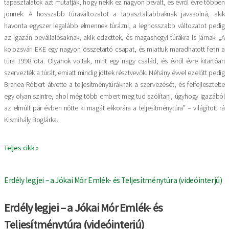
tapasztalatok azt mutatják, hogy nekik ez nagyon bevált, és évről évre többen
jönnek. A hosszabb túraváltozatot a tapasztaltabbaknak javasolná, akik
havonta egyszer legalább elmennek túrázni, a leghosszabb változatot pedig
az igazán bevállalósaknak, akik edzettek, és magashegyi túrákra is járnak. „A
kolozsvári EKE egy nagyon összetartó csapat, és miattuk maradhatott fenn a
túra 1998 óta. Olyanok voltak, mint egy nagy család, és évről évre kitartóan
szervezték a túrát, emiatt mindig jöttek résztvevők. Néhány évvel ezelőtt pedig
Branea Róbert átvette a teljesítménytúráknak a szervezését, és felfejlesztette
egy olyan szintre, ahol még több embert meg tud szólítani, úgyhogy igazából
az elmúlt pár évben nőtte ki magát ekkorára a teljesítménytúra” – világított rá
Kismihály Boglárka.
Teljes cikk »
Erdély legjei – a Jókai Mór Emlék- és Teljesítménytúra (videóinterjú)
Erdély legjei – a Jókai Mór Emlék- és
Teljesítménytúra (videóinterjú)