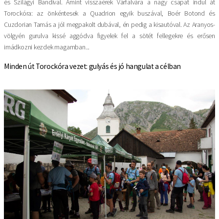
és Szilágyi Bandival. Amint visszaérek Várfalvára a nagy csapat indul át
Torockóra: az önkéntesek a Quadrion egyik buszával, Boér Botond és
Cuzdorian Tamás a jól megpakolt dubával, én pedig a kisautóval. Az Aranyos-
völgyén gurulva kissé aggódva figyelek fel a sötét fellegekre és erősen
imádkozni kezdek magamban...
Minden út Torockóra vezet: gulyás és jó hangulat a célban