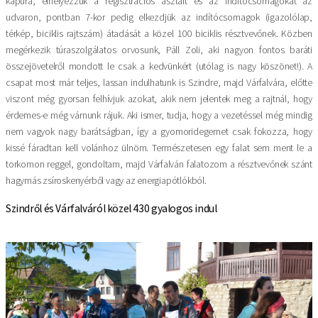
kapura, elhelyezzük a regisztrációs asztalt és az indítócsomagokat az
udvaron, pontban 7-kor pedig elkezdjük az indítócsomagok (igazolólap,
térkép, biciklis rajtszám) átadását a közel 100 biciklis résztvevőnek. Közben
megérkezik túraszolgálatos orvosunk, Páll Zoli, aki nagyon fontos baráti
összejövetelről mondott le csak a kedvünkért (utólag is nagy köszönet!). A
csapat most már teljes, lassan indulhatunk is Szindre, majd Várfalvára, előtte
viszont még gyorsan felhívjuk azokat, akik nem jelentek meg a rajtnál, hogy
érdemes-e még várnunk rájuk. Aki ismer, tudja, hogy a vezetéssel még mindig
nem vagyok nagy barátságban, így a gyomoridegemet csak fokozza, hogy
kissé fáradtan kell volánhoz ülnöm. Természetesen egy falat sem ment le a
torkomon reggel, gondoltam, majd Várfalván falatozom a résztvevőnek szánt
hagymás zsíroskenyérből vagy az energiapótlókból.
Szindről és Várfalváról közel 430 gyalogos indul