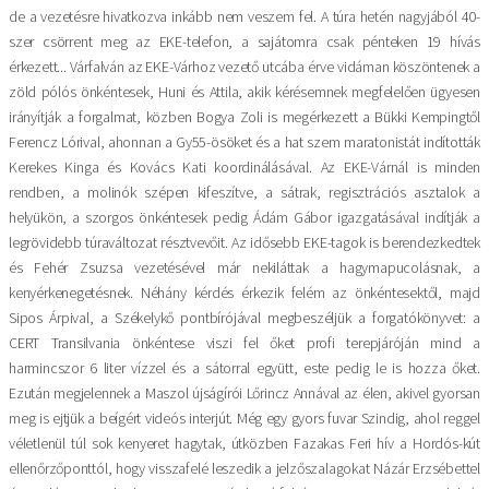
de a vezetésre hivatkozva inkább nem veszem fel. A túra hetén nagyjából 40-
szer csörrent meg az EKE-telefon, a sajátomra csak pénteken 19 hívás
érkezett... Várfalván az EKE-Várhoz vezető utcába érve vidáman köszöntenek a
zöld pólós önkéntesek, Huni és Attila, akik kérésemnek megfelelően ügyesen
irányítják a forgalmat, közben Bogya Zoli is megérkezett a Bükki Kempingtől
Ferencz Lórival, ahonnan a Gy55-ösöket és a hat szem maratonistát indították
Kerekes Kinga és Kovács Kati koordinálásával. Az EKE-Várnál is minden
rendben, a molinók szépen kifeszítve, a sátrak, regisztrációs asztalok a
helyükön, a szorgos önkéntesek pedig Ádám Gábor igazgatásával indítják a
legrövidebb túraváltozat résztvevőit. Az idősebb EKE-tagok is berendezkedtek
és Fehér Zsuzsa vezetésével már nekiláttak a hagymapucolásnak, a
kenyérkenegetésnek. Néhány kérdés érkezik felém az önkéntesektől, majd
Sipos Árpival, a Székelykő pontbírójával megbeszéljük a forgatókönyvet: a
CERT Transilvania önkéntese viszi fel őket profi terepjáróján mind a
harmincszor 6 liter vízzel és a sátorral együtt, este pedig le is hozza őket.
Ezután megjelennek a Maszol újságírói Lőrincz Annával az élen, akivel gyorsan
meg is ejtjük a beígért videós interjút. Még egy gyors fuvar Szindig, ahol reggel
véletlenül túl sok kenyeret hagytak, útközben Fazakas Feri hív a Hordós-kút
ellenőrzőponttól, hogy visszafelé leszedik a jelzőszalagokat Názár Erzsébettel