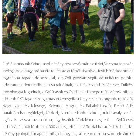
Első állomásunk Szind, ahol néhány résztvevő már az üzlet/kocsma teraszán
melegít be a nagy próbatételre, én az autóból kiszállva kicsit bénáskodom az
egymásba ragadt dobozokkal, de Zoli gyorsan segít. Az unitárius parókia
udvarán minden rendben: a sátrak állnak, az Urák család és Venczel Enikőék
mosolyogva fogadnak, a Gy30-asok és Gy17-esek tömege már szétoszlott, az
idősebb EKE-tagok szorgalmasan kenegetik a kenyereket a konyhában, köztük
Nagy Lajos és felesége, Kelemen Magda és Pálfalvi László. Pethő Adél
barátnőm is megölelget, kérdezi, sikerült-e többet aludni, mint tavaly, aztán
ugrás is vissza az autóba, igyekszünk Várfalvára segíteni a Gy10-esek
indulásánál, akik több mint 300-an regisztráltak. A Tordai-hasadék fele haladva
néhány gyalogost magunk mögött hagyunk, a telefonom párszor felcsörren,