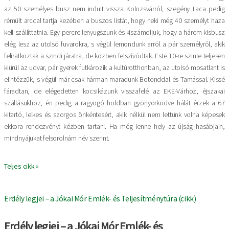
az 50 személyes busz nem indult vissza Kolozsvárról, szegény Laca pedig
rémült arccal tartja kezében a buszos listát, hogy neki még 40 személyt haza
kell szállíttatnia. Egy percre lenyugszunk és kiszámoljuk, hogy a három kisbusz
elég lesz az utolsó fuvarokra, s végül lemondunk arról a pár személyről, akik
feliratkoztak a szindi járatra, de közben felszívódtak. Este 10-re szinte teljesen
kiürül az udvar, pár gyerek futkározik a kultúrotthonban, az utolsó mosatlant is
elintézzük, s végül már csak hárman maradunk Botonddal és Tamással. Kissé
fáradtan, de elégedetten kocsikázunk visszafelé az EKE-Várhoz, éjszakai
szállásukhoz, én pedig a ragyogó holdban gyönyörködve hálát érzek a 67
kitartó, lelkes és szorgos önkéntesért, akik nélkül nem lettünk volna képesek
ekkora rendezvényt kézben tartani. Ha még lenne hely az újság hasábjain,
mindnyájukat felsorolnám név szerint.
Teljes cikk »
Erdély legjei – a Jókai Mór Emlék- és Teljesítménytúra (cikk)
Erdély legjei – a Jókai Mór Emlék- és