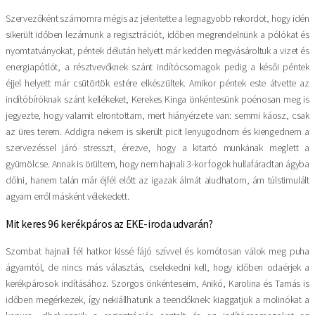
Szervezőként számomra mégis az jelentette a legnagyobb rekordot, hogy idén
sikerült időben lezárnunk a regisztrációt, időben megrendelnünk a pólókat és
nyomtatványokat, péntek délután helyett már kedden megvásároltuk a vizet és
energiapótlót, a résztvevőknek szánt indítócsomagok pedig a késői péntek
éjjel helyett már csütörtök estére elkészültek. Amikor péntek este átvette az
indítóbíróknak szánt kellékeket, Kerekes Kinga önkéntesünk poénosan meg is
jegyezte, hogy valamit elrontottam, mert hiányérzete van: semmi káosz, csak
az üres terem. Addigra nekem is sikerült picit lenyugodnom és kiengednem a
szervezéssel járó stresszt, érezve, hogy a kitartó munkának meglett a
gyümölcse. Annak is örültem, hogy nem hajnali 3-kor fogok hullafáradtan ágyba
dőlni, hanem talán már éjfél előtt az igazak álmát aludhatom, ám túlstimulált
agyam erről másként vélekedett.
Mit keres 96 kerékpáros az EKE-iroda udvarán?
Szombat hajnali fél hatkor kissé fájó szívvel és komótosan válok meg puha
ágyamtól, de nincs más választás, cselekedni kell, hogy időben odaérjek a
kerékpárosok indításához. Szorgos önkénteseim, Anikó, Karolina és Tamás is
időben megérkezek, így nekiállhatunk a teendőknek: kiaggatjuk a molinókat a