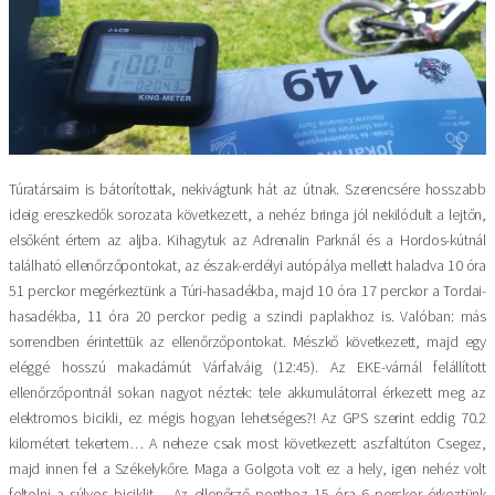
Túratársaim is bátorítottak, nekivágtunk hát az útnak. Szerencsére hosszabb
ideig ereszkedők sorozata következett, a nehéz bringa jól nekilódult a lejtőn,
elsőként értem az aljba. Kihagytuk az Adrenalin Parknál és a Hordos-kútnál
található ellenőrzőpontokat, az észak-erdélyi autópálya mellett haladva 10 óra
51 perckor megérkeztünk a Túri-hasadékba, majd 10 óra 17 perckor a Tordai-
hasadékba, 11 óra 20 perckor pedig a szindi paplakhoz is. Valóban: más
sorrendben érintettük az ellenőrzőpontokat. Mészkő következett, majd egy
eléggé hosszú makadámút Várfalváig (12:45). Az EKE-várnál felállított
ellenőrzőpontnál sokan nagyot néztek: tele akkumulátorral érkezett meg az
elektromos bicikli, ez mégis hogyan lehetséges?! Az GPS szerint eddig 70.2
kilométert tekertem… A neheze csak most következett: aszfaltúton Csegez,
majd innen fel a Székelykőre. Maga a Golgota volt ez a hely, igen nehéz volt
feltolni a súlyos biciklit… Az ellenőrző ponthoz 15 óra 6 perckor érkeztünk