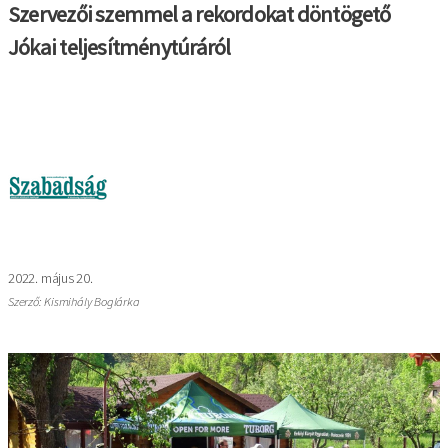
Szervezői szemmel a rekordokat döntögető
Jókai teljesítménytúráról
Image
2022. május 20.
Szerző: Kismihály Boglárka