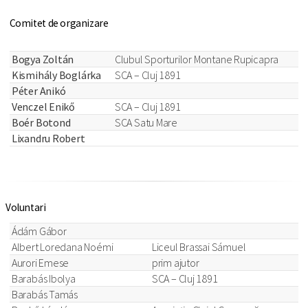
Comitet de organizare
Bogya Zoltán
Clubul Sporturilor Montane Rupicapra
Kismihály Boglárka
SCA – Cluj 1891
Péter Anikó
Venczel Enikő
SCA – Cluj 1891
Boér Botond
SCA Satu Mare
Lixandru Robert
Voluntari
Ádám Gábor
Albert Loredana Noémi
Liceul Brassai Sámuel
Aurori Emese
prim ajutor
Barabás Ibolya
SCA – Cluj 1891
Barabás Tamás