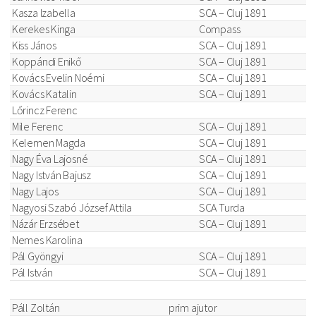
Kasza Izabella
SCA – Cluj 1891
Kerekes Kinga
Compass
Kiss János
SCA – Cluj 1891
Koppándi Enikő
SCA – Cluj 1891
Kovács Evelin Noémi
SCA – Cluj 1891
Kovács Katalin
SCA – Cluj 1891
Lőrincz Ferenc
Mile Ferenc
SCA – Cluj 1891
Kelemen Magda
SCA – Cluj 1891
Nagy Éva Lajosné
SCA – Cluj 1891
Nagy István Bajusz
SCA – Cluj 1891
Nagy Lajos
SCA – Cluj 1891
Nagyosi Szabó József Attila
SCA Turda
Názár Erzsébet
SCA – Cluj 1891
Nemes Karolina
Pál Gyöngyi
SCA – Cluj 1891
Pál István
SCA – Cluj 1891
Páll Zoltán
prim ajutor