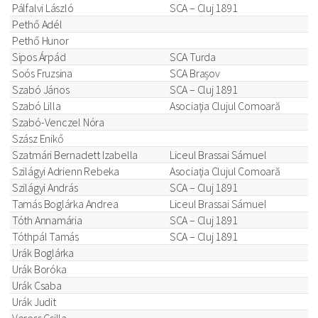
Pálfalvi László
SCA – Cluj 1891
Pethő Adél
Pethő Hunor
Sipos Árpád
SCA Turda
Soós Fruzsina
SCA Brașov
Szabó János
SCA – Cluj 1891
Szabó Lilla
Asociaţia Clujul Comoară
Szabó-Venczel Nóra
Szász Enikő
Szatmári Bernadett Izabella
Liceul Brassai Sámuel
Szilágyi Adrienn Rebeka
Asociaţia Clujul Comoară
Szilágyi András
SCA – Cluj 1891
Tamás Boglárka Andrea
Liceul Brassai Sámuel
Tóth Annamária
SCA – Cluj 1891
Tóthpál Tamás
SCA – Cluj 1891
Urák Boglárka
Urák Boróka
Urák Csaba
Urák Judit
Veress Csilla