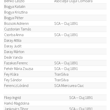
Benkő László
Asociaţia Clujul Comoară
Bogya Katalin
Bogya Krisztina
Bogya Péter
Bozsoki Adrienn
SCA – Cluj 1891
Cuzdorian Tamás
Csorba Anna
SCA – Cluj 1891
Daray Attila
Daray Judit
Daray Márton
Deák Vanda
Fazakas Ferenc
SCA – Cluj 1891
Fehér Mária Zsuzsa
SCA – Cluj 1891
Fey Klára
TranSilva
Fey Sándor
TranSilva
Ferencz Lóránd
SCA Miercurea Ciuc
Filep Ingrid
SCA – Cluj 1891
Harkó Magdolna
Jankovics Tibor
SCA – Cluj 1891