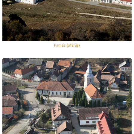
Farnas (Sfăraș)