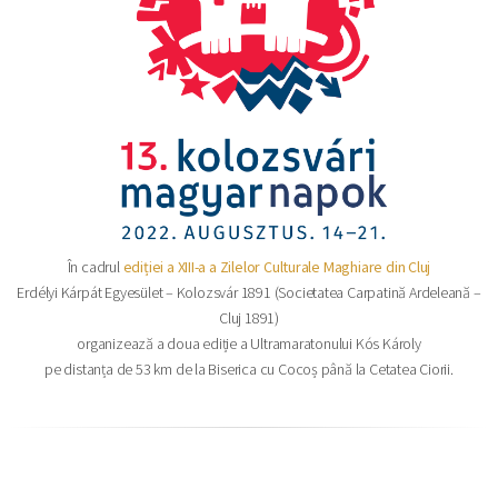
În cadrul
ediției a XIII-a a Zilelor Culturale Maghiare din Cluj
Erdélyi Kárpát Egyesület – Kolozsvár 1891 (Societatea Carpatină Ardeleană –
Cluj 1891)
organizează a doua ediție a Ultramaratonului Kós Károly
pe distanța de 53 km de la Biserica cu Cocoș până la Cetatea Ciorii.