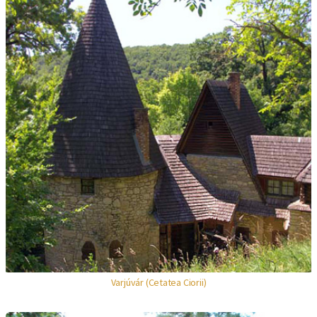
Varjúvár (Cetatea Ciorii)