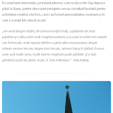
În cursul turei memoriale, pe traseul pitoresc care ne duce din Cluj-Napoca
până la Stana, putem descoperi peisajele care au constituit fundalul pentru
activitatea creativă a lui Kós, care i-au format personalitatea creatoare și în
care s-a simțit într-adevăr acasă.
„Am venit dinspre răsărit, din lumea munților înalți, a pădurilor de brazi
șușotitori și a sătucurilor unde maghiari puternici și scumpi la vorbă mai visează
vise fermecate, unde rapsozi bătrâni cu plete albe mai povestesc despre
mărețe vremuri trecute, despre lumi trecute, oameni întorși în țărână. În acea
lume sunt multe ruine, multe biserici maghiare pustii, părăsite. Și e slab
pământul și plin de pietre. Acolo, în Țara Ardealului.”
– Kós Károly