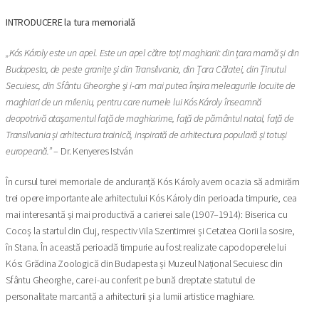
INTRODUCERE la tura memorială
„Kós Károly este un apel. Este un apel către toți maghiarii: din țara mamă și din
Budapesta, de peste granițe și din Transilvania, din Țara Călatei, din Ținutul
Secuiesc, din Sfântu Gheorghe și i-am mai putea înșira meleagurile locuite de
maghiari de un mileniu, pentru care numele lui Kós Károly înseamnă
deopotrivă atașamentul față de maghiarime, față de pământul natal, față de
Transilvania și arhitectura trainică, inspirată de arhitectura populară și totuși
europeană.”
– Dr. Kenyeres István
În cursul turei memoriale de anduranță Kós Károly avem ocazia să admirăm
trei opere importante ale arhitectului Kós Károly din perioada timpurie, cea
mai interesantă și mai productivă a carierei sale (1907–1914): Biserica cu
Cocoș la startul din Cluj, respectiv Vila Szentimrei și Cetatea Ciorii la sosire,
în Stana. În această perioadă timpurie au fost realizate capodoperele lui
Kós: Grădina Zoologică din Budapesta și Muzeul Național Secuiesc din
Sfântu Gheorghe, care i-au conferit pe bună dreptate statutul de
personalitate marcantă a arhitecturii și a lumii artistice maghiare.