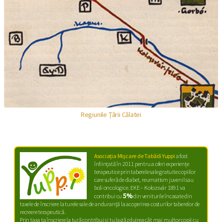
Regiunile Țării Călatei
Asociația Mişcare de Tabără Yuppi
a fost
înființată în 2011 pentru a oferi experiențe
terapeutice prin taberele sale gratuite copiilor
care suferă de diabet, reumatism juvenil sau
boli oncologice. EKE – Kolozsvár 1891 va
5%
contribui cu
din veniturile încasate din
taxele de înscriere la turele sale de anduranță la acoperirea costurilor taberelor de
recreere terapeutică.
Prin taxa ta înscriere la tură contribui şi tu la găzduirea cât mai multor copii cu