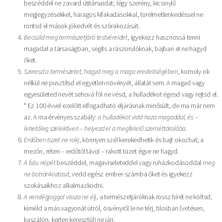
beszéddel ne zavard útitársaidat; légy szerény, kicsinylő
megjegyzésekkel, haragos kifakadásokkal, türelmetlenkedéssel ne
rontsd el mások jókedvét és szórakozását.
Becsüld meg természetjáró testvéreidet
, igyekezz hasznossá tenni
magadat a társaságban, segíts a rászorulóknak, bajban el ne hagyd
őket.
Szeresd a természetet, hagyd meg a maga eredetiségében
, komoly ok
nélkül ne pusztítsd el egyetlen növényét, állatát sem. A magad vagy
egyesületed nevét sehová föl ne vésd, a hulladékot égesd vagy rejtsd el.
* Ez 100 évvel ezelőtt elfogadható eljárásnak minősült, de ma már nem
az. A ma érvényes szabály:
a hulladékot vidd haza magaddal, és –
lehetőleg szelektíven – helyezd el a megfelelő szeméttárolóba.
Erdőben tüzet ne rakj
, könnyen szél kerekedhetik és bajt okozhat; a
mezőn, réten – erdőtől távol – rakott tüzet égve ne hagyd.
A falu népét
beszéddel, magaviseleteddel vagy ruházkodásoddal
meg
ne botránkoztasd
, vedd egész ember-számba őket és igyekezz
szokásaikhoz alkalmazkodni.
A vendégjoggal vissza ne élj
, a természetjáróknak rossz hírét ne költsd;
kíméld a más vagyonát útról, ösvényről le ne térj, tilosban (vetésen,
kaszálón, kerten keresztül) ne járj.