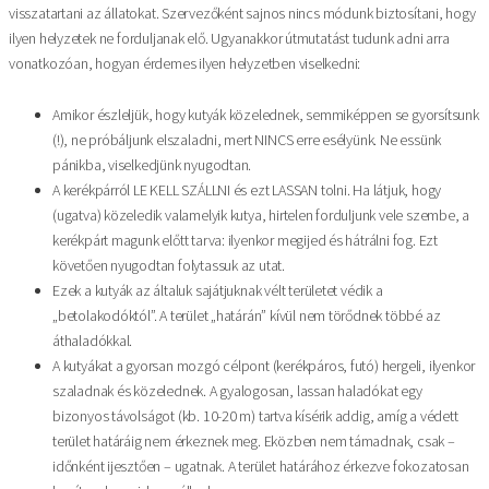
visszatartani az állatokat. Szervezőként sajnos nincs módunk biztosítani, hogy
ilyen helyzetek ne forduljanak elő. Ugyanakkor útmutatást tudunk adni arra
vonatkozóan, hogyan érdemes ilyen helyzetben viselkedni:
Amikor észleljük, hogy kutyák közelednek, semmiképpen se gyorsítsunk
(!), ne próbáljunk elszaladni, mert NINCS erre esélyünk. Ne essünk
pánikba, viselkedjünk nyugodtan.
A kerékpárról LE KELL SZÁLLNI és ezt LASSAN tolni. Ha látjuk, hogy
(ugatva) közeledik valamelyik kutya, hirtelen forduljunk vele szembe, a
kerékpárt magunk előtt tarva: ilyenkor megijed és hátrálni fog. Ezt
követően nyugodtan folytassuk az utat.
Ezek a kutyák az általuk sajátjuknak vélt területet védik a
„betolakodóktól”. A terület „határán” kívül nem törődnek többé az
áthaladókkal.
A kutyákat a gyorsan mozgó célpont (kerékpáros, futó) hergeli, ilyenkor
szaladnak és közelednek. A gyalogosan, lassan haladókat egy
bizonyos távolságot (kb. 10-20 m) tartva kísérik addig, amíg a védett
terület határáig nem érkeznek meg. Eközben nem támadnak, csak –
időnként ijesztően – ugatnak. A terület határához érkezve fokozatosan