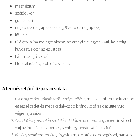
magnézium
szőlőcukor
gumis fásli
ragtapasz (ragtapaszszalag, Rivanolos ragtapasz)
kötszer
túlélőfólia (ha meleget akarsz, az arany fele legyen kívül, ha pedig
hűvöset, akkor az ezüstös)
háromszögű kendő
hidratálási sók, izotonikus italok
A természetjáró tízparancsolata
Csak olyan útra vállalkozzál. amilyet elbírsz
, mert különben kockáztatod
egészségedet és megakadályozod kiránduló társaidat útitervük
végrehajtásában.
Az indulásra, visszatérésre kitűzött időben pontosan légy jelen
; inkább te
várj az indulásra tíz percet, semhogy tereád várjanak ötöt.
Ne légy senkinek terhére
; légy vidám, de örökös fecsegéssel, hangos