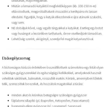
lassítanak, majd megállnak.
Miután a lemaradó kutyáktól megfelelőképpen (kb. 100-150 m-re)
eltávolodtunk, megpróbálhatunk visszaülni a kerékpárra és lassan
elindulni. Figyeljük, hogy a kutyák elkezdenek-e újra utánunk szaladni,
vagy sem.
NE dobáljuk kővel, vagy egyéb tárgyakkal a kutyákat. Esetleg egy botot
vagy husángot a kezünkben tarthatunk, de ne viselkedjünk támadóan.
Lehetőség szerint, aki igényli, szerelje fel magát kutyariasztóval.
Elsősegélycsomag
A biztonságos túrázás érdekében összeállítottunk számotokra egy listát olyan
szükséges gyógyszerekkel és egészségügyi kellékekkel, amelyeknek hasznát
vehetitek sérülések, balesetek, rosszullét esetén. Kérünk, amennyiben tőletek
telik, szerezzétek be ezeket, és hozzátok magatokkal a túrára:
minden akut és krónikus betegségre szükséges gyógyszer
fájdalomcsillapító (pl. Ibuprofen, Ketoprofen, Paracetamol)
hasmenés elleni gyógyszer (pl. Loperamid, Saprosan)