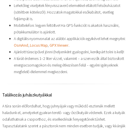
Lehetőleg viseljetek fényvisszaverő elemekkel ellátott felsőruházatot
(sötétben kötelező!). Hozzatok magatokkal esőkabátot, esetleg
fejlámpát is.
Mobiltelefon: legyen feltöltve! Ha GPS-funkciót is akartok használni,
pótakkumulátor is ajánlott.
A digitális nyomvonalat az alábbi applikációk egyikével lehet megnyitni:
OsmAnd
,
Locus Map
,
GPX Viewer
.
Ajánlott túracipővel jönni (helyenként gyalogolni, kerékpárt tolni is kell)!
A túrát érdemes 1–2 liter vízzel, valamint – a szervezők által biztosított
energiacsomagokon és meleg étkezésen felül – egyéni igényeknek
megfelelő élelemmel megkezdeni.
Találkozás juhászkutyákkal
A túra során előfordulhat, hogy juhnyájak vagy működő esztenák mellett
haladunk el, amelyeket gyakran terelő- vagy őrzőkutyák védenek. Ezek a kutyák
odafuthatnak a csoporthoz, és viselkedésük fenyegetőnek tűnhet.
Tapasztalataink szerint a pásztorok nem minden esetben tudják, vagy kívánják