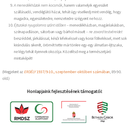
A menedékházak nem kocsmák
, hanem valamelyik egyesület
szállásadó, vendéglátó házai, tehát úgy viselkedj mint vendég, hogy
magadra, egyesületedre, nemzetedre szégyent ne hozz.
Éjtszakai nyugalomra szánt időben
– menedékházban, magánlakásban,
szénapadláson, sátorban vagy bárhol másutt –
ne zavard testvéreidet
beszéddel, járkálással, késői lefekvéssel vagy korai fölkeléssel, mert sok
kirándulás sikerét, örömét tette már tönkre egy-egy álmatlan éjtszaka,
ne légy tehát ilyennek okozója. Közelítsd meg a természetjáró
mintaképét!
(Megjelent az
ERDÉLY
1937/9-10., szeptember-októberi számában
, 89-90.
old.)
Honlapjaink fejlesztésének támogatói: