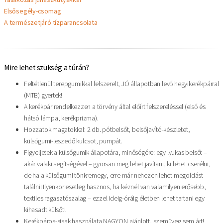
Elsősegély-csomag
A természetjáró tízparancsolata
Mire lehet szükség a túrán?
Feltétlenül terepgumikkal felszerelt, JÓ állapotban levő hegyikerékpárral
(MTB) gyertek!
A kerékpár rendelkezzen a törvény által előírt felszereléssel (első és
hátsó lámpa, kerékprizma).
Hozzatok magatokkal: 2 db. pótbelsőt, belsőjavító-készletet,
külsőgumi-leszedő kulcsot, pumpát.
Figyeljetek a külsőgumik állapotára, minőségére: egy lyukas belsőt –
akár valaki segítségével – gyorsan meg lehet javítani, ki lehet cserélni,
de ha a külsőgumi tönkremegy, erre már nehezen lehet megoldást
találni! Ilyenkor esetleg hasznos, ha kéznél van valamilyen erősebb,
textiles ragasztószalag – ezzel ideig-óráig életben lehet tartani egy
kihasadt külsőt!
Kerékpáros-sisak használata NAGYON ajánlott, szemüveg sem árt!