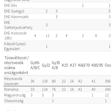
EKE Dés
1
1
EKE Gyergyó
2
3
5
EKE Háromszék
3
3
EKE
3
3
Székelyudvarhely
EKE-Kolozsvár
4
11
2
4
2
6
2
1891
Kárpát Gyepű
1
1
Egyesület
Túraváltozat /
résztvevők
GyKh
Gy35
Gy22
K15
K37
K60/70
K85/95
Öss
száma
A/B/C
A/B
országonként
Résztvevők
36
119
80
22
16
42
41
356
összesen
Románia
33
114
76
22
16
42
40
343
Magyarország
3
5
3
1
12
Olaszország
1
1