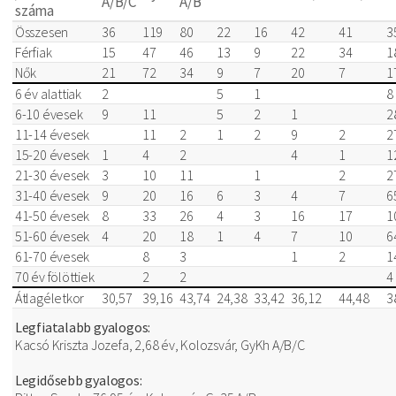
A/B/C
A/B
száma
Összesen
36
119
80
22
16
42
41
3
Férfiak
15
47
46
13
9
22
34
1
Nők
21
72
34
9
7
20
7
1
6 év alattiak
2
5
1
8
6-10 évesek
9
11
5
2
1
2
11-14 évesek
11
2
1
2
9
2
2
15-20 évesek
1
4
2
4
1
1
21-30 évesek
3
10
11
1
2
2
31-40 évesek
9
20
16
6
3
4
7
6
41-50 évesek
8
33
26
4
3
16
17
1
51-60 évesek
4
20
18
1
4
7
10
6
61-70 évesek
8
3
1
2
1
70 év fölöttiek
2
2
4
Átlagéletkor
30,57
39,16
43,74
24,38
33,42
36,12
44,48
3
Legfiatalabb gyalogos:
Kacsó Kriszta Jozefa, 2,68 év, Kolozsvár, GyKh A/B/C
Legidősebb gyalogos: