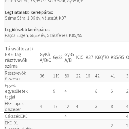
Pitton Sandu, 76,95 év, Kolozsvár, Gy35 A/B
Legfiatalabb kerékpáros:
Szima Sára, 1,36 év, Válaszút, K37
Legidősebb kerékpáros:
Pașca Eugen, 68,89 év, Szászfenes, K85/95
Túraváltozat /
EKE-tag
GyKh
Gy35
Gy22
K15
K37
K60/70
K85/95
Ö
résztvevők
A/B/C
A/B
száma
Résztvevők
36
119
80
22
16
42
41
3
összesen
Egyéb
egyesületek
9
4
8
6
2
tagjai
EKE-tagok
4
17
12
4
3
8
4
összesen
CsíkszékiEKE
4
4
EKE '91
2
2
Nagyvárad-Bihar