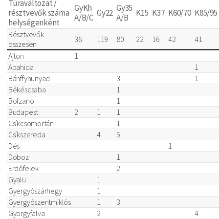
Túraváltozat /
GyKh
Gy35
résztvevők száma
Gy22
K15
K37
K60/70
K85/95
A/B/C
A/B
helységenként
Résztvevők
36
119
80
22
16
42
41
összesen
Ajton
1
Apahida
1
Bánffyhunyad
3
1
Békéscsaba
1
Bolzano
1
Budapest
2
1
1
Csíkcsomortán
1
Csíkszereda
4
5
Dés
1
Doboz
1
Erdőfelek
2
Gyalu
1
Gyergyószárhegy
1
Gyergyószentmiklós
1
3
Györgyfalva
2
4