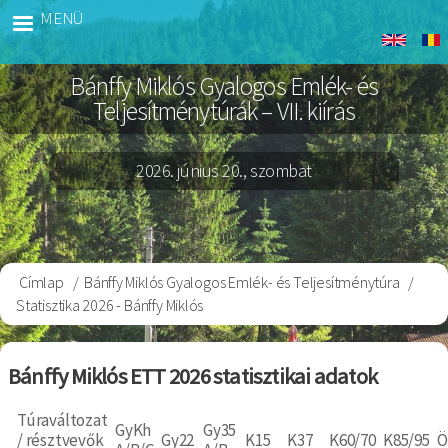
Ugrás
MENÜ
Banffy
a
Gyalog
tartalomra
Bánffy Miklós Gyalogos Emlék- és
Teljesítménytúrák – VII. kiírás
2026. június 20., szombat
Címlap
Bánffy Miklós Gyalogos Emlék- és Teljesítménytúra
Morzsa
Statisztika 2026 - Bánffy Miklós
Bánffy Miklós ETT 2026 statisztikai adatok
Túraváltozat
GyKh
Gy35
/ résztvevők
Gy22
K15
K37
K60/70
K85/95
Ö