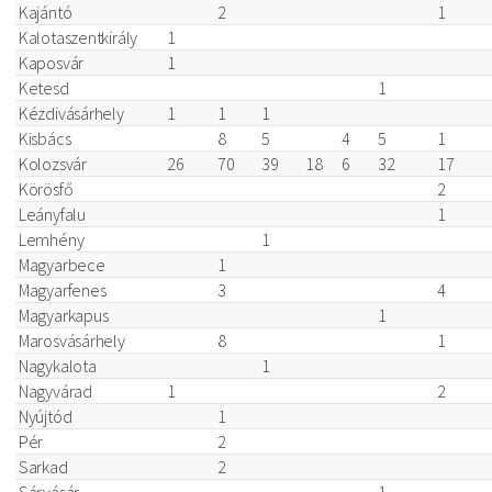
Kajántó
2
1
Kalotaszentkirály
1
Kaposvár
1
Ketesd
1
Kézdivásárhely
1
1
1
Kisbács
8
5
4
5
1
Kolozsvár
26
70
39
18
6
32
17
Körösfő
2
Leányfalu
1
Lemhény
1
Magyarbece
1
Magyarfenes
3
4
Magyarkapus
1
Marosvásárhely
8
1
Nagykalota
1
Nagyvárad
1
2
Nyújtód
1
Pér
2
Sarkad
2
Sárvásár
1