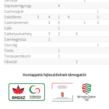
Sepsiszentgyörgy
4
Szamosújvár
1
Szászfenes
3
4
1
4
1
Szatmárnémeti
3
5
1
3
Szék
1
Székelyudvarhely
3
2
4
Szentegyháza
1
Szucság
1
Torda
1
Tordaszentlászló
1
Válaszút
2
Honlapjaink fejlesztésének támogatói: