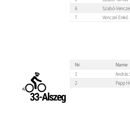
6
Szabó-Vencze
7
Venczel Enikő
Nr.
Name
1
András
2
Papp H