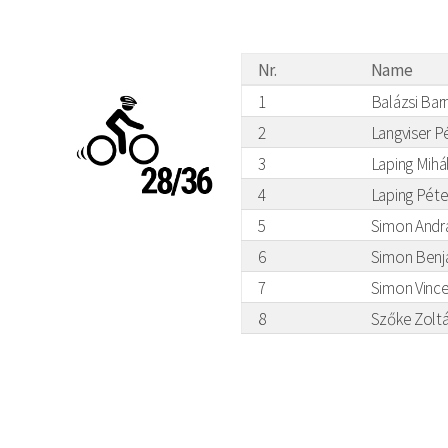
Nr.
Name
1
Balázsi Bar
2
Langviser P
3
Laping Mihá
4
Laping Péte
5
Simon Andr
6
Simon Benj
7
Simon Vinc
8
Szőke Zolt