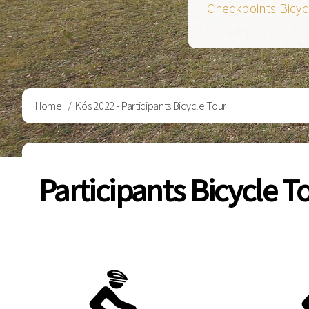
Checkpoints Bicyc
Breadcrumb
Home
Kós 2022 - Participants Bicycle Tour
Participants Bicycle T