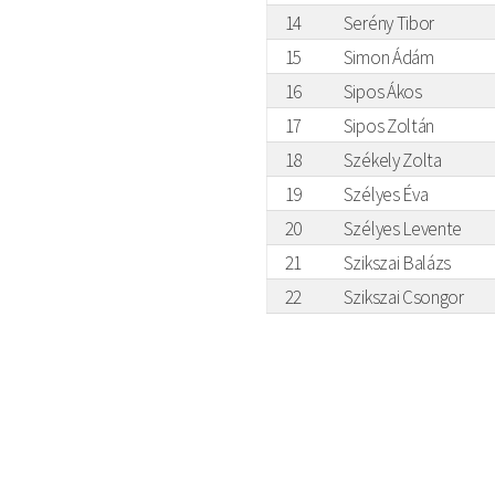
14
Serény Tibor
15
Simon Ádám
16
Sipos Ákos
17
Sipos Zoltán
18
Székely Zolta
19
Szélyes Éva
20
Szélyes Levente
21
Szikszai Balázs
22
Szikszai Csongor