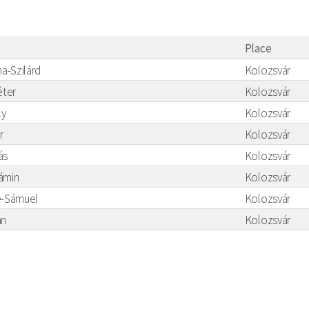
Place
na-Szilárd
Kolozsvár
éter
Kolozsvár
ly
Kolozsvár
r
Kolozsvár
ás
Kolozsvár
ámin
Kolozsvár
e-Sámuel
Kolozsvár
án
Kolozsvár