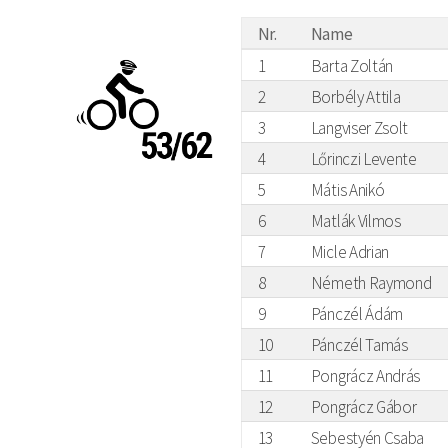
Nr.
Name
1
Barta Zoltán
2
Borbély Attila
3
Langviser Zsolt
4
Lőrinczi Levente
5
Mátis Anikó
6
Matlák Vilmos
7
Micle Adrian
8
Németh Raymond
9
Pánczél Ádám
10
Pánczél Tamás
11
Pongrácz András
12
Pongrácz Gábor
13
Sebestyén Csaba