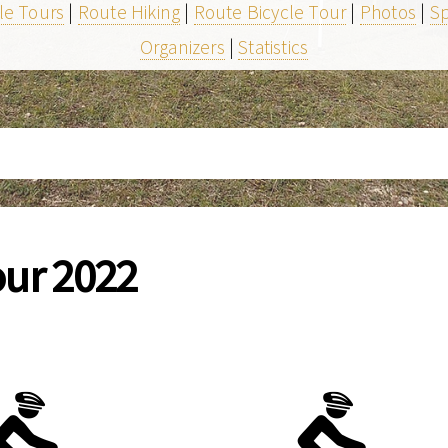
le Tours
|
Route Hiking
|
Route Bicycle Tour
|
Photos
|
S
Organizers
|
Statistics
our 2022