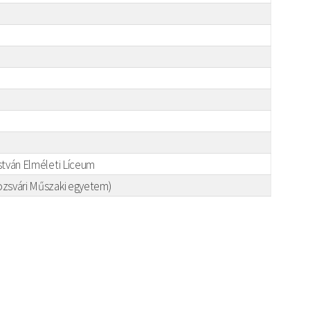
István Elméleti Líceum
lozsvári Műszaki egyetem)