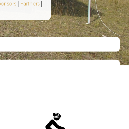
ponsors
|
Partners
|