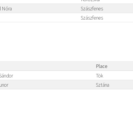
l Nóra
Szászfenes
Szászfenes
Place
 Sándor
Tök
unor
Sztána