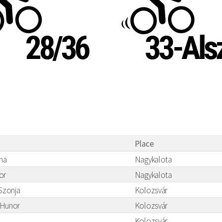
Place
ma
Nagykalota
or
Nagykalota
Szonja
Kolozsvár
-Hunor
Kolozsvár
Kolozsvár