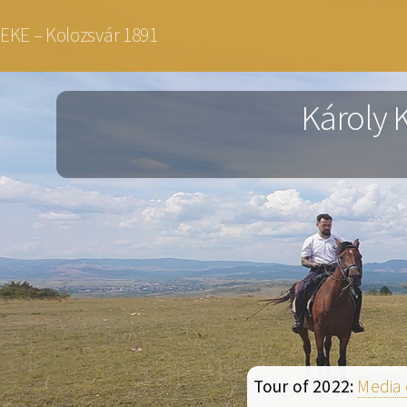
Skip
EKE – Kolozsvár 1891
to
main
Károly 
content
Tour of 2022:
Media 