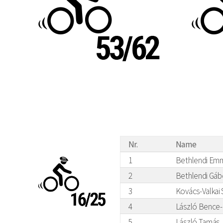
Nr.
Name
1
Bethlendi Em
2
Bethlendi Gáb
3
Kovács-Valkai 
4
László Bence
5
László Tamás