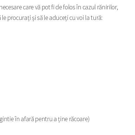
cesare care vă pot fi de folos în cazul rănirilor,
 procurați și să le aduceți cu voi la tură:
gintie în afară pentru a ține răcoare)