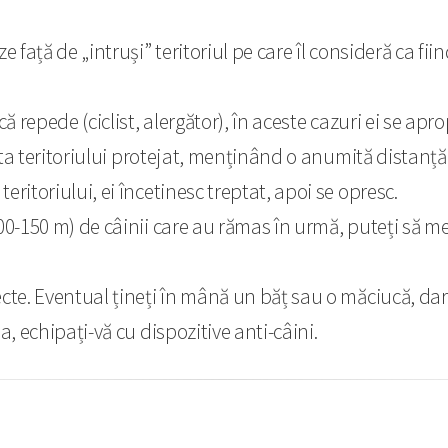
 față de „intruși” teritoriul pe care îl consideră ca fiind 
șcă repede (ciclist, alergător), în aceste cazuri ei se a
imita teritoriului protejat, menținând o anumită distanță
eritoriului, ei încetinesc treptat, apoi se opresc.
100-150 m) de câinii care au rămas în urmă, puteți să m
ecte. Eventual țineți în mână un băț sau o măciucă, da
a, echipați-vă cu dispozitive anti-câini.