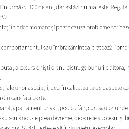
 în urmă cu 100 de ani, dar astăzi nu mai este. Regula
tiv.
înteți în orice moment și poate cauza probleme serioas
 comportamentul sau îmbrăcămintea, tratează-i omeneșt
eputația excursioniștilor; nu distruge bunurile altora, 
.
eți ale unor asociații, deci în calitatea ta de oaspete c
 din care faci parte.
bană, apartament privat, pod cu fân, cort sau oriunde
sau sculându-te prea devreme, deoarece succesul și buc
acestora. Străduiește-te să fii drumețul exemplar!