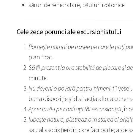
săruri de rehidratare, băuturi izotonice
Cele zece porunci ale excursionistului
Pornește numai pe trasee pe care le poți p
planificat.
Să fii prezent la ora stabilită de plecare și d
minute.
Nu deveni o povară pentru nimeni
; fii vese
buna dispoziție și distracția altora cu rem
Apreciază-i pe confrații tăi excursioniști
, înc
Iubește natura, păstreaz-o în starea ei origi
sau al asociației din care faci parte; arde