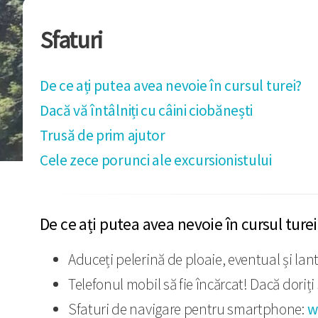
Sfaturi
De ce ați putea avea nevoie în cursul turei?
Dacă vă întâlniți cu câini ciobănești
Trusă de prim ajutor
Cele zece porunci ale excursionistului
De ce ați putea avea nevoie în cursul turei
Aduceți pelerină de ploaie, eventual și lan
Telefonul mobil să fie încărcat! Dacă doriț
Sfaturi de navigare pentru smartphone:
w