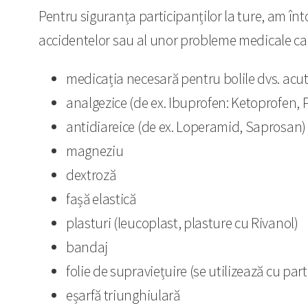
Pentru siguranța participanților la ture, am înto
accidentelor sau al unor probleme medicale care p
medicația necesară pentru bolile dvs. acut
analgezice (de ex. Ibuprofen: Ketoprofen,
antidiareice (de ex. Loperamid, Saprosan)
magneziu
dextroză
fașă elastică
plasturi (leucoplast, plasture cu Rivanol)
bandaj
folie de supraviețuire (se utilizează cu par
eșarfă triunghiulară