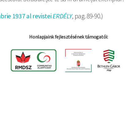
ie 1937 al revistei
ERDÉLY
, pag. 89-90.)
Honlapjaink fejlesztésének támogatói: