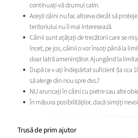
continuați-vă drumul calm.
Acești câini nu fac altceva decât să protejeze
teritoriului nu îi mai interesează.
Câinii sunt ațâțați de trecătorii care se mi
încet, pe jos, câinii o vor însoți până la l
doar latră amenințător. Ajungând la limita t
După ce v-ați îndepărtat suficient (la cca 
să alerge din nou spre dvs.?
NU aruncați în câini cu pietre sau alte obi
În măsura posibilităților, dacă simțiți nevoi
Trusă de prim ajutor