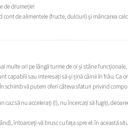
e de drumeție!
ând cont de alimentele (fructe, dulciuri) și mâncarea cal
mai multe ori pe lângă turme de oi și stâne funcționale, 
t capabili sau interesați să-și țină câinii în frâu. Ca 
 În schimb vă putem oferi câteva sfaturi privind compo
n caz să nu accelerați (!), nu încercați să fugiți, deoa
nd), întoarceți-vă brusc cu fața spre el: în această situ