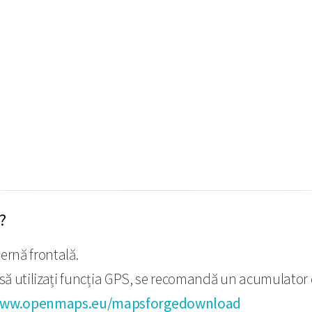
?
ternă frontală.
i să utilizați funcția GPS, se recomandă un acumulator 
ww.openmaps.eu/mapsforgedownload