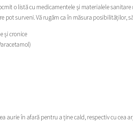
cmit o listă cu medicamentele și materialele sanitare ne
ot surveni. Vă rugăm ca în măsura posibilităților, să le
e și cronice
 Paracetamol)
tea aurie în afară pentru a ține cald, respectiv cu cea ar