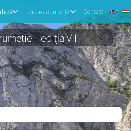
Contact
rhivă
Ture de anduranță
umeție – ediția VII