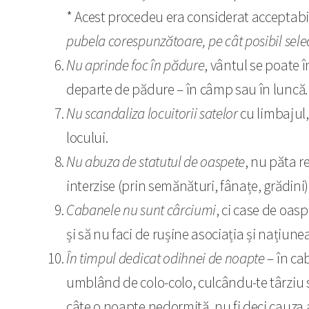
* Acest procedeu era considerat acceptabil
pubela corespunzătoare, pe cât posibil selec
Nu aprinde foc în pădure
, vântul se poate 
departe de pădure – în câmp sau în luncă.
Nu scandaliza locuitorii satelor
cu limbajul,
locului.
Nu abuza de statutul de oaspete
, nu păta r
interzise (prin semănături, fânațe, grădini)
Cabanele nu sunt cârciumi
, ci case de oasp
și să nu faci de rușine asociația și națiunea
În timpul dedicat odihnei de noapte
– în ca
umblând de colo-colo, culcându-te târziu 
câte o noapte nedormită, nu fi deci cauza 