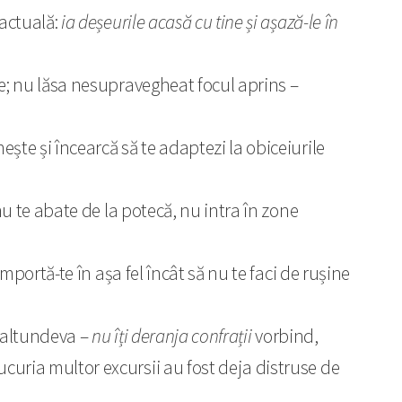
 actuală:
ia deșeurile acasă cu tine și așază-le în
e; nu lăsa nesupravegheat focul aprins –
e și încearcă să te adaptezi la obiceiurile
nu te abate de la potecă, nu intra în zone
omportă-te în așa fel încât să nu te faci de rușine
 altundeva –
nu îți deranja confrații
vorbind,
uria multor excursii au fost deja distruse de