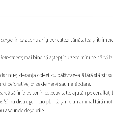
arcurge
, în caz contrar îți periclitezi sănătatea și îți î
e întoarcere
; mai bine să aștepți tu zece minute până la p
l, dar nu-ți deranja colegii cu pălăvrăgeală fără sfârșit s
arci peiorative, crize de nervi sau nerăbdare.
earcă să fii folositor în colectivitate, ajută-i pe cei aflaț
nală
; nu distruge nicio plantă și niciun animal fără mot
 sau ascunde deșeurile.