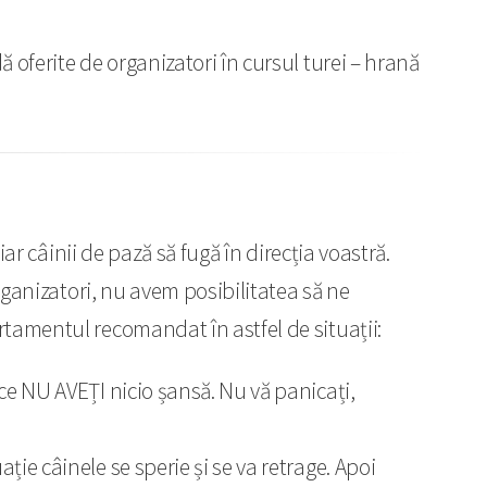
dă oferite de organizatori în cursul turei – hrană
iar câinii de pază să fugă în direcția voastră.
organizatori, nu avem posibilitatea să ne
rtamentul recomandat în astfel de situații:
rece NU AVEȚI nicio șansă. Nu vă panicați,
ație câinele se sperie și se va retrage. Apoi