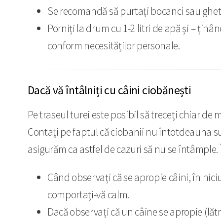
Se recomandă să purtați bocanci sau ghet
Porniți la drum cu 1-2 litri de apă și – țin
conform necesităților personale.
Dacă vă întâlniți cu câini ciobănești
Pe traseul turei este posibil să treceți chiar de 
Contați pe faptul că ciobanii nu întotdeauna sun
asigurăm ca astfel de cazuri să nu se întâmple.
Când observați că se apropie câini, în niciu
comportați-vă calm.
Dacă observați că un câine se apropie (lătrâ