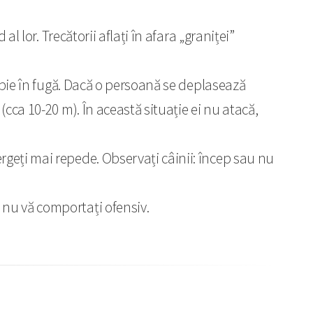
al lor. Trecătorii aflați în afara „graniței”
propie în fugă. Dacă o persoană se deplasează
 (cca 10-20 m). În această situație ei nu atacă,
ergeți mai repede. Observați câinii: încep sau nu
r nu vă comportați ofensiv.