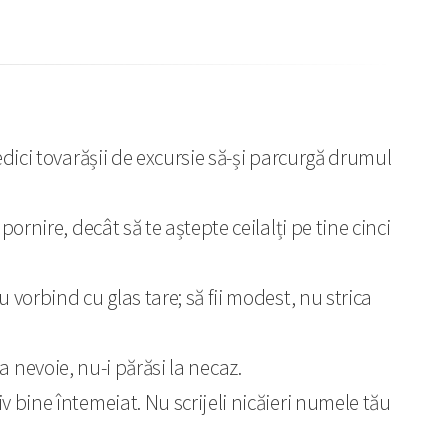
mpiedici tovarășii de excursie să-și parcurgă drumul
ornire, decât să te aștepte ceilalți pe tine cinci
au vorbind cu glas tare; să fii modest, nu strica
i la nevoie, nu-i părăsi la necaz.
iv bine întemeiat. Nu scrijeli nicăieri numele tău