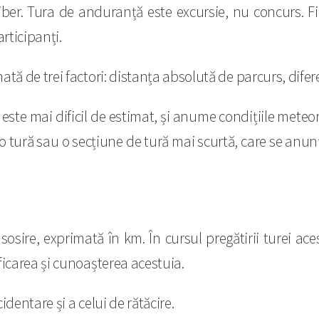
ber. Tura de anduranță este excursie, nu concurs. Fiec
articipanți.
tă de trei factori: distanța absolută de parcurs, difer
ct este mai dificil de estimat, și anume condițiile mete
i o tură sau o secțiune de tură mai scurtă, care se an
 sosire, exprimată în km. În cursul pregătirii turei a
ficarea și cunoașterea acestuia.
dentare și a celui de rătăcire.