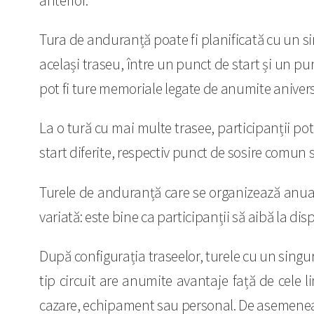
anterior.
Tura de anduranță poate fi planificată cu un si
același traseu, între un punct de start și un p
pot fi ture memoriale legate de anumite aniver
La o tură cu mai multe trasee, participanții po
start diferite, respectiv punct de sosire comun 
Turele de anduranță care se organizează anual 
variată: este bine ca participanții să aibă la dis
După configurația traseelor, turele cu un singur 
tip circuit are anumite avantaje față de cele l
cazare, echipament sau personal. De asemenea, 