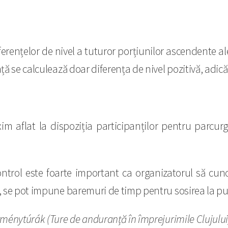
ferențelor de nivel a tuturor porțiunilor ascendente al
ță se calculează doar diferența de nivel pozitivă, adică
 aflat la dispoziția participanților pentru parcurge
ntrol este foarte important ca organizatorul să cu
ă, se pot impune baremuri de timp pentru sosirea la pu
tménytúrák (Ture de anduranță în împrejurimile Clujului