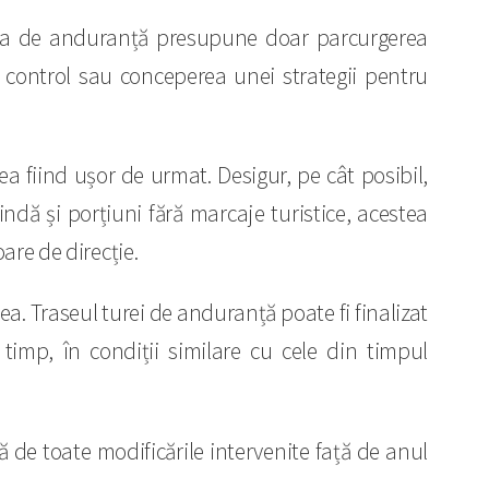
 tura de anduranță presupune doar parcurgerea
e control sau conceperea unei strategii pentru
a fiind ușor de urmat. Desigur, pe cât posibil,
ndă și porțiuni fără marcaje turistice, acestea
are de direcție.
ea. Traseul turei de anduranță poate fi finalizat
mp, în condiții similare cu cele din timpul
 de toate modificările intervenite față de anul