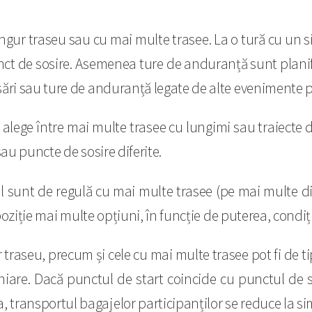
ngur traseu sau cu mai multe trasee. La o tură cu un si
unct de sosire. Asemenea ture de anduranță sunt planif
sări sau ture de anduranță legate de alte evenimente p
t alege între mai multe trasee cu lungimi sau traiecte
sau puncte de sosire diferite.
sunt de regulă cu mai multe trasee (pe mai multe dis
poziție mai multe opțiuni, în funcție de puterea, condiți
traseu, precum și cele cu mai multe trasee pot fi de tip
iniare. Dacă punctul de start coincide cu punctul de so
transportul bagajelor participanților se reduce la si