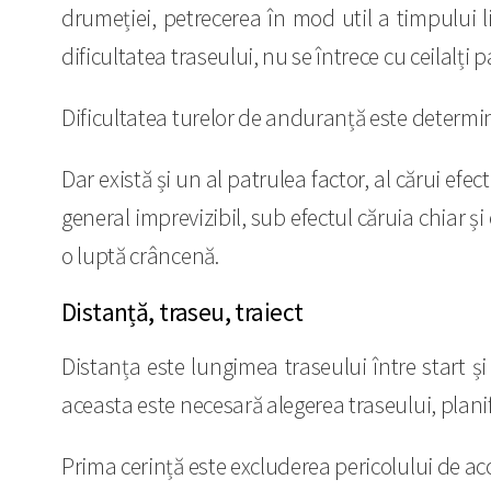
drumeției, petrecerea în mod util a timpului li
dificultatea traseului, nu se întrece cu ceilalți p
Dificultatea turelor de anduranță este determina
Dar există și un al patrulea factor, al cărui efe
general imprevizibil, sub efectul căruia chiar ș
o luptă crâncenă.
Distanță, traseu, traiect
Distanța este lungimea traseului între start și
aceasta este necesară alegerea traseului, plani
Prima cerință este excluderea pericolului de acci