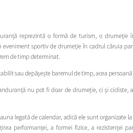
uranță reprezintă o formă de turism, o drumeție î
 eveniment sportiv de drumeție în cadrul căruia part
barem de timp determinat.
tabilit sau depășește baremul de timp, acea persoană 
nduranță nu pot fi doar de drumeție, ci și cicliste, a
una legată de calendar, adică ele sunt organizate la
irea performanței, a formei fizice, a rezistenței part