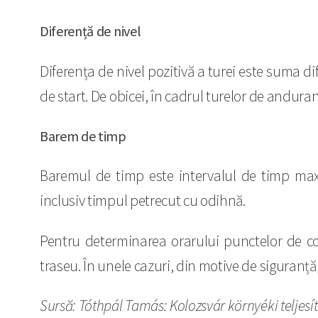
Diferență de nivel
Diferența de nivel pozitivă a turei este suma di
de start. De obicei, în cadrul turelor de anduran
Barem de timp
Baremul de timp este intervalul de timp maxim
inclusiv timpul petrecut cu odihnă.
Pentru determinarea orarului punctelor de co
traseu. În unele cazuri, din motive de siguranț
Sursă: Tóthpál Tamás: Kolozsvár környéki teljesí