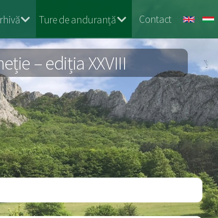
Contact
rhivă
Ture de anduranță
ie – ediția XXVIII