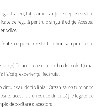
ngur traseu, toți participanții se deplasează pe
icate de regulă pentru o singură ediție. Acestea
eriodice.
 diferite, cu punct de start comun sau puncte de
tanțe). În acest caz este vorba de o ofertă mai
a fizică și experiența fiecăruia.
 circuit sau de tip liniar. Organizarea turelor de
sire, acest lucru reduce dificultățile legate de
mpla depozitare a acestora.