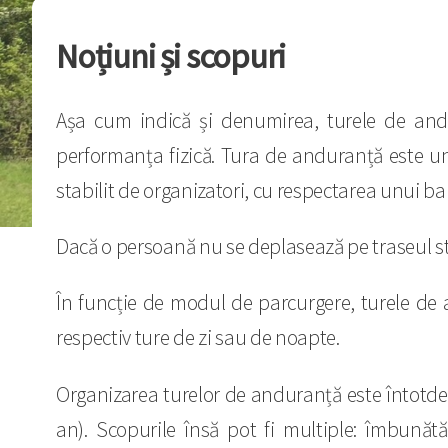
Noțiuni și scopuri
Așa cum indică și denumirea, turele de and
performanța fizică. Tura de anduranță este un
stabilit de organizatori, cu respectarea unui 
Dacă o persoană nu se deplasează pe traseul s
În funcție de modul de parcurgere, turele de a
respectiv ture de zi sau de noapte.
Organizarea turelor de anduranță este întotdea
an). Scopurile însă pot fi multiple: îmbunătăț