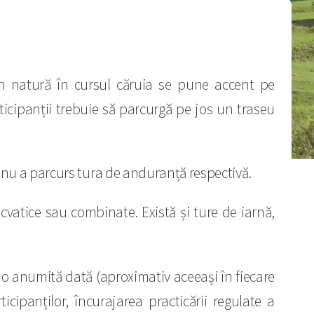
n natură în cursul căruia se pune accent pe
icipanții trebuie să parcurgă pe jos un traseu
nu a parcurs tura de anduranță respectivă.
cvatice sau combinate. Există și ture de iarnă,
 o anumită dată (aproximativ aceeași în fiecare
icipanților, încurajarea practicării regulate a