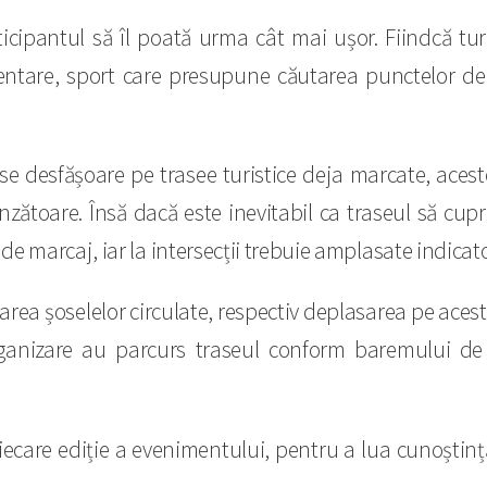
participantul să îl poată urma cât mai ușor. Fiindcă
orientare, sport care presupune căutarea punctelor d
e desfășoare pe trasee turistice deja marcate, aceste
zătoare. Însă dacă este inevitabil ca traseul să cupri
e marcaj, iar la intersecții trebuie amplasate indicato
area șoselelor circulate, respectiv deplasarea pe acest
anizare au parcurs traseul conform baremului de ti
iecare ediție a evenimentului, pentru a lua cunoștință