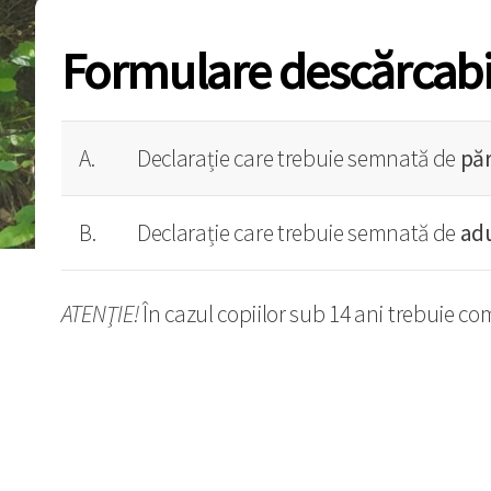
Formulare descărcabi
A.
Declarație care trebuie semnată de
păr
B.
Declarație care trebuie semnată de
adu
ATENŢIE!
În cazul copiilor sub 14 ani trebuie co