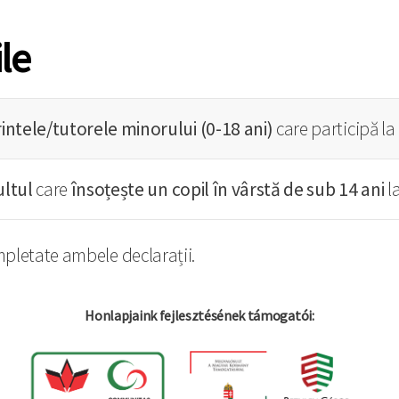
le
intele/tutorele minorului (0-18 ani)
care participă l
ltul
care
însoțește un copil în vârstă de sub 14 ani
l
mpletate ambele declarații.
Honlapjaink fejlesztésének támogatói: