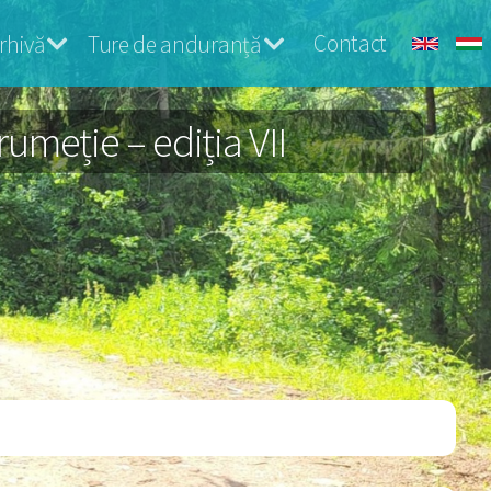
Contact
rhivă
Ture de anduranță
umeție – ediția VII