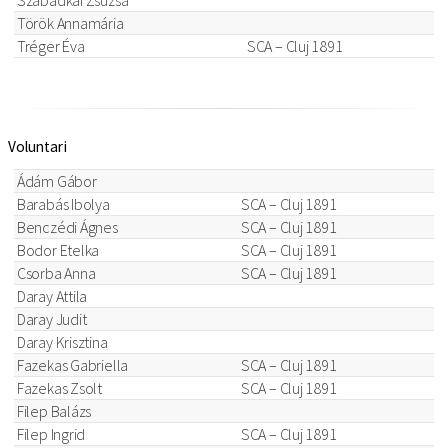
Török Annamária
Tréger Éva
SCA – Cluj 1891
Voluntari
Ádám Gábor
Barabás Ibolya
SCA – Cluj 1891
Benczédi Ágnes
SCA – Cluj 1891
Bodor Etelka
SCA – Cluj 1891
Csorba Anna
SCA – Cluj 1891
Daray Attila
Daray Judit
Daray Krisztina
Fazekas Gabriella
SCA – Cluj 1891
Fazekas Zsolt
SCA – Cluj 1891
Filep Balázs
Filep Ingrid
SCA – Cluj 1891