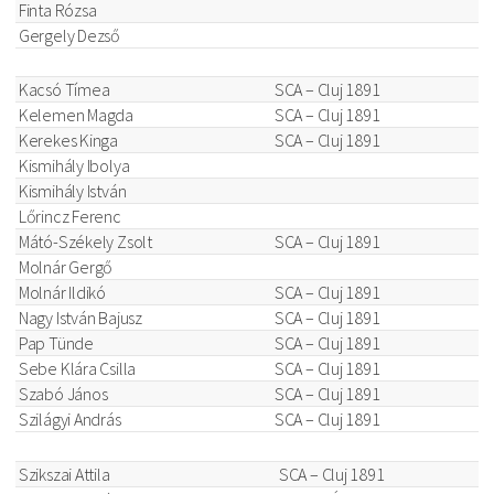
Finta Rózsa
Gergely Dezső
Kacsó Tímea
SCA – Cluj 1891
Kelemen Magda
SCA – Cluj 1891
Kerekes Kinga
SCA – Cluj 1891
Kismihály Ibolya
Kismihály István
Lőrincz Ferenc
Mátó-Székely Zsolt
SCA – Cluj 1891
Molnár Gergő
Molnár Ildikó
SCA – Cluj 1891
Nagy István Bajusz
SCA – Cluj 1891
Pap Tünde
SCA – Cluj 1891
Sebe Klára Csilla
SCA – Cluj 1891
Szabó János
SCA – Cluj 1891
Szilágyi András
SCA – Cluj 1891
Szikszai Attila
SCA – Cluj 1891