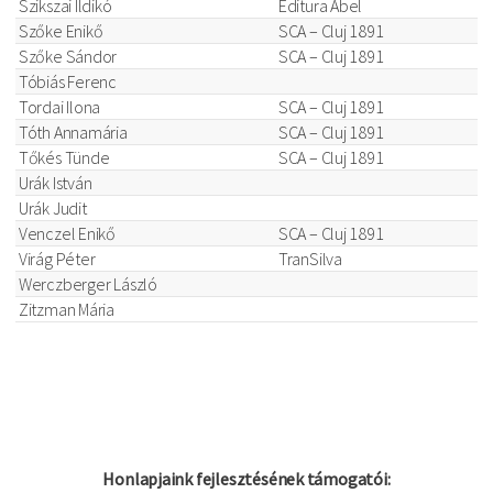
Szikszai Ildikó
Editura Ábel
Szőke Enikő
SCA – Cluj 1891
Szőke Sándor
SCA – Cluj 1891
Tóbiás Ferenc
Tordai Ilona
SCA – Cluj 1891
Tóth Annamária
SCA – Cluj 1891
Tőkés Tünde
SCA – Cluj 1891
Urák István
Urák Judit
Venczel Enikő
SCA – Cluj 1891
Virág Péter
TranSilva
Werczberger László
Zitzman Mária
Honlapjaink fejlesztésének támogatói: