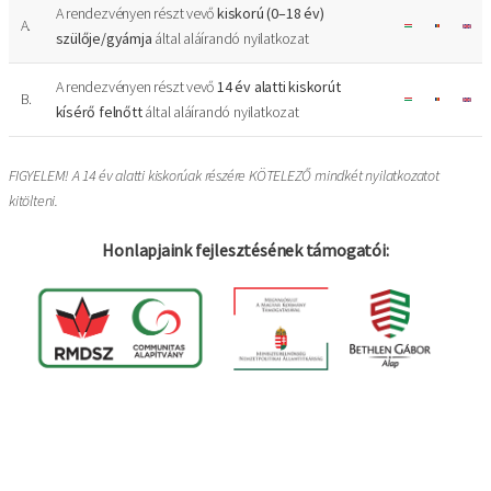
A rendezvényen részt vevő
kiskorú (0–18 év)
A.
szülője/gyámja
által aláírandó nyilatkozat
A rendezvényen részt vevő
14 év alatti kiskorút
B.
kísérő
felnőtt
által aláírandó nyilatkozat
FIGYELEM! A 14 év alatti kiskorúak részére KÖTELEZŐ mindkét nyilatkozatot
kitölteni.
Honlapjaink fejlesztésének támogatói:
Bejelentkezés
Felhasználói