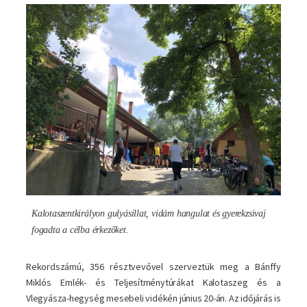
Kép
Kalotaszentkirályon gulyásillat, vidám hangulat és gyerekzsivaj
fogadta a célba érkezőket.
Rekordszámú, 356 résztvevővel szerveztük meg a Bánffy
Miklós Emlék- és Teljesítménytúrákat Kalotaszeg és a
Vlegyásza-hegység mesebeli vidékén június 20-án. Az időjárás is