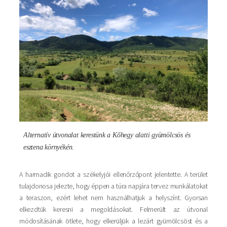
Alternatív útvonalat kerestünk a Kőhegy alatti gyümölcsös és
esztena környékén.
A harmadik gondot a székelyjói ellenőrzőpont jelentette. A terület
tulajdonosa jelezte, hogy éppen a túra napjára tervez munkálatokat
a teraszon, ezért lehet nem használhatjuk a helyszínt. Gyorsan
elkezdtük keresni a megoldásokat. Felmerült az útvonal
módosításának ötlete, hogy elkerüljük a lezárt gyümölcsöst és a