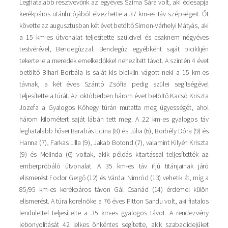
Legfiatalabb résztvevőnk az egyéves Szima Sára volt, aki édesapja
kerékpáros utánfutójából élvezhette a 37 km-es táv szépségeit. Őt
követte az augusztusban két évet betöltő Simon-Várhelyi Mátyás, aki
a 15 km-es útvonalat teljesítette szüleivel és csaknem négyéves
testvérével, Bendegúzzal. Bendegúz egyébként saját biciklijén
tekerte le a meredek emelkedőkkel nehezített távot. A szintén 4 évet
betöltő Bihari Borbála is saját kis biciklin vágott neki a 15 km-es
távnak, a két éves Szántó Zsófia pedig szülei segítségével
teljesítette a túrát. Az októberben három évet betöltő Kacsó Kriszta
Jozefa a Gyalogos Kőhegy túrán mutatta meg ügyességét, ahol
három kilométert saját lábán tett meg. A 22 km-es gyalogos táv
legfiatalabb hősei Barabás Edina (8) és Júlia (6), Borbély Dóra (9) és
Hanna (7), Farkas Lilla (9), Jakab Botond (7), valamint Kilyén Kriszta
(9) és Melinda (6) voltak, akik példás kitartással teljesítették az
emberpróbáló útvonalat. A 35 km-es táv ifjú titánjainak járó
elismerést Fodor Gergő (12) és Várdai Nimród (13) vehetik át, míg a
85/95 km-es kerékpáros távon Gál Csanád (14) érdemel külön
elismerést. A túra korelnöke a 76 éves Pitton Sandu volt, aki fiatalos
lendülettel teljesítette a 35 km-es gyalogos távot. A rendezvény
lebonyolítását 42 lelkes önkéntes segítette, akik szabadidejüket