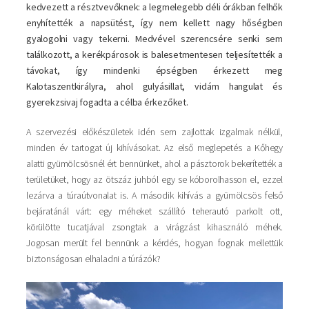
kedvezett a résztvevőknek: a legmelegebb déli órákban felhők
enyhítették a napsütést, így nem kellett nagy hőségben
gyalogolni vagy tekerni. Medvével szerencsére senki sem
találkozott, a kerékpárosok is balesetmentesen teljesítették a
távokat, így mindenki épségben érkezett meg
Kalotaszentkirályra, ahol gulyásillat, vidám hangulat és
gyerekzsivaj fogadta a célba érkezőket.
A szervezési előkészületek idén sem zajlottak izgalmak nélkül,
minden év tartogat új kihívásokat. Az első meglepetés a Kőhegy
alatti gyümölcsösnél ért bennünket, ahol a pásztorok bekerítették a
területüket, hogy az ötszáz juhból egy se kóborolhasson el, ezzel
lezárva a túraútvonalat is. A második kihívás a gyümölcsös felső
bejáratánál várt: egy méheket szállító teherautó parkolt ott,
körülötte tucatjával zsongtak a virágzást kihasználó méhek.
Jogosan merült fel bennünk a kérdés, hogyan fognak mellettük
biztonságosan elhaladni a túrázók?
Kép