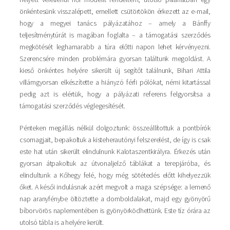
önkéntesünk visszalépett, emellett csütörtökön érkezett az e-mail,
hogy a megyei tanács pályázatához – amely a Bánffy
teljesítménytúrát is magában foglalta – a támogatási szerződés
megkötését leghamarabb a túra előtti napon lehet kérvényezni.
Szerencsére minden problémára gyorsan találtunk megoldást. A
kieső önkéntes helyére sikerült új segítőt találnunk, Bihari Attila
villámgyorsan elkészítette a hiányzó férfi pólókat, némi kitartással
pedig azt is elértük, hogy a pályázati referens felgyorsítsa a
támogatási szerződés véglegesítését.
Pénteken megállás nélkül dolgoztunk: összeállítottuk a pontbírók
csomagjait, bepakoltuk a kisteherautónyi felszerelést, de így is csak
este hat után sikerült elindulnunk Kalotaszentkirályra. Érkezés után
gyorsan átpakoltuk az útvonaljelző táblákat a terepjáróba, és
elindultunk a Kőhegy felé, hogy még sötétedés előtt kihelyezzük
őket. A késői indulásnak azért megvolt a maga szépsége: a lemenő
nap aranyfénybe öltöztette a domboldalakat, majd egy gyönyörű
bíborvörös naplementében is gyönyörködhettünk. Este tíz órára az
utolsó tábla is a helyére került.