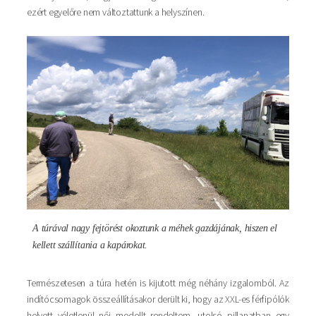
ezért egyelőre nem változtattunk a helyszínen.
Kép
A túrával nagy fejtörést okoztunk a méhek gazdájának, hiszen el
kellett szállítania a kapárokat.
Természetesen a túra hetén is kijutott még néhány izgalomból. Az
indítócsomagok összeállításakor derült ki, hogy az XXL-es férfipólók
helyett véletlenül női modellt rendeltem, utolsó pillanatban egy