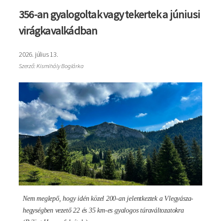
356-an gyalogoltak vagy tekertek a júniusi
virágkavalkádban
2026. július 13.
Szerző: Kismihály Boglárka
Kép
Nem meglepő, hogy idén közel 200-an jelentkeztek a Vlegyásza-
hegységben vezető 22 és 35 km-es gyalogos túraváltozatokra