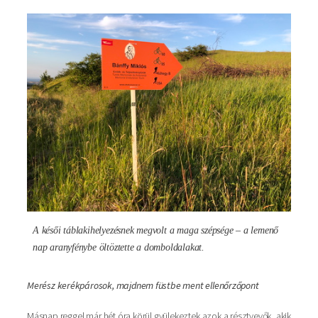
Kép
A késői táblakihelyezésnek megvolt a maga szépsége – a lemenő
nap aranyfénybe öltöztette a domboldalakat.
Merész kerékpárosok, majdnem füstbe ment ellenőrzőpont
Másnap reggel már hét óra körül gyülekeztek azok a résztvevők, akik