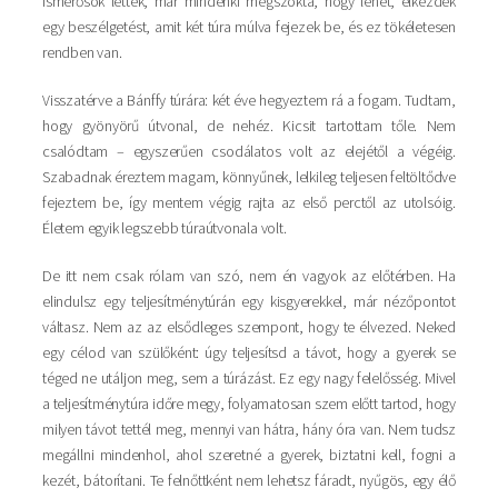
ismerősök lettek, már mindenki megszokta, hogy lehet, elkezdek
egy beszélgetést, amit két túra múlva fejezek be, és ez tökéletesen
rendben van.
Visszatérve a Bánffy túrára: két éve hegyeztem rá a fogam. Tudtam,
hogy gyönyörű útvonal, de nehéz. Kicsit tartottam tőle. Nem
csalódtam – egyszerűen csodálatos volt az elejétől a végéig.
Szabadnak éreztem magam, könnyűnek, lelkileg teljesen feltöltődve
fejeztem be, így mentem végig rajta az első perctől az utolsóig.
Életem egyik legszebb túraútvonala volt.
De itt nem csak rólam van szó, nem én vagyok az előtérben. Ha
elindulsz egy teljesítménytúrán egy kisgyerekkel, már nézőpontot
váltasz. Nem az az elsődleges szempont, hogy te élvezed. Neked
egy célod van szülőként: úgy teljesítsd a távot, hogy a gyerek se
téged ne utáljon meg, sem a túrázást. Ez egy nagy felelősség. Mivel
a teljesítménytúra időre megy, folyamatosan szem előtt tartod, hogy
milyen távot tettél meg, mennyi van hátra, hány óra van. Nem tudsz
megállni mindenhol, ahol szeretné a gyerek, biztatni kell, fogni a
kezét, bátorítani. Te felnőttként nem lehetsz fáradt, nyűgös, egy élő