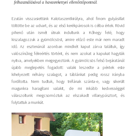
felhasználásával a havasrekettyei ellenőrzőpontnál.
Ezután visszasiettünk Kalotaszentkirályra, ahol finom gulyásillat
töltötte be az udvart, és az első kerékpárosok is célba értek. Rövid
pihenő után ismét útnak indultunk a Kőhegy felé, hogy
kiszalagozzuk a gyümölcsöst, amire előző este már nem maradt
idő. Az esztenánál azonban mindkét kaput zárva találtuk, így
valószínűleg félreértés történt, és nem azokat a kapukat hagyták
nyitva, amelyekben megegyeztünk. A gyümölcsös felső bejáratánál
újabb meglepetés fogadott: valaki leszedte a péntek este
kihelyezett néhány szalagot, a táblánkat pedig rossz irányba
fordította. Nem tudtuk, hogy tréfának szánta-e, vagy sikerült
magunkra haragítani valakit, de mi inkább kedvességgel
válaszoltunk: megcsomóztuk az elszakadt villanypásztort, és
folytattuk a munkát.
Kép