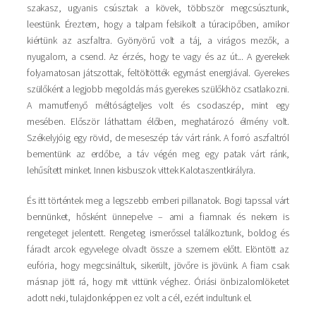
szakasz, ugyanis csúsztak a kövek, többször megcsúsztunk,
leestünk. Éreztem, hogy a talpam felsikolt a túracipőben, amikor
kiértünk az aszfaltra. Gyönyörű volt a táj, a virágos mezők, a
nyugalom, a csend. Az érzés, hogy te vagy és az út... A gyerekek
folyamatosan játszottak, feltöltötték egymást energiával. Gyerekes
szülőként a legjobb megoldás más gyerekes szülőkhöz csatlakozni.
A mamutfenyő méltóságteljes volt és csodaszép, mint egy
mesében. Először láthattam élőben, meghatározó élmény volt.
Székelyjóig egy rövid, de meseszép táv várt ránk. A forró aszfaltról
bementünk az erdőbe, a táv végén meg egy patak várt ránk,
lehűsített minket. Innen kisbuszok vittek Kalotaszentkirályra.
És itt történtek meg a legszebb emberi pillanatok. Bogi tapssal várt
bennünket, hősként ünnepelve – ami a fiamnak és nekem is
rengeteget jelentett. Rengeteg ismerőssel találkoztunk, boldog és
fáradt arcok egyvelege olvadt össze a szemem előtt. Elöntött az
eufória, hogy megcsináltuk, sikerült, jövőre is jövünk. A fiam csak
másnap jött rá, hogy mit vittünk véghez. Óriási önbizalomlöketet
adott neki, tulajdonképpen ez volt a cél, ezért indultunk el.