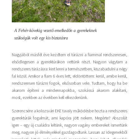
A Fehér-kövekig vezető emelkedőn a gyerekeknek
szükségük volt egy kis biztatásra
Nagyjából másfél éve kezdtem el túrázni a fiammal rendszeresen,
elsődlegesen a gyerektúrákon vettünk részt. Nagyon vágytam a
rendszeres túrázásra: kint lenni a természetben, kiszabadulni a négy
fal közül. Amikor a fiam 6 éves lett, eldöntöttem: kerül, amibe kerül,
rendszeresen túrázni fogok, elsősorban vele. Tudtam, hogy ha be
akarom építeni a mindennapokba, szokássá akarom alakítani,
most, ezekben az években kell elkezdenünk.
Szerencsére a kolozsvári EKE tavaly működésbe hozta a rendszeres
gyerektúrák fogalmát, ami kapóra jött nekem. Megérte? Abszolút
igen – egy új családra leltünk, nagyon vagány embereket ismertünk
meg, nagyon jó élményekkel gazdagodtunk. Lassan az idegenekből