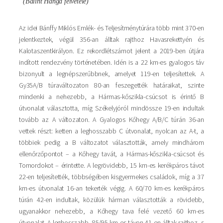
(Bálint Hanga felvétele)
Az idei Bánffy Miklós Emlék- és Teljesítménytúrára több mint 370-en
jelentkeztek, végül 356-an álltak rajthoz Havasrekettyén és
Kalotaszentkirályon. Ez rekordlétszámot jelent a 2019-ben útjára
indított rendezvény történetében. Idén is a 22 km-es gyalogos táv
bizonyult a legnépszerűbbnek, amelyet 119-en teljesítettek. A
Gy35A/B túraváltozaton 80-an feszegették határaikat, szinte
mindenki a nehezebb, a Hármas-kőszikla-csúcsot is érintő B
útvonalat választotta, míg Székelyjóról mindössze 19-en indultak
tovább az A változaton. A Gyalogos Kőhegy A/B/C túrán 36-an
vettek részt: ketten a leghosszabb C útvonalat, nyolcan az A-t, a
többiek pedig a B változatot választották, amely mindhárom
ellenőrzőpontot – a Kőhegy tavát, a Hármas-kőszikla-csúcsot és
Tomordokot – érintette. A legrövidebb, 15 km-es kerékpáros távot
22-en teljesítették, többségében kisgyermekes családok, míg a 37
km-es útvonalat 16-an tekerték végig. A 60/70 km-es kerékpáros
túrán 42-en indultak, közülük hárman választották a rövidebb,
ugyanakkor nehezebb, a Kőhegy tava felé vezető 60 km-es
útvonalat. A leghosszabb, 85/95 km-es távon 41-en álltak rajthoz, s