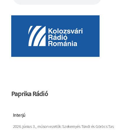
Kép
Paprika Rádió
Interjú
2026. június 3., műsorvezetők: Szekernyés Tündi és Göröcs Tas