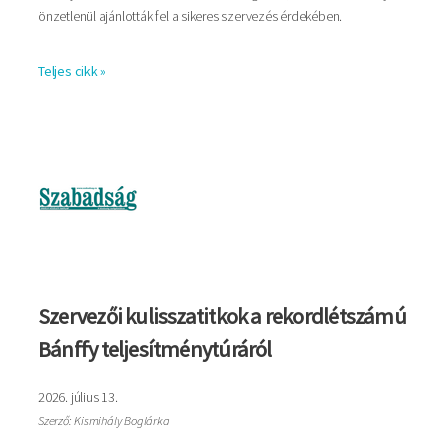
önzetlenül ajánlották fel a sikeres szervezés érdekében.
Teljes cikk »
Kép
Szervezői kulisszatitkok a rekordlétszámú
Bánffy teljesítménytúráról
2026. július 13.
Szerző: Kismihály Boglárka