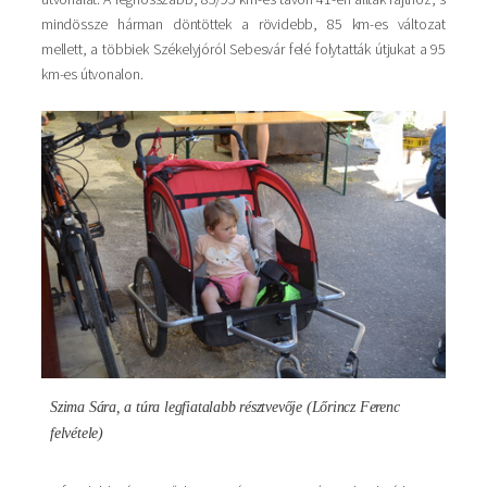
mindössze hárman döntöttek a rövidebb, 85 km-es változat
mellett, a többiek Székelyjóról Sebesvár felé folytatták útjukat a 95
km-es útvonalon.
Kép
Szima Sára, a túra legfiatalabb résztvevője (Lőrincz Ferenc
felvétele)