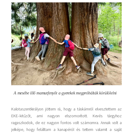
Kép
A mesébe illő mamutfenyőt a gyerekek megpróbálták körülölelni
Kalotaszentkirályon jöttem rá, hogy a táskámról elvesztettem az
EKE–kitűzőt, ami nagyon elszomorított. Kevés tárgyhoz
ragaszkodok, de ez nagyon fontos volt számomra. Annak volt a
jelképe, hogy felálltam a kanapéról és tettem valamit a saját