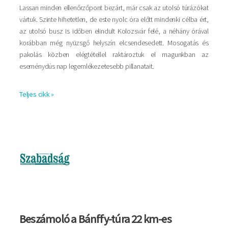
Lassan minden ellenőrzőpont bezárt, már csak az utolsó túrázókat
vártuk. Szinte hihetetlen, de este nyolc óra előtt mindenki célba ért,
az utolsó busz is időben elindult Kolozsvár felé, a néhány órával
korábban még nyüzsgő helyszín elcsendesedett. Mosogatás és
pakolás közben elégtétellel raktároztuk el magunkban az
eseménydús nap legemlékezetesebb pillanatait.
Teljes cikk »
Kép
Beszámoló a Bánffy-túra 22 km-es