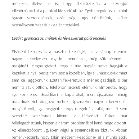
méheket, illetve az is, hogy átköltöztetjük a székelyjói
ellenőrzőpontot a pataktól kivezető úthoz. Egyik megoldás sem tűnt
igazán szerencsésnek, ezért végül úgy döntöttünk, inkább
személyesen beszélünk az érintettekkel.
Lezárt gyümölcsös, méhek és félresikerült pólórendelés
Elsőként felkerestük a pásztor feleségét, aki vasárnap ellenére
nagyon szívélyesen fogadott bennünket, még süteménnyel is
megkínált. Megnyugtatott, hogy a túra napján nyitva hagyják a
kapukat, a nyáj pedig nem lesz a közelben, így a juhászkutyák miatt
sem kell aggódnunk. Ezután felkerestük a méhek gazdáját, s bár
nem találtuk otthon, telefonon sikerült elérnünk. Elmondta, hogy
ilyenkor nehéz elszállítani a kaptárokat, mert éjszakára mindig
maradnak kint dolgozó méhek. Ugyanakkor nagyon kedves és
megértő volt, így megígérte, hogy megoldást talál, mert ő sem
szeretné veszélynek kitenni a túrázókat. Ekkor már
fellélegezhettünk, hiszen a három problémából kettő megoldódott.
Az ellenőrzőpont ügyében végül a szerencsében bíztunk. Abban
reménykedtünk, hogy talán mégsem kezdődnek el a munkálatok,