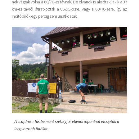
nekivágtak volna a 60/70-es távnak. De olyanok is akadtak, akik a 37
km-es távról átiratkoztak a 85/95-ösre, vagy a 60/70-esre, így az
indítóbírók egy percig sem unatkoztak.
Kép
A majdnem füstbe ment székelyjói ellenőrzőpontnál elcsíptük a
leggyorsabb futókat.