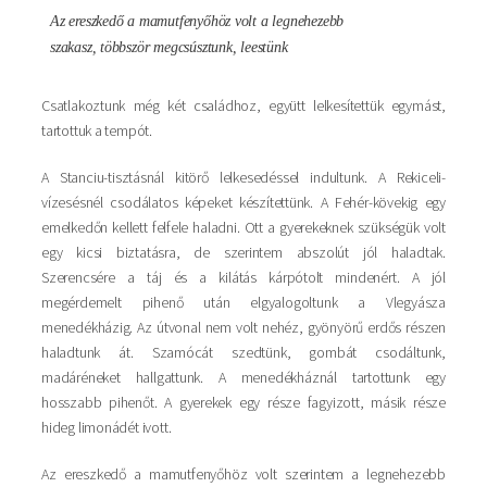
Az ereszkedő a mamutfenyőhöz volt a legnehezebb
szakasz, többször megcsúsztunk, leestünk
Csatlakoztunk még két családhoz, együtt lelkesítettük egymást,
tartottuk a tempót.
A Stanciu-tisztásnál kitörő lelkesedéssel indultunk. A Rekiceli-
vízesésnél csodálatos képeket készítettünk. A Fehér-kövekig egy
emelkedőn kellett felfele haladni. Ott a gyerekeknek szükségük volt
egy kicsi biztatásra, de szerintem abszolút jól haladtak.
Szerencsére a táj és a kilátás kárpótolt mindenért. A jól
megérdemelt pihenő után elgyalogoltunk a Vlegyásza
menedékházig. Az útvonal nem volt nehéz, gyönyörű erdős részen
haladtunk át. Szamócát szedtünk, gombát csodáltunk,
madáréneket hallgattunk. A menedékháznál tartottunk egy
hosszabb pihenőt. A gyerekek egy része fagyizott, másik része
hideg limonádét ivott.
Az ereszkedő a mamutfenyőhöz volt szerintem a legnehezebb