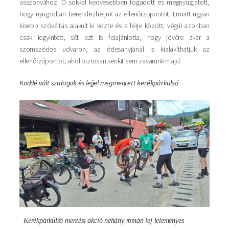
asszonyához. Ő sokkal kedvesebben fogadott és megnyugtatott,
hogy nyugodtan berendezhetjük az ellenőrzőpontot. Emiatt ugyan
kisebb szóváltás alakult ki közte és a férje között, végül azonban
csak legyintett, sőt azt is felajánlotta, hogy jövőre akár a
szomszédos udvaron, az édesanyjánál is kialakíthatjuk az
ellenőrzőpontot, ahol biztosan senkit sem zavarunk majd.
Köddé vált szalagok és lejjel megmentett kerékpárkülső
Kép
Kerékpárkülső mentési akció néhány román lej leleményes