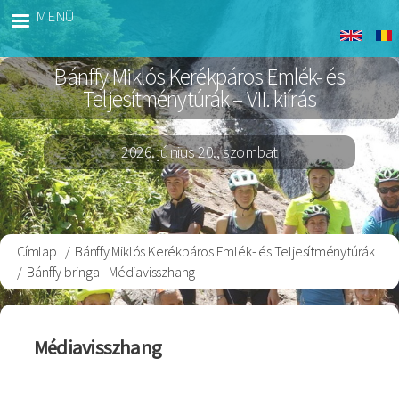
Ugrás
MENÜ
Banffy
a
Bringa
tartalomra
Bánffy Miklós Kerékpáros Emlék- és
Teljesítménytúrák – VII. kiírás
2026. június 20., szombat
Címlap
Bánffy Miklós Kerékpáros Emlék- és Teljesítménytúrák
Morzsa
Bánffy bringa - Médiavisszhang
Médiavisszhang