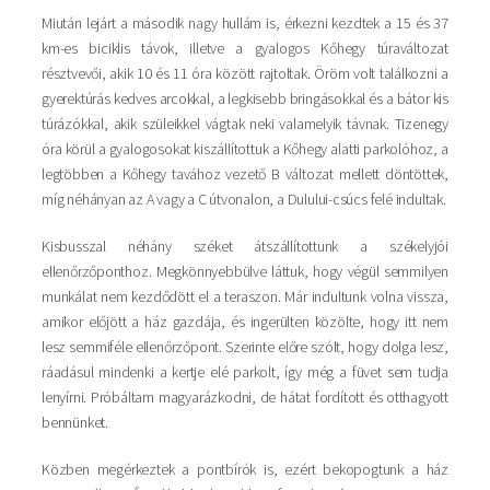
Miután lejárt a második nagy hullám is, érkezni kezdtek a 15 és 37
km-es biciklis távok, illetve a gyalogos Kőhegy túraváltozat
résztvevői, akik 10 és 11 óra között rajtoltak. Öröm volt találkozni a
gyerektúrás kedves arcokkal, a legkisebb bringásokkal és a bátor kis
túrázókkal, akik szüleikkel vágtak neki valamelyik távnak. Tizenegy
óra körül a gyalogosokat kiszállítottuk a Kőhegy alatti parkolóhoz, a
legtöbben a Kőhegy tavához vezető B változat mellett döntöttek,
míg néhányan az A vagy a C útvonalon, a Dulului-csúcs felé indultak.
Kisbusszal néhány széket átszállítottunk a székelyjói
ellenőrzőponthoz. Megkönnyebbülve láttuk, hogy végül semmilyen
munkálat nem kezdődött el a teraszon. Már indultunk volna vissza,
amikor előjött a ház gazdája, és ingerülten közölte, hogy itt nem
lesz semmiféle ellenőrzőpont. Szerinte előre szólt, hogy dolga lesz,
ráadásul mindenki a kertje elé parkolt, így még a füvet sem tudja
lenyírni. Próbáltam magyarázkodni, de hátat fordított és otthagyott
bennünket.
Közben megérkeztek a pontbírók is, ezért bekopogtunk a ház