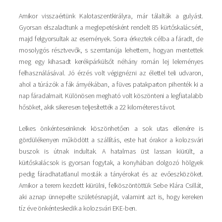
Amikor visszaértünk Kalotaszentkirályra, már tálalták a gulyást.
Gyorsan elszaladtunk a meglepetésként rendelt 85 kürtőskalácsért,
majd felgyorsultak az események. Sorra érkeztek célba a fáradt, de
mosolygós résztvevők, s szemtanúja lehettem, hogyan mentettek
meg egy kihasadt kerékpárkülsőt néhány román lej leleményes
felhasználásával. Jó érzés volt végignézni az élettel teli udvaron,
ahol a túrázók a fák árnyékában, a füves patakparton pihenték ki a
nap fáradalmait. Különösen megható volt köszönteni a legfiatalabb
hősöket, akik sikeresen teljesítették a 22 kilométeres távot.
Lelkes önkénteseinknek köszönhetően a sok utas ellenére is
gördülékenyen működött a szállítás, este hat órakor a kolozsvári
buszok is útnak indultak. A hatalmas üst lassan kiürült, a
kürtőskalácsok is gyorsan fogytak, a konyhában dolgozó hölgyek
pedig fáradhatatlanul mosták a tányérokat és az evőeszközöket.
Amikor a terem kezdett kiürülni, felköszöntöttük Sebe Klára Csillát,
aki aznap ünnepelte születésnapját, valamint azt is, hogy kereken
tíz éve önkénteskedik a kolozsvári EKE-ben.