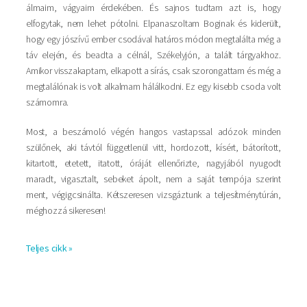
álmaim, vágyaim érdekében. És sajnos tudtam azt is, hogy
elfogytak, nem lehet pótolni. Elpanaszoltam Boginak és kiderült,
hogy egy jószívű ember csodával határos módon megtalálta még a
táv elején, és beadta a célnál, Székelyjón, a talált tárgyakhoz.
Amikor visszakaptam, elkapott a sírás, csak szorongattam és még a
megtalálónak is volt alkalmam hálálkodni. Ez egy kisebb csoda volt
számomra.
Most, a beszámoló végén hangos vastapssal adózok minden
szülőnek, aki távtól függetlenül vitt, hordozott, kísért, bátorított,
kitartott, etetett, itatott, óráját ellenőrizte, nagyjából nyugodt
maradt, vigasztalt, sebeket ápolt, nem a saját tempója szerint
ment, végigcsinálta. Kétszeresen vizsgáztunk a teljesítménytúrán,
méghozzá sikeresen!
Teljes cikk »