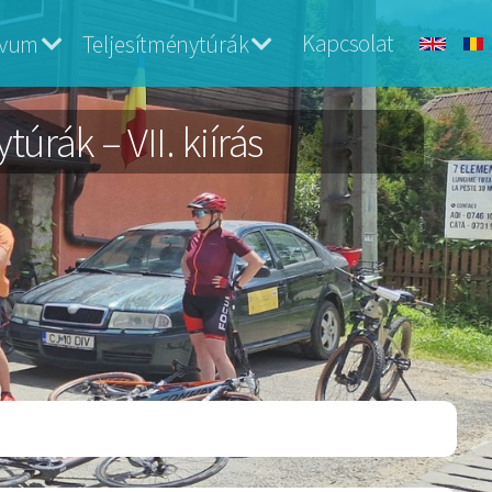
Kapcsolat
ívum
Teljesítménytúrák
úrák – VII. kiírás