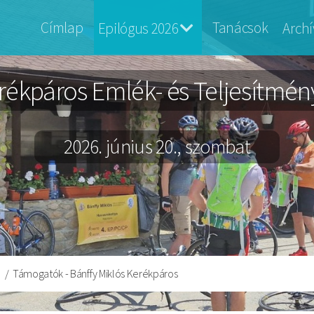
Banffy
Címlap
Tanácsok
Epilógus 2026
Arch
Bringa
ékpáros Emlék- és Teljesítményt
2026. június 20., szombat
Támogatók - Bánffy Miklós Kerékpáros