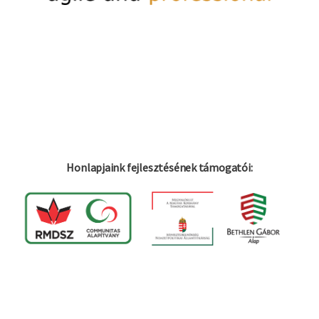
Honlapjaink fejlesztésének támogatói:
Log in
Felhaszná