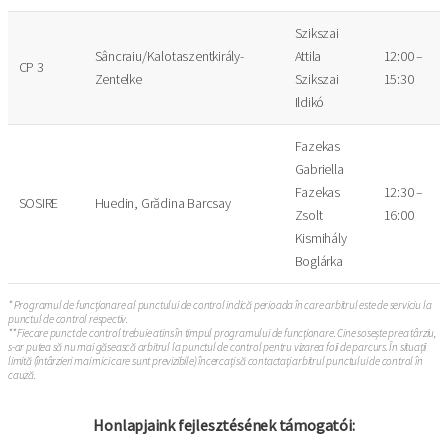
Szikszai
Sâncraiu/Kalotaszentkirály-
Attila
12:00 –
CP 3
Zentelke
Szikszai
15:30
Ildikó
Fazekas
Gabriella
Fazekas
12:30 –
SOSIRE
Huedin, Grădina Barcsay
Zsolt
16:00
Kismihály
Boglárka
* Programul de funcționare al punctului de control indică perioada în care arbitrul este de serviciu la
punctul de control respectiv.
** Fiecare punct de control trebuie atins în timpul programului de funcționare. Cine sosește prea târziu,
s-ar putea să nu mai găsească arbitrul la punctul de control pentru vizarea foii de parcurs. În situații
limită (întârzieri mai mici care sunt previzibile) încercați să contactați arbitrul punctului de control în
cauză.
Honlapjaink fejlesztésének támogatói: