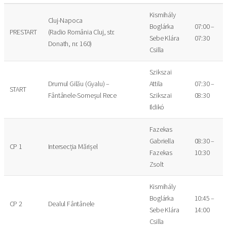
Kismihály
Cluj-Napoca
Boglárka
07:00 –
PRESTART
(Radio România Cluj, str.
Sebe Klára
07:30
Donath, nr. 160)
Csilla
Szikszai
Drumul Gilău (Gyalu) –
Attila
07:30 –
START
Fântânele-Someșul Rece
Szikszai
08:30
Ildikó
Fazekas
Gabriella
08:30 –
CP 1
Intersecția Mărișel
Fazekas
10:30
Zsolt
Kismihály
Boglárka
10:45 –
CP 2
Dealul Fântânele
Sebe Klára
14:00
Csilla