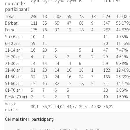
Gy10
Gy17
Gy30
Gy55
K
L*
Total
%
număr de
participanți
Total
246
131
102
59
78
13
629
100,0
Bărbați
111
55
65
47
60
9
347
55,17
Femei
135
76
37
12
18
4
282
44,83
Sub 6 ani
10
1
11
1,75%
6-10 ani
59
11
70
11,13
11-14 ani
16
20
5
5
1
47
7,47%
15-20 ani
4
7
5
2
9
2
29
4,61%
21-30 ani
14
14
14
11
6
59
9,38%
31-40 ani
61
20
14
10
16
1
122
19,40
41-50 ani
62
33
24
16
24
7
166
26,39
51-60 ani
12
15
32
12
18
2
91
14,47
61-70 ani
5
7
6
5
23
3,66%
Peste 70 ani
2
3
2
3
10
1,59%
Vârsta
30,1
35,32
44,04
44,77
39,61
40,38
36,22
medie
Cei mai tineri participanți: