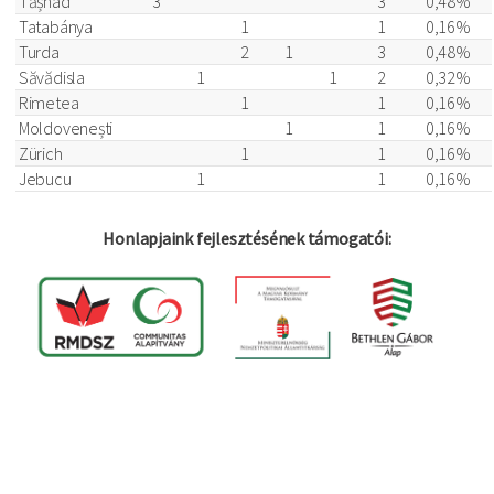
Tășnad
3
3
0,48%
Tatabánya
1
1
0,16%
Turda
2
1
3
0,48%
Săvădisla
1
1
2
0,32%
Rimetea
1
1
0,16%
Moldovenești
1
1
0,16%
Zürich
1
1
0,16%
Jebucu
1
1
0,16%
Honlapjaink fejlesztésének támogatói:
Log in
Felhaszná