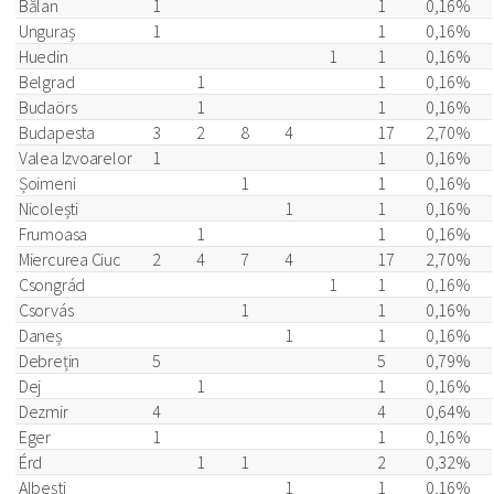
Bălan
1
1
0,16%
Unguraș
1
1
0,16%
Huedin
1
1
0,16%
Belgrad
1
1
0,16%
Budaörs
1
1
0,16%
Budapesta
3
2
8
4
17
2,70%
Valea Izvoarelor
1
1
0,16%
Șoimeni
1
1
0,16%
Nicolești
1
1
0,16%
Frumoasa
1
1
0,16%
Miercurea Ciuc
2
4
7
4
17
2,70%
Csongrád
1
1
0,16%
Csorvás
1
1
0,16%
Daneș
1
1
0,16%
Debrețin
5
5
0,79%
Dej
1
1
0,16%
Dezmir
4
4
0,64%
Eger
1
1
0,16%
Érd
1
1
2
0,32%
Albești
1
1
0,16%