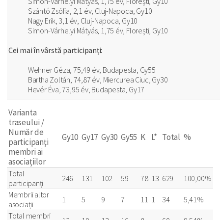
Simon-Várhelyi Mátyás, 1,75 év, Florești, Gy10
Szántó Zsófia, 2,1 év, Cluj-Napoca, Gy10
Nagy Erik, 3,1 év, Cluj-Napoca, Gy10
Simon-Várhelyi Mátyás, 1,75 év, Florești, Gy10
Cei mai în vârstă participanți:
Wehner Géza, 75,49 év, Budapesta, Gy55
Bartha Zoltán, 74,87 év, Miercurea Ciuc, Gy30
Hevér Éva, 73,95 év, Budapesta, Gy17
Varianta
traseului /
Număr de
Gy10
Gy17
Gy30
Gy55
K
L*
Total
%
participanți
membri ai
asociațiilor
Total
246
131
102
59
78
13
629
100,00%
participanți
Membrii altor
1
5
9
7
11
1
34
5,41%
asociații
Total membri