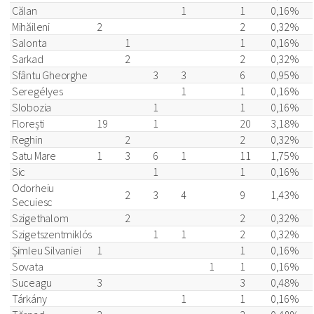
Călan
1
1
0,16%
Mihăileni
2
2
0,32%
Salonta
1
1
0,16%
Sarkad
2
2
0,32%
Sfântu Gheorghe
3
3
6
0,95%
Seregélyes
1
1
0,16%
Slobozia
1
1
0,16%
Florești
19
1
20
3,18%
Reghin
2
2
0,32%
Satu Mare
1
3
6
1
11
1,75%
Sic
1
1
0,16%
Odorheiu
2
3
4
9
1,43%
Secuiesc
Szigethalom
2
2
0,32%
Szigetszentmiklós
1
1
2
0,32%
Șimleu Silvaniei
1
1
0,16%
Sovata
1
1
0,16%
Suceagu
3
3
0,48%
Tárkány
1
1
0,16%