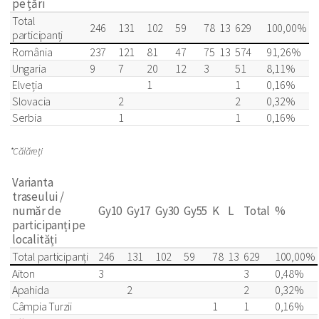
pe țări
Total
246
131
102
59
78
13
629
100,00%
participanți
România
237
121
81
47
75
13
574
91,26%
Ungaria
9
7
20
12
3
51
8,11%
Elveția
1
1
0,16%
Slovacia
2
2
0,32%
Serbia
1
1
0,16%
*Călăreți
Varianta
traseului /
număr de
Gy10
Gy17
Gy30
Gy55
K
L
Total
%
participanți pe
localități
Total participanți
246
131
102
59
78
13
629
100,00%
Aiton
3
3
0,48%
Apahida
2
2
0,32%
Câmpia Turzii
1
1
0,16%