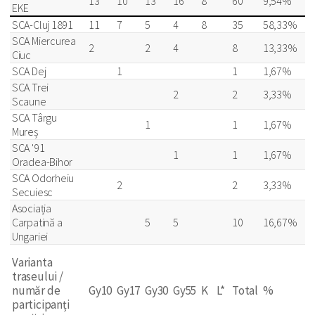
13
10
13
16
8
60
9,54%
EKE
SCA-Cluj 1891
11
7
5
4
8
35
58,33%
SCA Miercurea
2
2
4
8
13,33%
Ciuc
SCA Dej
1
1
1,67%
SCA Trei
2
2
3,33%
Scaune
SCA Târgu
1
1
1,67%
Mureș
SCA '91
1
1
1,67%
Oradea-Bihor
SCA Odorheiu
2
2
3,33%
Secuiesc
Asociația
Carpatină a
5
5
10
16,67%
Ungariei
Varianta
traseului /
număr de
Gy10
Gy17
Gy30
Gy55
K
L*
Total
%
participanți