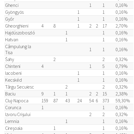
Ghenci
1
1
0,16%
Gyöngyös
1
1
0,16%
Győr
1
1
0,16%
Gheorghieni
4
8
1
2
2
17
2,70%
Hajdúszoboszló
1
1
0,16%
Hatvan
1
1
0,16%
Câmpulung la
1
1
0,16%
Tisa
Šahy
2
2
0,32%
Chinteni
4
1
5
0,79%
Iacobeni
1
1
0,16%
Kecskéd
1
1
0,16%
Târgu Secuiesc
2
2
0,32%
Baciu
9
1
1
2
2
15
2,38%
Cluj-Napoca
159
87
43
24
54
6
373
59,30%
Corunca
1
1
0,16%
Izvoru Crișului
2
2
0,32%
Lemnia
1
1
0,16%
Cireșoaia
1
1
0,16%