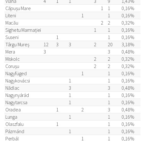
Vlaha
4
1
1
3
9
1,43%
Căpușu Mare
1
1
0,16%
Liteni
1
1
0,16%
Macău
2
2
0,32%
Sighetu Marmației
1
1
0,16%
Suseni
1
1
0,16%
Târgu Mureș
12
3
3
2
20
3,18%
Mera
3
3
0,48%
Miskolc
2
2
0,32%
Corușu
2
2
0,32%
Nagyfüged
1
1
0,16%
Nagykovácsi
1
1
0,16%
Nădlac
3
3
0,48%
Nagynyárád
1
1
0,16%
Nagytarcsa
1
1
0,16%
Oradea
1
2
3
0,48%
Lunga
1
1
0,16%
Olaszfalu
1
1
0,16%
Pázmánd
1
1
0,16%
Perbál
1
1
0,16%