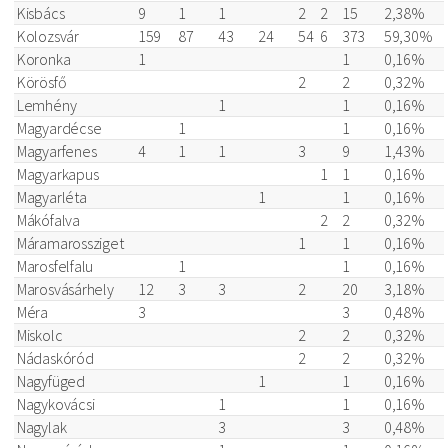
Kisbács
9
1
1
2
2
15
2,38%
Kolozsvár
159
87
43
24
54
6
373
59,30%
Koronka
1
1
0,16%
Körösfő
2
2
0,32%
Lemhény
1
1
0,16%
Magyardécse
1
1
0,16%
Magyarfenes
4
1
1
3
9
1,43%
Magyarkapus
1
1
0,16%
Magyarléta
1
1
0,16%
Mákófalva
2
2
0,32%
Máramarossziget
1
1
0,16%
Marosfelfalu
1
1
0,16%
Marosvásárhely
12
3
3
2
20
3,18%
Méra
3
3
0,48%
Miskolc
2
2
0,32%
Nádaskóród
2
2
0,32%
Nagyfüged
1
1
0,16%
Nagykovácsi
1
1
0,16%
Nagylak
3
3
0,48%