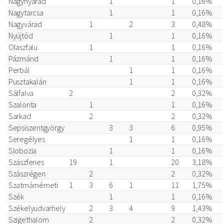
Nagynyárád
1
1
0,16%
Nagytarcsa
1
1
0,16%
Nagyvárad
1
2
3
0,48%
Nyújtód
1
1
0,16%
Olaszfalu
1
1
0,16%
Pázmánd
1
1
0,16%
Perbál
1
1
0,16%
Pusztakalán
1
1
0,16%
Sálfalva
2
2
0,32%
Szalonta
1
1
0,16%
Sarkad
2
2
0,32%
Sepsiszentgyörgy
3
3
6
0,95%
Seregélyes
1
1
0,16%
Slobozia
1
1
0,16%
Szászfenes
19
1
20
3,18%
Szászrégen
2
2
0,32%
Szatmárnémeti
1
3
6
1
11
1,75%
Szék
1
1
0,16%
Székelyudvarhely
2
3
4
9
1,43%
Szigethalom
2
2
0,32%