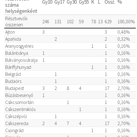
Gy10
Gy17
Gy30
Gy55
K
L
Össz.
%
száma
helységenként
Résztvevők
246
131
102
59
78
13
629
100,00%
összesen
Ajton
3
3
0,48%
Apahida
2
2
0,32%
Aranyosgyéres
1
1
0,16%
Balánbánya
1
1
0,16%
Bálványosváralja
1
1
0,16%
Bánffyhunyad
1
1
0,16%
Belgrád
1
1
0,16%
Budaörs
1
1
0,16%
Budapest
3
2
8
4
17
2,70%
Búzásbesenyő
1
1
0,16%
Csíkcsomortán
1
1
0,16%
Csíkszentmiklós
1
1
0,16%
Csíkszépvíz
1
1
0,16%
Csíkszereda
2
4
7
4
17
2,70%
Csongrád
1
1
0,16%