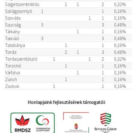
Szigetszentmiklós
1
1
2
0,32%
Szilágysomlyó
1
1
0,16%
Szováta
1
1
0,16%
Szucság
3
3
0,48%
Tárkány
1
1
0,16%
Tasnád
3
3
0,48%
Tatabánya
1
1
0,16%
Torda
2
1
3
0,48%
Tordaszentlászló
1
1
2
0,32%
Torockó
1
1
0,16%
Várfalva
1
1
0,16%
Zürich
1
1
0,16%
Zsobok
1
1
0,16%
Honlapjaink fejlesztésének támogatói: