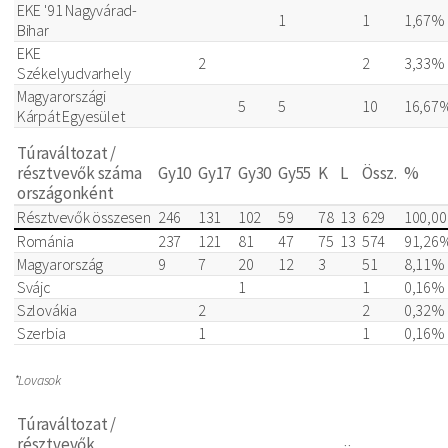
EKE '91 Nagyvárad-
1
1
1,67%
Bihar
EKE
2
2
3,33%
Székelyudvarhely
Magyarországi
5
5
10
16,67
Kárpát Egyesület
Túraváltozat /
résztvevők száma
Gy10
Gy17
Gy30
Gy55
K
L
Össz.
%
országonként
Résztvevők összesen
246
131
102
59
78
13
629
100,0
Románia
237
121
81
47
75
13
574
91,26
Magyarország
9
7
20
12
3
51
8,11%
Svájc
1
1
0,16%
Szlovákia
2
2
0,32%
Szerbia
1
1
0,16%
*Lovasok
Túraváltozat /
résztvevők