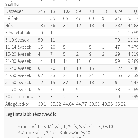
száma
Összesen
246
131
102
59
78
13
629
100,
Férfiak
111
55
65
47
60
9
347
55,1
Nők
135
76
37
12
18
4
282
44,8
6 év alattiak
10
1
11
1,75
6-10 évesek
59
11
70
11,1
11-14 évesek
16
20
5
5
1
47
7,47
15-20 évesek
4
7
5
2
9
2
29
4,61
21-30 évesek
14
14
14
11
6
59
9,38
31-40 évesek
61
20
14
10
16
1
122
19,4
41-50 évesek
62
33
24
16
24
7
166
26,3
51-60 évesek
12
15
32
12
18
2
91
14,4
61-70 évesek
5
7
6
5
23
3,66
70 év fölöttiek
2
3
2
3
10
1,59
Átlagéletkor
30,1
35,32
44,04
44,77
39,61
40,38
36,22
Legfiatalabb résztvevők:
Simon-Várhelyi Mátyás, 1,75 év, Szászfenes, Gy10
Szántó Zsófia, 2,1 év, Kolozsvár, Gy10