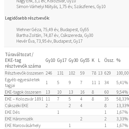
Nagy Erik, 3,1 év, Kolozsvár, Gy10
Simon-Várhelyi Mátyás, 1,75 év, Szászfenes, Gy10
Legidősebb résztvevők:
Wehner Géza, 75,49 év, Budapest, Gy55
Bartha Zoltán, 74,87 év, Csíkszereda, Gy30
Hevér Éva, 73,95 év, Budapest, Gy17
Túraváltozat /
EKE-tag
Gy10
Gy17
Gy30
Gy55
K
L
Össz.
%
résztvevők száma
Résztvevők összesen
246
131
102
59
78
13
629
100,0
Egyéb egyesületek
1
5
9
7
11
1
34
5,41%
tagjai
EKE-tagok összesen
13
10
13
16
8
60
9,54%
EKE – Kolozsvár 1891
11
7
5
4
8
35
58,33
Csíkszéki EKE
2
2
4
8
13,33
EKE Dés
1
1
1,67%
EKE Háromszék
2
2
3,33%
EKE Marosvásárhely
1
1
1,67%