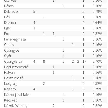
Csorvás
1
1
0,16%
Dános
1
1
0,16%
Debrecen
5
5
0,79%
Dés
1
1
0,16%
Dezmér
4
4
0,64%
Eger
1
1
0,16%
Érd
1
1
2
0,32%
Fehéregyháza
1
1
0,16%
Gencs
1
1
0,16%
Gyöngyös
1
1
0,16%
Győr
1
1
0,16%
Györgyfalva
4
8
1
2
2
17
2,70%
Hajdúszoboszló
1
1
0,16%
Hatvan
1
1
0,16%
Hosszúmező
1
1
0,16%
Ipolyság
2
2
0,32%
Kajántó
4
1
5
0,79%
Kászonjakabfalva
1
1
0,16%
Kecskéd
1
1
0,16%
Kézdivásárhely
2
2
0,32%