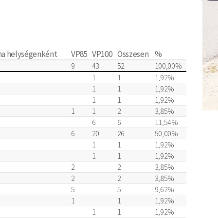
áma helységenként
VP85
VP100
Összesen
%
9
43
52
100,00%
1
1
1,92%
1
1
1,92%
1
1
1,92%
1
1
2
3,85%
6
6
11,54%
6
20
26
50,00%
1
1
1,92%
1
1
1,92%
2
2
3,85%
2
2
3,85%
5
5
9,62%
1
1
1,92%
1
1
1,92%