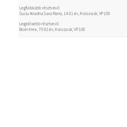
Legfiatalabb résztvevő:
Suciu Ariadna Sara Maria, 14.01 év, Kolozsvár, VP100
Legidősebb résztvevő:
Boér Imre, 70.92 év, Kolozsvár, VP100