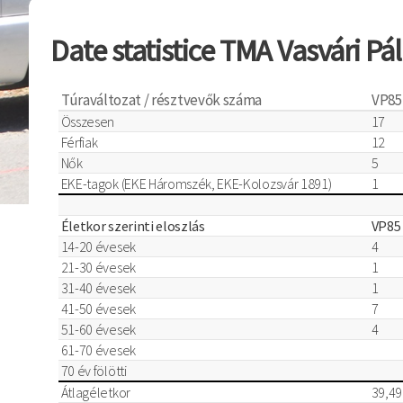
Date statistice TMA Vasvári Pá
Túraváltozat / résztvevők száma
VP85
Összesen
17
Férfiak
12
Nők
5
EKE-tagok (EKE Háromszék, EKE-Kolozsvár 1891)
1
Életkor szerinti eloszlás
VP85
14-20 évesek
4
21-30 évesek
1
31-40 évesek
1
41-50 évesek
7
51-60 évesek
4
61-70 évesek
70 év fölötti
Átlagéletkor
39,49