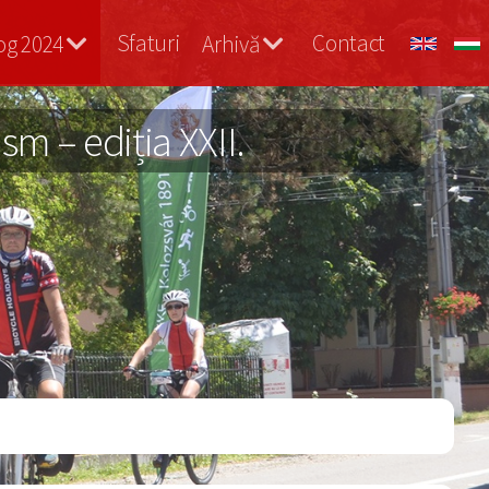
Sfaturi
Contact
og 2024
Arhivă
m – ediția XXII.