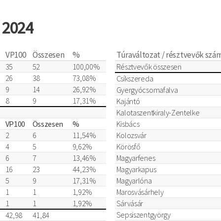
l 2024
VP100
Összesen
%
Túraváltozat / résztvevők sz
35
52
100,00%
Résztvevők összesen
26
38
73,08%
Csíkszereda
9
14
26,92%
Gyergyócsomafalva
8
9
17,31%
Kajántó
Kalotaszentkiraly-Zentelke
VP100
Összesen
%
Kisbács
2
6
11,54%
Kolozsvár
4
5
9,62%
Körösfő
6
7
13,46%
Magyarfenes
16
23
44,23%
Magyarkapus
5
9
17,31%
Magyarlóna
1
1
1,92%
Marosvásárhely
1
1
1,92%
Sárvásár
Sepsiszentgyörgy
42,98
41,84