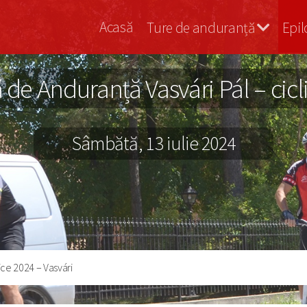
Vasvári
Acasă
Ture de anduranță
Epil
Bringa
e Anduranță Vasvári Pál – ciclis
Sâmbătă, 13 iulie 2024
ice 2024 – Vasvári