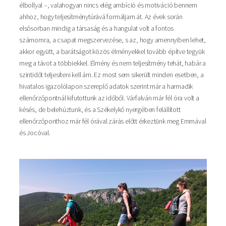
élbollyal –, valahogyan nincs elég ambíció és motiváció bennem
ahhoz, hogy teljesítménytúrává formáljam át. Az évek során
elsősorban mindig a társaság és a hangulat volt a fontos
számomra, a csapat megszervezése, s az, hogy amennyiben lehet,
akkor együtt, a barátságot közös élményekkel tovább építve tegyük
meg a távot a többiekkel. Élmény és nem teljesítmény tehát, habár a
szintidőt teljesíteni kell ám. Ez most sem sikerült minden esetben, a
hivatalos igazolólapon szereplő adatok szerint már a harmadik
ellenőrzőpontnál kifutottunk az időből. Várfalván már fél óra volt a
késés, de belehúztunk, és a Székelykő nyergében felállított
ellenőrzőponthoz már fél órával zárás előtt érkeztünk meg Emmával
és Jocóval.