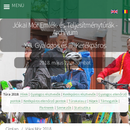
Ugrás
MENÜ
Jókai
a
Archiv
tartalomra
Jókai Mór Emlék- és Teljesítménytúrák -
Archívum
XXI. Gyalogos és III. Kerékpáros
2018. május 12., szombat
Túra 2018:
Hírek
|
Gyalogos résztvevők
|
Kerékpáros résztvevők
|
Gyalogos ellenőrző
pontok
|
Kerékpáros ellenőrző pontok
|
Túrakalauz
|
Képek
|
Támogatók
|
Partnerek
|
Szervezők
|
Statisztika
Címlap
Jókai Mór 2018