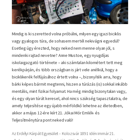
Mindig is ki szeretted volna próbálni, milyen egy igazi biciklis
vagy gyalogos túra, de sohasem mertél nekivágni egyedül?
Esetleg úgy érezted, hogy neked nem menne olyan jól, s
mindenki rajtad nevetne? Anne Mustoe, egy nyugdíjas
iskolaigazgató története – aki számtalan kilométert tett meg
kerékpárján, és több országban is járt vele anélkül, hogy a
biciklikerék felfújásához értett volna –, bizonyíték arra, hogy
bárki képes bármit megtenni, hiszen a túrázás (is) sokkal inkább
mentális, mint fizikai folyamat. Ha még mindig bizonytalan vagy,
és egy olyan túrát keresel, ahol nincs szükség tapasztalatra, de
amely teljesítése egy újabb mérföldkő lehetne az életedben,
akkor a május 12-ére kiírt 21. Jókai Mór Emlék- és
Teljesítménytúra pont neked való!
Az Erdélyi Kárpát Egyesület – Kolozsvár 1891 idén immár 21.