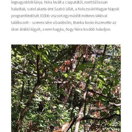
legnagyobbik lánya. Nóra levált a csapatától, mert túl lassan
haladtak, s utol akarta érni Szabó Lillát, a Kolozsvári Magyar Napok
programfelelősét. Előbb viszont egy másfél méteres siklóval
találkozott – szerencsére a barátnőm, Bianka korán észrevette az
úton átsikló kígyót, s nem hagyta, hogy Nóra tovább haladjon.