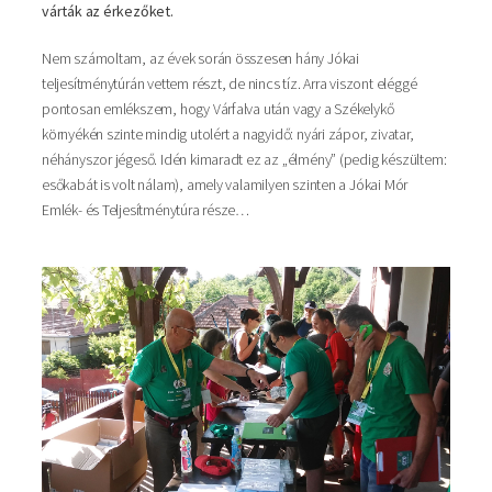
várták az érkezőket.
Nem számoltam, az évek során összesen hány Jókai
teljesítménytúrán vettem részt, de nincs tíz. Arra viszont eléggé
pontosan emlékszem, hogy Várfalva után vagy a Székelykő
környékén szinte mindig utolért a nagyidő: nyári zápor, zivatar,
néhányszor jégeső. Idén kimaradt ez az „élmény” (pedig készültem:
esőkabát is volt nálam), amely valamilyen szinten a Jókai Mór
Emlék- és Teljesítménytúra része…