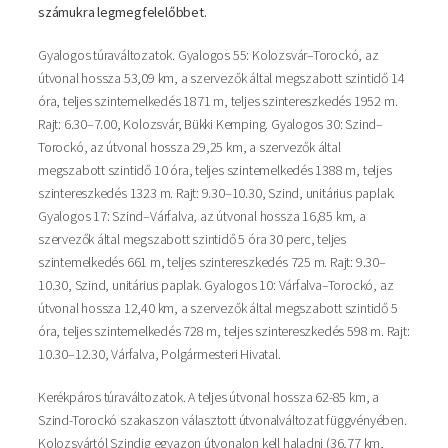
számukra legmegfelelőbbet.
Gyalogos túraváltozatok. Gyalogos 55: Kolozsvár–Torockó, az
útvonal hossza 53,09 km, a szervezők által megszabott szintidő 14
óra, teljes szintemelkedés 1871 m, teljes szintereszkedés 1952 m.
Rajt: 6.30–7.00, Kolozsvár, Bükki Kemping. Gyalogos 30: Szind–
Torockó, az útvonal hossza 29,25 km, a szervezők által
megszabott szintidő 10 óra, teljes szintemelkedés 1388 m, teljes
szintereszkedés 1323 m. Rajt: 9.30–10.30, Szind, unitárius paplak.
Gyalogos 17: Szind–Várfalva, az útvonal hossza 16,85 km, a
szervezők által megszabott szintidő 5 óra 30 perc, teljes
szintemelkedés 661 m, teljes szintereszkedés 725 m. Rajt: 9.30–
10.30, Szind, unitárius paplak. Gyalogos 10: Várfalva–Torockó, az
útvonal hossza 12,40 km, a szervezők által megszabott szintidő 5
óra, teljes szintemelkedés 728 m, teljes szintereszkedés 598 m. Rajt:
10.30–12.30, Várfalva, Polgármesteri Hivatal.
Kerékpáros túraváltozatok. A teljes útvonal hossza 62-85 km, a
Szind-Torockó szakaszon választott útvonalváltozat függvényében.
Kolozsvártól Szindig egyazon útvonalon kell haladni (36,77 km,