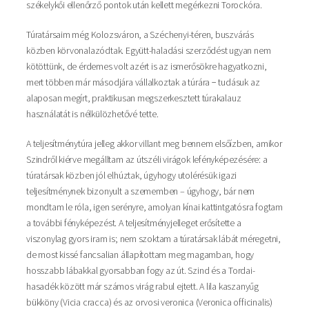
székelykői ellenőrző pontok után kellett megérkezni Torockóra.
Túratársaim még Kolozsváron, a Széchenyi-téren, buszvárás
közben körvonalazódtak. Együtt-haladási szerződést ugyan nem
kötöttünk, de érdemes volt azért is az ismerősökre hagyatkozni,
mert többen már másodjára vállalkoztak a túrára − tudásuk az
alaposan megírt, praktikusan megszerkesztett túrakalauz
használatát is nélkülözhetővé tette.
A teljesítménytúra jelleg akkor villant meg bennem elsőízben, amikor
Szindről kiérve megálltam az útszéli virágok lefényképezésére: a
túratársak közben jól elhúztak, úgyhogy utolérésük igazi
teljesítménynek bizonyult a szememben – úgyhogy, bár nem
mondtam le róla, igen serényre, amolyan kínai kattintgatósra fogtam
a további fényképezést. A teljesítményjelleget erősítette a
viszonylag gyors iram is; nem szoktam a túratársak lábát méregetni,
de most kissé fancsalian állapítottam meg magamban, hogy
hosszabb lábakkal gyorsabban fogy az út. Szind és a Tordai-
hasadék között már számos virág rabul ejtett. A lila kaszanyűg
bükköny (Vicia cracca) és az orvosi veronica (Veronica officinalis)