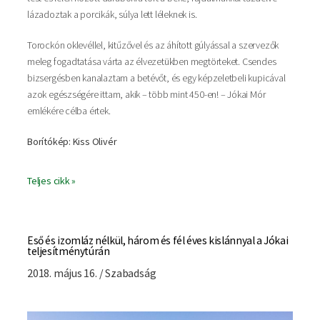
lázadoztak a porcikák, súlya lett léleknek is.
Torockón oklevéllel, kitűzővel és az áhított gúlyással a szervezők
meleg fogadtatása várta az élvezetükben megtörteket. Csendes
bizsergésben kanalaztam a betévőt, és egy képzeletbeli kupicával
azok egészségére ittam, akik – több mint 450-en! – Jókai Mór
emlékére célba értek.
Borítókép: Kiss Olivér
Teljes cikk »
Eső és izomláz nélkül, három és fél éves kislánnyal a Jókai
teljesítménytúrán
2018. május 16. / Szabadság