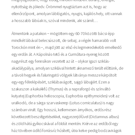
nyitottság és jókedv. Örömmel nyugtáztam azt is, hogy az
ellenőrzőpont, amolyan láblógatós, nyugis, kajálós hely, ott vannak
a hosszabb lábúak is, szóval mindenki, aki számít…
Átmentünk a patakon − mögöttem egy 60-70 közötti bácsi épp
mindkét lábával belecsúszott, de sebaj; a végén hamarabb volt
Torockón mint én −, majd jött az első és legmeredekebb emelkedő
egy erdőn át. A Kápolnás-tető és a Curmătura-nyereg között
nagyrészt egy fennsíkon vezetett az út – olykor igazi sziklás-
akadálypálya, amolyan sziklával hintett aknamező terült előttünk, de
a távoli hegyek és faluringató völgyek látványa messze kárpótolt
egy-egy félrelépésért, sziklábavágott, sajgó lábujjért. Ezen a
szakaszon a kakukkfű (Thymus) és a napraforgó és színváltó
kutyatej (Euphorbia helioscopia, Euphorbia epithymoides) volt az
uralkodó, de a sárga szarvaskerep (Lotus corniculatus) is nagy
számban virult. Egy hosszú, kellemesen árnyékos, erdős rész
következett beszélgetésekkel, nagyezerjófűvel (Dictamnus albus)
és zöld hátú gyíkocskával a földút mentén. Kiérve az erdőből egy
ház tövében üdítő forrásvíz hűsített, útra kelve pedig bodzavirágok