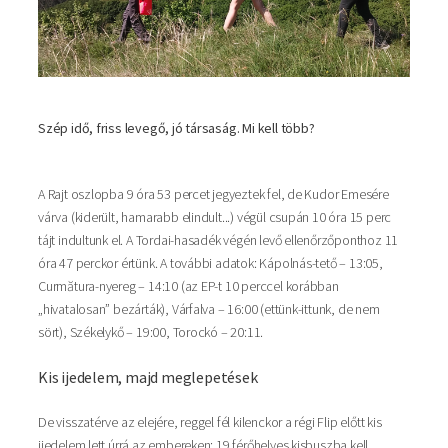
Szép idő, friss levegő, jó társaság. Mi kell több?
A Rajt oszlopba 9 óra 53 percet jegyeztek fel, de Kudor Emesére
várva (kiderült, hamarabb elindult...) végül csupán 10 óra 15 perc
tájt indultunk el. A Tordai-hasadék végén levő ellenőrzőponthoz 11
óra 47 perckor értünk. A további adatok: Kápolnás-tető – 13:05,
Curmătura-nyereg – 14:10 (az EP-t 10 perccel korábban
„hivatalosan” bezárták), Várfalva – 16:00 (ettünk-ittunk, de nem
sört), Székelykő – 19:00, Torockó – 20:11.
Kis ijedelem, majd meglepetések
De visszatérve az elejére, reggel fél kilenckor a régi Flip előtt kis
ijedelem lett úrrá az embereken: 19 férőhelyes kisbuszba kell