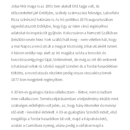
Jókai Mór maga is az 1891-ben alakult EKE tagja volt, és
előszeretettel járt Erdélybe, székely származású felesége, Laborfalvi
Róza színésznő hatására is. Az író-politikus 1876 augusztusában
egyedül utazott Erdélybe, hogy Egy az Isten című regényéhez
adatokat és inspirációt gyűjtsön. Kolozsváron a Nemzeti Szállóban
(későbbi nevén New York szálló) hált meg – nem véletlen hát, hogy
a mai Napoca nevű utcát a magyar közösség Jókai utcaként ismeri.
A három erdélyi nap alatt az író magába szívta a torockói és
torockószentgyörgyi tájat, történelmet, de még az ott élő emberek
is hatással voltak rá. Utolsó napját Szinden és a Tordai-hasadékban
töltötte, a roved utazás részletei pedig vissza-visszaköszönnek
1877-ben megjelent regényében.
A 30 km-es gyalogos túrára vállalkoztam – illetve, nem is tudtam
mire vállalkozom. Természetjárásaimban a teljesítmény inkább mint
szükséges erőkifejtés volt jelen, az, hogy hány kilométer és mennyi
idő alatt − kevésbé érdekelt. A 30-as gyalogtúra Szindről indult, első
megállója a Tordai hasadékon túl volt, majd a Kápolnás-tető,
azután a Curmătura-nyereg, utána pedig a várfalvai majd a