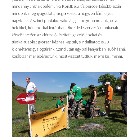
mindannyiunknak beférnünk? Körülbelül tíz perccel később azán
mindenki megnyugodott, megérkezett a negyven férőhelyes
nagybusz. A szindi paplakot valósággal megrohamoztuk, de a
hetekkel, hónapokkal korábban elkezdett szervezői munkának
köszönhetően az előre előkészített igazolólapokat és
túrakalauzokat gyorsan kézhez kaptuk, s indulhatott is 30
kilométeres gyalogtúránk. Szind után egy bal kanyarban levő háznál
korábban már eltévedtünk, most viszont tudtuk, merre kell menni.