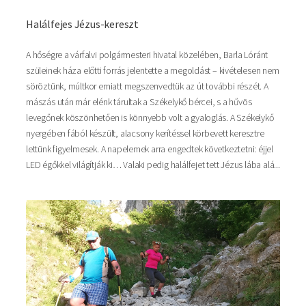
Halálfejes Jézus-kereszt
A hőségre a várfalvi polgármesteri hivatal közelében, Barla Lóránt
szüleinek háza előtti forrás jelentette a megoldást – kivételesen nem
söröztünk, múltkor emiatt megszenvedtük az út további részét. A
mászás után már elénk tárultak a Székelykő bércei, s a hűvös
levegőnek köszönhetően is könnyebb volt a gyaloglás. A Székelykő
nyergében fából készült, alacsony kerítéssel körbevett keresztre
lettünk figyelmesek. A napelemek arra engedtek következtetni: éjjel
LED égőkkel világítják ki… Valaki pedig halálfejet tett Jézus lába alá...