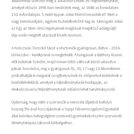
alkalommal szervezi meg a Jókai Mór Emlék- és Teljesítménytúrát,
amelyet először 1998-ban rendeztek meg, az 1848-as forradalom
150. évfordulóján. S miért éppen Jókai Mórról nevezték el? Mert a
nagy természetjáró, egyben tiszteletbeli EKE-tag és -támogató Jókai
az Egy az Isten című regényének megírását megelőző adatgyűjtő
útja során megtett utazását követi nyomon.
A Kolozsvár–Torockó távot a résztvevők gyalogosan, illetve – 2016-
tól kezdve – kerékpárral is megtehetik. A bringások a Báthory-líceum
elől indulnak Szindre, majd onnan több változat közül választva
jutnak Torockóra, míg a gyalogosok 55, 30, 17 vagy 10 kilométeren
próbálhatják ki magukat (a rajthelyszínek és -időpon­tok kiderülnek a
túrafeltételekből, amelyet a teljesítménytúrák honlapján, az
ekekolozsvar.ro/teljesitmenyturak oldalon lehet tanulmányozni).
Újdonság, hogy idén a szervezők a nevezési díjakból befolyó
összeg 5%-ával hozzájárulnak a Yuppi Tábormozgalom Egyesület
által krónikus betegségben szenvedő gyermekek részére szervezett
élményterápiás táborok költségeihez.