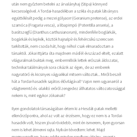
után nem győztem betelni az árvalányhaj (Stipa) könnyed
kecsességével. A Tordai-hasadékban a szikla és patak látványos
együttélését pedig a mezei gólyaorr (Geranium pretense), az erdei
szamóca (Fragaria vesca), a libapimpó (Potentilla anseria), a
barátszegfű (Dianthus carthusianorum), mindenféle boglárkák,
bogárkák és lepkék, köztök hajnalpír és fehércsíkú szerecsen
tarkították, nem csoda hát, hogy néhol csak elmaradoztam a
társaktól. Jókai ittjárta óta majdnem másfél évszázad eltelt, ezalatt
világuralmak buktak meg, embermilliók lettek erőszak áldozatai,
technikai találmányok sora cikázik az égen, de az emberek
nagyratörő és kicsinyes vágyaikkal mitsem változtak... Miről beszél
hát a Tordai-hasadék sajátos élővilágával? Vajon nem ugyanarról a
világteremtő és -alakító erőről zengedez állhatatos változatossággal
nekem is, mint egykor Jókainak?
Ilyen gondolatok társaságában értem ki a Hesdát-patak melletti
ellenőrzőpontra, ahol az volt az érzésem, hogy ez nem is a Tordai-
hasadék volt, hiszen jóval rövidebb, mint én ismerem, ilyen gyorsan
nem is lehet átmenni rajta. Nyilván tévedtem: lehet. Majd
megnyugodtam, hogy eddig minden rendben: útirány, energia,