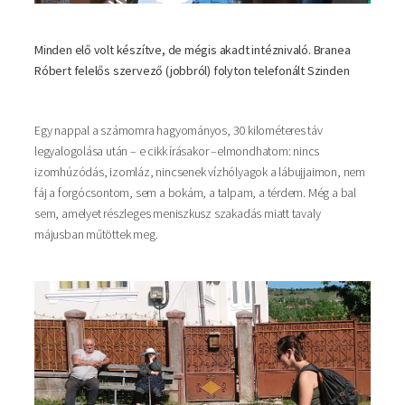
Minden elő volt készítve, de mégis akadt intéznivaló. Branea
Róbert felelős szervező (jobbról) folyton telefonált Szinden
Egy nappal a számomra hagyományos, 30 kilométeres táv
legyalogolása után – e cikk írásakor –elmondhatom: nincs
izomhúzódás, izomláz, nincsenek vízhólyagok a lábujjaimon, nem
fáj a forgócsontom, sem a bokám, a talpam, a térdem. Még a bal
sem, amelyet részleges meniszkusz szakadás miatt tavaly
májusban műtöttek meg.