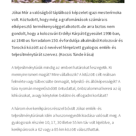
Jókai Mór a valóságból táplálkozó képzelet igazi mesterírnoka
volt. Köztudott, hogy még a grafomániások számára is
elképesztő termékenységgel alkotott ̶ de arra biztos nem
gondolt, hogy a kolozsvári Erdélyi Kárpát-Egyesület 1998-ban,
az 1848-as forradalom 150. évfordulója alkalmából Kolozsvár és
Torockó között az ő nevével fémjelzett gyalogos emlék- és
teljesítménytúrát szervez. (Kocsis Tünde írása)
A teljesítménytúrák mindig az emberi határokat feszegetik. Ki
mennyire ismeri magát? Mire vállalkozik? A kitűzött célt reálisan
felmérte vagy túlbecsülte önmagát, teljesítő- és állóképességét? A
túra nyomán megerősödött öntudattal, önbizalommal keresi az új
kihívásokat, avagy kénytelen belátni és elfogadni korlátait?
A három éve kerékpáros résszel bővült Jókai emlék- és
teljesítménytúrának idén a huszonegyedik kiadása valósult meg. A
gyalogosok részére 10, 17, 30 illetve 55 km táv volt kijelölve, a
kerékpárosok a 62 vagy a 85 km között választhattak.