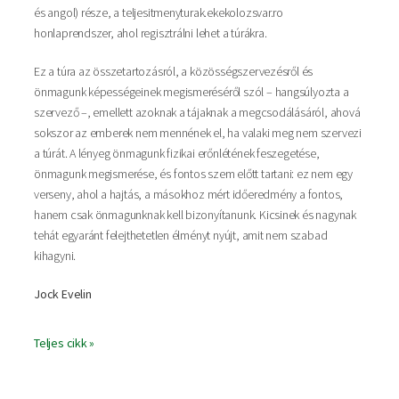
és angol) része, a teljesitmenyturak.ekekolozsvar.ro
honlaprendszer, ahol regisztrálni lehet a túrákra.
Ez a túra az összetartozásról, a közösségszervezésről és
önmagunk képességeinek megismeréséről szól – hangsúlyozta a
szervező –, emellett azoknak a tájaknak a megcsodálásáról, ahová
sokszor az emberek nem mennének el, ha valaki meg nem szervezi
a túrát. A lényeg önmagunk fizikai erőnlétének feszegetése,
önmagunk megismerése, és fontos szem előtt tartani: ez nem egy
verseny, ahol a hajtás, a másokhoz mért időeredmény a fontos,
hanem csak önmagunknak kell bizonyítanunk. Kicsinek és nagynak
tehát egyaránt felejthetetlen élményt nyújt, amit nem szabad
kihagyni.
Jock Evelin
Teljes cikk »