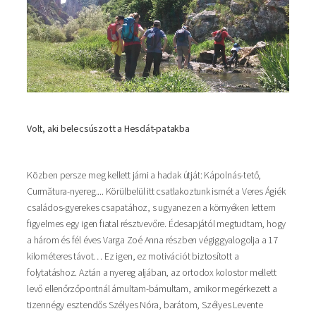
Volt, aki belecsúszott a Hesdát-patakba
Közben persze meg kellett járni a hadak útját: Kápolnás-tető,
Curmătura-nyereg.... Körülbelül itt csatlakoztunk ismét a Veres Ágiék
családos-gyerekes csapatához, s ugyanezen a környéken lettem
figyelmes egy igen fiatal résztvevőre. Édesapjától megtudtam, hogy
a három és fél éves Varga Zoé Anna részben végiggyalogolja a 17
kilométeres távot… Ez igen, ez motivációt biztosított a
folytatáshoz. Aztán a nyereg aljában, az ortodox kolostor mellett
levő ellenőrzőpontnál ámultam-bámultam, amikor megérkezett a
tizennégy esztendős Szélyes Nóra, barátom, Szélyes Levente