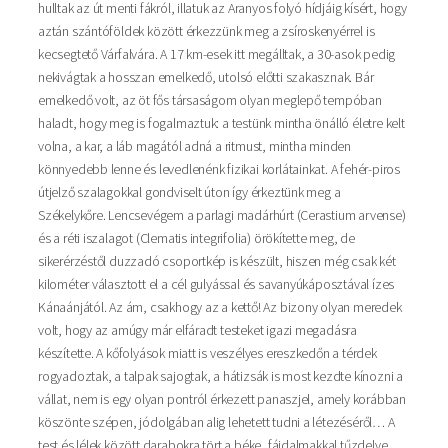
hulltak az út menti fákról, illatuk az Aranyos folyó hídjáig kísért, hogy
aztán szántóföldek között érkezzünk meg a zsíroskenyérrel is
kecsegtető Várfalvára. A 17 km-esek itt megálltak, a 30-asok pedig
nekivágtak a hosszan emelkedő, utolsó előtti szakasznak. Bár
emelkedő volt, az öt fős társaságom olyan meglepő tempóban
haladt, hogy meg is fogalmaztuk: a testünk mintha önálló életre kelt
volna, a kar, a láb magától adná a ritmust, mintha minden
könnyedebb lenne és levedlenénk fizikai korlátainkat. A fehér-piros
útjelző szalagokkal gondviselt úton így érkeztünk meg a
Székelykőre. Lencsevégem a parlagi madárhúrt (Cerastium arvense)
és a réti iszalagot (Clematis integrifolia) örökítette meg, de
sikerérzéstől duzzadó csoportkép is készült, hiszen még csak két
kilométer választott el a cél gulyással és savanyúkáposztával ízes
Kánaánjától. Az ám, csakhogy az a kettő! Az bizony olyan meredek
volt, hogy az amúgy már elfáradt testeket igazi megadásra
készítette. A kőfolyások miatt is veszélyes ereszkedőn a térdek
rogyadoztak, a talpak sajogtak, a hátizsák is most kezdte kínozni a
vállat, nem is egy olyan pontról érkezett panaszjel, amely korábban
köszönte szépen, jódolgában alig lehetett tudni a létezéséről… A
test és lélek között darabokra tört a béke, fájdalmakkal tűzdelve