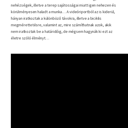
nehézségek, illetve a terep sajátosságai miatt igen nehezen és
körülményesen haladt a munka… A videóriportból az is kiderül,
hányan iratkoztak a különböző távokra, illetve a biciklis
megmérettetésre, valamint az, mire számíthatnak azok, akik
nem iratkoztak be a határidőig, de mégsem hagynák ki ezt az
életre szóló élményt…