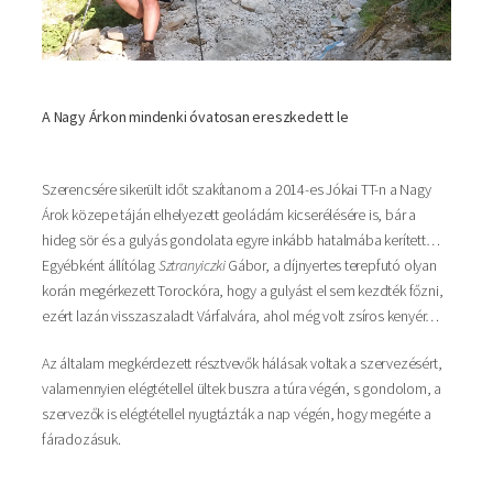
A Nagy Árkon mindenki óvatosan ereszkedett le
Szerencsére sikerült időt szakítanom a 2014-es Jókai TT-n a Nagy
Árok közepe táján elhelyezett geoládám kicserélésére is, bár a
hideg sör és a gulyás gondolata egyre inkább hatalmába kerített…
Egyébként állítólag
Sztranyiczki
Gábor, a díjnyertes terepfutó olyan
korán megérkezett Torockóra, hogy a gulyást el sem kezdték főzni,
ezért lazán visszaszaladt Várfalvára, ahol még volt zsíros kenyér…
Az általam megkérdezett résztvevők hálásak voltak a szervezésért,
valamennyien elégtétellel ültek buszra a túra végén, s gondolom, a
szervezők is elégtétellel nyugtázták a nap végén, hogy megérte a
fáradozásuk.