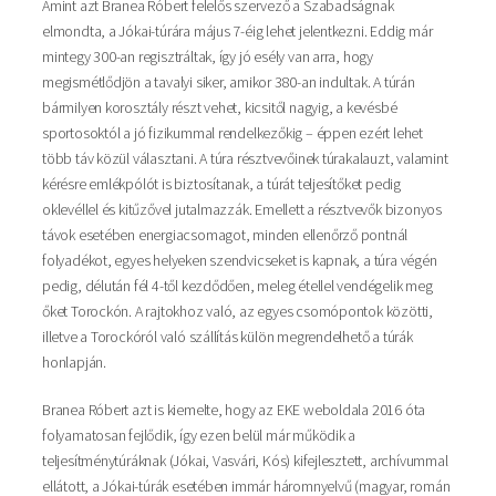
Amint azt Branea Róbert felelős szervező a Szabadságnak
elmondta, a Jókai-túrára május 7-éig lehet jelentkezni. Eddig már
mintegy 300-an regisztráltak, így jó esély van arra, hogy
megismétlődjön a tavalyi siker, amikor 380-an indultak. A túrán
bármilyen korosztály részt vehet, kicsitől nagyig, a kevésbé
sportosoktól a jó fizikummal rendelkezőkig – éppen ezért lehet
több táv közül választani. A túra résztvevőinek túrakalauzt, valamint
kérésre emlékpólót is biztosítanak, a túrát teljesítőket pedig
oklevéllel és kitűzővel jutalmazzák. Emellett a résztvevők bizonyos
távok esetében energiacsomagot, minden ellenőrző pontnál
folyadékot, egyes helyeken szendvicseket is kapnak, a túra végén
pedig, délután fél 4-től kezdődően, meleg étellel vendégelik meg
őket Torockón. A rajtokhoz való, az egyes csomópontok közötti,
illetve a Torockóról való szállítás külön megrendelhető a túrák
honlapján.
Branea Róbert azt is kiemelte, hogy az EKE weboldala 2016 óta
folyamatosan fejlődik, így ezen belül már működik a
teljesítménytúráknak (Jókai, Vasvári, Kós) kifejlesztett, archívummal
ellátott, a Jókai-túrák esetében immár háromnyelvű (magyar, román