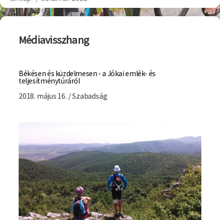
Morzsa
Médiavisszhang
Békésen és küzdelmesen - a Jókai emlék- és
teljesítménytúráról
2018. május 16. / Szabadság