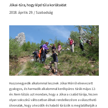
Jókai-túra, hogy lépd túl a korlátaidat
2018. április 29. / Szabadság
Huszonegyedik alkalommal lesznek Jókai Mórról elnevezett
gyalogos, és harmadik alkalommal kerékpáros túrák május 12-
én. Nem túlzás azt mondani, hogy a Jókai a család túrája, hiszen
olyan sokszínű változatban állnak rendelkezésre a választható
útvonalak, hogy a kezdők és haladó túrázók is megtalálhatják a