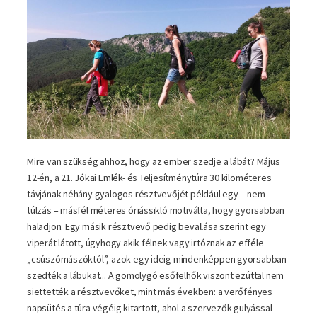
Mire van szükség ahhoz, hogy az ember szedje a lábát? Május
12-én, a 21. Jókai Emlék- és Teljesítménytúra 30 kilométeres
távjának néhány gyalogos résztvevőjét például egy – nem
túlzás – másfél méteres óriássikló motiválta, hogy gyorsabban
haladjon. Egy másik résztvevő pedig bevallása szerint egy
viperát látott, úgyhogy akik félnek vagy irtóznak az efféle
„csúszómászóktól”, azok egy ideig mindenképpen gyorsabban
szedték a lábukat... A gomolygó esőfelhők viszont ezúttal nem
siettették a résztvevőket, mint más években: a verőfényes
napsütés a túra végéig kitartott, ahol a szervezők gulyással