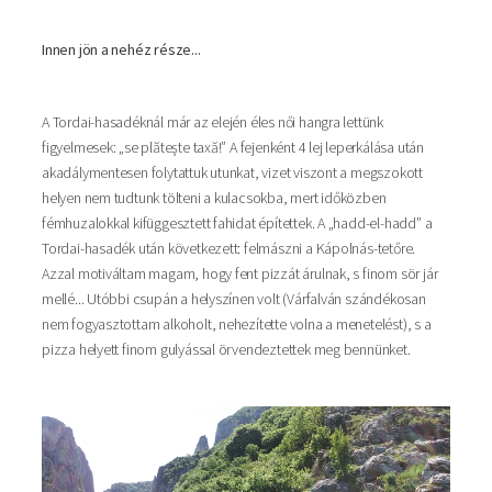
Innen jön a nehéz része...
A Tordai-hasadéknál már az elején éles női hangra lettünk
figyelmesek: „se plăteşte taxă!” A fejenként 4 lej leperkálása után
akadálymentesen folytattuk utunkat, vizet viszont a megszokott
helyen nem tudtunk tölteni a kulacsokba, mert időközben
fémhuzalokkal kifüggesztett fahidat építettek. A „hadd-el-hadd” a
Tordai-hasadék után következett: felmászni a Kápolnás-tetőre.
Azzal motiváltam magam, hogy fent pizzát árulnak, s finom sör jár
mellé... Utóbbi csupán a helyszínen volt (Várfalván szándékosan
nem fogyasztottam alkoholt, nehezítette volna a menetelést), s a
pizza helyett finom gulyással örvendeztettek meg bennünket.