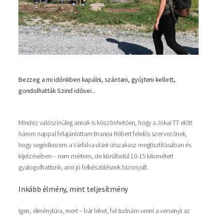
Bezzeg a mi időnkben kapálni, szántani, gyűjteni kellett,
gondolhatták Szind idősei...
Mindez valószínűleg annak is köszönhetően, hogy a Jókai TT előtt
három nappal felajánlottam Branea Róbert felelős szervezőnek,
hogy segédkezem a Várfalva utáni útszakasz megtisztításában és
kijelzésében – nem mértem, de körülbelül 10-15 kilométert
gyalogolhattunk, ami jó felkészülésnek bizonyult.
Inkább élmény, mint teljesítmény
Igen, élménytúra, mert – bár lehet, fel tudnám venni a versenyt az