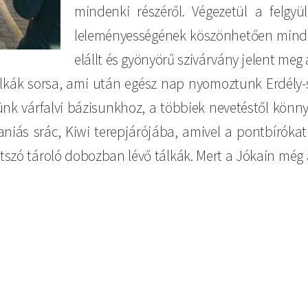
mindenki részéről. Végezetül a felgy
leleményességének köszönhetően minde
elállt és gyönyörű szivárvány jelent meg 
lkák sorsa, ami után egész nap nyomoztunk Erdély-sze
ünk várfalvi bázisunkhoz, a többiek nevetéstől könn
iás srác, Kiwi terepjárójába, amivel a pontbírókat k
átszó tároló dobozban lévő tálkák. Mert a Jókain még