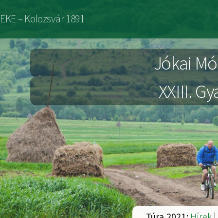
Ugrás
EKE – Kolozsvár 1891
a
tartalomra
Jókai Mó
XXIII. G
Túra 2021:
Hírek