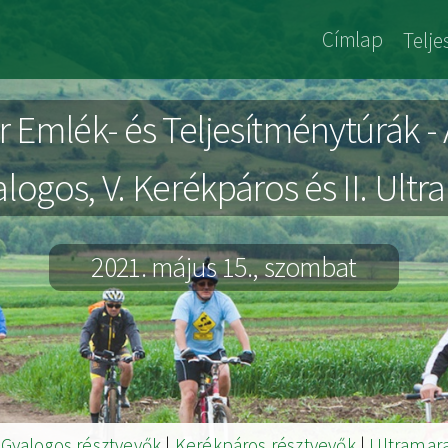
Jókai
Címlap
Telj
Archiv
r Emlék- és Teljesítménytúrák -
yalogos, V. Kerékpáros és II. Ult
2021. május 15., szombat
|
Gyalogos résztvevők
|
Kerékpáros résztvevők
|
Ultramar