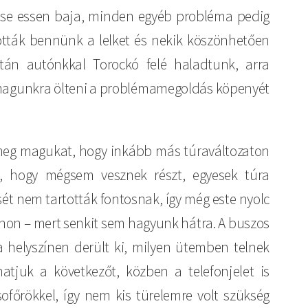
 se essen baja, minden egyéb probléma pedig
ották bennünk a lelket és nekik köszönhetően
tán autónkkal Torockó felé haladtunk, arra
e magunkra ölteni a problémamegoldás köpenyét
 meg magukat, hogy inkább más túraváltozaton
ni, hogy mégsem vesznek részt, egyesek túra
sét nem tartották fontosnak, így még este nyolc
onon – mert senkit sem hagyunk hátra. A buszos
 a helyszínen derült ki, milyen ütemben telnek
tjuk a következőt, közben a telefonjelet is
ofőrökkel, így nem kis türelemre volt szükség