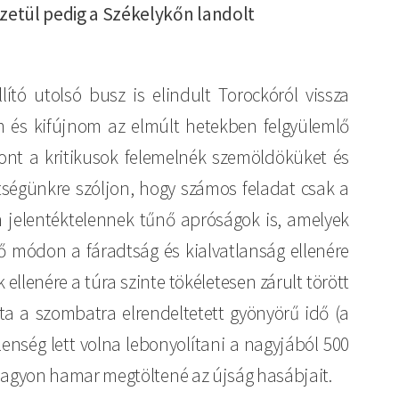
zetül pedig a Székelykőn landolt
ító utolsó busz is elindult Torockóról vissza
em és kifújnom az elmúlt hetekben felgyülemlő
zont a kritikusok felemelnék szemöldöküket és
ségünkre szóljon, hogy számos feladat csak a
n jelentéktelennek tűnő apróságok is, amelyek
ő módon a fáradtság és kialvatlanság ellenére
ellenére a túra szinte tökéletesen zárult törött
ta a szombatra elrendeltetett gyönyörű idő (a
enség lett volna lebonyolítani a nagyjából 500
agyon hamar megtöltené az újság hasábjait.