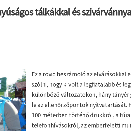
yúságos tálkákkal és szivárvánnya
Ez a rövid beszámoló az elvárásokkal 
szólni, hogy ki volt a legfiatalabb és l
különböző változatokon, hány tányér g
le az ellenőrzőpontok nyitvatartását. H
100 méterben történő drukkról, a túr
telefonhívásokról, az emberfeletti mu