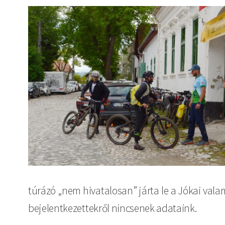
túrázó „nem hivatalosan” járta le a Jókai vala
bejelentkezettekről nincsenek adataink.