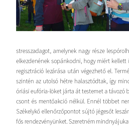
stresszadagot, amelynek nagy része lespórolh
elkezdenének sopánkodni, hogy miért kellett
regisztráció lezárása után végezhető el. Ter
szintén az utolsó hétre halasztódtak, így mi
óriási eufória-löket járta át testemet a távozó
csont és mentőakció nélkül. Ennél többet nem
Székelykő ellenőrzőpontot sújtó jégesőt leszá
fős rendezvényünket. Szeretném mindnyájukat