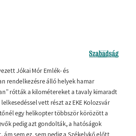
Kép
vezett Jókai Mór Emlék- és
an rendelkezésre álló helyek hamar
an” rótták a kilométereket a tavaly kimaradt
lelkesedéssel vett részt az EKE Kolozsvár
őnél egy helikopter többször körözött a
vevők pedig azt gondolták, a hatóságok
t, ám sem ez, sem pedig a Székelykő előtt