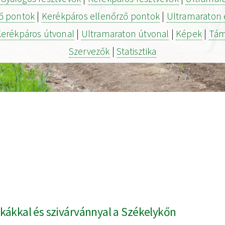
ző pontok
|
Kerékpáros ellenőrző pontok
|
Ultramaraton 
erékpáros útvonal
|
Ultramaraton útvonal
|
Képek
|
Tám
Szervezők
|
Statisztika
kákkal és szivárvánnyal a Székelykőn