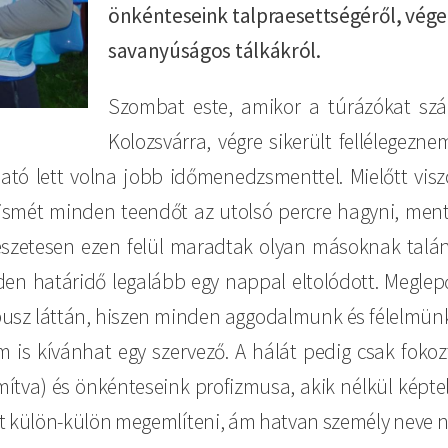
önkénteseink talpraesettségéről, vége
savanyúságos tálkákról.
Szombat este, amikor a túrázókat száll
Kolozsvárra, végre sikerült fellélegezn
ató lett volna jobb időmenedzsmenttel. Mielőtt vis
 ismét minden teendőt az utolsó percre hagyni, ment
mészetesen ezen felül maradtak olyan másoknak talá
nden határidő legalább egy nappal eltolódott. Meglep
 busz láttán, hiszen minden aggodalmunk és félelmünk 
 is kívánhat egy szervező. A hálát pedig csak fokoz
mítva) és önkénteseink profizmusa, akik nélkül képtel
 külön-külön megemlíteni, ám hatvan személy neve n