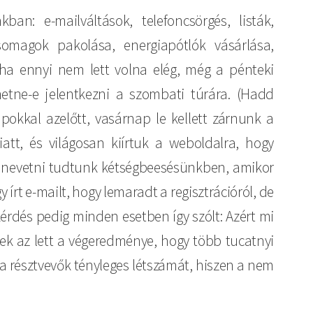
an: e-mailváltások, telefoncsörgés, listák,
somagok pakolása, energiapótlók vásárlása,
ha ennyi nem lett volna elég, még a pénteki
hetne-e jelentkezni a szombati túrára. (Hadd
okkal azelőtt, vasárnap le kellett zárnunk a
iatt, és világosan kiírtuk a weboldalra, hogy
ak nevetni tudtunk kétségbeesésünkben, amikor
 írt e-mailt, hogy lemaradt a regisztrációról, de
kérdés pedig minden esetben így szólt: Azért mi
nek az lett a végeredménye, hogy több tucatnyi
 a résztvevők tényleges létszámát, hiszen a nem