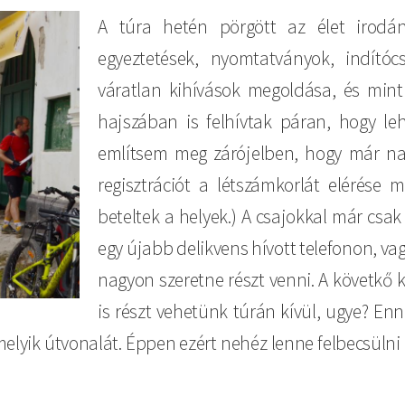
A túra hetén pörgött az élet irodánkb
egyeztetések, nyomtatványok, indítóc
váratlan kihívások megoldása, és mint
hajszában is felhívtak páran, hogy le
említsem meg zárójelben, hogy már nap
regisztrációt a létszámkorlát elérése m
beteltek a helyek.) A csajokkal már cs
egy újabb delikvens hívott telefonon, vagy
nagyon szeretne részt venni. A követkő 
is részt vehetünk túrán kívül, ugye? En
melyik útvonalát. Éppen ezért nehéz lenne felbecsülni