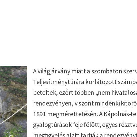
A világjárvány miatt a szombaton szer
Teljesítménytúrára korlátozott számb
beteltek, ezért többen „nem hivatalos
rendezvényen, viszont mindenki kitörő 
1891 megmérettetésén. A Kápolnás-tet
gyalogtúrások feje fölött, egyes részt
megfigyelés alatt tartják a rendezvény