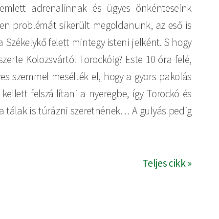
ülemlett adrenalinnak és ügyes önkénteseink
n problémát sikerült megoldanunk, az eső is
a Székelykő felett mintegy isteni jelként. S hogy
rte Kolozsvártól Torockóig? Este 10 óra felé,
yes szemmel mesélték el, hogy a gyors pakolás
ellett felszállítani a nyeregbe, így Torockó és
 a tálak is túrázni szeretnének… A gulyás pedig
Teljes cikk »