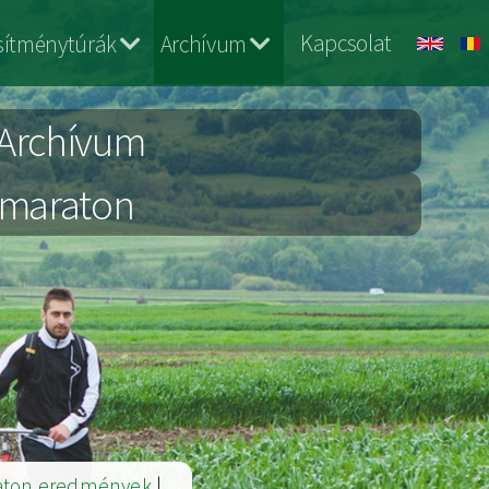
Kapcsolat
esítménytúrák
Archívum
 Archívum
ramaraton
aton eredmények
|