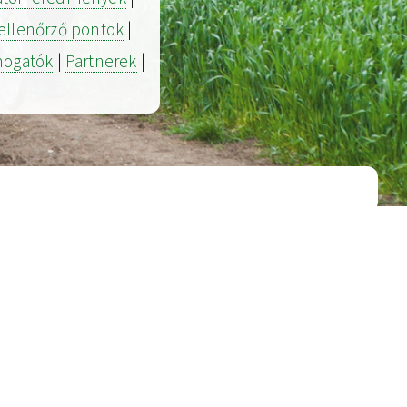
ellenőrző pontok
|
ogatók
|
Partnerek
|