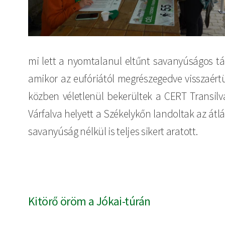
mi lett a nyomtalanul eltűnt savanyúságos tá
amikor az eufóriától megrészegedve visszaért
közben véletlenül bekerültek a CERT Transilvan
Várfalva helyett a Székelykőn landoltak az átl
savanyúság nélkül is teljes sikert aratott.
Kitörő öröm a Jókai-túrán