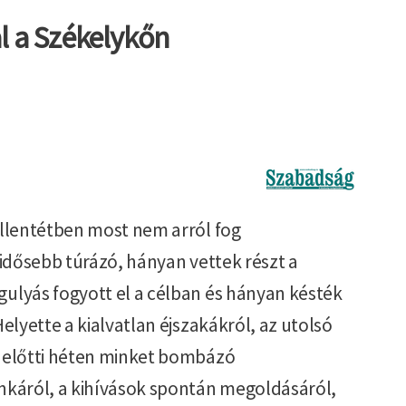
l a Székelykőn
Kép
ellentétben most nem arról fog
egidősebb túrázó, hányan vettek részt a
ulyás fogyott el a célban és hányan késték
elyette a kialvatlan éjszakákról, az utolsó
a előtti héten minket bombázó
nkáról, a kihívások spontán megoldásáról,