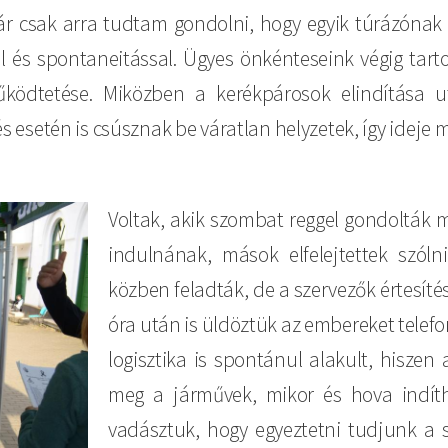
 csak arra tudtam gondolni, hogy egyik túrázónak
l és spontaneitással. Ügyes önkénteseink végig tart
ödtetése. Miközben a kerékpárosok elindítása u
s esetén is csúsznak be váratlan helyzetek, így idej
Voltak, akik szombat reggel gondolták
indulnának, mások elfelejtettek szól
közben feladták, de a szervezők értesíté
óra után is üldöztük az embereket telef
logisztika is spontánul alakult, hiszen
meg a járművek, mikor és hova indítha
vadásztuk, hogy egyeztetni tudjunk a s