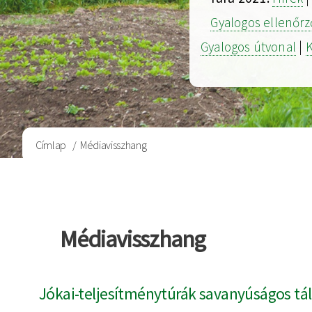
Gyalogos ellenőr
Gyalogos útvonal
|
K
Morzsa
Címlap
Médiavisszhang
Médiavisszhang
Jókai-teljesítménytúrák savanyúságos tál