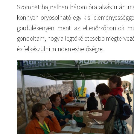
Szombat hajnalban három óra alvás után már
könnyen orvosolható egy kis leleményességge
gördülékenyen ment az ellenőrzőpontok műk
gondoltam, hogy a legtökéletesebb megtervezé
és felkészülni minden eshetőségre.