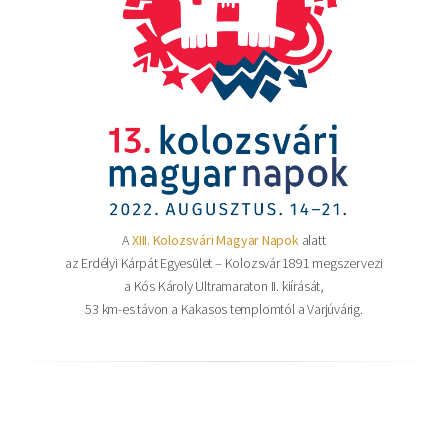
A
XIII. Kolozsvári Magyar Napok
alatt
az Erdélyi Kárpát Egyesület – Kolozsvár 1891 megszervezi
a Kós Károly Ultramaraton II. kiírását,
53 km-es távon a Kakasos templomtól a Varjúvárig.