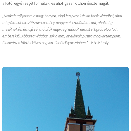
alkotói egyéniségét formálták, és ahol igazán otthon érezte magát.
„Napkeletről jöttem a nagy hegyek, súgó fenyvesek és kis faluk világából, ahol
még álmodnak szűkszavú kemény magyarok csudás álmokat, ahol még
mesélnek fehérhajú vén nótafák nagy régi időkről, elmúlt világról, elporladt
emberekről. Abban a világban sok a rom, az elárvult puszta magyar templom.
És sovány a föld és köves nagyon. Ott Erdélyországban.”
– Kós Károly