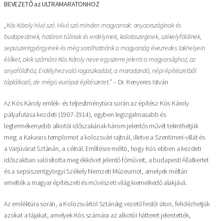
BEVEZETŐ az ULTRAMARATONHOZ
„Kós Károly hívó szó. Hívó szó minden magyarnak: anyaországinak és
budapestinek, határon túlinak és erdélyinek, kalotaszeginek, székelyföldinek,
sepsiszentgyörgyinek és még sorolhatnánk a magyarság évezredes lakhelyein
élőket, akik számára Kós Károly neve egyszerre jelenti a magyarsághoz, az
anyaföldhöz, Erdélyhez való ragaszkodást, a maradandó, népi építészetből
táplálkozó, de mégis európai építészetet.”
– Dr. Kenyeres István
Az Kós Károly emlék- és teljesítménytúra során az építész Kós Károly
pályafutása kezdeti (1907-1914), egyben legizgalmasabb és
legtermékenyebb alkotói időszakának három jelentős művét tekinthetjük
meg: a Kakasos templomot a kolozsvári rajtnál, illetve a Szentimrei-villát és
a Varjúvárat Sztánán, a célnál. Említésre méltó, hogy Kós ebben a kezdeti
időszakban valósította meg ékkövet jelentő főműveit, a budapesti Állatkertet
és a sepsiszentgyörgyi Székely Nemzeti Múzeumot, amelyek méltán
emelték a magyar építészeti és művészeti világ kiemelkedő alakjává.
Az emléktúra során, a Kolozsvártól Sztánáig vezető festői úton, felidézhetjük
azokat a tájakat, amelyek Kós számára az alkotói hátteret jelentették,