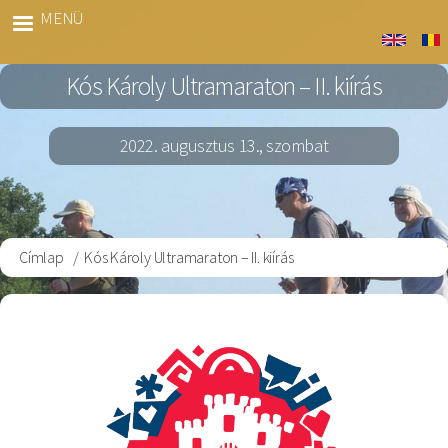
Ugrás
MENÜ
Kós
a
Marato
tartalomra
Kós Károly Ultramaraton – II. kiírás
2022. augusztus 13., szombat
Címlap
Kós Károly Ultramaraton – II. kiírás
Morzsa