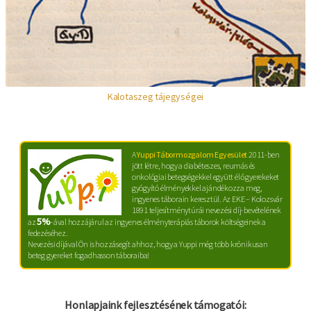
Kalotaszeg tájegységei
A
Yuppi Tábormozgalom Egyesület
2011-ben
jött létre, hogy a diabéteszes, reumás és
onkológiai betegségekkel együtt élő gyerekeket
gyógyító élményekkel ajándékozza meg,
ingyenes táborain keresztül. Az EKE – Kolozsvár
1891 teljesítménytúrái nevezési díj-bevételének
5%
az
-ával hozzájárul az ingyenes élményterápiás táborok költségeinek a
fedezéséhez.
Nevezési díjával Ön is hozzásegít ahhoz, hogy a Yuppi még több krónikusan
beteg gyereket fogadhasson táboraiba!
Honlapjaink fejlesztésének támogatói: