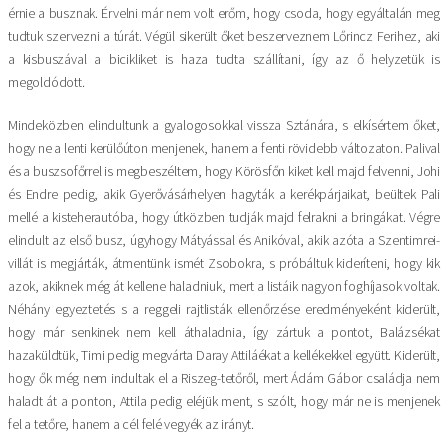
érnie a busznak. Érvelni már nem volt erőm, hogy csoda, hogy egyáltalán meg
tudtuk szervezni a túrát. Végül sikerült őket beszerveznem Lőrincz Ferihez, aki
a kisbuszával a bicikliket is haza tudta szállítani, így az ő helyzetük is
megoldódott.
Mindeközben elindultunk a gyalogosokkal vissza Sztánára, s elkísértem őket,
hogy ne a lenti kerülőúton menjenek, hanem a fenti rövidebb változaton. Palival
és a buszsofőrrel is megbeszéltem, hogy Körösfőn kiket kell majd felvenni, Johi
és Endre pedig, akik Gyerővásárhelyen hagyták a kerékpárjaikat, beültek Pali
mellé a kisteherautóba, hogy útközben tudják majd felrakni a bringákat. Végre
elindult az első busz, úgyhogy Mátyással és Anikóval, akik azóta a Szentimrei-
villát is megjárták, átmentünk ismét Zsobokra, s próbáltuk kideríteni, hogy kik
azok, akiknek még át kellene haladniuk, mert a listáik nagyon foghíjasok voltak.
Néhány egyeztetés s a reggeli rajtlisták ellenőrzése eredményeként kiderült,
hogy már senkinek nem kell áthaladnia, így zártuk a pontot, Balázsékat
hazaküldtük, Timi pedig megvárta Daray Attiláékat a kellékekkel együtt. Kiderült,
hogy ők még nem indultak el a Riszeg-tetőről, mert Ádám Gábor családja nem
haladt át a ponton, Attila pedig eléjük ment, s szólt, hogy már ne is menjenek
fel a tetőre, hanem a cél felé vegyék az irányt.