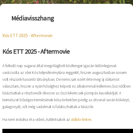
Médiavisszhang
Kós ETT 2025 - Aftermovie
Kós ETT 2025 - Aftermovie
A felkelő nap sugarai által megvilágított ködtenger igazán különlegessé
varázsolta az idei Kós teljesítménytúra reggelét, hiszen augusztusban sosem
volt részünk hasonló látványban. De nemcsak ezért érte meg új dátumot
választani, hiszen a nyári hőséghez képest ez alkalommal kellemes őszi időben
túrázhattak a résztvevők élvezve az őszi kikericsek pompás kavalkádját. A
természet bőséges termésének köszönhetően pedig az útvonal során kökényt,
galagonyát, sőt még vadalmát is falatozhattak a túrázók.
Ha nem indulna el a videó, kattintsatok az
alábbi linkre
.