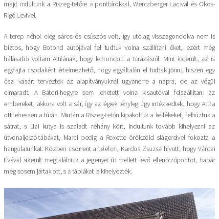
majd indultunk a Riszeg-tetőre a pontbírókkal, Werczberger Lacival és Okos-
Rigó Levivel.
A terep néhol elég sáros és csúszós volt, így utólag visszagondolva nem is
biztos, hogy Botond autójával fel tudtuk volna szállítani őket, ezért még
hálásabb voltam Attilának, hogy lemondott a túrázásról. Mint kiderült, az is
egyfajta csodaként értelmezhető, hogy egyáltalán el tudtak jönni, hiszen egy
őszi vásárt terveztek az alapítványuknál ugyanerre a napra, de az végül
elmaradt. A Bátori-hegyre sem lehetett volna kisautóval felszállítani az
embereket, akkora volt a sár, így az égiek tényleg úgy intézkedtek, hogy Attila
ott lehessen a túrán. Miután a Riszeg-tetőn kipakoltuk a kellékeket, felhúztuk a
sátrat, s Lizi kutya is szaladt néhány kört, indultunk tovább kihelyezni az
útvonaljelző-tábákat, Marci pedig a Roxette örökzöld slágereivel fokozta a
hangulatunkat. Közben csörrent a telefon, Kardos Zsuzsa hívott, hogy Várdai
Évával sikerült megtalálniuk a jegenyei út mellett levő ellenőrzőpontot, habár
még sosem jártak ott, s a táblákat is kihelyezték.
Kép