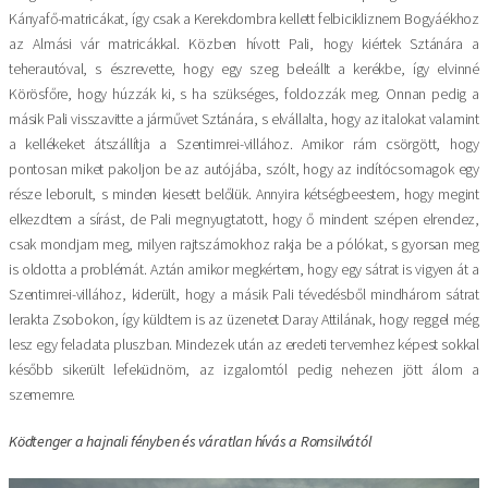
Kányafő-matricákat, így csak a Kerekdombra kellett felbicikliznem Bogyáékhoz
az Almási vár matricákkal. Közben hívott Pali, hogy kiértek Sztánára a
teherautóval, s észrevette, hogy egy szeg beleállt a kerékbe, így elvinné
Körösfőre, hogy húzzák ki, s ha szükséges, foldozzák meg. Onnan pedig a
másik Pali visszavitte a járművet Sztánára, s elvállalta, hogy az italokat valamint
a kellékeket átszállítja a Szentimrei-villához. Amikor rám csörgött, hogy
pontosan miket pakoljon be az autójába, szólt, hogy az indítócsomagok egy
része leborult, s minden kiesett belőlük. Annyira kétségbeestem, hogy megint
elkezdtem a sírást, de Pali megnyugtatott, hogy ő mindent szépen elrendez,
csak mondjam meg, milyen rajtszámokhoz rakja be a pólókat, s gyorsan meg
is oldotta a problémát. Aztán amikor megkértem, hogy egy sátrat is vigyen át a
Szentimrei-villához, kiderült, hogy a másik Pali tévedésből mindhárom sátrat
lerakta Zsobokon, így küldtem is az üzenetet Daray Attilának, hogy reggel még
lesz egy feladata pluszban. Mindezek után az eredeti tervemhez képest sokkal
később sikerült lefeküdnöm, az izgalomtól pedig nehezen jött álom a
szememre.
Ködtenger a hajnali fényben és váratlan hívás a Romsilvától