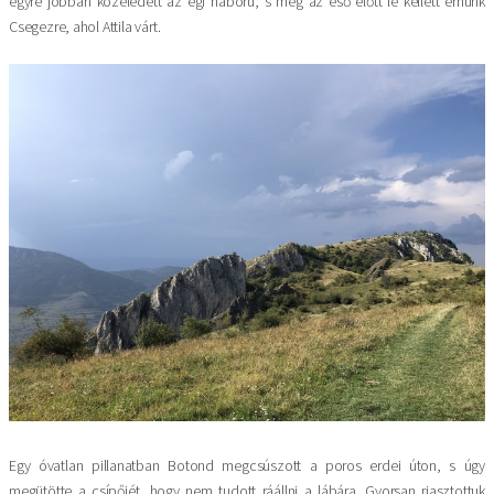
egyre jobban közeledett az égi háború, s még az eső előtt le kellett érnünk
Csegezre, ahol Attila várt.
Kép
Egy óvatlan pillanatban Botond megcsúszott a poros erdei úton, s úgy
megütötte a csípőjét, hogy nem tudott ráállni a lábára. Gyorsan riasztottuk