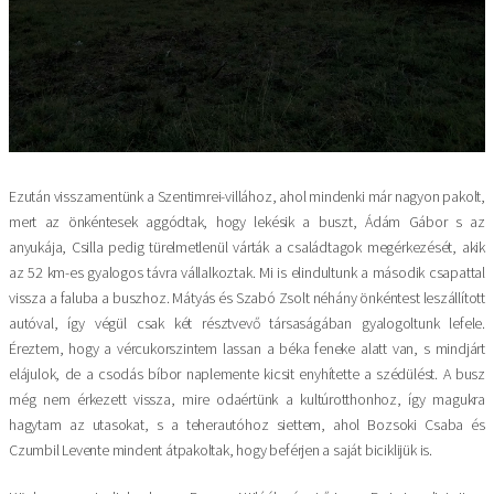
Ezután visszamentünk a Szentimrei-villához, ahol mindenki már nagyon pakolt,
mert az önkéntesek aggódtak, hogy lekésik a buszt, Ádám Gábor s az
anyukája, Csilla pedig türelmetlenül várták a családtagok megérkezését, akik
az 52 km-es gyalogos távra vállalkoztak. Mi is elindultunk a második csapattal
vissza a faluba a buszhoz. Mátyás és Szabó Zsolt néhány önkéntest leszállított
autóval, így végül csak két résztvevő társaságában gyalogoltunk lefele.
Éreztem, hogy a vércukorszintem lassan a béka feneke alatt van, s mindjárt
elájulok, de a csodás bíbor naplemente kicsit enyhítette a szédülést. A busz
még nem érkezett vissza, mire odaértünk a kultúrotthonhoz, így magukra
hagytam az utasokat, s a teherautóhoz siettem, ahol Bozsoki Csaba és
Czumbil Levente mindent átpakoltak, hogy beférjen a saját biciklijük is.