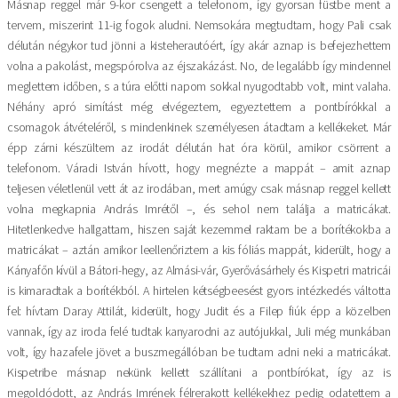
Másnap reggel már 9-kor csengett a telefonom, így gyorsan füstbe ment a
tervem, miszerint 11-ig fogok aludni. Nemsokára megtudtam, hogy Pali csak
délután négykor tud jönni a kisteherautóért, így akár aznap is befejezhettem
volna a pakolást, megspórolva az éjszakázást. No, de legalább így mindennel
meglettem időben, s a túra előtti napom sokkal nyugodtabb volt, mint valaha.
Néhány apró simítást még elvégeztem, egyeztettem a pontbírókkal a
csomagok átvételéről, s mindenkinek személyesen átadtam a kellékeket. Már
épp zárni készültem az irodát délután hat óra körül, amikor csörrent a
telefonom. Váradi István hívott, hogy megnézte a mappát – amit aznap
teljesen véletlenül vett át az irodában, mert amúgy csak másnap reggel kellett
volna megkapnia András Imrétől –, és sehol nem találja a matricákat.
Hitetlenkedve hallgattam, hiszen saját kezemmel raktam be a borítékokba a
matricákat – aztán amikor leellenőriztem a kis fóliás mappát, kiderült, hogy a
Kányafőn kívül a Bátori-hegy, az Almási-vár, Gyerővásárhely és Kispetri matricái
is kimaradtak a borítékból. A hirtelen kétségbeesést gyors intézkedés váltotta
fel: hívtam Daray Attilát, kiderült, hogy Judit és a Filep fiúk épp a közelben
vannak, így az iroda felé tudtak kanyarodni az autójukkal, Juli még munkában
volt, így hazafele jövet a buszmegállóban be tudtam adni neki a matricákat.
Kispetribe másnap nekünk kellett szállítani a pontbírókat, így az is
megoldódott, az András Imrének félrerakott kellékekhez pedig odatettem a