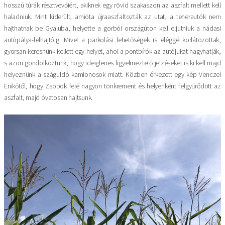
hosszú túrák résztvevőiért, akiknek egy rövid szakaszon az aszfalt mellett kell
haladniuk. Mint kiderült, amióta újraaszfaltozták az utat, a teherautók nem
hajthatnak be Gyaluba, helyette a gorbói országúton kell eljutniuk a nádasi
autópálya-felhajtóig. Mivel a parkolási lehetőségek is eléggé korlátozottak,
gyorsan keresnünk kel­lett egy helyet, ahol a pontbírók az autójukat hagyhatják,
s azon gondolkoztunk, hogy ideiglenes figyelmeztető jelzéseket is ki kell majd
helyeznünk a száguldó kamionosok miatt. Közben érkezett egy kép Venczel
Enikőtől, hogy Zsobok felé nagyon tönkrement és helyenként felgyűrődött az
aszfalt, majd óvatosan hajtsunk.
Kép