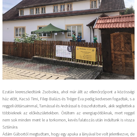
Ezután leereszkedtünk Zsobokra, ahol már állt az ellenőrzőpont a közösségi
ház előtt, Kacsó Timi, Filep Balázs és Tréger Éva pedig kedvesen fogadtak, s a
reggeli útitársaimmal, Tamással és Andrással is összefutottunk, akik segítettek a
többieknek az előkészületekben. Örültem az energiapótlóknak, mert reggel
nem sok minden ment le a torkomon, kevés falatozás után indultunk is vissza
Sztánára.
Ádám Gábortól megtudtam, hogy egy apuka a lányával be volt jelentkezve, de