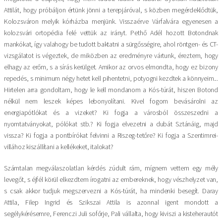
Attilát, hogy próbáljon értünk jönni a terepjáróval, s közben megérdeklődtük,
Kolozsváron melyik kórházba menjünk. Visszaérve Várfalvára egyenesen a
kolozsvári ortopédia felé vettük az irányt. Pethő Adél hozott Botondnak
mankókat, így valahogy be tudott baktatni a sürgősségire, ahol röntgen- és CT-
vizsgálatot is végeztek, de miközben az eredményre vártunk, éreztem, hogy
elhagy az erőm, s a sírás kerülget. Amikor az orvos elmondta, hogy ez bizony
repedés, s minimum négy hetet kell pihentetni, potyogni kezdtek a könnyeim...
Hirtelen arra gondoltam, hogy le kell mondanom a Kós-túrát, hiszen Botond
nélkül nem leszek képes lebonyolítani. Kivel fogom bevásárolni az
energiapótlókat és a vizeket? Ki fogja a városból összeszedni a
nyomtatványokat, pólókat stb.? Ki fogja elvezetni a dubát Sztánáig, majd
vissza? Ki fogja a pontbírókat felvinni a Riszeg-tetőre? Ki fogja a Szentimrei-
villához kiszállítani a kellékeket, italokat?
Számtalan megválaszolatlan kérdés zúdult rám, mígnem vettem egy mély
levegőt, s éjfél körül elkezdtem írogatni az embereknek, hogy vészhelyzet van,
s csak akkor tudjuk megszervezni a Kós-túrát, ha mindenki besegít. Daray
Attila, Filep Ingrid és Szikszai Attila is azonnal igent mondott a
segélykérésemre, Ferenczi Juli sofőrje, Pali vállalta, hogy kiviszi a kisteherautót