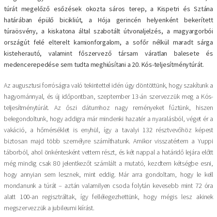
túrát megelőző esőzések okozta sáros terep, a Kispetri és Sztána
határában épülő bicikliút, a Hója gerincén helyenként bekerített
túraösvény, a kiskatona által szabotált útvonaljelzés, a magyargorbói
országút felé elterelt kamionforgalom, a sofőr nélkül maradt sárga
kisteherautó, valamint főszervező társam váratlan balesete és
medencerepedése sem tudta meghiúsítani a 20. Kós-teljesítménytúrát.
Az augusztusi forróságra való tekintettel idén úgy döntöttünk, hogy szakítunk a
hagyománnyal, és új időpontban, szeptember 13-án szervezzük meg a Kós-
teljesítménytúrát. Az őszi dátumhoz nagy reményeket fűztünk, hiszen
belegondoltunk, hogy addigra már mindenki hazatér a nyaralásból, véget ér a
vakáció, a hőmérséklet is enyhül, így a tavalyi 132 résztvevőhöz képest
biztosan majd több személyre számíthatunk. Amikor visszatértem a Yuppi
táborból, ahol önkéntesként vettem részt, és két nappal a határidő lejára előtt
még mindig csak 80 jelentkezőt számlált a mutató, kezdtem kétségbe esni,
hogy annyian sem lesznek, mint eddig. Már arra gondoltam, hogy le kell
mondanunk a túrát – aztán valamilyen csoda folytán kevesebb mint 72 óra
alatt 100-an regisztráltak, így fellélegezhettünk, hogy mégis lesz akinek
megszervezzük a jubileumi kiírást.