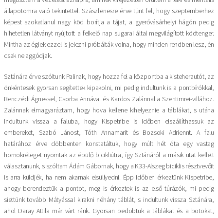
állapotomra való tekintettel. Szászfenesre érve tűnt fel, hogy szeptemberhez
képest szokatlanul nagy köd borítja a tájat, a gyerővásárhelyi hágón pedig
hihetetlen látványt nyújtott a felkelő nap sugarai által megvilágított ködtenger.
Mintha az égiek ezzel is jelezni próbálták volna, hogy minden rendben lesz, én
csak ne aggódjak.
Sztánára érve szóltunk Palinak, hogy hozza fel a központba a kisteherautót, az
önkéntesek gyorsan segítettek kipakolni, mi pedig indultunk is a pontbírókkal,
Benczédi Ágnessel, Csorba Annával és Kardos Zalánnal a Szentimrei-villához.
Zalánnak elmagyaráztam, hogy hova kellene kihelyeznie a táblákat, s utána
indultunk vissza a faluba, hogy Kispetribe is időben elszállíthassuk az
embereket, Szabó Jánost, Tóth Annamarit és Bozsoki Adriennt. A falu
határához érve döbbenten konstatáltuk, hogy múlt hét óta egy vastag
homokréteget nyomtak az épülő bicikliútra, így Sztánáról a másik utat kellett
választanunk, s szóltam Ádám Gábornak, hogy a K33-Alszeg biciklis résztvevőit
is arra küldjék, ha nem akarnak elsüllyedni. Épp időben érkeztünk Kispetribe,
ahogy berendeztük a pontot, meg is érkeztek is az első túrázók, mi pedig
siettünk tovább Mátyással kirakni néhány táblát, s indultunk vissza Sztánára,
ahol Daray Attila már várt ránk. Gyorsan bedobtuk a táblákat és a botokat,