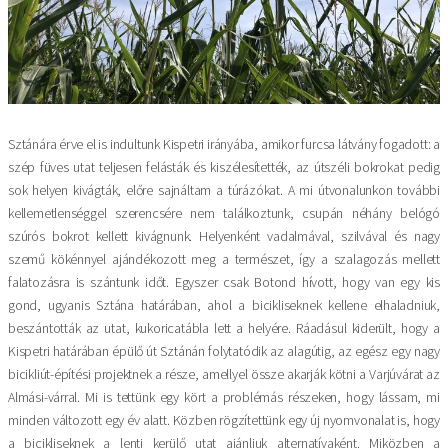
Sztánára érve el is indultunk Kispetri irányába, amikor furcsa látvány fogadott: a
szép füves utat teljesen felásták és kiszélesítették, az útszéli bokrokat pedig
sok helyen kivágták, előre sajnáltam a túrázókat. A mi útvonalunkon további
kellemetlenséggel szerencsére nem találkoztunk, csupán néhány belógó
szúrós bokrot kellett kivágnunk. Helyenként vadalmával, szilvával és nagy
szemű kökénnyel ajándékozott meg a természet, így a szalagozás mellett
falatozásra is szántunk időt. Egyszer csak Botond hívott, hogy van egy kis
gond, ugyanis Sztána határában, ahol a bicikliseknek kellene elhaladniuk,
beszántották az utat, kukoricatábla lett a helyére. Ráadásul kiderült, hogy a
Kispetri határában épülő út Sztánán folytatódik az alagútig, az egész egy nagy
bicikliút-építési projektnek a része, amellyel össze akarják kötni a Varjúvárat az
Almási-várral. Mi is tettünk egy kört a problémás részeken, hogy lássam, mi
minden változott egy év alatt. Közben rögzítettünk egy új nyomvonalat is, hogy
a bicikliseknek a lenti kerülő utat ajánljuk alternatívaként. Miközben a