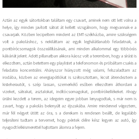
Aztán az egyik sátortokban találtam egy csavart, aminek nem ott lett volna a
helye, így minden javított sátrat át kellett vizsgálnom, hogy megvannak-e a
csavarjaik. Közben lecipeltem mindent az EMT-székházba, amire szükségem
volt a pakoláshoz, s nekiláttam az egyik leghálátlanabb feladatnak, a
pontbírócsomagok összeállításának, ami minden alkalommal egy többórás
kálváriát jelent. Adott pillanatban akkora káosz volt a teremben, hogy a sírást is
elkezdtem, aztán betettem egy playlistet a telefonomon és próbáltam csakis a
feladatra koncentrálni. Ahányszor hiányzott még valami, felszaladtam az
irodába, közben az energiapótlókat is szétosztottam, kicsit átrendeztem a
kisteherautót, s szép lassan, szemerkélő esőben elkezdtem áthordani a
vizeket, sátrakat, asztalokat, indítócsomagokat, pontbírókellékeket. Ahogy
ürülni kezdett a terem, az idegeim egyre jobban lenyugodtak, s már nem is
zavart, hogy a pakolás belenyúlt az éjszakába. Amire mindennel végeztem,
már fél négyet ütött az óra, s a derekam is rendesen beállt, de legalább
teljesíteni tudtam a tervemet, hogy péntek délre kész legyen az autó, így
nyugodt lelkiismerettel hajtottam álomra a fejem.