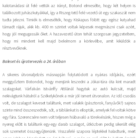
kalotanádasi út felé vettük az irányt, Botond elmesélte, hogy két helyen is
találkozott juhászkutyákkal, így a Riszeg-tető felé vezető út egy szakaszát nem
tudta jelezni. Timiék is elmesélték, hogy Kiskapus fölött egy egész kutyahad
támadt rájuk, akik kb. 400 m szintet voltak képesek megmászni csak azért,
hogy jól megugassák őket. A hazavezető úton tehát szorgosan jegyzeteltem,
hogy mi mindent kell majd beleírnom a körlevélbe, amit kiküldök a
résztvevőknek.
Baleset és újratervezés a 24. órában
A sikeres útvonaljelzés másnapján folytatódott a nyárias időjárás, ezért
meggyőztem Botondot, hogy menjünk leszedni a Jókai-túra óta kint maradt
szalagokat. Várfalván Istvánffy Attilánál hagytuk az autó kulcsát, majd
nekivágtunk hátulról a Székelykőnek a már jól ismert útvonalon. Az idő csodás
volt, de szalagot keveset találtunk, mert valakik (pásztorok, fanyűvők?) sajnos
szinte mind összeszedték, sőt, a tábláinkat is ellopták, amelyek fel voltak kötve
egy fára. Szerencsére nem volt teljesen hiábavaló a törekvésünk, hiszen még a
nyereg előtt is találtunk egy-egy darab szalagot, útközben pedig sikerült elég
sok szemetet összegyűjtenünk. Visszafelé szapora léptekkel haladtunk, mert