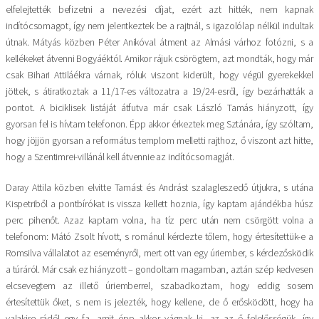
elfelejtették befizetni a nevezési díjat, ezért azt hitték, nem kapnak
indítócsomagot, így nem jelentkeztek be a rajtnál, s igazolólap nélkül indultak
útnak. Mátyás közben Péter Anikóval átment az Almási várhoz fotózni, s a
kellékeket átvenni Bogyáéktól. Amikor rájuk csörögtem, azt mondták, hogy már
csak Bihari Attiláékra várnak, róluk viszont kiderült, hogy végül gyerekekkel
jöttek, s átiratkoztak a 11/17-es változatra a 19/24-esről, így bezárhatták a
pontot. A biciklisek listáját átfutva már csak László Tamás hiányzott, így
gyorsan fel is hívtam telefonon. Épp akkor érkeztek meg Sztánára, így szóltam,
hogy jöjjön gyorsan a református templom melletti rajthoz, ő viszont azt hitte,
hogy a Szentimrei-villánál kell átvennie az indítócsomagját.
Daray Attila közben elvitte Tamást és Andrást szalagleszedő útjukra, s utána
Kispetriből a pontbírókat is vissza kellett hoznia, így kaptam ajándékba húsz
perc pihenőt. Azaz kaptam volna, ha tíz perc után nem csörgött volna a
telefonom: Mátó Zsolt hívott, s románul kérdezte tőlem, hogy értesítettük-e a
Romsilva vállalatot az eseményről, mert ott van egy úriember, s kérdezősködik
a túráról. Már csak ez hiányzott – gondoltam magamban, aztán szép kedvesen
elcsevegtem az illető úriemberrel, szabadkoztam, hogy eddig sosem
értesítettük őket, s nem is jelezték, hogy kellene, de ő erősködött, hogy ha
valakire rádől egy fa, amit épp akkor vágnak ki, az az ő felelősségük, így