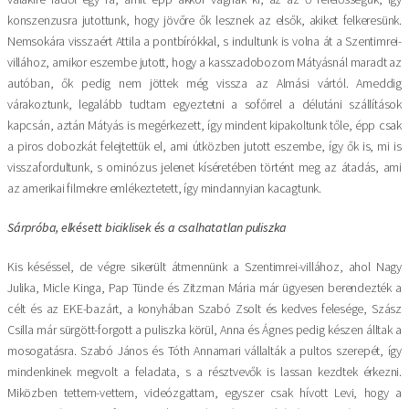
konszenzusra jutottunk, hogy jövőre ők lesznek az elsők, akiket felkeresünk.
Nemsokára visszaért Attila a pontbírókkal, s indultunk is volna át a Szentimrei-
villához, amikor eszembe jutott, hogy a kasszadobozom Mátyásnál maradt az
autóban, ők pedig nem jöttek még vissza az Almási vártól. Ameddig
várakoztunk, legalább tudtam egyeztetni a sofőrrel a délutáni szállítások
kapcsán, aztán Mátyás is megérkezett, így mindent kipakoltunk tőle, épp csak
a piros dobozkát felejtettük el, ami útközben jutott eszembe, így ők is, mi is
visszafordultunk, s ominózus jelenet kíséretében történt meg az átadás, ami
az amerikai filmekre emlékeztetett, így mindannyian kacagtunk.
Sárpróba, elkésett biciklisek és a csalhatatlan puliszka
Kis késéssel, de végre sikerült átmennünk a Szentimrei-villához, ahol Nagy
Julika, Micle Kinga, Pap Tünde és Zitzman Mária már ügyesen berendezték a
célt és az EKE-bazárt, a konyhában Szabó Zsolt és kedves felesége, Szász
Csilla már sürgött-forgott a puliszka körül, Anna és Ágnes pedig készen álltak a
mosogatásra. Szabó János és Tóth Annamari vállalták a pultos szerepét, így
mindenkinek megvolt a feladata, s a résztvevők is lassan kezdtek érkezni.
Miközben tettem-vettem, videózgattam, egyszer csak hívott Levi, hogy a