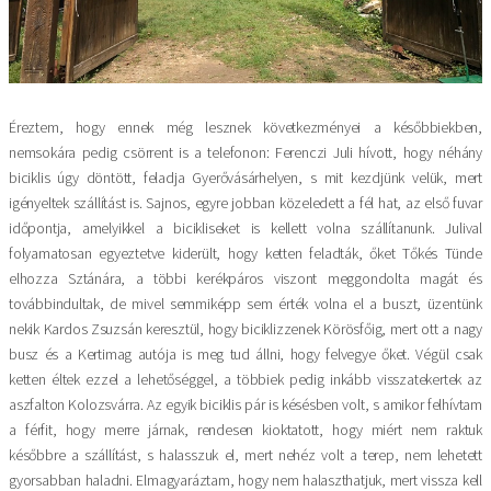
Éreztem, hogy ennek még lesznek következményei a későbbiekben,
nemsokára pedig csörrent is a telefonon: Ferenczi Juli hívott, hogy néhány
biciklis úgy döntött, feladja Gyerővásárhelyen, s mit kezdjünk velük, mert
igényeltek szállítást is. Sajnos, egyre jobban közeledett a fél hat, az első fuvar
időpontja, amelyikkel a bicikliseket is kellett volna szállítanunk. Julival
folyamatosan egyeztetve kiderült, hogy ketten feladták, őket Tőkés Tünde
elhozza Sztánára, a többi kerékpáros viszont meggondolta magát és
továbbindultak, de mivel semmiképp sem érték volna el a buszt, üzentünk
nekik Kardos Zsuzsán keresztül, hogy biciklizzenek Körösfőig, mert ott a nagy
busz és a Kertimag autója is meg tud állni, hogy felvegye őket. Végül csak
ketten éltek ezzel a lehetőséggel, a többiek pedig inkább visszatekertek az
aszfalton Kolozsvárra. Az egyik biciklis pár is késésben volt, s amikor felhívtam
a férfit, hogy merre járnak, rendesen kioktatott, hogy miért nem raktuk
későbbre a szállítást, s halasszuk el, mert nehéz volt a terep, nem lehetett
gyorsabban haladni. Elmagyaráztam, hogy nem halaszthatjuk, mert vissza kell