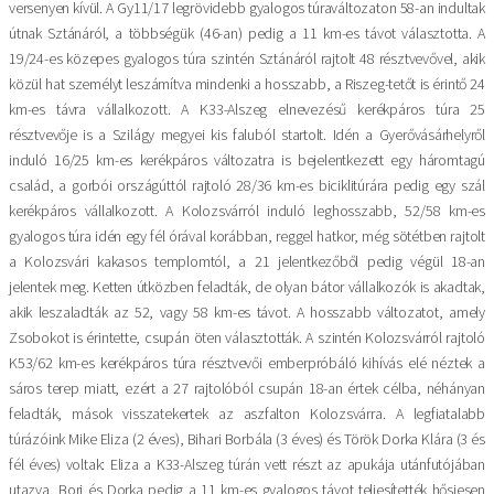
versenyen kívül. A Gy11/17 legrövidebb gyalogos túraváltozaton 58-an indultak
útnak Sztánáról, a többségük (46-an) pedig a 11 km-es távot választotta. A
19/24-es közepes gyalogos túra szintén Sztánáról rajtolt 48 résztvevővel, akik
közül hat személyt leszámítva mindenki a hosszabb, a Riszeg-tetőt is érintő 24
km-es távra vállalkozott. A K33-Alszeg elnevezésű kerékpáros túra 25
résztvevője is a Szilágy megyei kis faluból startolt. Idén a Gyerővásárhelyről
induló 16/25 km-es kerékpáros változatra is bejelentkezett egy háromtagú
család, a gorbói országúttól rajtoló 28/36 km-es biciklitúrára pedig egy szál
kerékpáros vállalkozott. A Kolozsvárról induló leghosszabb, 52/58 km-es
gyalogos túra idén egy fél órával korábban, reggel hatkor, még sötétben rajtolt
a Kolozsvári kakasos templomtól, a 21 jelentkezőből pedig végül 18-an
jelentek meg. Ketten útközben feladták, de olyan bátor vállalkozók is akadtak,
akik leszaladták az 52, vagy 58 km-es távot. A hosszabb változatot, amely
Zsobokot is érintette, csupán öten választották. A szintén Kolozsvárról rajtoló
K53/62 km-es kerékpáros túra résztvevői emberpróbáló kihívás elé néztek a
sáros terep miatt, ezért a 27 rajtolóból csupán 18-an értek célba, néhányan
feladták, mások visszatekertek az aszfalton Kolozsvárra. A legfiatalabb
túrázóink Mike Eliza (2 éves), Bihari Borbála (3 éves) és Török Dorka Klára (3 és
fél éves) voltak: Eliza a K33-Alszeg túrán vett részt az apukája utánfutójában
utazva, Bori és Dorka pedig a 11 km-es gyalogos távot teljesítették hősiesen