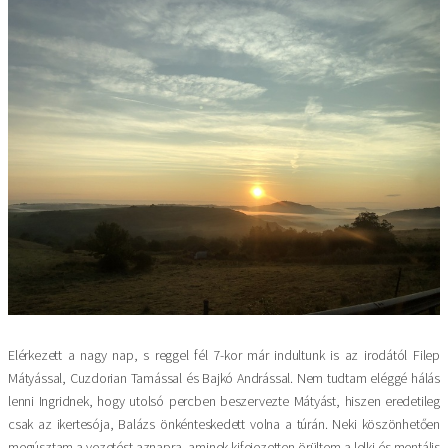
Kép
Elérkezett a nagy nap, s reggel fél 7-kor már indultunk is az irodától Filep
Mátyással, Cuzdorian Tamással és Bajkó Andrással. Nem tudtam eléggé hálás
lenni Ingridnek, hogy utolsó percben beszervezte Mátyást, hiszen eredetileg
csak az ikertesója, Balázs önkénteskedett volna a túrán. Neki köszönhetően
megúsztam a vezetést aznapra, aminek kifejezetten örültem a lelki és mentális