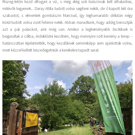
Riszeg-tetőn kezd elfogyni a víz, s még elég sok túrázónak kell áthaladnia,
mitévők legyenek... Daray Attila tudott volna segíteni nekik, de ő kapott két óra
szabadot, s elmentek gombászni Marcival, így leghamarabb délután négy
körül tudott volna vizet felvinni nekik. Abban maradtunk, hogy addig beosztják
azt a pár palackot, ami még van. Amikor a legkeményebb biciklisek is
begurultak a célba, érdeklődni kezdtem, hogy mennyire volt kemény a terep –
határozottan kijelentették, hogy kezdőknek semmiképp sem ajánlották volna,
mert kézzel kellett leszedegetniük a kerekekre tapadt sarat.
Kép