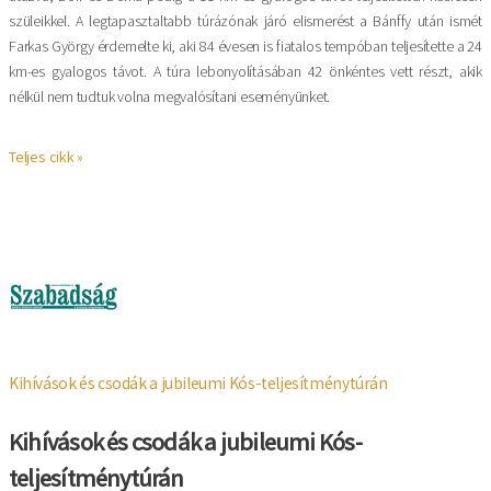
szüleikkel. A legtapasztaltabb túrázónak járó elismerést a Bánffy után ismét
Farkas György érdemelte ki, aki 84 évesen is fiatalos tempóban teljesítette a 24
km-es gyalogos távot. A túra lebonyolításában 42 önkéntes vett részt, akik
nélkül nem tudtuk volna megvalósítani eseményünket.
Teljes cikk »
Kép
Kihívások és csodák a jubileumi Kós-teljesítménytúrán
Kihívások és csodák a jubileumi Kós-
teljesítménytúrán