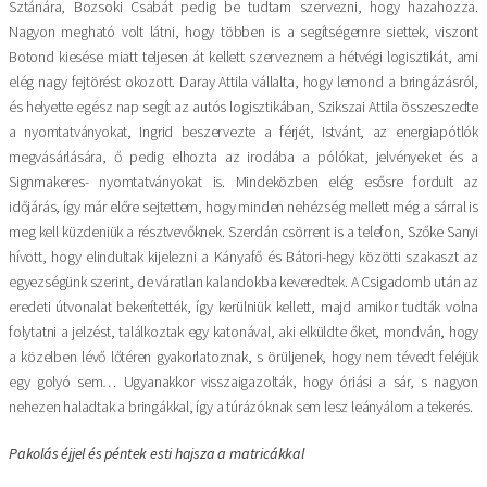
Sztánára, Bozsoki Csabát pedig be tudtam szervezni, hogy hazahozza.
Nagyon megható volt látni, hogy többen is a segítségemre siettek, viszont
Botond kiesése miatt teljesen át kellett szerveznem a hétvégi logisztikát, ami
elég nagy fejtörést okozott. Daray Attila vállalta, hogy lemond a bringázásról,
és helyette egész nap segít az autós logisztikában, Szikszai Attila összeszedte
a nyomtatványokat, Ingrid beszervezte a férjét, Istvánt, az energiapótlók
megvásárlására, ő pedig elhozta az irodába a pólókat, jelvényeket és a
Signmakeres- nyomtatványokat is. Mindeközben elég esősre fordult az
időjárás, így már előre sejtettem, hogy minden nehézség mellett még a sárral is
meg kell küzdeniük a résztvevőknek. Szerdán csörrent is a telefon, Szőke Sanyi
hívott, hogy elindultak kijelezni a Kányafő és Bátori-hegy közötti szakaszt az
egyezségünk szerint, de váratlan kalandokba keveredtek. A Csigadomb után az
eredeti útvonalat bekerítették, így kerülniük kellett, majd amikor tudták volna
folytatni a jelzést, találkoztak egy katonával, aki elküldte őket, mondván, hogy
a közelben lévő lőtéren gyakorlatoznak, s örüljenek, hogy nem tévedt feléjük
egy golyó sem… Ugyanakkor visszaigazolták, hogy óriási a sár, s nagyon
nehezen haladtak a bringákkal, így a túrázóknak sem lesz leányálom a tekerés.
Pakolás éjjel és péntek esti hajsza a matricákkal