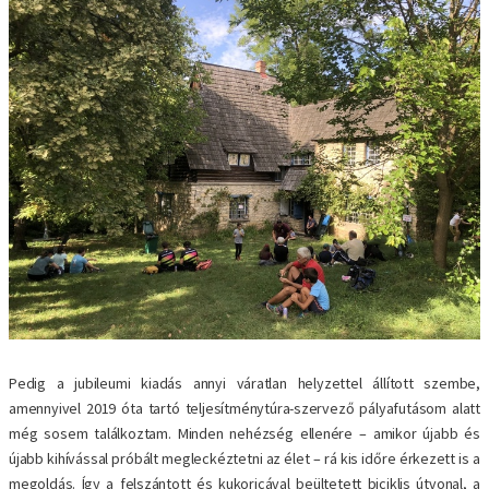
Pedig a jubileumi kiadás annyi váratlan helyzettel állított szembe,
amennyivel 2019 óta tartó teljesítménytúra-szervező pályafutásom alatt
még sosem találkoztam. Minden nehézség ellenére – amikor újabb és
újabb kihívással próbált megleckéztetni az élet – rá kis időre érkezett is a
megoldás. Így a felszántott és kukoricával beültetett biciklis útvonal, a