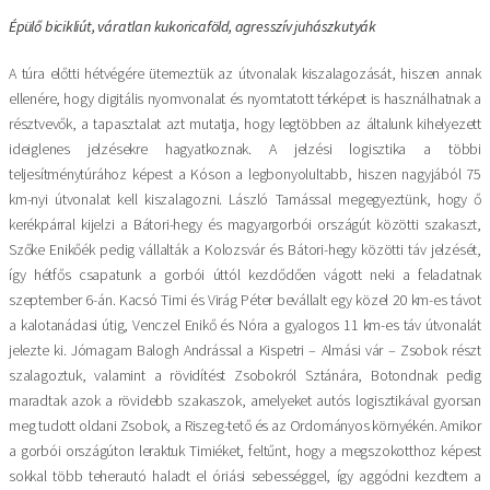
Épülő bicikliút, váratlan kukoricaföld, agresszív juhászkutyák
A túra előtti hétvégére ütemeztük az útvonalak kiszalagozását, hiszen annak
ellenére, hogy digitális nyomvonalat és nyomtatott térképet is használhatnak a
résztvevők, a tapasztalat azt mutatja, hogy legtöbben az általunk kihelyezett
ideiglenes jelzésekre hagyatkoznak. A jelzési logisztika a többi
teljesítménytúrához képest a Kóson a legbonyolultabb, hiszen nagyjából 75
km-nyi útvonalat kell kiszalagozni. László Tamással megegyeztünk, hogy ő
kerékpárral kijelzi a Bátori-hegy és magyargorbói országút közötti szakaszt,
Szőke Enikőék pedig vállalták a Kolozsvár és Bátori-hegy közötti táv jelzését,
így hétfős csapatunk a gorbói úttól kezdődően vágott neki a feladatnak
szeptember 6-án. Kacsó Timi és Virág Péter bevállalt egy közel 20 km-es távot
a kalotanádasi útig, Venczel Enikő és Nóra a gyalogos 11 km-es táv útvonalát
jelezte ki. Jómagam Balogh Andrással a Kispetri – Almási vár – Zsobok részt
szalagoztuk, valamint a rövidítést Zsobokról Sztánára, Botondnak pedig
maradtak azok a rövidebb szakaszok, amelyeket autós logisztikával gyorsan
meg tudott oldani Zsobok, a Riszeg-tető és az Ordományos környékén. Amikor
a gorbói országúton leraktuk Timiéket, feltűnt, hogy a megszokotthoz képest
sokkal több teherautó haladt el óriási sebességgel, így aggódni kezdtem a