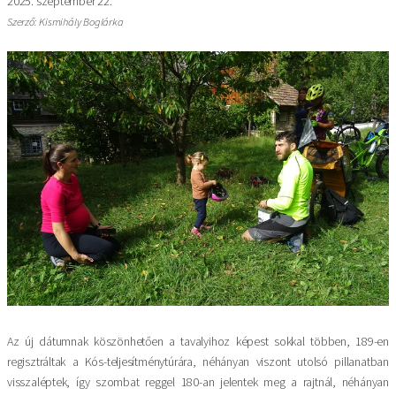
2025. szeptember 22.
Szerző: Kismihály Boglárka
Kép
Az új dátumnak köszönhetően a tavalyihoz képest sokkal többen, 189-en
regisztráltak a Kós-teljesítménytúrára, néhányan viszont utolsó pillanatban
visszaléptek, így szombat reggel 180-an jelentek meg a rajtnál, néhányan