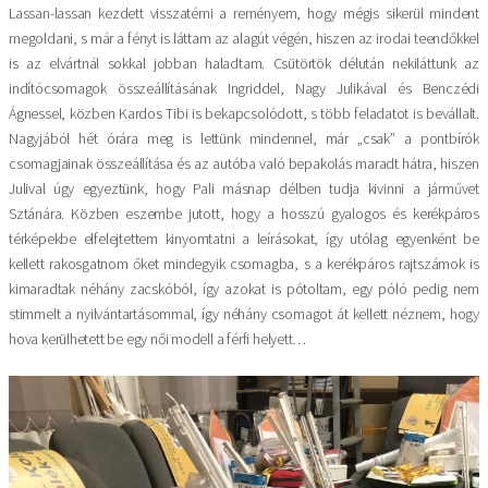
Lassan-lassan kezdett visszatérni a reményem, hogy mégis sikerül mindent
megoldani, s már a fényt is láttam az alagút végén, hiszen az irodai teendőkkel
is az elvártnál sokkal jobban haladtam. Csütörtök délután nekiláttunk az
indítócsomagok összeállításának Ingriddel, Nagy Julikával és Benczédi
Ágnessel, közben Kardos Tibi is bekapcsolódott, s több feladatot is bevállalt.
Nagyjából hét órára meg is lettünk mindennel, már „csak” a pontbírók
csomagjainak összeállítása és az autóba való bepakolás maradt hátra, hiszen
Julival úgy egyeztünk, hogy Pali másnap délben tudja kivinni a járművet
Sztánára. Közben eszembe jutott, hogy a hosszú gyalogos és kerékpáros
térképekbe elfelejtettem kinyomtatni a leírásokat, így utólag egyenként be
kellett rakosgatnom őket mindegyik csomagba, s a kerékpáros rajtszámok is
kimaradtak néhány zacskóból, így azokat is pótoltam, egy póló pedig nem
stimmelt a nyilvántartásommal, így néhány csomagot át kellett néznem, hogy
hova kerülhetett be egy női modell a férfi helyett…
Kép