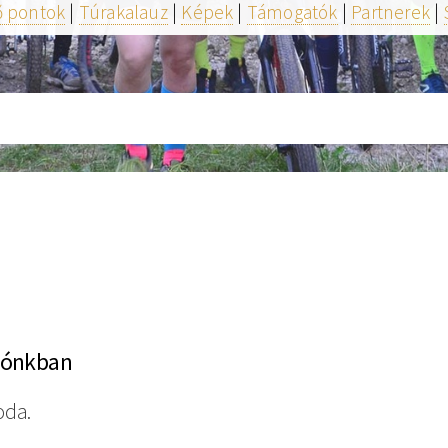
ő pontok
|
Túrakalauz
|
Képek
|
Támogatók
|
Partnerek
|
diónkban
oda.