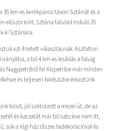
s a 35 km-es kerékpáros távon Sztánát és a
n először kiírt, Sztána faluból induló 35
k ki Sztánára.
tük ezt ihletett választásnak. Aszfalton
irányába, a bő 4 km-es lesiklás a faluig
ás Nagypetriből fel Kispetribe már minden
elkésve és teljesen kikészülve érkeztünk
 kicsit, jól szétrázott a mezei út, de az
etét és karzatát már bő száz éve nem itt,
 sok a régi ház díszes fadekorációval és