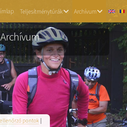
ós
ímlap
Teljesítménytúrák
Archívum
rchiv
- Archívum
ellenőrző pontok
|