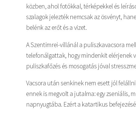
közben, ahol fotókkal, térképekkel és leírás
szalagok jelezték nemcsak az ösvényt, hanem
belénk az erőt és a vizet.
A Szentimrei-villánál a puliszkavacsora me
telefonálgattak, hogy mindenkit elérjenek va
puliszkafőzés és mosogatás jóval stresszm
Vacsora után senkinek nem esett jól feláll
ennek is megvolt a jutalma: egy zseniális, m
napnyugtába. Ezért a katartikus befejezésér