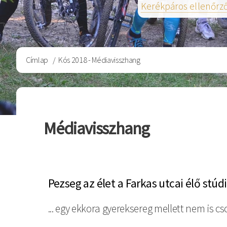
Kerékpáros ellenőrz
Morzsa
Címlap
Kós 2018 - Médiavisszhang
Médiavisszhang
Pezseg az élet a Farkas utcai élő stú
... egy ekkora gyereksereg mellett nem is cs