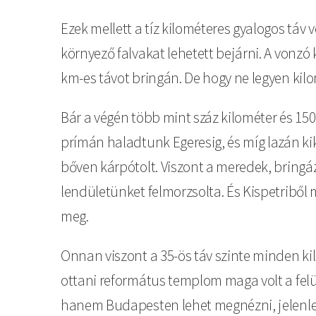
Ezek mellett a tíz kilométeres gyalogos táv
környező falvakat lehetett bejárni. A vonzó k
km-es távot bringán. De hogy ne legyen kil
Bár a végén több mint száz kilométer és 150
prímán haladtunk Egeresig, és míg lazán kik
bőven kárpótolt. Viszont a meredek, bring
lendületünket felmorzsolta. És Kispetriből 
meg.
Onnan viszont a 35-ös táv szinte minden kilo
ottani református templom maga volt a felü
hanem Budapesten lehet megnézni, jelenleg 