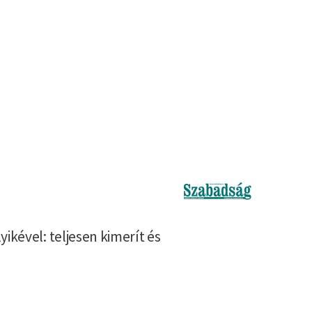
Kép
ikével: teljesen kimerít és