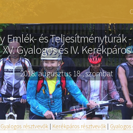
K
C
A
y Emlék- és Teljesítménytúrák 
XV. Gyalogos és IV. Kerékpáros
2018. augusztus 18., szombat
|
Gyalogos résztvevők
|
Kerékpáros résztvevők
|
Gyalogos 