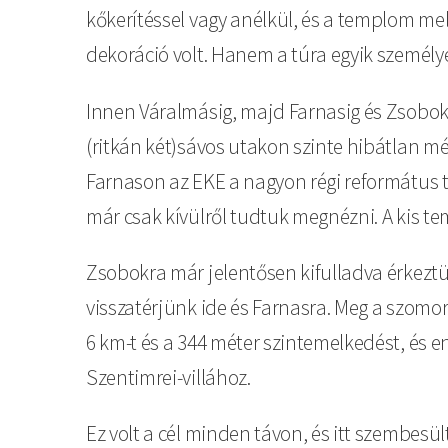
kőkerítéssel vagy anélkül, és a templom me
dekoráció volt. Hanem a túra egyik személy
Innen Váralmásig, majd Farnasig és Zsobokig 
(ritkán két)sávos utakon szinte hibátlan még
Farnason az EKE a nagyon régi református te
már csak kívülről tudtuk megnézni. A kis te
Zsobokra már jelentősen kifulladva érkeztü
visszatérjünk ide és Farnasra. Meg a szomor
6 km-t és a 344 méter szintemelkedést, és 
Szentimrei-villához.
Ez volt a cél minden távon, és itt szembesü