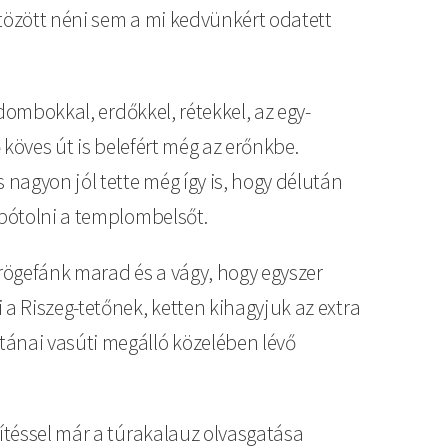
ltözött néni sem a mi kedvünkért odatett
 dombokkal, erdőkkel, rétekkel, az egy-
 köves út is belefért még az erőnkbe.
 nagyon jól tette még így is, hogy délután
rpótolni a templombelsőt.
rögefánk marad és a vágy, hogy egyszer
 a Riszeg-tetőnek, ketten kihagyjuk az extra
tánai vasúti megálló közelében lévő
zítéssel már a túrakalauz olvasgatása