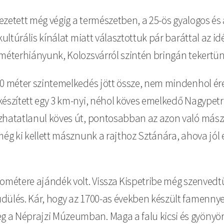
 vezetett még végig a természetben, a 25-ös gyalogos é
ultúrális kínálat miatt választottuk pár baráttal az idé
ométerhiányunk, Kolozsvárról szintén bringán tekertün
0 méter szintemelkedés jött össze, nem mindenhol érez
észített egy 3 km-nyi, néhol köves emelkedő Nagypetri 
ázhatatlanul köves út, pontosabban az azon való mász
még ki kellett másznunk a rajthoz Sztánára, ahova jól 
métere ajándék volt. Vissza Kispetribe még szenvedtünk
dülés. Kár, hogy az 1700-as években készült famennyez
a Néprajzi Múzeumban. Maga a falu kicsi és gyönyörű,