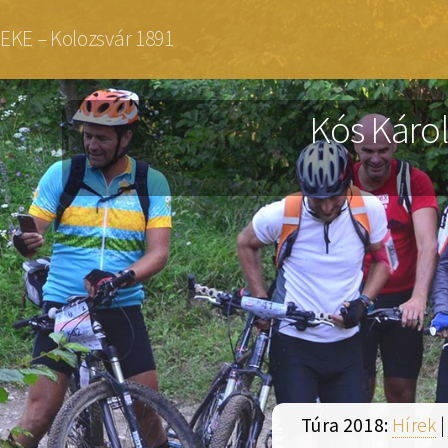
Ugrás
EKE – Kolozsvár 1891
a
tartalomra
Kós Károl
Túra 2018:
Hírek