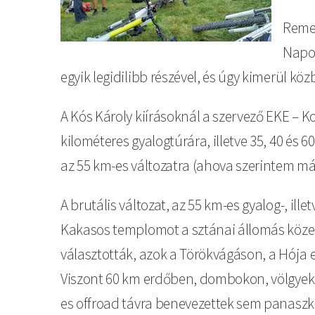
Remek
Napok
egyik legidilibb részével, és úgy kimerül k
A Kós Károly kiírásoknál a szervező EKE – Ko
kilométeres gyalogtúrára, illetve 35, 40 és
az 55 km-es változatra (ahova szerintem már 
A brutális változat, az 55 km-es gyalog-, il
Kakasos templomot a sztánai állomás közeléb
választották, azok a Törökvágáson, a Hója e
Viszont 60 km erdőben, dombokon, völgyeken
es offroad távra benevezettek sem panaszk