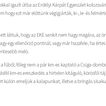
okkal igazít útba az Erdélyi Kárpát Egyesület kolozsvár
 hogy ezt már előttünk végigjárták, ki-, le- és felmér
llett láttuk, hogy az EKE senkit nem hagy magára, az ö
gy egy ellenőrző pontnál, vagy már hazafele, ha értesíté
entesebb meló.
ni a fűből, főleg nem a pár km-es kaptató a Csiga-dom
ásfél km-es ereszkedés a hirtelen kitáguló, körösfői tá
t külön emeljük a kalapunkat, illetve a bringás sisak