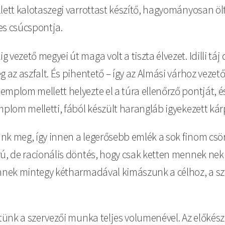
llett kalotaszegi varrottast készítő, hagyományosan ö
es csúcspontja.
vezető megyei út maga volt a tiszta élvezet. Idilli táj
 az aszfalt. És pihentető – így az Almási várhoz vezető
mplom mellett helyezte el a túra ellenőrző pontját, és
mplom melletti, fából készült harangláb igyekezett ká
nk meg, így innen a legerősebb emlék a sok finom csö
ú, de racionális döntés, hogy csak ketten mennek neki
ennek mintegy kétharmadával kimászunk a célhoz, a sz
ltünk a szervezői munka teljes volumenével. Az előkés