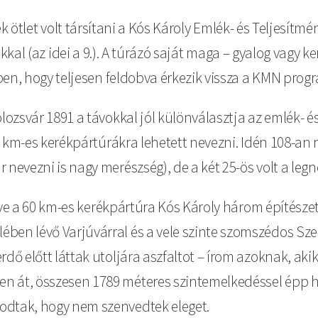
 ötlet volt társítani a Kós Károly Emlék- és Teljesítmé
kal (az idei a 9.). A túrázó saját maga – gyalog vagy k
özben, hogy teljesen feldobva érkezik vissza a KMN pr
lozsvár 1891 a távokkal jól különválasztja az emlék- és 
 60 km-es kerékpártúrákra lehetett nevezni. Idén 108-an
nevezni is nagy merészség), de a két 25-ös volt a legné
letve a 60 km-es kerékpártúra Kós Károly három építészet
en lévő Varjúvárral és a vele szinte szomszédos Szenti
rdő előtt láttak utoljára aszfaltot – írom azoknak, aki
 át, összesen 1789 méteres szintemelkedéssel épp hog
odtak, hogy nem szenvedtek eleget.