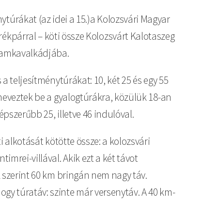
nytúrákat (az idei a 15.)a Kolozsvári Magyar
erékpárral – köti össze Kolozsvárt Kalotaszeg
ogramkavalkádjába.
a teljesítménytúrákat: 10, két 25 és egy 55
 neveztek be a gyalogtúrákra, közülük 18-an
pszerűbb 25, illetve 46 indulóval.
i alkotását kötötte össze: a kolozsvári
mrei-villával. Akik ezt a két távot
k szerint 60 km bringán nem nagy táv.
y túratáv: szinte már versenytáv. A 40 km-