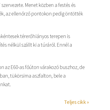
i szervezete. Menet közben a festés és
ték, az ellenőrző pontokon pedig öntötték
nkéntesek térerőhiányos terepen is
s nélkül szállt ki a túráról. Ennél a
bon az E60-as főúton várakozó buszhoz, de
jban, tükörsima aszfalton, bele a
unkat.
Teljes cikk »