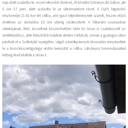
nap alatt szaladta le, ezzel rekordot döntve), őt követte Sztranyiczki Gábor, aki
5 óra 57 perc alatt szaladta le az ultramaratoni távot. A Gy55 legutolsó
résztvevője 21.41-kor ért célba, ami igazi teljesítménynek számít, hiszen előző
években az utolsókra 10 óra utánig várakoztunk. A Tékarám Lovasudvar
oktatójának, Bíró Józsefnek köszönhetően idén tíz lovas is csatlakozott az
emléktúrához, akik Mészkőről indultak érintve Várfalvát, onnan a gyalogos úton
jutottak el a Székelykő nyergébe, végül a kerékpárosok útvonalán ereszkedtek
le a torockószentgyörgyi erdőn keresztül a célba. Látványos bevonulásukkal
kétség kívül elvitték a show-t.
Image