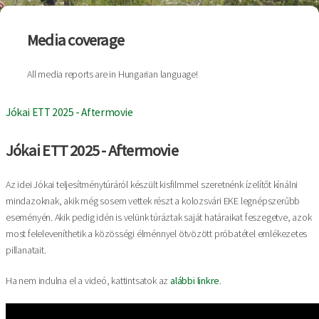
Media coverage
All media reports are in Hungarian language!
Jókai ETT 2025 - Aftermovie
Jókai ETT 2025 - Aftermovie
Az idei Jókai teljesítménytúráról készült kisfilmmel szeretnénk ízelítőt kínálni
mindazoknak, akik még sosem vettek részt a kolozsvári EKE legnépszerűbb
eseményén. Akik pedig idén is velünk túráztak saját határaikat feszegetve, azok
most feleleveníthetik a közösségi élménnyel ötvözött próbatétel emlékezetes
pillanatait.
Ha nem indulna el a videó, kattintsatok az
alábbi linkre
.