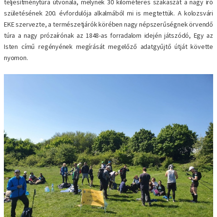
teljesítménytúra útvonala, melynek 30 kilométeres szakaszát a nagy író
születésének 200. évfordulója alkalmából mi is megtettük. A kolozsvári
EKE szervezte, a természetjárók körében nagy népszerűségnek örvendő
túra a nagy prózaírónak az 1848-as forradalom idején játszódó, Egy az
Isten című regényének megírását megelőző adatgyűjtő útját követte
nyomon.
Image