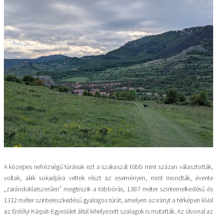
A közepes nehézségű túrának ezt a szakaszát több mint százan választották,
voltak, akik sokadjára vettek részt az eseményen, mint mondták, évente
„zarándoklatszerűen” megteszik a többórás, 1387 méter szintemelkedésű és
1312 méter szintereszkedésű gyalogos túrát, amelyen az irányt a térképen kívül
az Erdélyi Kárpát-Egyesület által kihelyezett szalagok is mutatták. Az útvonal az