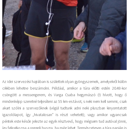
Az idei szervezési hajrában is születtek olyan gyöngyszemek, amelyekről külön
cikkben lehetne beszámolni. Például, amikor a túra előtti estén 20.48-kor
csöngött a messengerem, és Varga Csaba hegymászó (!) hívott, hogy ő
mindenképp szeretné teljesíteni az 55 km-es távot, s neki nem kell semmi, csak
akart szólni a szervezőknek (végül tudtunk adni neki pluszban kinyomtatott
igazolólapot, így „hivatalosan” is részt vehetett); vagy amikor ugyancsak
péntek este későn jelezte az egyik résztvevő, hogy mégsem tud autóval jönni,
így feliratkozna a reggeli buszra, ha még lehet. Természetesen a túra napján is