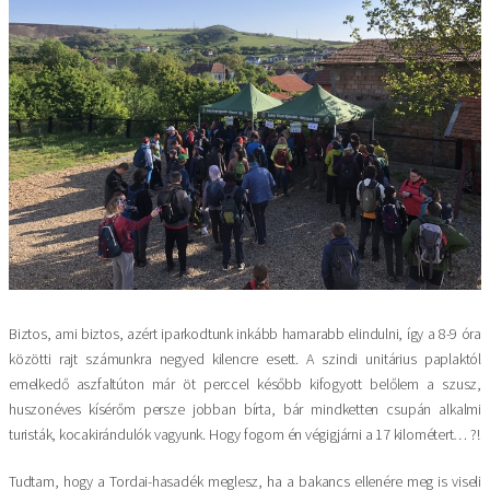
Biztos, ami biztos, azért iparkodtunk inkább hamarabb elindulni, így a 8-9 óra
közötti rajt számunkra negyed kilencre esett. A szindi unitárius paplaktól
emelkedő aszfaltúton már öt perccel később kifogyott belőlem a szusz,
huszonéves kísérőm persze jobban bírta, bár mindketten csupán alkalmi
turisták, kocakirándulók vagyunk. Hogy fogom én végigjárni a 17 kilométert… ?!
Tudtam, hogy a Tordai-hasadék meglesz, ha a bakancs ellenére meg is viseli