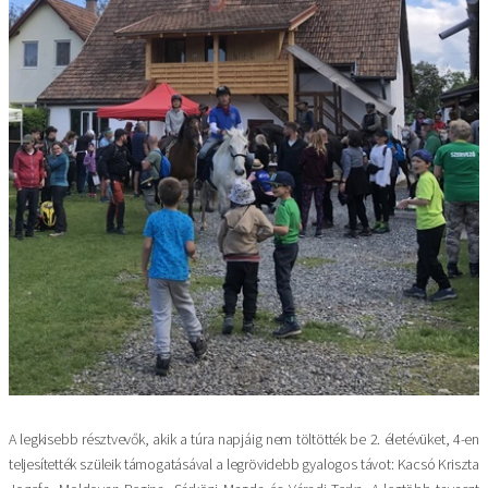
A legkisebb résztvevők, akik a túra napjáig nem töltötték be 2. életévüket, 4-en
teljesítették szüleik támogatásával a legrövidebb gyalogos távot: Kacsó Kriszta