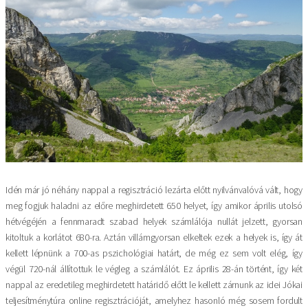
Idén már jó néhány nappal a regisztráció lezárta előtt nyilvánvalóvá vált, hogy
meg fogjuk haladni az előre meghirdetett 650 helyet, így amikor április utolsó
hétvégéjén a fennmaradt szabad helyek számlálója nullát jelzett, gyorsan
kitoltuk a korlátot 680-ra. Aztán villámgyorsan elkeltek ezek a helyek is, így át
kellett lépnünk a 700-as pszichológiai határt, de még ez sem volt elég, így
végül 720-nál állítottuk le végleg a számlálót. Ez április 28-án történt, így két
nappal az eredetileg meghirdetett határidő előtt le kellett zárnunk az idei Jókai
teljesítménytúra online regisztrációját, amelyhez hasonló még sosem fordult