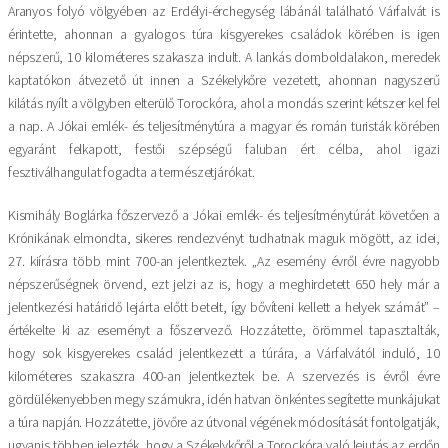
Aranyos folyó völgyében az Erdélyi-érchegység lábánál található Várfalvát is
érintette, ahonnan a gyalogos túra kisgyerekes családok körében is igen
népszerű, 10 kilométeres szakasza indult. A lankás domboldalakon, meredek
kaptatókon átvezető út innen a Székelykőre vezetett, ahonnan nagyszerű
kilátás nyílt a völgyben elterülő Torockóra, ahol a mondás szerint kétszer kel fel
a nap. A Jókai emlék- és teljesítménytúra a magyar és román turisták körében
egyaránt felkapott, festői szépségű faluban ért célba, ahol igazi
fesztiválhangulat fogadta a természetjárókat.
Kismihály Boglárka főszervező a Jókai emlék- és teljesítménytúrát követően a
Krónikának elmondta, sikeres rendezvényt tudhatnak maguk mögött, az idei,
27. kiírásra több mint 700-an jelentkeztek. „Az esemény évről évre nagyobb
népszerűségnek örvend, ezt jelzi az is, hogy a meghirdetett 650 hely már a
jelentkezési határidő lejárta előtt betelt, így bővíteni kellett a helyek számát” –
értékelte ki az eseményt a főszervező. Hozzátette, örömmel tapasztalták,
hogy sok kisgyerekes család jelentkezett a túrára, a Várfalvától induló, 10
kilométeres szakaszra 400-an jelentkeztek be. A szervezés is évről évre
gördülékenyebben megy számukra, idén hatvan önkéntes segítette munkájukat
a túra napján. Hozzátette, jövőre az útvonal végének módosítását fontolgatják,
ugyanis többen jelezték, hogy a Székelykőről a Torockóra való lejutás az erdőn