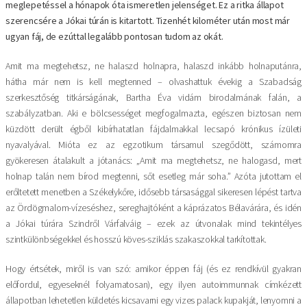
meglepetéssel a hónapok óta ismeretlen jelenséget. Ez a ritka állapot
szerencsére a Jókai túrán is kitartott. Tizenhét kilométer után most már
ugyan fáj, de ezúttal legalább pontosan tudom az okát.
Amit ma megtehetsz, ne halaszd holnapra, halaszd inkább holnaputánra,
hátha már nem is kell megtenned – olvashattuk évekig a Szabadság
szerkesztőség titkárságának, Bartha Éva vidám birodalmának falán, a
szabályzatban. Aki e bölcsességet megfogalmazta, egészen biztosan nem
küzdött derült égből kibírhatatlan fájdalmakkal lecsapó krónikus ízületi
nyavalyával. Mióta ez az egzotikum társamul szegődött, számomra
gyökeresen átalakult a jótanács: „Amit ma megtehetsz, ne halogasd, mert
holnap talán nem bírod megtenni, sőt esetleg már soha.” Azóta jutottam el
erőltetett menetben a Székelykőre, idősebb társasággal sikeresen lépést tartva
az Ördögmalom-vízeséshez, sereghajtóként a káprázatos Bélavárára, és idén
a Jókai túrára Szindről Várfalváig – ezek az útvonalak mind tekintélyes
szintkülönbségekkel és hosszú köves-sziklás szakaszokkal tarkítottak.
Hogy értsétek, miről is van szó: amikor éppen fáj (és ez rendkívül gyakran
előfordul, egyeseknél folyamatosan), egy ilyen autoimmunnak címkézett
állapotban lehetetlen küldetés kicsavarni egy vizes palack kupakját, lenyomni a