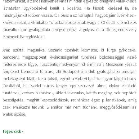
háttérmunkát, a zsíros kenyérhez kínált minden egyes zöldhagyma valakiknek a
láthatatlan ügyködésével került a kosárba. Ha kisebb késéssel is, de
mindnyájunkat időben visszavitt a busz a szindi rajtnál hagyott járműveinkhez –
kivéve azokat, akik inkább Torockóra buszoztak (vagy a 30 és 55 kilométeres
túraváltozaton gyalogoltak) a végső célba, a gulyást és a tömegrendezvény
élményeit is megkóstolni.
Amit ezúttal magunkkal viszünk: tizenhét kilométer, öt fürge gyíkocska,
pancserül megszeppent kíváncsiságunkat türelmes bölcsességgel viselő
méteres erdei kígyó, húszcentis medvenyomról a minap a Meszesen készült
fényké­pét bemutató túratárs, aki Budapestről indult gyaloglásába amolyan
mellékágként iktatta be a Jókait, egérút a várfalvi határban gyomlálgató bácsi
jóvoltából, hat szelet zsíros kenyér, egy szervezői alma, olykor elhaladó
túratársak, kedves biztatások, áldott lelassulás, kettős magány, sok bepótolt
beszélgetés, meghitt kapcsolódások, retinánkba égett pillanatképek, amíg
csak emlékezni tudunk. S amikor már nem tudnánk, meggyőződésem: az
emlék érzése.
Teljes cikk »