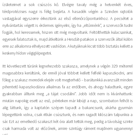
ízületeimet a sok csúszós kő. Elvégre tavaly még a hetvenkét éves,
térdprotézises nagyi is félig bejárta. A hasadék végén a Szinden rajtolók
vastagjával egyszerre érkeztünk az első ellenőrzőpontunkhoz. A pecsétet a
nyilvántartás végett is érdemes igényelni, így ha „eltűnnénk”, a szervezők tudni
fogják, hol keressenek, hiszen ott még megvoltunk. Feltölthettük kulacsainkat,
egyesek falatoztak is, majd átkeltünk a Hesdát-patakon a szervezők által külön
erre az alkalomra elhelyezett vashídon. A kutyáknak kicsit több biztatás kellett a
keskeny hídon végiglépegetni.
Itt következett túránk legnehezebb szakasza, amelynek a végén 329 méterrel
magasabbra kerültünk, de ennél jóval többet kellett felfelé kapaszkodni, ami
főleg a szakasz meredek elején volt megterhelő – barátunkká avanzsált minden
pihentető kapaszkodásra alkalmas fa az erdőben, és ahogy haladtunk, egyre
gyakrabban álltunk meg „a tájat csodálni”. Jobb időt nem is kívánhattunk:
miután napokig esett az eső, pénteken már kibújt a nap, szombaton felhőt is
alig láttunk, így a kaptatón szépen tapadt a bakancsunk, akárha gyurmán
lépegettünk volna, csak ritkán csúsztunk, és nem ragadt kilószám talpunkra a
sár. Ezt az emelkedő szakaszt két óra alatt tettük meg, pedig a távolság szinte
csak harmada volt az előzőnek, amire szintúgy ráment majdnem ugyanennyi