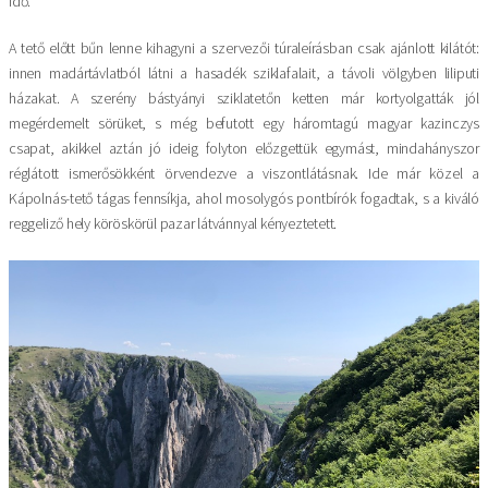
idő.
A tető előtt bűn lenne kihagyni a szervezői túraleírásban csak ajánlott kilátót:
innen madártávlatból látni a hasadék sziklafalait, a távoli völgyben liliputi
házakat. A szerény bástyányi sziklatetőn ketten már kortyolgatták jól
megérdemelt sörüket, s még befutott egy háromtagú magyar kazinczys
csapat, akikkel aztán jó ideig folyton előzgettük egymást, mindahányszor
réglátott ismerősökként örvendezve a viszontlátásnak. Ide már közel a
Kápolnás-tető tágas fennsíkja, ahol mosolygós pontbírók fogadtak, s a kiváló
reggeliző hely köröskörül pazar látvánnyal kényeztetett.
Image