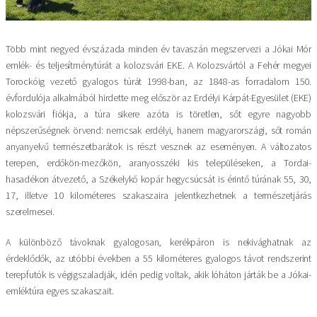
Több mint negyed évszázada minden év tavaszán megszervezi a Jókai Mór
emlék- és teljesítménytúrát a kolozsvári EKE. A Kolozsvártól a Fehér megyei
Torockóig vezető gyalogos túrát 1998-ban, az 1848-as forradalom 150.
évfordulója alkalmából hirdette meg először az Erdélyi Kárpát-Egyesület (EKE)
kolozsvári fiókja, a túra sikere azóta is töretlen, sőt egyre nagyobb
népszerűségnek örvend: nemcsak erdélyi, hanem magyarországi, sőt román
anyanyelvű természetbarátok is részt vesznek az eseményen. A változatos
terepen, erdőkön-mezőkön, aranyosszéki kis településeken, a Tordai-
hasadékon átvezető, a Székelykő kopár hegycsúcsát is érintő túrának 55, 30,
17, illetve 10 kilométeres szakaszaira jelentkezhetnek a természetjárás
szerelmesei.
A különböző távoknak gyalogosan, kerékpáron is nekivághatnak az
érdeklődők, az utóbbi években a 55 kilométeres gyalogos távot rendszerint
terepfutók is végigszaladják, idén pedig voltak, akik lóháton járták be a Jókai-
emléktúra egyes szakaszait.