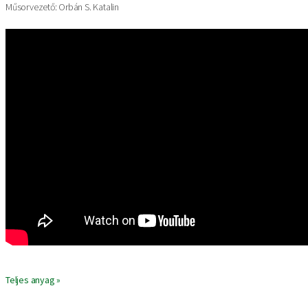
Műsorvezető: Orbán S. Katalin
Teljes anyag »