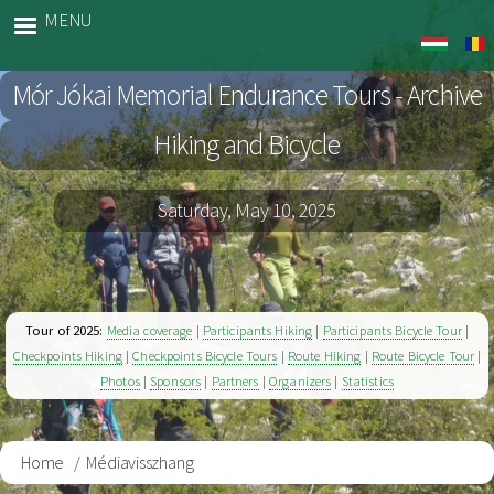
Skip
MENU
Jókai
to
Archiv
main
Mór Jókai Memorial Endurance Tours - Archive
content
Hiking and Bicycle
Saturday, May 10, 2025
Tour of 2025:
Media coverage
|
Participants Hiking
|
Participants Bicycle Tour
|
Checkpoints Hiking
|
Checkpoints Bicycle Tours
|
Route Hiking
|
Route Bicycle Tour
|
Photos
|
Sponsors
|
Partners
|
Organizers
|
Statistics
Home
Médiavisszhang
Breadcrumb