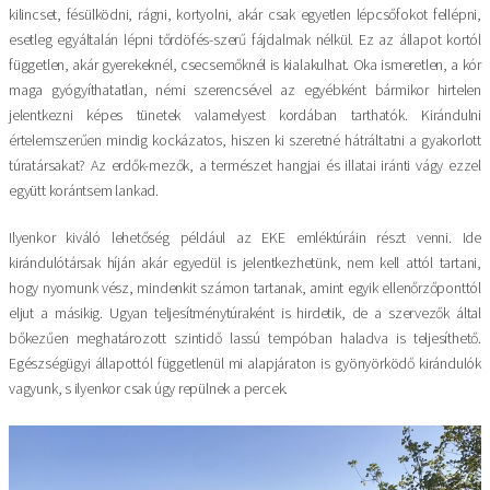
kilincset, fésülködni, rágni, kortyolni, akár csak egyetlen lépcsőfokot fellépni,
esetleg egyáltalán lépni tőrdöfés-szerű fájdalmak nélkül. Ez az állapot kortól
független, akár gyerekeknél, csecsemőknél is kialakulhat. Oka ismeretlen, a kór
maga gyógyíthatatlan, némi szerencsével az egyébként bármikor hirtelen
jelentkezni képes tünetek valamelyest kordában tarthatók. Kirándulni
értelemszerűen mindig kockázatos, hiszen ki szeretné hátráltatni a gyakorlott
túratársakat? Az erdők-mezők, a természet hangjai és illatai iránti vágy ezzel
együtt korántsem lankad.
Ilyenkor kiváló lehetőség például az EKE emléktúráin részt venni. Ide
kirándulótársak híján akár egyedül is jelentkezhetünk, nem kell attól tartani,
hogy nyomunk vész, mindenkit számon tartanak, amint egyik ellenőrzőponttól
eljut a másikig. Ugyan teljesítménytúraként is hirdetik, de a szervezők által
bőkezűen meghatározott szintidő lassú tempóban haladva is teljesíthető.
Egészségügyi állapottól függetlenül mi alapjáraton is gyönyörködő kirándulók
vagyunk, s ilyenkor csak úgy repülnek a percek.
Image