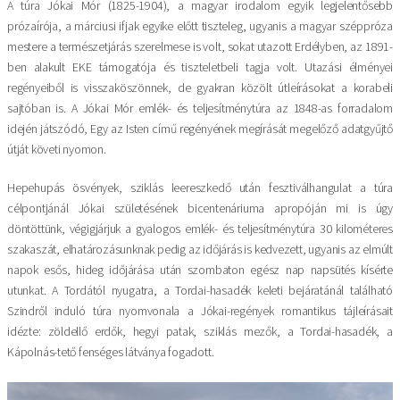
A túra Jókai Mór (1825-1904), a magyar irodalom egyik legjelentősebb
prózaírója, a márciusi ifjak egyike előtt tiszteleg, ugyanis a magyar széppróza
mestere a természetjárás szerelmese is volt, sokat utazott Erdélyben, az 1891-
ben alakult EKE támogatója és tiszteletbeli tagja volt. Utazási élményei
regényeiből is visszaköszönnek, de gyakran közölt útleírásokat a korabeli
sajtóban is. A Jókai Mór emlék- és teljesítménytúra az 1848-as forradalom
idején játszódó, Egy az Isten című regényének megírását megelőző adatgyűjtő
útját követi nyomon.
Hepehupás ösvények, sziklás leereszkedő után fesztiválhangulat a túra
célpontjánál Jókai születésének bicentenáriuma apropóján mi is úgy
döntöttünk, végigjárjuk a gyalogos emlék- és teljesítménytúra 30 kilométeres
szakaszát, elhatározásunknak pedig az időjárás is kedvezett, ugyanis az elmúlt
napok esős, hideg időjárása után szombaton egész nap napsütés kísérte
utunkat. A Tordától nyugatra, a Tordai-hasadék keleti bejáratánál található
Szindről induló túra nyomvonala a Jókai-regények romantikus tájleírásait
idézte: zöldellő erdők, hegyi patak, sziklás mezők, a Tordai-hasadék, a
Kápolnás-tető fenséges látványa fogadott.
Image