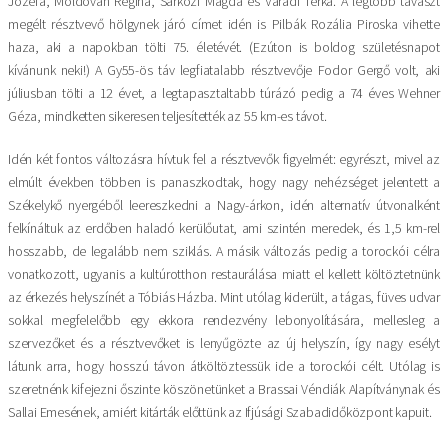
Jozefa, Moldovan Regina, Sárközi Magda és Váradi Terka. A legtöbb tavaszt
megélt résztvevő hölgynek járó címet idén is Pilbák Rozália Piroska vihette
haza, aki a napokban tölti 75. életévét. (Ezúton is boldog születésnapot
kívánunk neki!) A Gy55-ös táv legfiatalabb résztvevője Fodor Gergő volt, aki
júliusban tölti a 12 évet, a legtapasztaltabb túrázó pedig a 74 éves Wehner
Géza, mindketten sikeresen teljesítették az 55 km-es távot.
Idén két fontos változásra hívtuk fel a résztvevők figyelmét: egyrészt, mivel az
elmúlt években többen is panaszkodtak, hogy nagy nehézséget jelentett a
Székelykő nyergéből leereszkedni a Nagy-árkon, idén alternatív útvonalként
felkínáltuk az erdőben haladó kerülőutat, ami szintén meredek, és 1,5 km-rel
hosszabb, de legalább nem sziklás. A másik változás pedig a torockói célra
vonatkozott, ugyanis a kultúrotthon restaurálása miatt el kellett költöztetnünk
az érkezés helyszínét a Tóbiás Házba. Mint utólag kiderült, a tágas, füves udvar
sokkal megfelelőbb egy ekkora rendezvény lebonyolítására, mellesleg a
szervezőket és a résztvevőket is lenyűgözte az új helyszín, így nagy esélyt
látunk arra, hogy hosszú távon átköltöztessük ide a torockói célt. Utólag is
szeretnénk kifejezni őszinte köszönetünket a Brassai Véndiák Alapítványnak és
Sallai Emesének, amiért kitárták előttünk az Ifjúsági Szabadidőközpont kapuit.