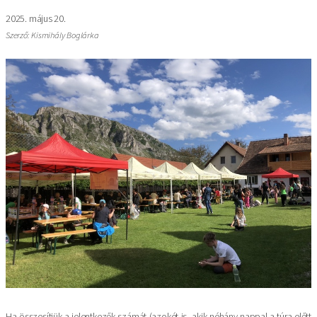
2025. május 20.
Szerző: Kismihály Boglárka
Image
Ha összesítjük a jelentkezők számát (azokét is, akik néhány nappal a túra előtt