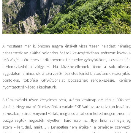
A mostanra már különösen nagyra értékelt vízszintesen haladást némileg
nehezítették az akárha bolondos óriások kavicsjátékában szétszórt kövek. A
tető végén is érdemes a sziklaperemre telepedve gyönyörködni, s csak azután
nekiereszkedni a völgynek. Ha követhetetlennek tűnne a sok útleírás,
aggodalomra nincs ok: a szervezők részletes leírást biztosítanak viszonyítási
pontokkal, többféle GPS-útvonalat bocsátanak rendelkezésre, kérésre
nyomtatott térképet is kaphatunk.
A túra további része kényelmes séta, akárha vasárnap délután a Bükkben
járnánk. Négy óra körül érkeztünk a várfalvi EKE-Várhoz, az udvaron lekváros,
zakuszkás, zsíros kenyérrel vártak, még a sótartót sem kellett megemelnem, a
buzgó segítők megtették helyettem, háromszor is… Ilyen finomat mégis rég
ettem – ki tudná, miért… ? Lehetetlen nem értékelni a temérdek szervezői