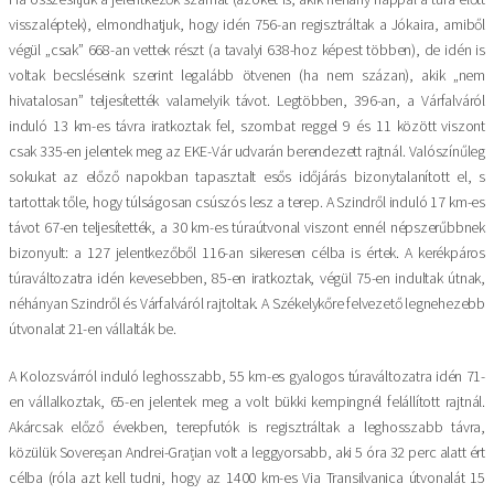
visszaléptek), elmondhatjuk, hogy idén 756-an regisztráltak a Jókaira, amiből
végül „csak” 668-an vettek részt (a tavalyi 638-hoz képest többen), de idén is
voltak becsléseink szerint legalább ötvenen (ha nem százan), akik „nem
hivatalosan” teljesítették valamelyik távot. Legtöbben, 396-an, a Várfalváról
induló 13 km-es távra iratkoztak fel, szombat reggel 9 és 11 között viszont
csak 335-en jelentek meg az EKE-Vár udvarán berendezett rajtnál. Valószínűleg
sokukat az előző napokban tapasztalt esős időjárás bizonytalanított el, s
tartottak tőle, hogy túlságosan csúszós lesz a terep. A Szindről induló 17 km-es
távot 67-en teljesítették, a 30 km-es túraútvonal viszont ennél népszerűbbnek
bizonyult: a 127 jelentkezőből 116-an sikeresen célba is értek. A kerékpáros
túraváltozatra idén kevesebben, 85-en iratkoztak, végül 75-en indultak útnak,
néhányan Szindről és Várfalváról rajtoltak. A Székelykőre felvezető legnehezebb
útvonalat 21-en vállalták be.
A Kolozsvárról induló leghosszabb, 55 km-es gyalogos túraváltozatra idén 71-
en vállalkoztak, 65-en jelentek meg a volt bükki kempingnél felállított rajtnál.
Akárcsak előző években, terepfutók is regisztráltak a leghosszabb távra,
közülük Sovereșan Andrei-Grațian volt a leggyorsabb, aki 5 óra 32 perc alatt ért
célba (róla azt kell tudni, hogy az 1400 km-es Via Transilvanica útvonalát 15