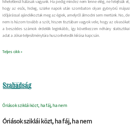
hihetetlenül hálásak vagyunk. Ha pedig mindez nem lenne elég, ne felejtsük el,
hogy az esős, hideg, szürke napok után szombaton olyan gyönyörű májusi
időjárással ajándékoztak meg az égiek, amelyről álmodni sem mertünk. No, de
nem is húzom tovább a szót, hiszen tisztában vagyok vele, hogy az olvasókat
a beszédes számok érdeklik leginkább, így következzen néhány statisztikai
adat a Jókai-teljesítménytúra huszonhetedik kiírása kapcsán.
Teljes cikk »
Image
Óriások sziklái közt, ha fáj, ha nem
Óriások sziklái közt, ha fáj, ha nem