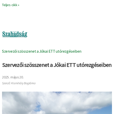
Teljes cikk »
Image
Szervezői szösszenet a Jókai ETT utórezgéseiben
Szervezői szösszenet a Jókai ETT utórezgéseiben
2025. május 20.
Szerző: Kismihály Boglárka
Image