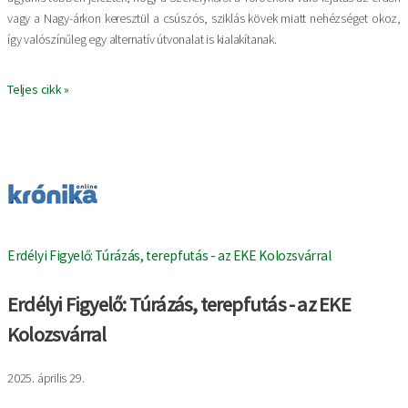
vagy a Nagy-árkon keresztül a csúszós, sziklás kövek miatt nehézséget okoz,
így valószínűleg egy alternatív útvonalat is kialakítanak.
Teljes cikk »
Image
Erdélyi Figyelő: Túrázás, terepfutás - az EKE Kolozsvárral
Erdélyi Figyelő: Túrázás, terepfutás - az EKE
Kolozsvárral
2025. április 29.