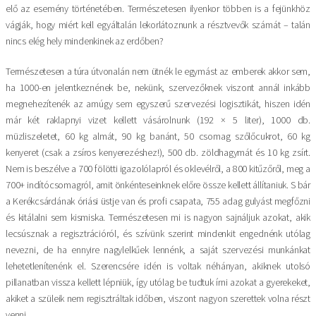
elő az esemény történetében. Természetesen ilyenkor többen is a fejünkhöz
vágják, hogy miért kell egyáltalán lekorlátoznunk a résztvevők számát – talán
nincs elég hely mindenkinek az erdőben?
Természetesen a túra útvonalán nem ütnék le egymást az emberek akkor sem,
ha 1000-en jelentkeznének be, nekünk, szervezőknek viszont annál inkább
megnehezítenék az amúgy sem egyszerű szervezési logisztikát, hiszen idén
már két raklapnyi vizet kellett vásárolnunk (192 × 5 liter), 1000 db.
müzliszeletet, 60 kg almát, 90 kg banánt, 50 csomag szőlőcukrot, 60 kg
kenyeret (csak a zsíros kenyerezéshez!), 500 db. zöldhagymát és 10 kg zsírt.
Nem is beszélve a 700 fölötti igazolólapról és oklevélről, a 800 kitűzőről, meg a
700+ indítócsomagról, amit önkénteseinknek előre össze kellett állítaniuk. S bár
a Kerékcsárdának óriási üstje van és profi csapata, 755 adag gulyást megfőzni
és kitálalni sem kismiska. Természetesen mi is nagyon sajnáljuk azokat, akik
lecsúsznak a regisztrációról, és szívünk szerint mindenkit engednénk utólag
nevezni, de ha ennyire nagylelkűek lennénk, a saját szervezési munkánkat
lehetetlenítenénk el. Szerencsére idén is voltak néhányan, akiknek utolsó
pillanatban vissza kellett lépniük, így utólag be tudtuk írni azokat a gyerekeket,
akiket a szüleik nem regisztráltak időben, viszont nagyon szerettek volna részt
venni.