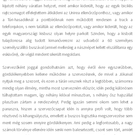
kijutott néhány váratlan helyzet, mint amikor kiderült, hogy az egyik biciklis
rajtcsomagot elfelejtettem átküldeni az Unirea ellenőrzőponthoz, vagy amikor
a Túri-hasadéknál a pontbíróknak nem működött rendesen a track a
telefonjukon, s nem találták az ellenőrzőpontot, vagy amikor kiderült, hogy az
egyik magyarországi kisbusz olyan helyre parkolt Szinden, hogy a kisbolt
tulajdonosa alig tudott kimanőverezni az udvarból a 60 személyes
személyszállító buszával (amivel mellesleg a násznépet kellett elszállítania egy
esküvőre), de végül mindent sikerült megoldani.
Szervezőként joggal gondolhatnám azt, hogy évről évre egyszerűbben,
gördülékenyebben kellene működnie a szervezésnek, de mivel a Jókaival
nyitjuk meg a szezont, és ezen a túrán vesznek részt a legtöbben, számomra
mindig olyan élmény, mintha most szervezném először, idén pedig különösen
túlhajtottam magam, így néhány kilóval mínuszban, s néhány ősz hajszállal
pluszban zártam a rendezvényt. Pedig igazán semmi okom sem lehet a
panaszra, hiszen a szervezőcsapat idén is annyira profi volt, hogy több
résztvevő is kihangsúlyozta, emellett a buszos logisztika megszervezése sem
ment még sosem ennyire gördülékenyen. Ami pedig a legfontosabb, a nagy
számok törvénye ellenére idén senki nem balesetezett, csont sem tört, amiért