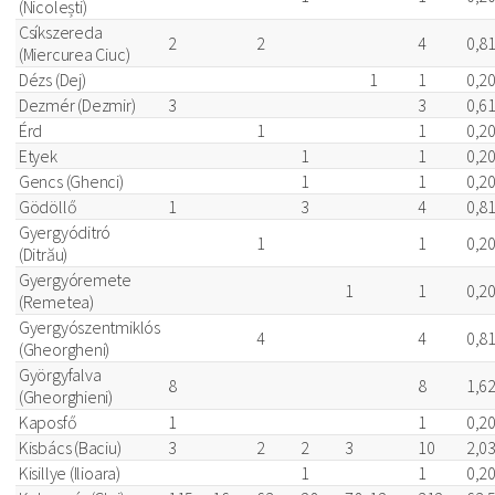
(Nicolești)
Csíkszereda
2
2
4
0,8
(Miercurea Ciuc)
Dézs (Dej)
1
1
0,2
Dezmér (Dezmir)
3
3
0,6
Érd
1
1
0,2
Etyek
1
1
0,2
Gencs (Ghenci)
1
1
0,2
Gödöllő
1
3
4
0,8
Gyergyóditró
1
1
0,2
(Ditrău)
Gyergyóremete
1
1
0,2
(Remetea)
Gyergyószentmiklós
4
4
0,8
(Gheorgheni)
Györgyfalva
8
8
1,6
(Gheorghieni)
Kaposfő
1
1
0,2
Kisbács (Baciu)
3
2
2
3
10
2,0
Kisillye (Ilioara)
1
1
0,2