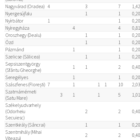
Nagyvárad (Oradea)
4
3
7
1,4
Nyergesújfalu
1
1
0,2
Nyírbátor
1
1
0,2
Nyíregyháza
4
4
0,8
Oroszhegy (Dealu)
1
1
0,2
Ózd
1
1
0,2
Pázmánd
1
1
0,2
Szelicse (Sălicea)
1
1
0,2
Sepsiszentgyörgy
1
1
2
0,4
(Sfântu Gheorghe)
Seregélyes
1
1
0,2
Szászfenes (Florești)
7
1
1
1
10
2,0
Szatmárnémeti
3
1
1
5
1,0
(Satu Mare)
Székelyudvarhely
(Odorheiu
2
2
0,4
Secuiesc)
Szentkirály (Sâncrai)
1
1
0,2
Szentmihály (Mihai
2
2
0,4
Viteazu)