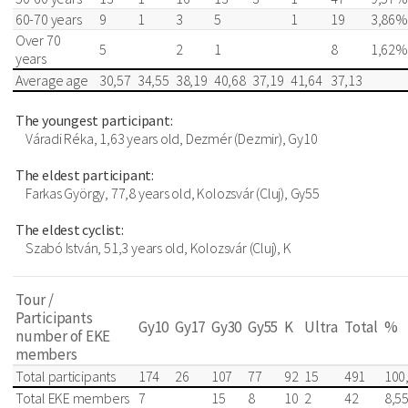
60-70 years
9
1
3
5
1
19
3,86%
Over 70
5
2
1
8
1,62%
years
Average age
30,57
34,55
38,19
40,68
37,19
41,64
37,13
The youngest participant:
Váradi Réka, 1,63 years old, Dezmér (Dezmir), Gy10
The eldest participant:
Farkas György, 77,8 years old, Kolozsvár (Cluj), Gy55
The eldest cyclist:
Szabó István, 51,3 years old, Kolozsvár (Cluj), K
Tour /
Participants
Gy10
Gy17
Gy30
Gy55
K
Ultra
Total
%
number of EKE
members
Total participants
174
26
107
77
92
15
491
100
Total EKE members
7
15
8
10
2
42
8,5