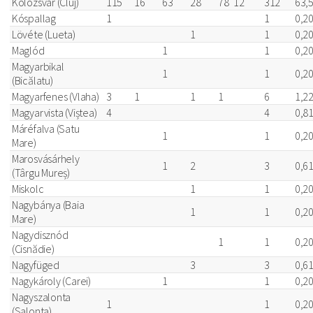
Kolozsvár (Cluj)
115
16
63
28
78
12
312
63,
Kóspallag
1
1
0,2
Lövéte (Lueta)
1
1
0,2
Maglód
1
1
0,2
Magyarbikal
1
1
0,2
(Bicălatu)
Magyarfenes (Vlaha)
3
1
1
1
6
1,2
Magyarvista (Viștea)
4
4
0,8
Máréfalva (Satu
1
1
0,2
Mare)
Marosvásárhely
1
2
3
0,6
(Târgu Mureș)
Miskolc
1
1
0,2
Nagybánya (Baia
1
1
0,2
Mare)
Nagydisznód
1
1
0,2
(Cisnădie)
Nagyfüged
3
3
0,6
Nagykároly (Carei)
1
1
0,2
Nagyszalonta
1
1
0,2
(Salonta)