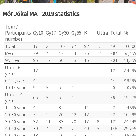
Mór Jókai MAT 2019 statistics
Tour /
Participants
Gy10
Gy17
Gy30
Gy55
K
Ultra
Total
%
number
Total
174
26
107
77
92
15
491
100,0
Men
79
7
47
64
76
14
287
58,45
Women
95
19
60
13
16
1
204
41,55
Under 6
12
12
2,44%
years
6-10 years
44
44
8,96%
10-14 years
9
5
5
1
20
4,07%
Under 14
65
5
5
1
76
15,47
years
14-20 years
4
3
4
11
22
4,48%
20-30 years
7
1
20
12
12
52
10,59
30-40 years
32
11
33
20
17
8
121
24,64
40-50 years
39
7
25
21
49
5
146
29,73
50-60 years
13
1
16
13
3
1
47
9,57%