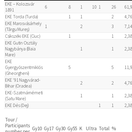
EKE – Kolozsvár
6
8
1
10
1
26
61,
1891
EKE Torda (Turda)
1
1
2
4,7
EKE Marosvásárhely
1
2
3
7,1
(Târgu Mureș)
Csíkszéki EKE (Ciuc)
1
1
2,3
EKE Gutin Osztály
Nagybánya (Baia
1
1
2,3
Mare)
EKE
Gyergyószentmiklós
5
5
11,
(Gheorgheni)
EKE '91 Nagyvárad-
2
2
4,7
Bihar (Oradea)
EKE-Szatmárnémeti
1
1
2,3
(Satu Mare)
EKE Dés (Dej)
1
1
2,3
Tour /
Participants
Gy10
Gy17
Gy30
Gy55
K
Ultra
Total
%
number per