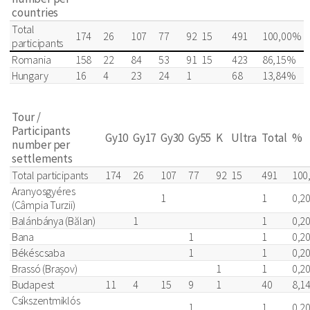
countries
Total
174
26
107
77
92
15
491
100,00%
participants
Romania
158
22
84
53
91
15
423
86,15%
Hungary
16
4
23
24
1
68
13,84%
Tour /
Participants
Gy10
Gy17
Gy30
Gy55
K
Ultra
Total
%
number per
settlements
Total participants
174
26
107
77
92
15
491
100
Aranyosgyéres
1
1
0,2
(Câmpia Turzii)
Balánbánya (Bălan)
1
1
0,2
Bana
1
1
0,2
Békéscsaba
1
1
0,2
Brassó (Brașov)
1
1
0,2
Budapest
11
4
15
9
1
40
8,1
Csíkszentmiklós
1
1
0,2