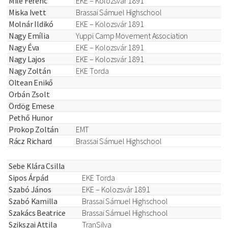
Mile Ferenc
EKE – Kolozsvár 1891
Miska Ivett
Brassai Sámuel Highschool
Molnár Ildikó
EKE – Kolozsvár 1891
Nagy Emília
Yuppi Camp Movement Association
Nagy Éva
EKE – Kolozsvár 1891
Nagy Lajos
EKE – Kolozsvár 1891
Nagy Zoltán
EKE Torda
Oltean Enikő
Orbán Zsolt
Ördög Emese
Pethő Hunor
Prokop Zoltán
EMT
Rácz Richard
Brassai Sámuel Highschool
Sebe Klára Csilla
Sipos Árpád
EKE Torda
Szabó János
EKE – Kolozsvár 1891
Szabó Kamilla
Brassai Sámuel Highschool
Szakács Beatrice
Brassai Sámuel Highschool
Szikszai Attila
TranSilva