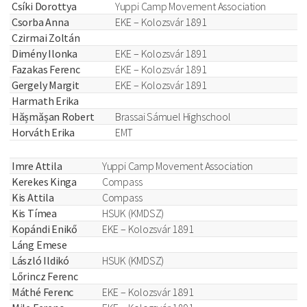
Csíki Dorottya
Yuppi Camp Movement Association
Csorba Anna
EKE – Kolozsvár 1891
Czirmai Zoltán
Dimény Ilonka
EKE – Kolozsvár 1891
Fazakas Ferenc
EKE – Kolozsvár 1891
Gergely Margit
EKE – Kolozsvár 1891
Harmath Erika
Hășmășan Robert
Brassai Sámuel Highschool
Horváth Erika
EMT
Imre Attila
Yuppi Camp Movement Association
Kerekes Kinga
Compass
Kis Attila
Compass
Kis Tímea
HSUK (KMDSZ)
Kopándi Enikő
EKE – Kolozsvár 1891
Láng Emese
László Ildikó
HSUK (KMDSZ)
Lőrincz Ferenc
Máthé Ferenc
EKE – Kolozsvár 1891