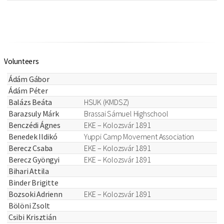
Volunteers
Ádám Gábor
Ádám Péter
Balázs Beáta
HSUK (KMDSZ)
Barazsuly Márk
Brassai Sámuel Highschool
Benczédi Ágnes
EKE – Kolozsvár 1891
Benedek Ildikó
Yuppi Camp Movement Association
Berecz Csaba
EKE – Kolozsvár 1891
Berecz Gyöngyi
EKE – Kolozsvár 1891
Bihari Attila
Binder Brigitte
Bozsoki Adrienn
EKE – Kolozsvár 1891
Bölöni Zsolt
Csibi Krisztián