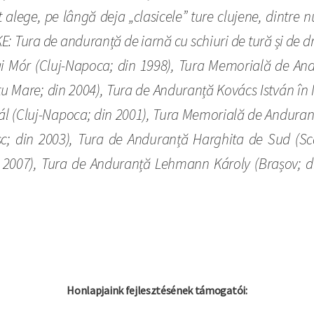
 alege, pe lângă deja „clasicele” ture clujene, dintr
EKE: Tura de anduranță de iarnă cu schiuri de tură și de 
 Mór (Cluj-Napoca; din 1998), Tura Memorială de Andu
tu Mare; din 2004), Tura de Anduranță Kovács István în 
ál (Cluj-Napoca; din 2001), Tura Memorială de Anduranț
c; din 2003), Tura de Anduranță Harghita de Sud (Sc
 2007), Tura de Anduranță Lehmann Károly (Brașov; di
Honlapjaink fejlesztésének támogatói: