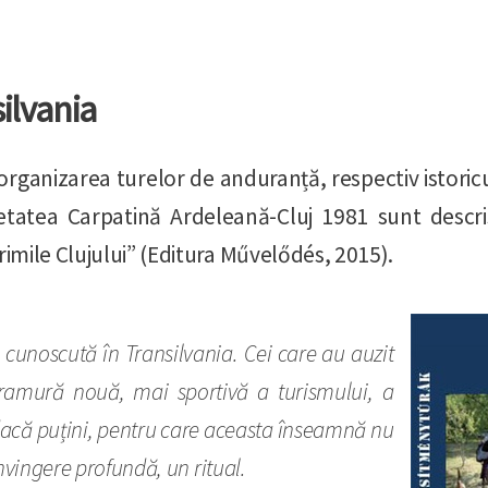
ilvania
organizarea turelor de anduranță, respectiv istoric
ietatea Carpatină Ardeleană-Cluj 1981 sunt descri
rimile Clujului” (Editura Művelődés, 2015).
Imagin
cunoscută în Transilvania. Cei care au auzit
 ramură nouă, mai sportivă a turismului, a
r dacă puțini, pentru care aceasta înseamnă nu
nvingere profundă, un ritual.