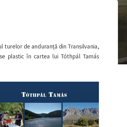
ul turelor de anduranță din Transilvania,
se plastic în cartea lui Tóthpál Tamás
e