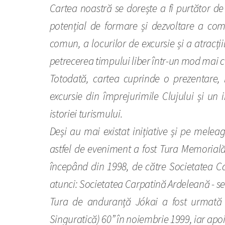
Cartea noastră se dorește a fi purtător de
potențial de formare și dezvoltare a comun
comun, a locurilor de excursie și a atracți
petrecerea timpului liber într-un mod mai c
Totodată, cartea cuprinde o prezentare, i
excursie din împrejurimile Clujului și un
istoriei turismului.
Deși au mai existat inițiative și pe melea
astfel de eveniment a fost Tura Memorial
începând din 1998, de către Societatea C
atunci: Societatea Carpatină Ardeleană - sec
Tura de anduranță Jókai a fost urmată 
Singuratică) 60” în noiembrie 1999, iar apoi