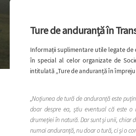
Ture de anduranță în Trans
Informații suplimentare utile legate de 
în special al celor organizate de Soc
intitulată „Ture de anduranță în împreju
„Noțiunea de tură de anduranță este puțin 
doar despre ea, știu eventual că este o
drumeției în natură. Dar sunt și unii, chia
numai anduranță, nu doar o tură, ci și o co