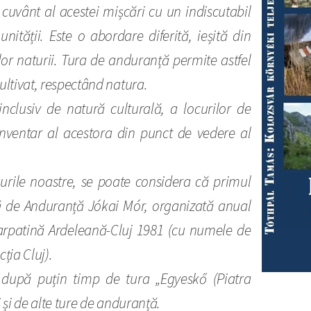
 cuvânt al acestei mișcări cu un indiscutabil
ității. Este o abordare diferită, ieșită din
ilor naturii. Tura de anduranță permite astfel
ultivat, respectând natura.
nclusiv de natură culturală, a locurilor de
 inventar al acestora din punct de vedere al
gurile noastre, se poate considera că primul
ă de Anduranță Jókai Mór, organizată anual
arpatină Ardeleană-Cluj 1981 (cu numele de
ția Cluj).
după puțin timp de tura „Egyeskő (Piatra
 și de alte ture de anduranță.