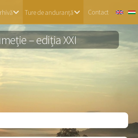
Contact
rhivă
Ture de anduranță
eție – ediția XXI