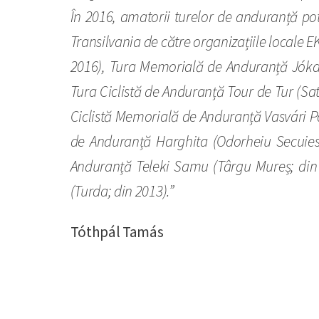
În 2016, amatorii turelor de anduranță pot
Transilvania de către organizațiile locale 
2016), Tura Memorială de Anduranță Jókai
Tura Ciclistă de Anduranță Tour de Tur (Sa
Ciclistă Memorială de Anduranță Vasvári P
de Anduranță Harghita (Odorheiu Secuies
Anduranță Teleki Samu (Târgu Mureș; din
(Turda; din 2013).”
Tóthpál Tamás