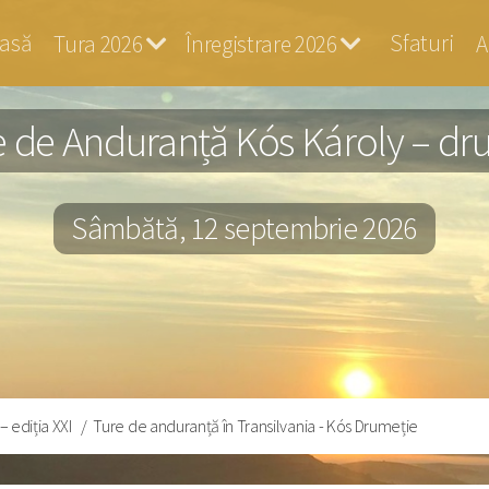
s
asă
Sfaturi
Tura 2026
Înregistrare 2026
A
alog
 de Anduranță Kós Károly – drum
Sâmbătă, 12 septembrie 2026
 ediția XXI
Ture de anduranță în Transilvania - Kós Drumeție