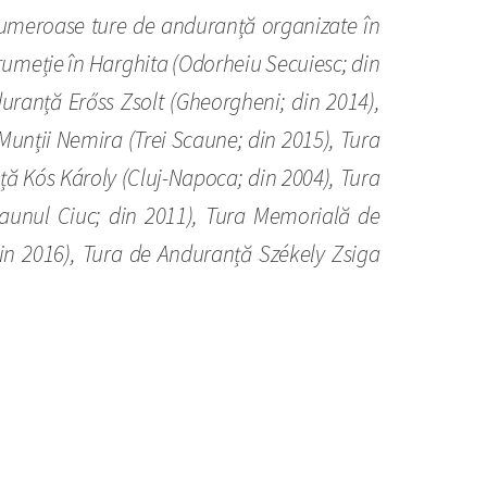
e numeroase ture de anduranță organizate în
drumeție în Harghita (Odorheiu Secuiesc; din
ranță Erőss Zsolt (Gheorgheni; din 2014),
Munții Nemira (Trei Scaune; din 2015), Tura
ă Kós Károly (Cluj-Napoca; din 2004), Tura
aunul Ciuc; din 2011), Tura Memorială de
n 2016), Tura de Anduranță Székely Zsiga