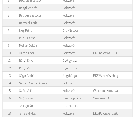
3
Bács Bialis László
Kolozsvár
4
Balogh András
Kolozsvár
5
Barabás Szabolcs
Kolozsvár
6
Harmath Erika
Kolozsvár
7
Ilieș Petru
Cluj-Napoca
8
Mild Brigitte
Kolozsvár
9
Molnár Zoltán
Kolozsvár
10
Orbán Tibor
Kolozsvár
EKE-Kolozsvár 1891
11
Rényi Erika
Györgyfalva
12
Rényi Zsolt
Györgyfalva
13
Sógor András
Nagybánya
EKE Marosvásárhely
14
Szabó Demeter Gyula
Kolozsvár
15
Szőcs Attila
Kolozsvár
Watchout Kolozsvár
16
Szőcs István
Szentegyháza
Csíkszéki EKE
17
Țălu Ștefan
Cluj-Napoca
18
Tamás Miklós
Kolozsvár
EKE-Kolozsvár 1891