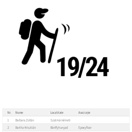
Nr.
Nume
Localitate
Asociație
1
Barbara Zoltán
Szatmárnémeti
2
Bartha Krisztián
Bánffyhunyad
Epoxyfloor