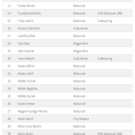
13
Farkas Tamás
Kolozsvár
14
Fazekas Gabriella
Kolozsvár
EKE-Kolozsvár 1891
15
Filep Judith
Kolozsvár
Codespring
16
Gózner Gabriella
Szászfenes
17
Györffy Gábor
Kolozsvár
18
Ilyes Kata
Magyarlóna
19
Ilyes Levente
Magyarlóna
20
Imecs Katalin
Szászfenes
Codespring
21
Kovács Bálint
Kolozsvár
22
Kovács Zsolt
Kolozsvár
23
Köblös András
Kolozsvár
24
Köblös Boglárka
Kolozsvár
25
Köblös Oszkár
Kolozsvár
26
Kudor Emese
Kolozsvár
27
Magyari Györgyi-Karola
Kolozsvár
28
Matei David
Cluj-Napoca
29
Mátis Anna Katalin
Kolozsvár
30
Mátis István
Kolozsvár
EKE-Kolozsvár 1891