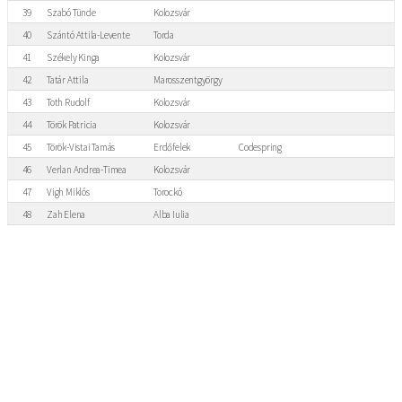
39
Szabó Tünde
Kolozsvár
40
Szántó Attila-Levente
Torda
41
Székely Kinga
Kolozsvár
42
Tatár Attila
Marosszentgyörgy
43
Toth Rudolf
Kolozsvár
44
Török Patricia
Kolozsvár
45
Török-Vistai Tamás
Erdőfelek
Codespring
46
Verlan Andrea-Timea
Kolozsvár
47
Vigh Miklós
Torockó
48
Zah Elena
Alba Iulia