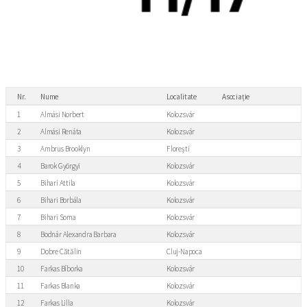
Nr.
Nume
Localitate
Asociație
1
Almási Norbert
Kolozsvár
2
Almási Renáta
Kolozsvár
3
Ambrus Brooklyn
Florești
4
Barok Györgyi
Kolozsvár
5
Bihari Attila
Kolozsvár
6
Bihari Borbála
Kolozsvár
7
Bihari Soma
Kolozsvár
8
Bodnár Alexandra Barbara
Kolozsvár
9
Dobre Cătălin
Cluj-Napoca
10
Farkas Bíborka
Kolozsvár
11
Farkas Blanka
Kolozsvár
12
Farkas Lilla
Kolozsvár