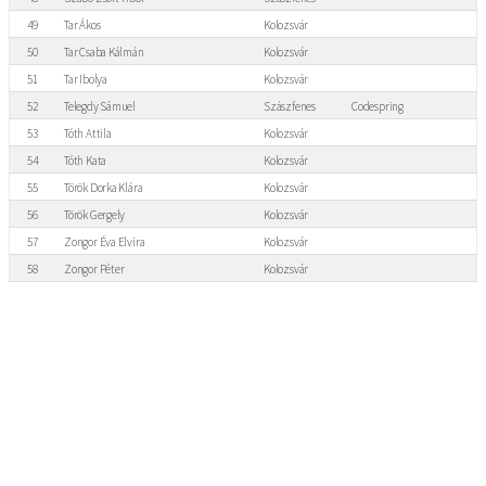
49
Tar Ákos
Kolozsvár
50
Tar Csaba Kálmán
Kolozsvár
51
Tar Ibolya
Kolozsvár
52
Telegdy Sámuel
Szászfenes
Codespring
53
Tóth Attila
Kolozsvár
54
Tóth Kata
Kolozsvár
55
Török Dorka Klára
Kolozsvár
56
Török Gergely
Kolozsvár
57
Zongor Éva Elvira
Kolozsvár
58
Zongor Péter
Kolozsvár