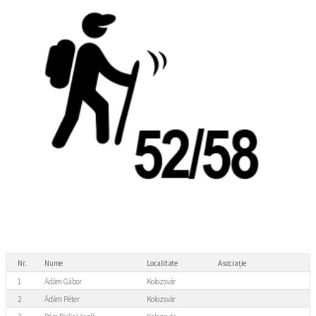
Nr.
Nume
Localitate
Asociație
1
Ádám Gábor
Kolozsvár
2
Ádám Péter
Kolozsvár