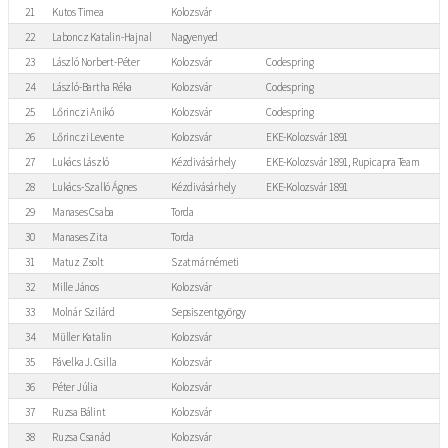
21
Kutos Timea
Kolozsvár
22
Laboncz Katalin-Hajnal
Nagyenyed
23
László Norbert-Péter
Kolozsvár
Codespring
24
László-Bartha Réka
Kolozsvár
Codespring
25
Lőrinczi Anikó
Kolozsvár
Codespring
26
Lőrinczi Levente
Kolozsvár
EKE-Kolozsvár 1891
27
Lukács László
Kézdivásárhely
EKE-Kolozsvár 1891, Rupicapra Team
28
Lukács-Szalló Ágnes
Kézdivásárhely
EKE-Kolozsvár 1891
29
Manases Csaba
Torda
30
Manases Zita
Torda
31
Matuz Zsolt
Szatmárnémeti
32
Mille János
Kolozsvár
33
Molnár Szilárd
Sepsiszentgyörgy
34
Müller Katalin
Kolozsvár
35
Pávelka J. Csilla
Kolozsvár
36
Péter Júlia
Kolozsvár
37
Ruzsa Bálint
Kolozsvár
38
Ruzsa Csanád
Kolozsvár