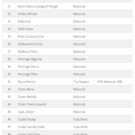
31
Mátis-Fabian Gyöngyvér-Margit
Kolozsvár
32
Mihály Melinda
Kolozsvár
33
Mikó Imre
Kolozsvár
34
Mikó Vilmos
Kolozsvár
35
Mikó Zsuzsanna Éva
Kolozsvár
36
Moldovan Krisztina
Kolozsvár
37
Moldovan Petra
Kolozsvár
38
Petzinger Boglárka
Kolozsvár
39
Petzinger Panna
Kolozsvár
40
Petzinger Péter
Kolozsvár
41
Roșca Monica
Cluj-Napoca
EKE-Kolozsvár 1891
42
Simon Barna
Kolozsvár
43
Simon Borbála
Kolozsvár
44
Simon Ferenc Levente
Kolozsvár
45
Sipos Zoltán
Kolozsvár
46
Szabó Orsolya
Szászfenes
47
Szabó Szende Zsófia
Szászfenes
48
Szabó Zsolt Tibor
Szászfenes