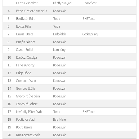
3
Bartha Zsombor
Bánffyhunyad
Epoxyfloor
4
Bényi-Czeler Annabella
Kolozsvár
5
Boldizsár Edit
Torda
EKE Torda
6
Borsos Réka
Torda
7
Brassai Beáta
Erdőfelek
Codespring
8
Burján Sándor
Kolozsvár
9
Csavar Enikő
Lemhény
10
Daróczi Orsolya
Kolozsvár
11
Farkas György
Kolozsvár
12
Filep Dávid
Kolozsvár
13
Gombos László
Kolozsvár
14
Gombos Zsófia
Kolozsvár
15
Győrbiró Éva Sára
Kolozsvár
16
Győrbiró Robert
Kolozsvár
17
Istvánffy Péter Csaba
Torda
EKE Torda
18
Koblicica Vlad
Baia Mare
19
Kotró Karola
Kolozsvár
20
Kun Levente Zsolt
Kolozsvár