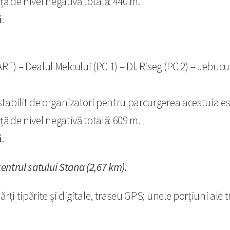
ță de nivel negativă totală: 440 m.
ă
.
RT) – Dealul Melcului (PC 1) – Dl. Riseg (PC 2) – Jebuc
tabilit de organizatori pentru parcurgerea acestuia est
ță de nivel negativă totală: 609 m.
ă
.
centrul satului Stana (2,67 km).
rți tipărite și digitale, traseu GPS; unele porțiuni ale 