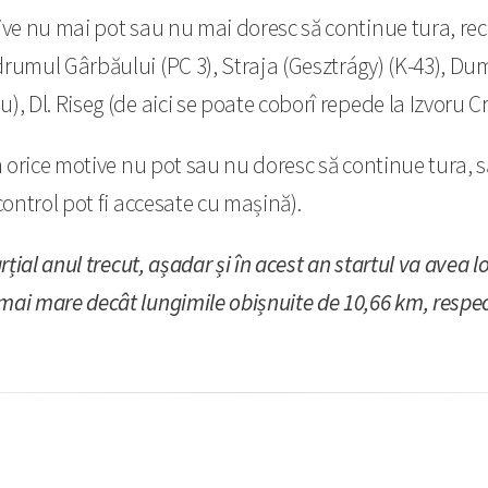
otive nu mai pot sau nu mai doresc să continue tura, 
drumul Gârbăului (PC 3), Straja (Gesztrágy) (K-43), D
, Dl. Riseg (de aici se poate coborî repede la Izvoru Cr
n orice motive nu pot sau nu doresc să continue tura, 
control pot fi accesate cu mașină).
țial anul trecut, așadar și în acest an startul va avea l
mai mare decât lungimile obișnuite de 10,66 km, respec