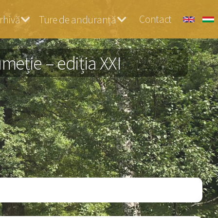
Contact
rhivă
Ture de anduranță
eție – ediția XXI