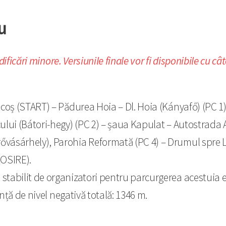
u
dificări minore. Versiunile finale vor fi disponibile cu c
oș (START) – Pădurea Hoia – Dl. Hoia (Kányafő) (PC 1) –
ului (Bátori-hegy) (PC 2) – șaua Kapulat – Autostrada 
vásárhely), Parohia Reformată (PC 4) – Drumul spre Le
SOSIRE).
l
stabilit de organizatori pentru parcurgerea acestuia e
ență de nivel negativă totală: 1346 m.