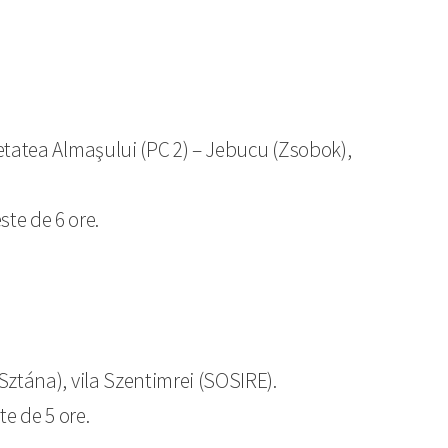
 Cetatea Almaşului (PC 2) – Jebucu (Zsobok),
ste de 6 ore.
(Sztána), vila Szentimrei (SOSIRE).
e de 5 ore.