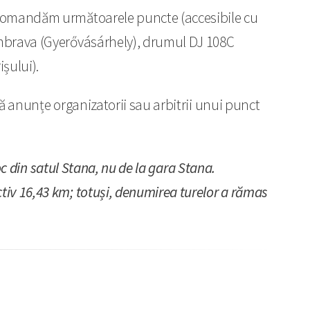
recomandăm următoarele puncte (accesibile cu
umbrava (Gyerővásárhely), drumul DJ 108C
ișului).
să anunțe organizatorii sau arbitrii unui punct
oc din satul Stana, nu de la gara Stana.
tiv 16,43 km; totuși, denumirea turelor a rămas