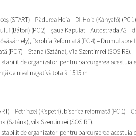
oș (START) – Pădurea Hoia – Dl. Hoia (Kányafő) (PC 1) –
ului (Bátori) (PC 2) – șaua Kapulat – Autostrada A3 – 
vásárhely), Parohia Reformată (PC 4) – Drumul spre Le
tă (PC 7) – Stana (Sztána), vila Szentimrei (SOSIRE).
l
stabilit de organizatori pentru parcurgerea acestuia e
ență de nivel negativă totală: 1515 m.
RT) – Petrinzel (Kispetri), biserica reformată (PC 1) –
ana (Sztána), vila Szentimrei (SOSIRE).
l
stabilit de organizatori pentru parcurgerea acestuia e