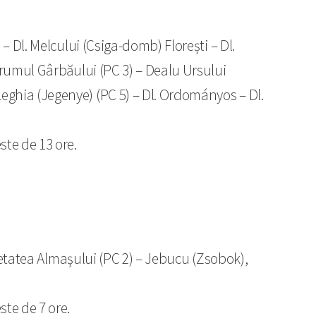
 Dl. Melcului (Csiga-domb) Florești – Dl.
drumul Gârbăului (PC 3) – Dealu Ursului
ghia (Jegenye) (PC 5) – Dl. Ordományos – Dl.
ste de 13 ore.
 Cetatea Almaşului (PC 2) – Jebucu (Zsobok),
ste de 7 ore.