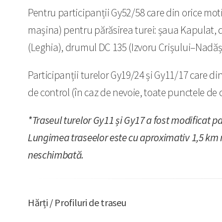
Pentru participanții Gy52/58 care din orice m
mașina) pentru părăsirea turei: șaua Kapulat, 
(Leghia), drumul DC 135 (Izvoru Crișului–Nadășu)
Participanții turelor Gy19/24 și Gy11/17 care di
de control (în caz de nevoie, toate punctele de 
*Traseul turelor Gy11 și Gy17 a fost modificat par
Lungimea traseelor este cu aproximativ 1,5 km 
neschimbată.
Hărți / Profiluri de traseu