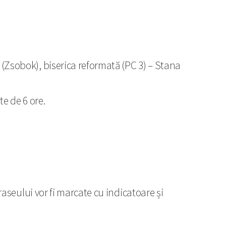
u (Zsobok), biserica reformată (PC 3) – Stana
e de 6 ore.
traseului vor fi marcate cu indicatoare și