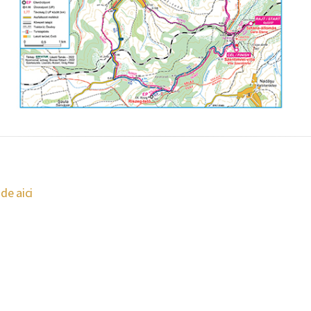
x
de aici