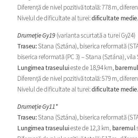
Diferență de nivel pozitivă totală: 778 m, diferen
Nivelul de dificultate al turei:
dificultate medie
Drumeție Gy19
(varianta scurtată a turei Gy24)
Traseu:
Stana (Sztána), biserica reformată (STA
biserica reformată (PC 3) – Stana (Sztána), vila
Lungimea traseului
este de 18,94 km,
baremu
Diferență de nivel pozitivă totală: 579 m, diferen
Nivelul de dificultate al turei:
dificultate medie
Drumeție Gy11*
Traseu:
Stana (Sztána), biserica reformată (STAR
Lungimea traseului
este de 12,3 km,
baremul
s