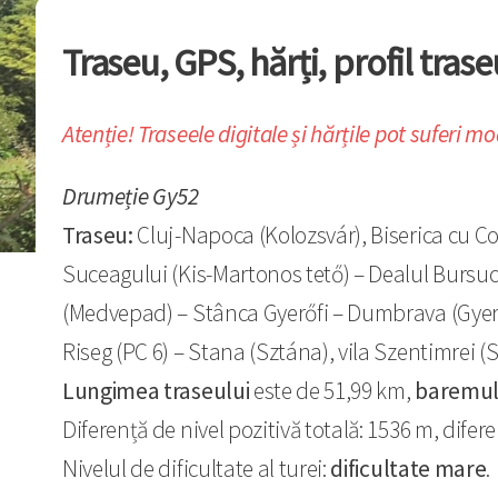
Traseu, GPS, hărți, profil trase
Atenție! Traseele digitale și hărțile pot suferi mo
Drumeție Gy52
Traseu:
Cluj-Napoca (Kolozsvár), Biserica cu Coc
Suceagului (Kis-Martonos tető) – Dealul Bursuc
(Medvepad) – Stânca Gyerőfi – Dumbrava (Gyerő
Riseg (PC 6) – Stana (Sztána), vila Szentimrei (
Lungimea traseului
este de 51,99 km,
baremu
Diferență de nivel pozitivă totală: 1536 m, difer
Nivelul de dificultate al turei:
dificultate mare
.