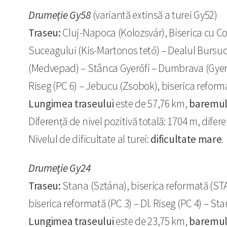
Drumeție Gy58
(variantă extinsă a turei Gy52)
Traseu:
Cluj-Napoca (Kolozsvár), Biserica cu Coc
Suceagului (Kis-Martonos tető) – Dealul Bursuc
(Medvepad) – Stânca Gyerőfi – Dumbrava (Gyerő
Riseg (PC 6) – Jebucu (Zsobok), biserica reforma
Lungimea traseului
este de 57,76 km,
baremu
Diferență de nivel pozitivă totală: 1704 m, difer
Nivelul de dificultate al turei:
dificultate mare
.
Drumeție Gy24
Traseu:
Stana (Sztána), biserica reformată (STA
biserica reformată (PC 3) – Dl. Riseg (PC 4) – St
Lungimea traseului
este de 23,75 km,
baremu