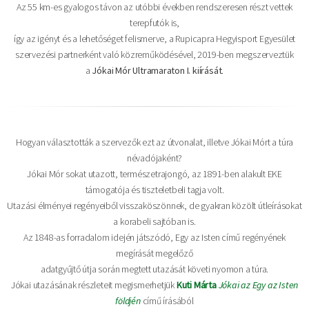
Az 55 km-es gyalogos távon az utóbbi években rendszeresen részt vettek
terepfutók is,
így az igényt és a lehetőséget felismerve, a Rupicapra Hegyisport Egyesület
szervezési partnerként való közreműködésével, 2019-ben megszerveztük
a
Jókai Mór Ultramaraton I. kiírását
.
Hogyan választották a szervezők ezt az útvonalat, illetve Jókai Mórt a túra
névadójaként?
Jókai Mór sokat utazott, természetrajongó, az 1891-ben alakult EKE
támogatója és tiszteletbeli tagja volt.
Utazási élményei regényeiből visszaköszönnek, de gyakran közölt útleírásokat
a korabeli sajtóban is.
Az 1848-as forradalom idején játszódó, Egy az Isten című regényének
megírását megelőző
adatgyűjtő útja során megtett utazását követi nyomon a túra.
Jókai utazásának részleteit megismerhetjük
Kuti Márta
Jókai az Egy az Isten
földjén
című írásából