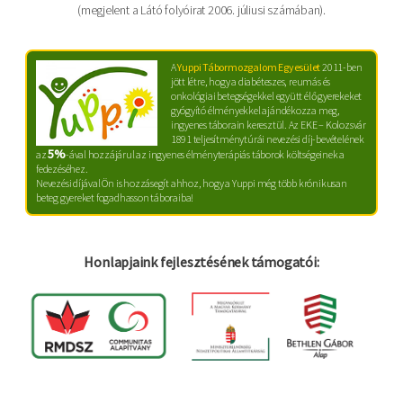
(megjelent a Látó folyóirat 2006. júliusi számában).
A
Yuppi Tábormozgalom Egyesület
2011-ben
jött létre, hogy a diabéteszes, reumás és
onkológiai betegségekkel együtt élő gyerekeket
gyógyító élményekkel ajándékozza meg,
ingyenes táborain keresztül. Az EKE – Kolozsvár
1891 teljesítménytúrái nevezési díj-bevételének
5%
az
-ával hozzájárul az ingyenes élményterápiás táborok költségeinek a
fedezéséhez.
Nevezési díjával Ön is hozzásegít ahhoz, hogy a Yuppi még több krónikusan
beteg gyereket fogadhasson táboraiba!
Honlapjaink fejlesztésének támogatói: