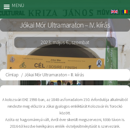
Ugrás
MENÜ
Jokai
a
Marato
tartalomra
Jókai Mór Ultramaraton – IV. kiírás
2023. május 6., szombat
Címlap
Jókai Mór Ultramaraton – III. kiírás
Morzsa
A kolozsvári EKE 1998-ban, az 1848-as forradalom 150. évfordulója alkalmából
rendezte meg először a Jókai gyalogos emléktúrát Kolozsvár és Torockó
között.
Azóta ez hagyománnyá vált, évről évre sikerült megszervezni, több távon is.
2016-tól kezdve kerékpáros emlék- és teljesítménytúrát is szervezünk.